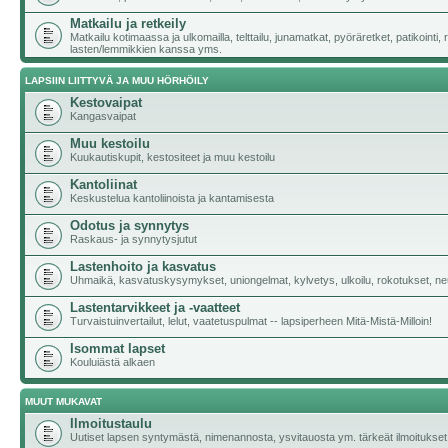
Matkailu ja retkeily
Matkailu kotimaassa ja ulkomailla, telttailu, junamatkat, pyöräretket, patikointi,
lasten/lemmikkien kanssa yms.
LAPSIIN LIITTYVÄ JA MUU HÖRHÖILY
Kestovaipat
Kangasvaipat
Muu kestoilu
Kuukautiskupit, kestositeet ja muu kestoilu
Kantoliinat
Keskustelua kantoliinoista ja kantamisesta
Odotus ja synnytys
Raskaus- ja synnytysjutut
Lastenhoito ja kasvatus
Uhmaikä, kasvatuskysymykset, uniongelmat, kylvetys, ulkoilu, rokotukset, neu
Lastentarvikkeet ja -vaatteet
Turvaistuinvertailut, lelut, vaatetuspulmat -- lapsiperheen Mitä-Mistä-Milloin!
Isommat lapset
Kouluiästä alkaen
MUUT MUKAVAT
Ilmoitustaulu
Uutiset lapsen syntymästä, nimenannosta, ysvitauosta ym. tärkeät ilmoitukset