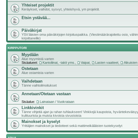
Yhteiset projektit
Keräykset, vaihdot, sysvyt, yhteishyvä, ym projektit.
Etsin ystävää...
Päiväkirjat
YSV:läisten oma päiväkirjojen kirjoituspaikka. (Viestimäärärajoitettu osio, vähi
kirjoittaneille)
KIRPPUTORI
Myydään
Alue myymistä varten
Sisäalueet:
Kantoliinat, -takit yms.
,
Vaipat
,
Lasten vaatteet
,
Aikuisten
Ostetaan
Alue ostamista varten
Vaihdetaan
Tänne vaihtoilmoitukset
Annetaan/Otetaan vastaan
Sisäalue:
Lainataan / Vuokrataan
Linkkivinkit
Tänne vihjeitä ajan ja rahan tuhlaukseen! Vinkkejä kaupoista, hyväntekeväisy
kulttuurista ja muista kivoista sivustoista
Mainokset ja kyselyt
Yrittäjien mainokset ja tiedotteet sekä mattimeikäläisten tuotekyselyt
APUA