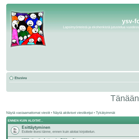
ysv-f
Lapsimyönteistä ja ekohenkistä jutustelua vuodesta 
Etusivu
Tänään 
Näytä vastaamattomat viestit
•
Näytä aktiiviset viestiketjut
•
Tykätyimmät
ENNEN KUIN ALOITAT...
Esittäytyminen
Esittele itsesi tänne, ennen kuin aloitat kirjoittelun.