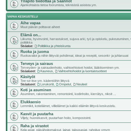
Ylläpito tiedottaa ja Säännöt
Ajankohtaista tietoa foorumista, teknisistä asioista ym.
VAPAA KESKUSTELU
Aihe vapaa
Muut päivän polttavat aiheet
Elämä on...
Liikunta, hyvinvointi, harrastukset, sujuva arki, työ ja opiskelu, pukeutuminen, v
politiikka
Sisäalue:
Politiikka ja yhteiskunta
Ruoka ja juoma
Ruokavaliot ja niihin liittyvät pohdinnat, ideat ja reseptit, sesonki- ja juhlaruuat
Terveys ja sairaus
Terveyden- ja sairaudenhoito, vaihtoehtoiset hoidot, lääkitseminen ym.
Sisäalueet:
Kauneus
,
Vaihtoehtohoidot ja luontaistuotteet
Käsityöt
Tee-se-itse ym. kädentöihin liittyvä
Sisäalueet:
Lorukortit
,
Ompelut
,
Neuleet
Koti ja asuminen
Asuminen, rakentaminen, remontointi, kodinhoito, kierrätys, niksit ...
Elukkaosio
Lemmikit, kotieläimet, villieläimet ja kaikki eläimiin liittyvä keskustelu.
Kasvit ja puutarha
Viljely, huonekasvit, puutarhan hoito, kompostointi.
Raha ja virastot
Kela-asiat, päivähoitomaksut, lainat, talousasiat, rahoitus ymym