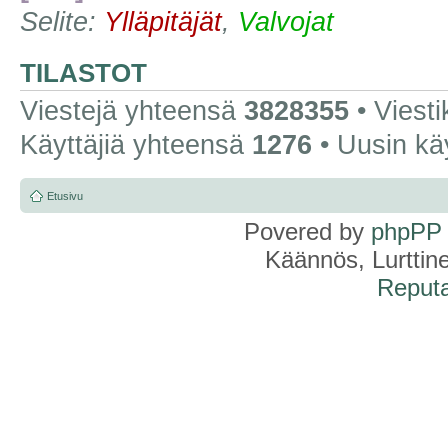
Selite:
Ylläpitäjät
,
Valvojat
TILASTOT
Viestejä yhteensä
3828355
• Viest
Käyttäjiä yhteensä
1276
• Uusin kä
Etusivu
Povered by
phpPP
Käännös, Lurttin
Reputa