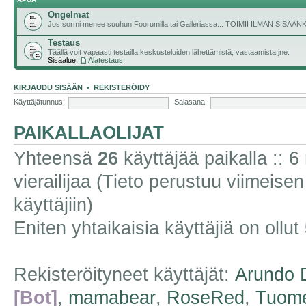
Ongelmat
Jos sormi menee suuhun Foorumilla tai Galleriassa... TOIMII ILMAN SISÄ
Testaus
Täällä voit vapaasti testailla keskusteluiden lähettämistä, vastaamista jne.
Sisäalue:
Alatestaus
KIRJAUDU SISÄÄN
•
REKISTERÖIDY
Käyttäjätunnus:
Salasana:
PAIKALLAOLIJAT
Yhteensä
26
käyttäjää paikalla :: 6 
vierailijaa (Tieto perustuu viimeisen 
käyttäjiin)
Eniten yhtaikaisia käyttäjiä on ollut
Rekisteröityneet käyttäjät:
Arundo 
[Bot]
,
mamabear
,
RoseRed
,
Tuom