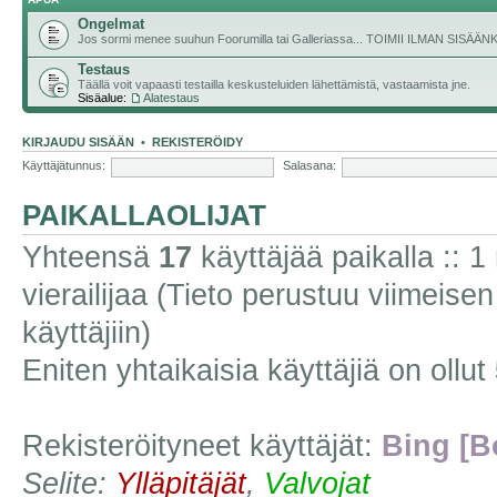
Ongelmat
Jos sormi menee suuhun Foorumilla tai Galleriassa... TOIMII ILMAN SISÄ
Testaus
Täällä voit vapaasti testailla keskusteluiden lähettämistä, vastaamista jne.
Sisäalue:
Alatestaus
KIRJAUDU SISÄÄN
•
REKISTERÖIDY
Käyttäjätunnus:
Salasana:
PAIKALLAOLIJAT
Yhteensä
17
käyttäjää paikalla :: 1 
vierailijaa (Tieto perustuu viimeisen 
käyttäjiin)
Eniten yhtaikaisia käyttäjiä on ollut
Rekisteröityneet käyttäjät:
Bing [B
Selite:
Ylläpitäjät
,
Valvojat