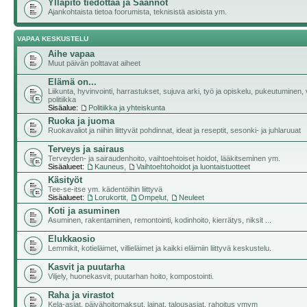
Ylläpito tiedottaa ja Säännöt
Ajankohtaista tietoa foorumista, teknisistä asioista ym.
VAPAA KESKUSTELU
Aihe vapaa
Muut päivän polttavat aiheet
Elämä on...
Liikunta, hyvinvointi, harrastukset, sujuva arki, työ ja opiskelu, pukeutuminen, v
politiikka
Sisäalue:
Politiikka ja yhteiskunta
Ruoka ja juoma
Ruokavaliot ja niihin liittyvät pohdinnat, ideat ja reseptit, sesonki- ja juhlaruuat
Terveys ja sairaus
Terveyden- ja sairaudenhoito, vaihtoehtoiset hoidot, lääkitseminen ym.
Sisäalueet:
Kauneus
,
Vaihtoehtohoidot ja luontaistuotteet
Käsityöt
Tee-se-itse ym. kädentöihin liittyvä
Sisäalueet:
Lorukortit
,
Ompelut
,
Neuleet
Koti ja asuminen
Asuminen, rakentaminen, remontointi, kodinhoito, kierrätys, niksit ...
Elukkaosio
Lemmikit, kotieläimet, villieläimet ja kaikki eläimiin liittyvä keskustelu.
Kasvit ja puutarha
Viljely, huonekasvit, puutarhan hoito, kompostointi.
Raha ja virastot
Kela-asiat, päivähoitomaksut, lainat, talousasiat, rahoitus ymym