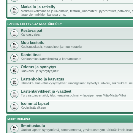
Matkailu ja retkeily
Matkailu kotimaassa ja ulkomailla, telttailu, junamatkat, pyöräretket, patikointi,
lasten/lemmikkien kanssa yms.
LAPSIIN LIITTYVÄ JA MUU HÖRHÖILY
Kestovaipat
Kangasvaipat
Muu kestoilu
Kuukautiskupit, kestositeet ja muu kestoilu
Kantoliinat
Keskustelua kantoliinoista ja kantamisesta
Odotus ja synnytys
Raskaus- ja synnytysjutut
Lastenhoito ja kasvatus
Uhmaikä, kasvatuskysymykset, uniongelmat, kylvetys, ulkoilu, rokotukset, neu
Lastentarvikkeet ja -vaatteet
Turvaistuinvertailut, lelut, vaatetuspulmat -- lapsiperheen Mitä-Mistä-Milloin!
Isommat lapset
Kouluiästä alkaen
MUUT MUKAVAT
Ilmoitustaulu
Uutiset lapsen syntymästä, nimenannosta, ysvitauosta ym. tärkeät ilmoitukset