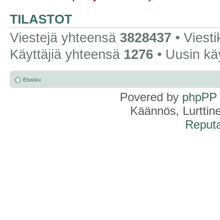
TILASTOT
Viestejä yhteensä
3828437
• Viest
Käyttäjiä yhteensä
1276
• Uusin kä
Etusivu
Povered by
phpPP
Käännös, Lurttin
Reputa