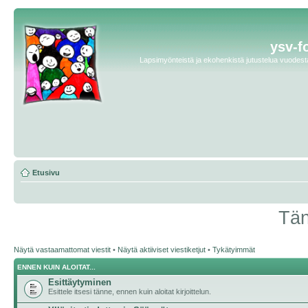
ysv-f
Lapsimyönteistä ja ekohenkistä jutustelua vuodesta 
Etusivu
Tän
Näytä vastaamattomat viestit
•
Näytä aktiiviset viestiketjut
•
Tykätyimmät
ENNEN KUIN ALOITAT...
Esittäytyminen
Esittele itsesi tänne, ennen kuin aloitat kirjoittelun.