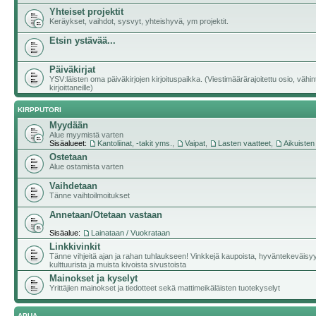
Yhteiset projektit
Keräykset, vaihdot, sysvyt, yhteishyvä, ym projektit.
Etsin ystävää...
Päiväkirjat
YSV:läisten oma päiväkirjojen kirjoituspaikka. (Viestimäärärajoitettu osio, vähi
kirjoittaneille)
KIRPPUTORI
Myydään
Alue myymistä varten
Sisäalueet:
Kantoliinat, -takit yms.
,
Vaipat
,
Lasten vaatteet
,
Aikuisten
Ostetaan
Alue ostamista varten
Vaihdetaan
Tänne vaihtoilmoitukset
Annetaan/Otetaan vastaan
Sisäalue:
Lainataan / Vuokrataan
Linkkivinkit
Tänne vihjeitä ajan ja rahan tuhlaukseen! Vinkkejä kaupoista, hyväntekeväisy
kulttuurista ja muista kivoista sivustoista
Mainokset ja kyselyt
Yrittäjien mainokset ja tiedotteet sekä mattimeikäläisten tuotekyselyt
APUA