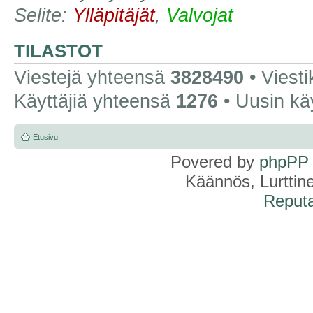
Selite:
Ylläpitäjät
,
Valvojat
TILASTOT
Viestejä yhteensä
3828490
• Viest
Käyttäjiä yhteensä
1276
• Uusin kä
Etusivu
Povered by
phpPP
Käännös, Lurttin
Reputa