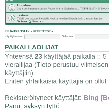
Ongelmat
Jos sormi menee suuhun Foorumilla tai Galleriassa... TOIMII ILMAN SISÄ
Testaus
Täällä voit vapaasti testailla keskusteluiden lähettämistä, vastaamista jne.
Sisäalue:
Alatestaus
KIRJAUDU SISÄÄN
•
REKISTERÖIDY
Käyttäjätunnus:
Salasana:
PAIKALLAOLIJAT
Yhteensä
23
käyttäjää paikalla :: 5 
vierailijaa (Tieto perustuu viimeisen 
käyttäjiin)
Eniten yhtaikaisia käyttäjiä on ollut
Rekisteröityneet käyttäjät:
Bing [B
Panu
,
syksyn tyttö