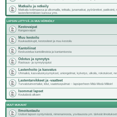
Matkailu ja retkeily
Matkailu kotimaassa ja ulkomailla, telttailu, junamatkat, pyöräretket, patikointi,
lasten/lemmikkien kanssa yms.
LAPSIIN LIITTYVÄ JA MUU HÖRHÖILY
Kestovaipat
Kangasvaipat
Muu kestoilu
Kuukautiskupit, kestositeet ja muu kestoilu
Kantoliinat
Keskustelua kantoliinoista ja kantamisesta
Odotus ja synnytys
Raskaus- ja synnytysjutut
Lastenhoito ja kasvatus
Uhmaikä, kasvatuskysymykset, uniongelmat, kylvetys, ulkoilu, rokotukset, neu
Lastentarvikkeet ja -vaatteet
Turvaistuinvertailut, lelut, vaatetuspulmat -- lapsiperheen Mitä-Mistä-Milloin!
Isommat lapset
Kouluiästä alkaen
MUUT MUKAVAT
Ilmoitustaulu
Uutiset lapsen syntymästä, nimenannosta, ysvitauosta ym. tärkeät ilmoitukset