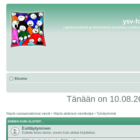
ysv-f
Lapsimyönteistä ja ekohenkistä jutustelua vuodesta 
Etusivu
Tänään on 10.08.26
Näytä vastaamattomat viestit
•
Näytä aktiiviset viestiketjut
•
Tykätyimmät
ENNEN KUIN ALOITAT...
Esittäytyminen
Esittele itsesi tänne, ennen kuin aloitat kirjoittelun.