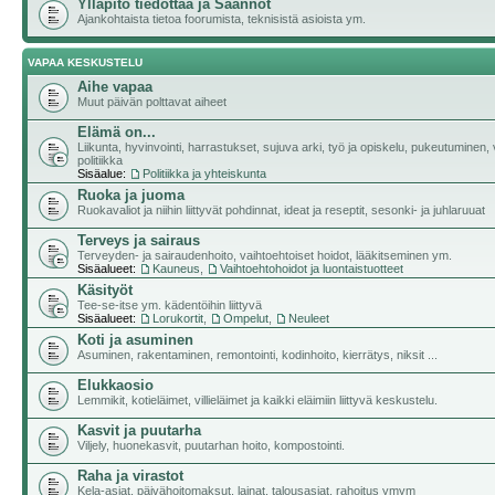
Ylläpito tiedottaa ja Säännöt
Ajankohtaista tietoa foorumista, teknisistä asioista ym.
VAPAA KESKUSTELU
Aihe vapaa
Muut päivän polttavat aiheet
Elämä on...
Liikunta, hyvinvointi, harrastukset, sujuva arki, työ ja opiskelu, pukeutuminen, v
politiikka
Sisäalue:
Politiikka ja yhteiskunta
Ruoka ja juoma
Ruokavaliot ja niihin liittyvät pohdinnat, ideat ja reseptit, sesonki- ja juhlaruuat
Terveys ja sairaus
Terveyden- ja sairaudenhoito, vaihtoehtoiset hoidot, lääkitseminen ym.
Sisäalueet:
Kauneus
,
Vaihtoehtohoidot ja luontaistuotteet
Käsityöt
Tee-se-itse ym. kädentöihin liittyvä
Sisäalueet:
Lorukortit
,
Ompelut
,
Neuleet
Koti ja asuminen
Asuminen, rakentaminen, remontointi, kodinhoito, kierrätys, niksit ...
Elukkaosio
Lemmikit, kotieläimet, villieläimet ja kaikki eläimiin liittyvä keskustelu.
Kasvit ja puutarha
Viljely, huonekasvit, puutarhan hoito, kompostointi.
Raha ja virastot
Kela-asiat, päivähoitomaksut, lainat, talousasiat, rahoitus ymym