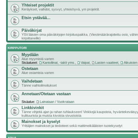
Yhteiset projektit
Keräykset, vaihdot, sysvyt, yhteishyvä, ym projektit.
Etsin ystävää...
Päiväkirjat
YSV:läisten oma päiväkirjojen kirjoituspaikka. (Viestimäärärajoitettu osio, vähi
kirjoittaneille)
KIRPPUTORI
Myydään
Alue myymistä varten
Sisäalueet:
Kantoliinat, -takit yms.
,
Vaipat
,
Lasten vaatteet
,
Aikuisten
Ostetaan
Alue ostamista varten
Vaihdetaan
Tänne vaihtoilmoitukset
Annetaan/Otetaan vastaan
Sisäalue:
Lainataan / Vuokrataan
Linkkivinkit
Tänne vihjeitä ajan ja rahan tuhlaukseen! Vinkkejä kaupoista, hyväntekeväisy
kulttuurista ja muista kivoista sivustoista
Mainokset ja kyselyt
Yrittäjien mainokset ja tiedotteet sekä mattimeikäläisten tuotekyselyt
APUA