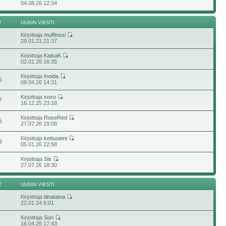
6
04.08.26 12:34
T
UUSIN VIESTI
Kirjoittaja
muffinssi
0
29.01.21 21:37
Kirjoittaja
KaisaK
02.01.26 16:35
Kirjoittaja
Inoida
5
08.04.26 14:31
Kirjoittaja
xoxo
7
16.12.25 23:18
Kirjoittaja
RoseRed
5
27.07.26 19:08
Kirjoittaja
kettusieni
8
05.01.26 22:58
Kirjoittaja
Sis
5
27.07.26 18:30
T
UUSIN VIESTI
Kirjoittaja
tiinataina
4
22.01.24 6:01
Kirjoittaja
Suri
2
16.04.26 17:43