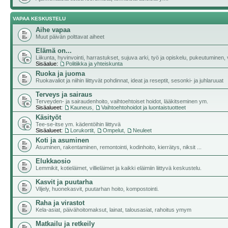
VAPAA KESKUSTELU
Aihe vapaa
Muut päivän polttavat aiheet
Elämä on...
Liikunta, hyvinvointi, harrastukset, sujuva arki, työ ja opiskelu, pukeutuminen, vii
Sisäalue:
Politiikka ja yhteiskunta
Ruoka ja juoma
Ruokavaliot ja niihin liittyvät pohdinnat, ideat ja reseptit, sesonki- ja juhlaruuat
Terveys ja sairaus
Terveyden- ja sairaudenhoito, vaihtoehtoiset hoidot, lääkitseminen ym.
Sisäalueet:
Kauneus
,
Vaihtoehtohoidot ja luontaistuotteet
Käsityöt
Tee-se-itse ym. kädentöihin liittyvä
Sisäalueet:
Lorukortit
,
Ompelut
,
Neuleet
Koti ja asuminen
Asuminen, rakentaminen, remontointi, kodinhoito, kierrätys, niksit ...
Elukkaosio
Lemmikit, kotieläimet, villieläimet ja kaikki eläimiin liittyvä keskustelu.
Kasvit ja puutarha
Viljely, huonekasvit, puutarhan hoito, kompostointi.
Raha ja virastot
Kela-asiat, päivähoitomaksut, lainat, talousasiat, rahoitus ymym
Matkailu ja retkeily