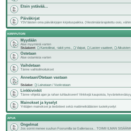
Etsin ystävää...
Päiväkirjat
YSV:läisten oma päiväkirjojen kirjoituspaikka. (Viestimäärärajoitettu osio, vähintä
KIRPPUTORI
Myydään
Alue myymistä varten
Sisäalueet:
Kantoliinat, -takit yms.
,
Vaipat
,
Lasten vaatteet
,
Aikuisten
Ostetaan
Alue ostamista varten
Vaihdetaan
Tänne vaihtoilmoitukset
Annetaan/Otetaan vastaan
Sisäalue:
Lainataan / Vuokrataan
Linkkivinkit
Tänne vihjeitä ajan ja rahan tuhlaukseen! Vinkkejä kaupoista, hyväntekeväisyyde
Mainokset ja kyselyt
Yrittäjien mainokset ja tiedotteet sekä mattimeikäläisten tuotekyselyt
APUA
Ongelmat
Jos sormi menee suuhun Foorumilla tai Galleriassa... TOIMII ILMAN SISÄ