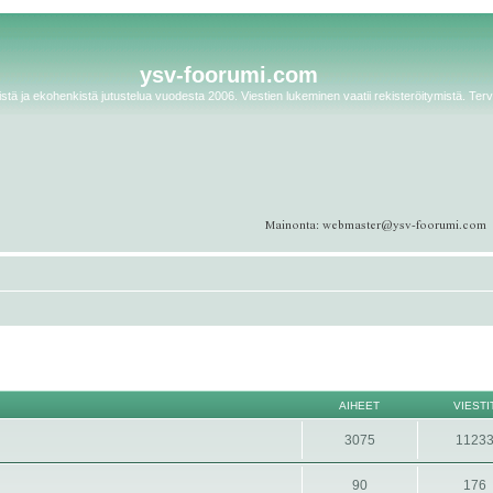
ysv-foorumi.com
tä ja ekohenkistä jutustelua vuodesta 2006. Viestien lukeminen vaatii rekisteröitymistä. Terv
AIHEET
VIESTI
3075
1123
90
176