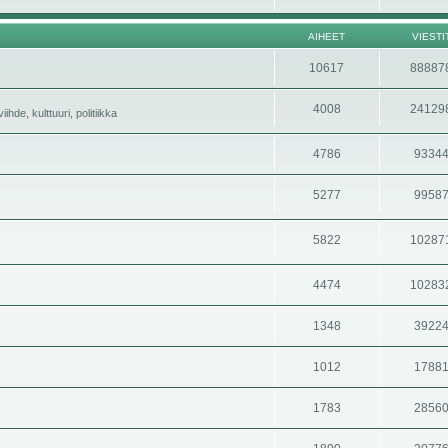
AIHEET
VIESTI
10617
88887
4008
24129
hde, kulttuuri, politiikka
4786
9334
5277
9958
5822
10287
4474
10283
1348
3922
1012
1788
1783
2856