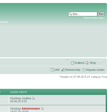
Tarkennettu haku
etuloa!
Galleria
Shop
UKK
Rekisteröidy
Kirjaudu sisään
Tänään on 07.08.26 8:14 Lahja ja Yrsa
T
UUSIN VIESTI
Kirjoittaja
Juulima
3
09.06.26 9:53
Kirjoittaja
Administrator
14.07.26 19:58