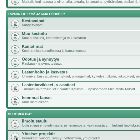
Matkailu kotimaassa ja ulkomailla, telttailu, junamatkat, pyöräretket, patikoint
LAPSIIN LIITTYVÄ JA MUU HÖRHÖILY
Kestovaipat
Kangasvaipat
Muu kestoilu
Kuukautiskupit, kestositeet ja muu kestoilu
Kantoliinat
Keskustelua kantoliinoista ja kantamisesta
Odotus ja synnytys
Raskaus- ja synnytysjutut
Lastenhoito ja kasvatus
Uhmaikä, kasvatuskysymykset, uniongelmat, kylvetys, ulkoilu, rokotukset, neu
Lastentarvikkeet ja -vaatteet
Turvaistuinvertailut, lelut, vaatetuspulmat -- lapsiperheen Mitä-Mistä-Milloin!
Isommat lapset
Kouluiästä alkaen
MUUT MUKAVAT
Ilmoitustaulu
Uutiset lapsen syntymästä, nimenannosta, ysvitauosta ym. tärkeät ilmoitukset
Yhteiset projektit
Keräykset, vaihdot, sysvyt, yhteishyvä, ym projektit.