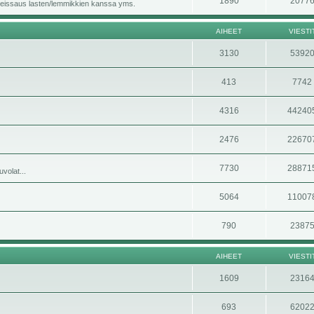
1890
2077
i, reissaus lasten/lemmikkien kanssa yms.
AIHEET
VIESTI
3130
5392
413
7742
4316
44240
2476
22670
7730
28871
volat...
5064
11007
790
2387
AIHEET
VIESTI
1609
2316
693
6202