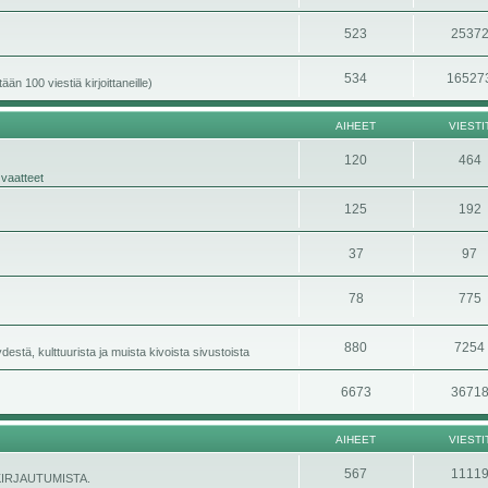
523
2537
534
16527
än 100 viestiä kirjoittaneille)
AIHEET
VIESTI
120
464
 vaatteet
125
192
37
97
78
775
880
7254
stä, kulttuurista ja muista kivoista sivustoista
6673
3671
AIHEET
VIESTI
567
1111
ÄNKIRJAUTUMISTA.