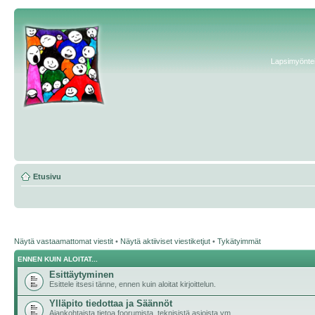
Lapsimyönteis
Etusivu
Näytä vastaamattomat viestit
•
Näytä aktiiviset viestiketjut
•
Tykätyimmät
ENNEN KUIN ALOITAT...
Esittäytyminen
Esittele itsesi tänne, ennen kuin aloitat kirjoittelun.
Ylläpito tiedottaa ja Säännöt
Ajankohtaista tietoa foorumista, teknisistä asioista ym.