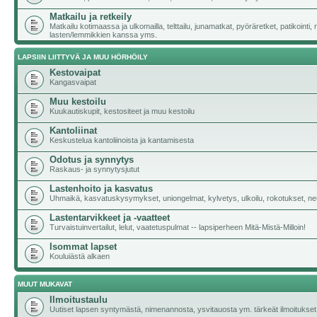
Matkailu ja retkeily
Matkailu kotimaassa ja ulkomailla, telttailu, junamatkat, pyöräretket, patikointi,
lasten/lemmikkien kanssa yms.
LAPSIIN LIITTYVÄ JA MUU HÖRHÖILY
Kestovaipat
Kangasvaipat
Muu kestoilu
Kuukautiskupit, kestositeet ja muu kestoilu
Kantoliinat
Keskustelua kantoliinoista ja kantamisesta
Odotus ja synnytys
Raskaus- ja synnytysjutut
Lastenhoito ja kasvatus
Uhmaikä, kasvatuskysymykset, uniongelmat, kylvetys, ulkoilu, rokotukset, neu
Lastentarvikkeet ja -vaatteet
Turvaistuinvertailut, lelut, vaatetuspulmat -- lapsiperheen Mitä-Mistä-Milloin!
Isommat lapset
Kouluiästä alkaen
MUUT MUKAVAT
Ilmoitustaulu
Uutiset lapsen syntymästä, nimenannosta, ysvitauosta ym. tärkeät ilmoitukset