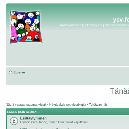
ysv-f
Lapsimyönteistä ja ekohenkistä jutustelua vuodesta 
Etusivu
Tänää
Näytä vastaamattomat viestit
•
Näytä aktiiviset viestiketjut
•
Tykätyimmät
ENNEN KUIN ALOITAT...
Esittäytyminen
Esittele itsesi tänne, ennen kuin aloitat kirjoittelun.