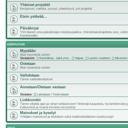
Yhteiset projektit
Keräykset, vaihdot, sysvyt, yhteishyvä, ym projektit.
Etsin ystävää...
Päiväkirjat
YSV:läisten oma päiväkirjojen kirjoituspaikka. (Viestimäärärajoitettu osio, vähi
kirjoittaneille)
KIRPPUTORI
Myydään
Alue myymistä varten
Sisäalueet:
Kantoliinat, -takit yms.
,
Vaipat
,
Lasten vaatteet
,
Aikuisten
Ostetaan
Alue ostamista varten
Vaihdetaan
Tänne vaihtoilmoitukset
Annetaan/Otetaan vastaan
Sisäalue:
Lainataan / Vuokrataan
Linkkivinkit
Tänne vihjeitä ajan ja rahan tuhlaukseen! Vinkkejä kaupoista, hyväntekeväisy
kulttuurista ja muista kivoista sivustoista
Mainokset ja kyselyt
Yrittäjien mainokset ja tiedotteet sekä mattimeikäläisten tuotekyselyt
APUA