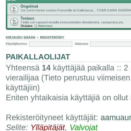
Ongelmat
Jos sormi menee suuhun Foorumilla tai Galleriassa... TOIMII ILMAN SISÄ
Testaus
Täällä voit vapaasti testailla keskusteluiden lähettämistä, vastaamista jne.
Sisäalue:
Alatestaus
KIRJAUDU SISÄÄN
•
REKISTERÖIDY
Käyttäjätunnus:
Salasana:
PAIKALLAOLIJAT
Yhteensä
14
käyttäjää paikalla :: 2 
vierailijaa (Tieto perustuu viimeisen 
käyttäjiin)
Eniten yhtaikaisia käyttäjiä on ollut
Rekisteröityneet käyttäjät:
aamuaur
Selite:
Ylläpitäjät
,
Valvojat