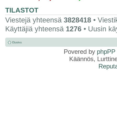
TILASTOT
Viestejä yhteensä
3828418
• Viest
Käyttäjiä yhteensä
1276
• Uusin kä
Etusivu
Povered by
phpPP
Käännös, Lurttin
Reputa