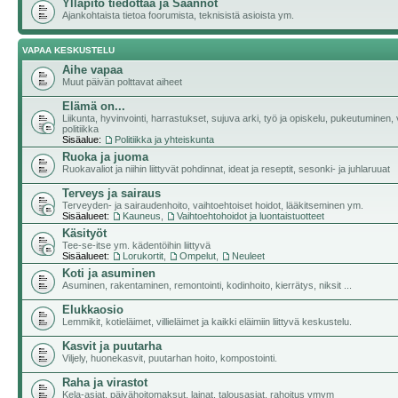
Ylläpito tiedottaa ja Säännöt
Ajankohtaista tietoa foorumista, teknisistä asioista ym.
VAPAA KESKUSTELU
Aihe vapaa
Muut päivän polttavat aiheet
Elämä on...
Liikunta, hyvinvointi, harrastukset, sujuva arki, työ ja opiskelu, pukeutuminen, v
politiikka
Sisäalue:
Politiikka ja yhteiskunta
Ruoka ja juoma
Ruokavaliot ja niihin liittyvät pohdinnat, ideat ja reseptit, sesonki- ja juhlaruuat
Terveys ja sairaus
Terveyden- ja sairaudenhoito, vaihtoehtoiset hoidot, lääkitseminen ym.
Sisäalueet:
Kauneus
,
Vaihtoehtohoidot ja luontaistuotteet
Käsityöt
Tee-se-itse ym. kädentöihin liittyvä
Sisäalueet:
Lorukortit
,
Ompelut
,
Neuleet
Koti ja asuminen
Asuminen, rakentaminen, remontointi, kodinhoito, kierrätys, niksit ...
Elukkaosio
Lemmikit, kotieläimet, villieläimet ja kaikki eläimiin liittyvä keskustelu.
Kasvit ja puutarha
Viljely, huonekasvit, puutarhan hoito, kompostointi.
Raha ja virastot
Kela-asiat, päivähoitomaksut, lainat, talousasiat, rahoitus ymym