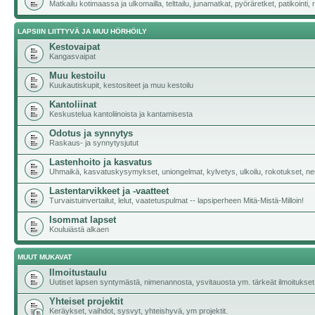
Matkailu kotimaassa ja ulkomailla, telttailu, junamatkat, pyöräretket, patikoint
LAPSIIN LIITTYVÄ JA MUU HÖRHÖILY
Kestovaipat
Kangasvaipat
Muu kestoilu
Kuukautiskupit, kestositeet ja muu kestoilu
Kantoliinat
Keskustelua kantoliinoista ja kantamisesta
Odotus ja synnytys
Raskaus- ja synnytysjutut
Lastenhoito ja kasvatus
Uhmaikä, kasvatuskysymykset, uniongelmat, kylvetys, ulkoilu, rokotukset, neu
Lastentarvikkeet ja -vaatteet
Turvaistuinvertailut, lelut, vaatetuspulmat -- lapsiperheen Mitä-Mistä-Milloin!
Isommat lapset
Kouluiästä alkaen
MUUT MUKAVAT
Ilmoitustaulu
Uutiset lapsen syntymästä, nimenannosta, ysvitauosta ym. tärkeät ilmoitukset
Yhteiset projektit
Keräykset, vaihdot, sysvyt, yhteishyvä, ym projektit.