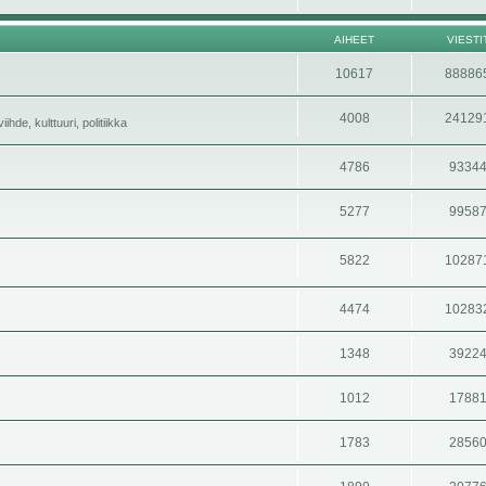
AIHEET
VIESTI
10617
88886
4008
24129
hde, kulttuuri, politiikka
4786
9334
5277
9958
5822
10287
4474
10283
1348
3922
1012
1788
1783
2856