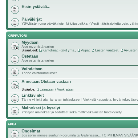
Etsin ystävää...
Päiväkirjat
YSV:läisten oma päiväkirjojen kirjoituspaikka. (Viestimäärärajoitettu osio, vähintä
KIRPPUTORI
Myydään
Alue myymistä varten
Sisäalueet:
Kantoliinat, -takit yms.
,
Vaipat
,
Lasten vaatteet
,
Aikuisten
Ostetaan
Alue ostamista varten
Vaihdetaan
Tänne vaihtoilmoitukset
Annetaan/Otetaan vastaan
Sisäalue:
Lainataan / Vuokrataan
Linkkivinkit
Tänne vihjeitä ajan ja rahan tuhlaukseen! Vinkkejä kaupoista, hyväntekeväisyyde
Mainokset ja kyselyt
Yrittäjien mainokset ja tiedotteet sekä mattimeikäläisten tuotekyselyt
APUA
Ongelmat
Jos sormi menee suuhun Foorumilla tai Galleriassa... TOIMII ILMAN SISÄ