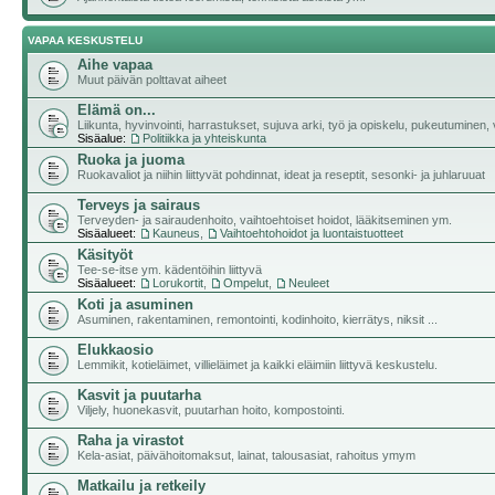
VAPAA KESKUSTELU
Aihe vapaa
Muut päivän polttavat aiheet
Elämä on...
Liikunta, hyvinvointi, harrastukset, sujuva arki, työ ja opiskelu, pukeutuminen, vii
Sisäalue:
Politiikka ja yhteiskunta
Ruoka ja juoma
Ruokavaliot ja niihin liittyvät pohdinnat, ideat ja reseptit, sesonki- ja juhlaruuat
Terveys ja sairaus
Terveyden- ja sairaudenhoito, vaihtoehtoiset hoidot, lääkitseminen ym.
Sisäalueet:
Kauneus
,
Vaihtoehtohoidot ja luontaistuotteet
Käsityöt
Tee-se-itse ym. kädentöihin liittyvä
Sisäalueet:
Lorukortit
,
Ompelut
,
Neuleet
Koti ja asuminen
Asuminen, rakentaminen, remontointi, kodinhoito, kierrätys, niksit ...
Elukkaosio
Lemmikit, kotieläimet, villieläimet ja kaikki eläimiin liittyvä keskustelu.
Kasvit ja puutarha
Viljely, huonekasvit, puutarhan hoito, kompostointi.
Raha ja virastot
Kela-asiat, päivähoitomaksut, lainat, talousasiat, rahoitus ymym
Matkailu ja retkeily