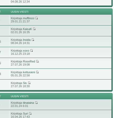
6
04.08.26 12:34
T
UUSIN VIESTI
Kirjoittaja
muffinssi
0
29.01.21 21:37
Kirjoittaja
KaisaK
02.01.26 16:35
Kirjoittaja
Inoida
5
08.04.26 14:31
Kirjoittaja
xoxo
7
16.12.25 23:18
Kirjoittaja
RoseRed
5
27.07.26 19:08
Kirjoittaja
kettusieni
8
05.01.26 22:58
Kirjoittaja
Sis
5
27.07.26 18:30
T
UUSIN VIESTI
Kirjoittaja
tiinataina
4
22.01.24 6:01
Kirjoittaja
Suri
2
16.04.26 17:43