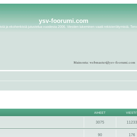
ysv-foorumi.com
tä ja ekohenkistä jutustelua vuodesta 2006. Viestien lukeminen vaatii rekisteröitymistä. Terv
AIHEET
VIESTI
3075
1123
90
176