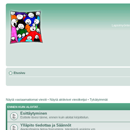
Lapsimyönteis
Etusivu
Näytä vastaamattomat viestit
•
Näytä aktiiviset viestiketjut
•
Tykätyimmät
ENNEN KUIN ALOITAT...
Esittäytyminen
Esittele itsesi tänne, ennen kuin aloitat kirjoittelun.
Ylläpito tiedottaa ja Säännöt
Ajankohtaista tietoa foorumista, teknisistä asioista ym.