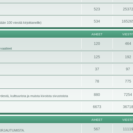
523
2537
534
16526
än 100 viestiä kirjoittaneille)
AIHEET
VIESTI
120
464
 vaatteet
125
192
37
97
78
775
880
7254
stä, kulttuurista ja muista kivoista sivustoista
6673
3671
AIHEET
VIESTI
567
1111
ÄNKIRJAUTUMISTA.