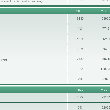
1890
2077
i, reissaus lasten/lemmikkien kanssa yms.
AIHEET
VIESTI
3130
5392
413
7742
4316
44240
2476
22670
7730
28871
volat...
5064
11007
790
2387
AIHEET
VIESTI
1609
2316
693
6202