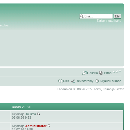
Tarkennettu haku
etuloa!
Galleria
Shop
UKK
Rekisteröidy
Kirjaudu sisään
Tänään on 06.08.26 7:35 Toimi, Keimo ja Sixten
T
UUSIN VIESTI
Kirjoittaja
Juulima
3
09.06.26 9:53
Kirjoittaja
Administrator
14.07.26 19:58