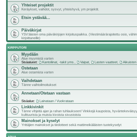
Yhteiset projektit
Keräykset, vaihdot, sysvyt, yhteishyvä, ym projektit.
Etsin ystävää...
Päiväkirjat
YSV:läisten oma päiväkirjojen kirjoituspaikka. (Viestimäärärajoitettu osio, vähi
kirjoittaneille)
KIRPPUTORI
Myydään
Alue myymistä varten
Sisäalueet:
Kantoliinat, -takit yms.
,
Vaipat
,
Lasten vaatteet
,
Aikuisten
Ostetaan
Alue ostamista varten
Vaihdetaan
Tänne vaihtoilmoitukset
Annetaan/Otetaan vastaan
Sisäalue:
Lainataan / Vuokrataan
Linkkivinkit
Tänne vihjeitä ajan ja rahan tuhlaukseen! Vinkkejä kaupoista, hyväntekeväisy
kulttuurista ja muista kivoista sivustoista
Mainokset ja kyselyt
Yrittäjien mainokset ja tiedotteet sekä mattimeikäläisten tuotekyselyt
APUA