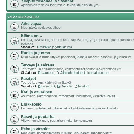
Ylläpito tiedottaa ja Säännöt
Ajankohtaista tietoa foorumista, teknisistä asioista ym.
VAPAA KESKUSTELU
Aihe vapaa
Muut päivän polttavat aiheet
Elämä on...
Liikunta, hyvinvointi, harrastukset, sujuva arki, työ ja opiskelu, pukeutuminen, v
politiikka
Sisäalue:
Politiikka ja yhteiskunta
Ruoka ja juoma
Ruokavaliot ja niihin liittyvät pohdinnat, ideat ja reseptit, sesonki- ja juhlaruuat
Terveys ja sairaus
Terveyden- ja sairaudenhoito, vaihtoehtoiset hoidot, lääkitseminen ym.
Sisäalueet:
Kauneus
,
Vaihtoehtohoidot ja luontaistuotteet
Käsityöt
Tee-se-itse ym. kädentöihin liittyvä
Sisäalueet:
Lorukortit
,
Ompelut
,
Neuleet
Koti ja asuminen
Asuminen, rakentaminen, remontointi, kodinhoito, kierrätys, niksit ...
Elukkaosio
Lemmikit, kotieläimet, villieläimet ja kaikki eläimiin liittyvä keskustelu.
Kasvit ja puutarha
Viljely, huonekasvit, puutarhan hoito, kompostointi.
Raha ja virastot
Kela-asiat, päivähoitomaksut, lainat, talousasiat, rahoitus ymym