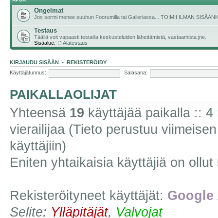
Ongelmat
Jos sormi menee suuhun Foorumilla tai Galleriassa... TOIMII ILMAN SISÄ
Testaus
Täällä voit vapaasti testailla keskusteluiden lähettämistä, vastaamista jne.
Sisäalue:
Alatestaus
KIRJAUDU SISÄÄN
•
REKISTERÖIDY
Käyttäjätunnus:
Salasana:
PAIKALLAOLIJAT
Yhteensä
19
käyttäjää paikalla :: 4 
vierailijaa (Tieto perustuu viimeisen 
käyttäjiin)
Eniten yhtaikaisia käyttäjiä on ollut
Rekisteröityneet käyttäjät:
Google 
Selite:
Ylläpitäjät
,
Valvojat