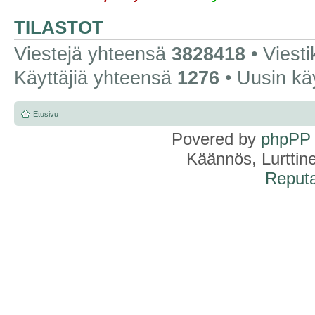
TILASTOT
Viestejä yhteensä
3828418
• Viest
Käyttäjiä yhteensä
1276
• Uusin kä
Etusivu
Povered by
phpPP
Käännös, Lurttin
Reputa