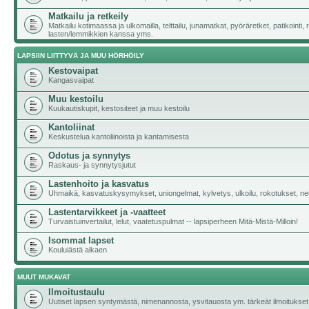
Matkailu ja retkeily
Matkailu kotimaassa ja ulkomailla, telttailu, junamatkat, pyöräretket, patikointi,
lasten/lemmikkien kanssa yms.
LAPSIIN LIITTYVÄ JA MUU HÖRHÖILY
Kestovaipat
Kangasvaipat
Muu kestoilu
Kuukautiskupit, kestositeet ja muu kestoilu
Kantoliinat
Keskustelua kantoliinoista ja kantamisesta
Odotus ja synnytys
Raskaus- ja synnytysjutut
Lastenhoito ja kasvatus
Uhmaikä, kasvatuskysymykset, uniongelmat, kylvetys, ulkoilu, rokotukset, neu
Lastentarvikkeet ja -vaatteet
Turvaistuinvertailut, lelut, vaatetuspulmat -- lapsiperheen Mitä-Mistä-Milloin!
Isommat lapset
Kouluiästä alkaen
MUUT MUKAVAT
Ilmoitustaulu
Uutiset lapsen syntymästä, nimenannosta, ysvitauosta ym. tärkeät ilmoitukset