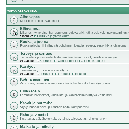
VAPAA KESKUSTELU
Aihe vapaa
Muut päivän polttavat aiheet
Elämä on...
Liikunta, hyvinvointi, harrastukset, sujuva arki, työ ja opiskelu, pukeutuminen, vii
Sisäalue:
Politiikka ja yhteiskunta
Ruoka ja juoma
Ruokavaliot ja niihin liittyvät pohdinnat, ideat ja reseptit, sesonki- ja juhlaruuat
Terveys ja sairaus
Terveyden- ja sairaudenhoito, vaihtoehtoiset hoidot, lääkitseminen ym.
Sisäalueet:
Kauneus
,
Vaihtoehtohoidot ja luontaistuotteet
Käsityöt
Tee-se-itse ym. kädentöihin liittyvä
Sisäalueet:
Lorukortit
,
Ompelut
,
Neuleet
Koti ja asuminen
Asuminen, rakentaminen, remontointi, kodinhoito, kierrätys, niksit ...
Elukkaosio
Lemmikit, kotieläimet, villieläimet ja kaikki eläimiin liittyvä keskustelu.
Kasvit ja puutarha
Viljely, huonekasvit, puutarhan hoito, kompostointi.
Raha ja virastot
Kela-asiat, päivähoitomaksut, lainat, talousasiat, rahoitus ymym
Matkailu ja retkeily