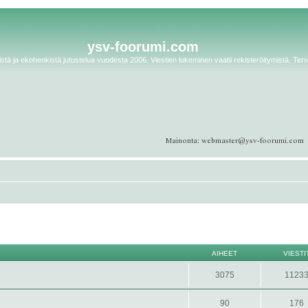
ysv-foorumi.com
tä ja ekohenkistä jutustelua vuodesta 2006. Viestien lukeminen vaatii rekisteröitymistä. Terv
AIHEET
VIESTI
3075
1123
90
176