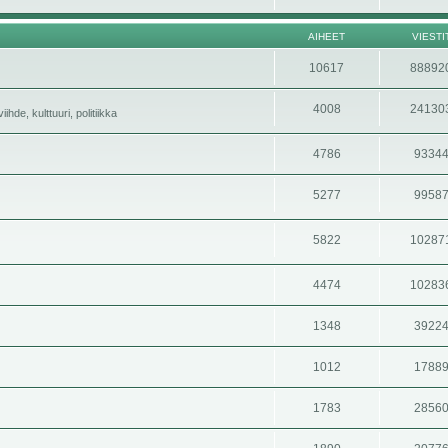
AIHEET
VIESTI
10617
88892
4008
24130
hde, kulttuuri, politiikka
4786
9334
5277
9958
5822
10287
4474
10283
1348
3922
1012
1788
1783
2856