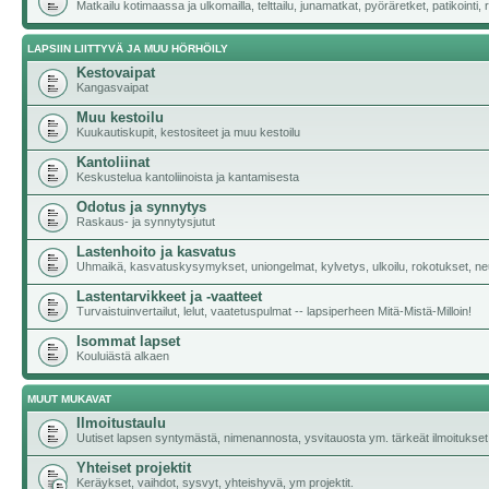
Matkailu kotimaassa ja ulkomailla, telttailu, junamatkat, pyöräretket, patikoint
LAPSIIN LIITTYVÄ JA MUU HÖRHÖILY
Kestovaipat
Kangasvaipat
Muu kestoilu
Kuukautiskupit, kestositeet ja muu kestoilu
Kantoliinat
Keskustelua kantoliinoista ja kantamisesta
Odotus ja synnytys
Raskaus- ja synnytysjutut
Lastenhoito ja kasvatus
Uhmaikä, kasvatuskysymykset, uniongelmat, kylvetys, ulkoilu, rokotukset, neu
Lastentarvikkeet ja -vaatteet
Turvaistuinvertailut, lelut, vaatetuspulmat -- lapsiperheen Mitä-Mistä-Milloin!
Isommat lapset
Kouluiästä alkaen
MUUT MUKAVAT
Ilmoitustaulu
Uutiset lapsen syntymästä, nimenannosta, ysvitauosta ym. tärkeät ilmoitukset
Yhteiset projektit
Keräykset, vaihdot, sysvyt, yhteishyvä, ym projektit.