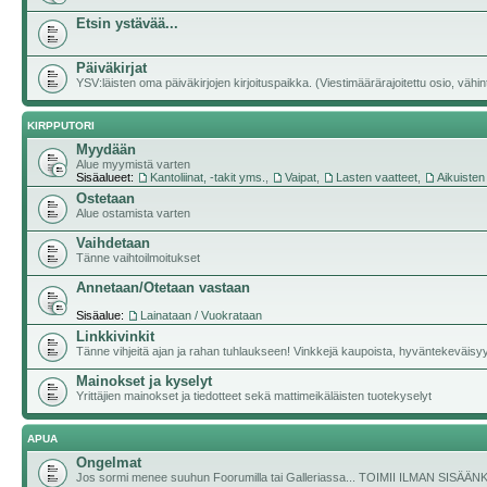
Etsin ystävää...
Päiväkirjat
YSV:läisten oma päiväkirjojen kirjoituspaikka. (Viestimäärärajoitettu osio, vähintä
KIRPPUTORI
Myydään
Alue myymistä varten
Sisäalueet:
Kantoliinat, -takit yms.
,
Vaipat
,
Lasten vaatteet
,
Aikuisten
Ostetaan
Alue ostamista varten
Vaihdetaan
Tänne vaihtoilmoitukset
Annetaan/Otetaan vastaan
Sisäalue:
Lainataan / Vuokrataan
Linkkivinkit
Tänne vihjeitä ajan ja rahan tuhlaukseen! Vinkkejä kaupoista, hyväntekeväisyyde
Mainokset ja kyselyt
Yrittäjien mainokset ja tiedotteet sekä mattimeikäläisten tuotekyselyt
APUA
Ongelmat
Jos sormi menee suuhun Foorumilla tai Galleriassa... TOIMII ILMAN SISÄ