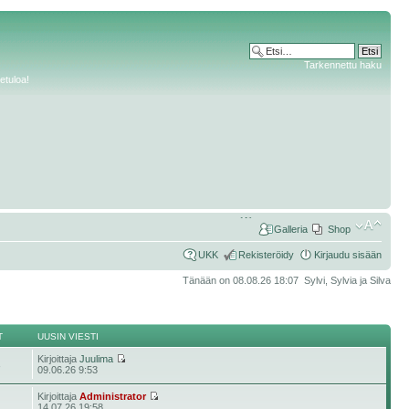
Tarkennettu haku
etuloa!
Galleria
Shop
UKK
Rekisteröidy
Kirjaudu sisään
Tänään on 08.08.26 18:07 Sylvi, Sylvia ja Silva
T
UUSIN VIESTI
Kirjoittaja
Juulima
3
09.06.26 9:53
Kirjoittaja
Administrator
14.07.26 19:58