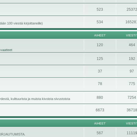
523
2537
534
16528
än 100 viestiä kirjoittaneille)
AIHEET
VIESTI
120
464
 vaatteet
125
192
37
97
78
775
880
7254
stä, kulttuurista ja muista kivoista sivustoista
6673
3671
AIHEET
VIESTI
567
1111
ÄNKIRJAUTUMISTA.