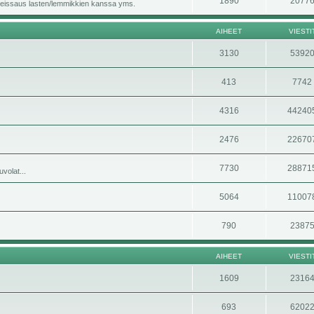
1890
2077
i, reissaus lasten/lemmikkien kanssa yms.
AIHEET
VIESTI
3130
5392
413
7742
4316
44240
2476
22670
7730
28871
volat...
5064
11007
790
2387
AIHEET
VIESTI
1609
2316
693
6202