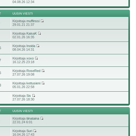
6
04.08.26 12:34
T
UUSIN VIESTI
Kirjoittaja
muffinssi
0
29.01.21 21:37
Kirjoittaja
KaisaK
02.01.26 16:35
Kirjoittaja
Inoida
5
08.04.26 14:31
Kirjoittaja
xoxo
7
16.12.25 23:18
Kirjoittaja
RoseRed
5
27.07.26 19:08
Kirjoittaja
kettusieni
8
05.01.26 22:58
Kirjoittaja
Sis
5
27.07.26 18:30
T
UUSIN VIESTI
Kirjoittaja
tiinataina
4
22.01.24 6:01
Kirjoittaja
Suri
2
16.04.26 17:43