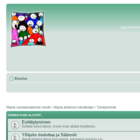
Lapsimyönteis
Etusivu
Näytä vastaamattomat viestit
•
Näytä aktiiviset viestiketjut
•
Tykätyimmät
ENNEN KUIN ALOITAT...
Esittäytyminen
Esittele itsesi tänne, ennen kuin aloitat kirjoittelun.
Ylläpito tiedottaa ja Säännöt
Ajankohtaista tietoa foorumista, teknisistä asioista ym.