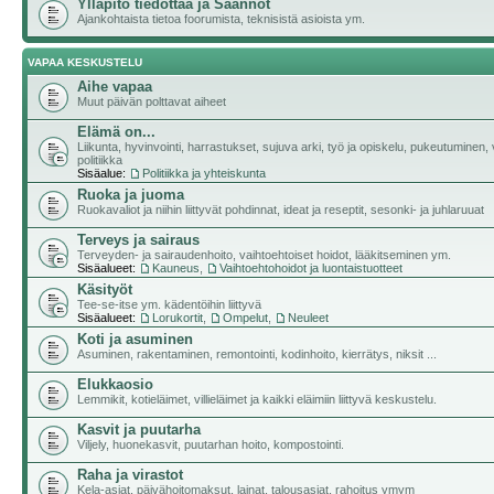
Ylläpito tiedottaa ja Säännöt
Ajankohtaista tietoa foorumista, teknisistä asioista ym.
VAPAA KESKUSTELU
Aihe vapaa
Muut päivän polttavat aiheet
Elämä on...
Liikunta, hyvinvointi, harrastukset, sujuva arki, työ ja opiskelu, pukeutuminen, v
politiikka
Sisäalue:
Politiikka ja yhteiskunta
Ruoka ja juoma
Ruokavaliot ja niihin liittyvät pohdinnat, ideat ja reseptit, sesonki- ja juhlaruuat
Terveys ja sairaus
Terveyden- ja sairaudenhoito, vaihtoehtoiset hoidot, lääkitseminen ym.
Sisäalueet:
Kauneus
,
Vaihtoehtohoidot ja luontaistuotteet
Käsityöt
Tee-se-itse ym. kädentöihin liittyvä
Sisäalueet:
Lorukortit
,
Ompelut
,
Neuleet
Koti ja asuminen
Asuminen, rakentaminen, remontointi, kodinhoito, kierrätys, niksit ...
Elukkaosio
Lemmikit, kotieläimet, villieläimet ja kaikki eläimiin liittyvä keskustelu.
Kasvit ja puutarha
Viljely, huonekasvit, puutarhan hoito, kompostointi.
Raha ja virastot
Kela-asiat, päivähoitomaksut, lainat, talousasiat, rahoitus ymym