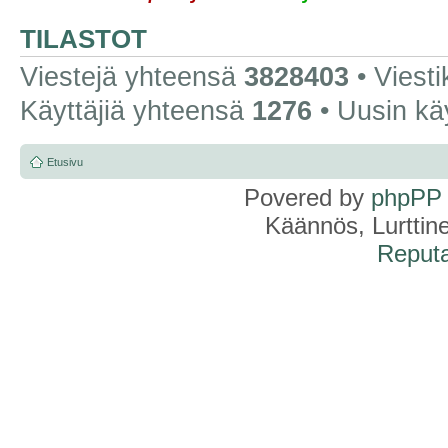
TILASTOT
Viestejä yhteensä
3828403
• Viest
Käyttäjiä yhteensä
1276
• Uusin kä
Etusivu
Povered by
phpPP
Käännös, Lurttin
Reputa