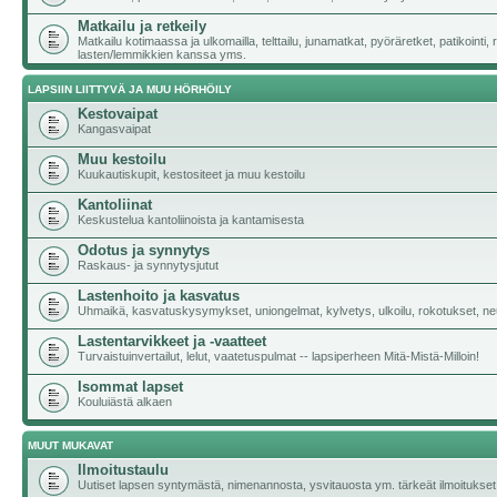
Matkailu ja retkeily
Matkailu kotimaassa ja ulkomailla, telttailu, junamatkat, pyöräretket, patikointi,
lasten/lemmikkien kanssa yms.
LAPSIIN LIITTYVÄ JA MUU HÖRHÖILY
Kestovaipat
Kangasvaipat
Muu kestoilu
Kuukautiskupit, kestositeet ja muu kestoilu
Kantoliinat
Keskustelua kantoliinoista ja kantamisesta
Odotus ja synnytys
Raskaus- ja synnytysjutut
Lastenhoito ja kasvatus
Uhmaikä, kasvatuskysymykset, uniongelmat, kylvetys, ulkoilu, rokotukset, neu
Lastentarvikkeet ja -vaatteet
Turvaistuinvertailut, lelut, vaatetuspulmat -- lapsiperheen Mitä-Mistä-Milloin!
Isommat lapset
Kouluiästä alkaen
MUUT MUKAVAT
Ilmoitustaulu
Uutiset lapsen syntymästä, nimenannosta, ysvitauosta ym. tärkeät ilmoitukset