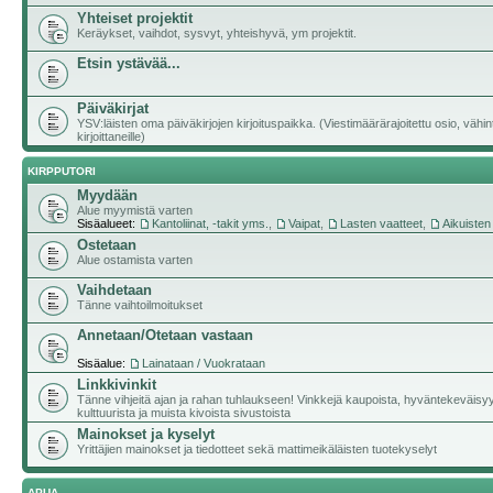
Yhteiset projektit
Keräykset, vaihdot, sysvyt, yhteishyvä, ym projektit.
Etsin ystävää...
Päiväkirjat
YSV:läisten oma päiväkirjojen kirjoituspaikka. (Viestimäärärajoitettu osio, vähi
kirjoittaneille)
KIRPPUTORI
Myydään
Alue myymistä varten
Sisäalueet:
Kantoliinat, -takit yms.
,
Vaipat
,
Lasten vaatteet
,
Aikuisten
Ostetaan
Alue ostamista varten
Vaihdetaan
Tänne vaihtoilmoitukset
Annetaan/Otetaan vastaan
Sisäalue:
Lainataan / Vuokrataan
Linkkivinkit
Tänne vihjeitä ajan ja rahan tuhlaukseen! Vinkkejä kaupoista, hyväntekeväisy
kulttuurista ja muista kivoista sivustoista
Mainokset ja kyselyt
Yrittäjien mainokset ja tiedotteet sekä mattimeikäläisten tuotekyselyt
APUA