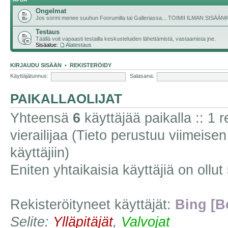
Ongelmat
Jos sormi menee suuhun Foorumilla tai Galleriassa... TOIMII ILMAN SISÄ
Testaus
Täällä voit vapaasti testailla keskusteluiden lähettämistä, vastaamista jne.
Sisäalue:
Alatestaus
KIRJAUDU SISÄÄN
•
REKISTERÖIDY
Käyttäjätunnus:
Salasana:
PAIKALLAOLIJAT
Yhteensä
6
käyttäjää paikalla :: 1 r
vierailijaa (Tieto perustuu viimeisen 
käyttäjiin)
Eniten yhtaikaisia käyttäjiä on ollut
Rekisteröityneet käyttäjät:
Bing [B
Selite:
Ylläpitäjät
,
Valvojat