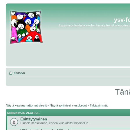
ysv-f
Lapsimyönteistä ja ekohenkistä jutustelua vuodesta 
Etusivu
Tänä
Näytä vastaamattomat viestit
•
Näytä aktiiviset viestiketjut
•
Tykätyimmät
ENNEN KUIN ALOITAT...
Esittäytyminen
Esittele itsesi tänne, ennen kuin aloitat kirjoittelun.