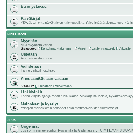
Etsin ystävää...
Päiväkirjat
YSV:läisten oma päiväkirjojen kirjoituspaikka. (Viestimäärärajoitettu osio, vähintä
KIRPPUTORI
Myydään
Alue myymistä varten
Sisäalueet:
Kantoliinat, -takit yms.
,
Vaipat
,
Lasten vaatteet
,
Aikuisten
Ostetaan
Alue ostamista varten
Vaihdetaan
Tänne vaihtoilmoitukset
Annetaan/Otetaan vastaan
Sisäalue:
Lainataan / Vuokrataan
Linkkivinkit
Tänne vihjeitä ajan ja rahan tuhlaukseen! Vinkkejä kaupoista, hyväntekeväisyyde
Mainokset ja kyselyt
Yrittäjien mainokset ja tiedotteet sekä mattimeikäläisten tuotekyselyt
APUA
Ongelmat
Jos sormi menee suuhun Foorumilla tai Galleriassa... TOIMII ILMAN SISÄ