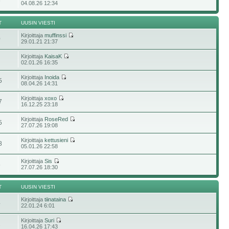
6
04.08.26 12:34
T
UUSIN VIESTI
Kirjoittaja
muffinssi
0
29.01.21 21:37
Kirjoittaja
KaisaK
02.01.26 16:35
Kirjoittaja
Inoida
5
08.04.26 14:31
Kirjoittaja
xoxo
7
16.12.25 23:18
Kirjoittaja
RoseRed
5
27.07.26 19:08
Kirjoittaja
kettusieni
8
05.01.26 22:58
Kirjoittaja
Sis
5
27.07.26 18:30
T
UUSIN VIESTI
Kirjoittaja
tiinataina
4
22.01.24 6:01
Kirjoittaja
Suri
2
16.04.26 17:43