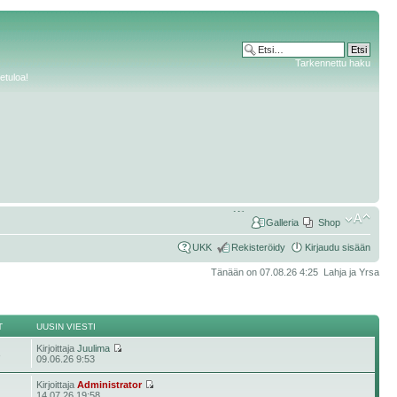
Tarkennettu haku
etuloa!
Galleria
Shop
UKK
Rekisteröidy
Kirjaudu sisään
Tänään on 07.08.26 4:25 Lahja ja Yrsa
T
UUSIN VIESTI
Kirjoittaja
Juulima
3
09.06.26 9:53
Kirjoittaja
Administrator
14.07.26 19:58