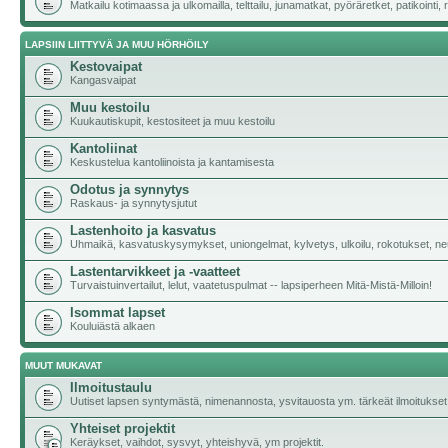
Matkailu kotimaassa ja ulkomailla, telttailu, junamatkat, pyöräretket, patikoint
LAPSIIN LIITTYVÄ JA MUU HÖRHÖILY
Kestovaipat
Kangasvaipat
Muu kestoilu
Kuukautiskupit, kestositeet ja muu kestoilu
Kantoliinat
Keskustelua kantoliinoista ja kantamisesta
Odotus ja synnytys
Raskaus- ja synnytysjutut
Lastenhoito ja kasvatus
Uhmaikä, kasvatuskysymykset, uniongelmat, kylvetys, ulkoilu, rokotukset, neu
Lastentarvikkeet ja -vaatteet
Turvaistuinvertailut, lelut, vaatetuspulmat -- lapsiperheen Mitä-Mistä-Milloin!
Isommat lapset
Kouluiästä alkaen
MUUT MUKAVAT
Ilmoitustaulu
Uutiset lapsen syntymästä, nimenannosta, ysvitauosta ym. tärkeät ilmoitukset
Yhteiset projektit
Keräykset, vaihdot, sysvyt, yhteishyvä, ym projektit.