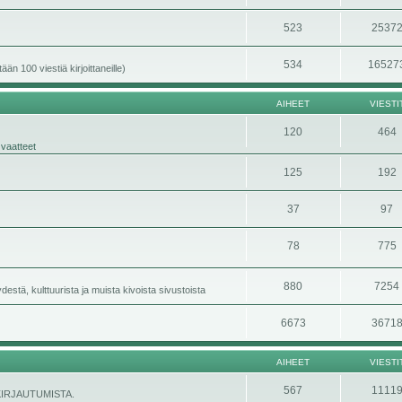
523
2537
534
16527
än 100 viestiä kirjoittaneille)
AIHEET
VIESTI
120
464
 vaatteet
125
192
37
97
78
775
880
7254
stä, kulttuurista ja muista kivoista sivustoista
6673
3671
AIHEET
VIESTI
567
1111
ÄNKIRJAUTUMISTA.