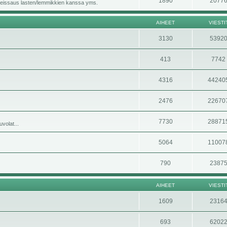
1890
2077
i, reissaus lasten/lemmikkien kanssa yms.
AIHEET
VIESTI
3130
5392
413
7742
4316
44240
2476
22670
7730
28871
volat...
5064
11007
790
2387
AIHEET
VIESTI
1609
2316
693
6202