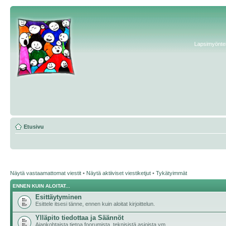
Lapsimyönteis
Etusivu
Näytä vastaamattomat viestit
•
Näytä aktiiviset viestiketjut
•
Tykätyimmät
ENNEN KUIN ALOITAT...
Esittäytyminen
Esittele itsesi tänne, ennen kuin aloitat kirjoittelun.
Ylläpito tiedottaa ja Säännöt
Ajankohtaista tietoa foorumista, teknisistä asioista ym.