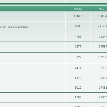
AIHEET
VIESTI
10617
88887
4008
24129
hde, kulttuuri, politiikka
4786
9334
5277
9958
5822
10287
4474
10283
1348
3922
1012
1788
1783
2856