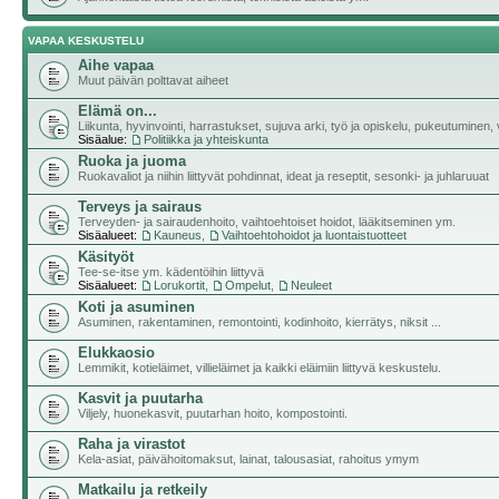
VAPAA KESKUSTELU
Aihe vapaa
Muut päivän polttavat aiheet
Elämä on...
Liikunta, hyvinvointi, harrastukset, sujuva arki, työ ja opiskelu, pukeutuminen, vii
Sisäalue:
Politiikka ja yhteiskunta
Ruoka ja juoma
Ruokavaliot ja niihin liittyvät pohdinnat, ideat ja reseptit, sesonki- ja juhlaruuat
Terveys ja sairaus
Terveyden- ja sairaudenhoito, vaihtoehtoiset hoidot, lääkitseminen ym.
Sisäalueet:
Kauneus
,
Vaihtoehtohoidot ja luontaistuotteet
Käsityöt
Tee-se-itse ym. kädentöihin liittyvä
Sisäalueet:
Lorukortit
,
Ompelut
,
Neuleet
Koti ja asuminen
Asuminen, rakentaminen, remontointi, kodinhoito, kierrätys, niksit ...
Elukkaosio
Lemmikit, kotieläimet, villieläimet ja kaikki eläimiin liittyvä keskustelu.
Kasvit ja puutarha
Viljely, huonekasvit, puutarhan hoito, kompostointi.
Raha ja virastot
Kela-asiat, päivähoitomaksut, lainat, talousasiat, rahoitus ymym
Matkailu ja retkeily