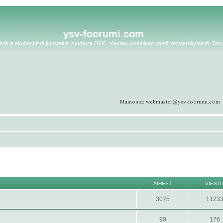
ysv-foorumi.com
tä ja ekohenkistä jutustelua vuodesta 2006. Viestien lukeminen vaatii rekisteröitymistä. Terv
AIHEET
VIESTI
3075
1123
90
176