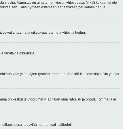
stä viestiä. Äänestys on aina tämän viestin yhteydessä. Mikäli kukaan ei ole
tai poistaa sen. Tällä pyritään estämään äänestyksen peukaloiminen ja
täjät voivat antaa näitä oikeuksia, joten ota yhteyttä heihin.
le tarvitavia oikeuksia.
tai ehkäpä vain ylläpitäjien ryhmän annetaan lähettää liitetiedostoja. Ota yhteys
en. Tämä on keskustelufoorumin ylläpitäjän oma ratkaisu ja phpBB Ryhmällä ei
ilmoittamisessa ja pyytää mahdolliset lisätiedot.