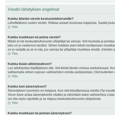
Viestin lähetyksen ongelmat
Kuinka lähetän viestin keskustelufoorumille?
Lähettääksesi uuden viestin. Klikkaa asiaan kuuluvaa nappulaa. Saatat joutua k
Ylös
Kuinka muokkaan tai poista viestin?
Mikäli et ole keskustelufoorumin ylläpitäjä tai valvoja. Voit muokata ja poista
joku on jo vastannut viestiisi. Siihen lisätään pieni teksti osoittamaan mu
on jo vastattu ja se ei näy, jos valvoja tai ylläpitäjä muokkaa viestiä. (Heidän 
Ylös
Kuinka lisään allekirjoutksen?
Luo allekirjoitus käyttääksesi sitä. Voit tehdä tämän omissa asetuksissasi. Kun 
valitsemalla siihen sopivan vaihtoehdon omista asetuksistasi. (Voit kuitenkin es
Ylös
Kuinka luon äänestyksen?
Äänestyksen luominen on helppoa. Kun olet kirjoittamassa viestiä (Tai muokk
Sinun tulee antaa äänestykselle otsikko ja vähintään kaksi vaihtoehtoa Lisää k
voi olla myös rajoitettu ja se riippuu keskustelufoorumin ylläpidosta.
Ylös
Kuinka muokkaan tai poistan äänestyksen?