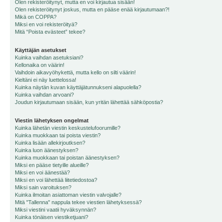
Olen rekisteröitynyt, mutta en voi kirjautua sisään!
Olen rekisteröitynyt joskus, mutta en pääse enää kirjautumaan?!
Mikä on COPPA?
Miksi en voi rekisteröityä?
Mitä “Poista evästeet” tekee?
Käyttäjän asetukset
Kuinka vaihdan asetuksiani?
Kellonaika on väärin!
Vaihdoin aikavyöhykettä, mutta kello on silti väärin!
Kieltäni ei näy luettelossa!
Kuinka näytän kuvan käyttäjätunnukseni alapuolella?
Kuinka vaihdan arvoani?
Joudun kirjautumaan sisään, kun yritän lähettää sähköpostia?
Viestin lähetyksen ongelmat
Kuinka lähetän viestin keskustelufoorumille?
Kuinka muokkaan tai poista viestin?
Kuinka lisään allekirjoutksen?
Kuinka luon äänestyksen?
Kuinka muokkaan tai poistan äänestyksen?
Miksi en pääse tietyille alueille?
Miksi en voi äänestää?
Miksi en voi lähettää liitetiedostoa?
Miksi sain varoituksen?
Kuinka ilmoitan asiattoman viestin valvojalle?
Mitä "Tallenna" nappula tekee viestien lähetyksessä?
Miksi viestini vaatii hyväksynnän?
Kuinka tönäisen viestiketjuani?