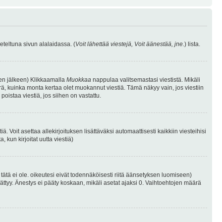
eteltuna sivun alalaidassa. (
Voit lähettää viestejä, Voit äänestää, jne.
) lista.
isen jälkeen) Klikkaamalla
Muokkaa
nappulaa valitsemastasi viestistä. Mikäli
, kuinka monta kertaa olet muokannut viestiä. Tämä näkyy vain, jos viestiin
poistaa viestiä, jos siihen on vastattu.
iä. Voit asettaa allekirjoituksen lisättäväksi automaattisesti kaikkiin viesteihisi
 kun kirjoitat uutta viestiä)
i tätä ei ole. oikeutesi eivät todennäköisesti riitä äänsetyksen luomiseen)
ättyy. Änestys ei pääty koskaan, mikäli asetat ajaksi 0. Vaihtoehtojen määrä