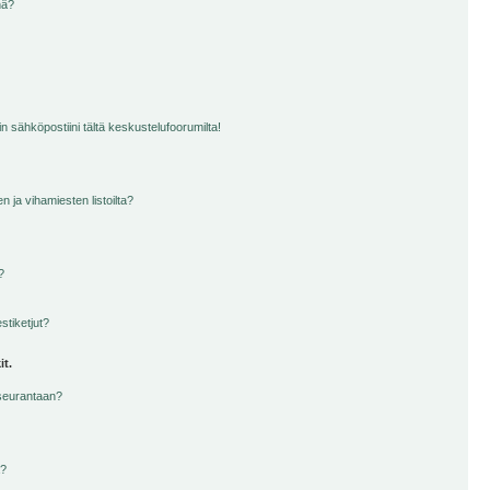
nä?
n sähköpostiini tältä keskustelufoorumilta!
en ja vihamiesten listoilta?
?
stiketjut?
it.
 seurantaan?
a?