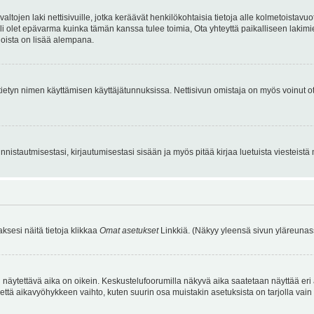
tojen laki nettisivuille, jotka keräävät henkilökohtaisia tietoja alle kolmetoistavuo
li olet epävarma kuinka tämän kanssa tulee toimia, Ota yhteyttä paikalliseen lakim
 joista on lisää alempana.
nyt tietyn nimen käyttämisen käyttäjätunnuksissa. Nettisivun omistaja on myös voinut
istautmisestasi, kirjautumisestasi sisään ja myös pitää kirjaa luetuista viesteistä mi
aksesi näitä tietoja klikkaa
Omat asetukset
Linkkiä. (Näkyy yleensä sivun yläreunass
 näytettävä aika on oikein. Keskustelufoorumilla näkyvä aika saatetaan näyttää eri
aikavyöhykkeen vaihto, kuten suurin osa muistakin asetuksista on tarjolla vain rekist