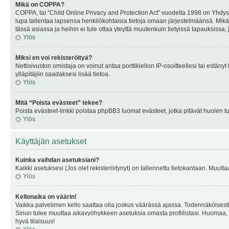
Mikä on COPPA?
COPPA, tai "Child Online Privacy and Protection Act" vuodelta 1998 on Yhdysval
lupa tallentaa lapsensa henkilökohtaisia tietoja omaan järjestelmäänsä. Mikä
tässä asiassa ja heihin ei tule ottaa yteyttä muutenkuin tietyissä tapauksissa,
Ylös
Miksi en voi rekisteröityä?
Nettisivuston omistaja on voinut antaa porttikiellon IP-osoitteellesi tai estä
ylläpitäjiin saadaksesi lisää tietoa.
Ylös
Mitä “Poista evästeet” tekee?
Poista evästeet-linkki poistaa phpBB3 luomat evästeet, jotka pitävät huolen tunn
Ylös
Käyttäjän asetukset
Kuinka vaihdan asetuksiani?
Kaikki asetuksesi (Jos olet rekisteröitynyt) on tallennettu tietokantaan. Muutta
Ylös
Kellonaika on väärin!
Vaikka palvelimen kello saattaa olla joskus väärässä ajassa. Todennäköisesti
Sinun tulee muuttaa aikavyöhykkeen asetuksia omasta profiilistasi. Huomaa, että 
hyvä tilaisuus!