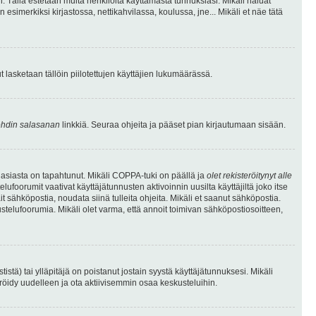
. Tällä estetään muita henkilöitä käyttämästä tunnuksiasi. Mikäli haluat
 esimerkiksi kirjastossa, nettikahvilassa, koulussa, jne... Mikäli et näe tätä
inut lasketaan tällöin piilotettujen käyttäjien lukumäärässä.
hdin salasanan
linkkiä. Seuraa ohjeita ja pääset pian kirjautumaan sisään.
 asiasta on tapahtunut. Mikäli COPPA-tuki on päällä ja
olet rekisteröitynyt alle
ufoorumit vaativat käyttäjätunnusten aktivoinnin uusilta käyttäjiltä joko itse
ait sähköpostia, noudata siinä tulleita ohjeita. Mikäli et saanut sähköpostia.
telufoorumia. Mikäli olet varma, että annoit toimivan sähköpostiosoitteen,
ä) tai ylläpitäjä on poistanut jostain syystä käyttäjätunnuksesi. Mikäli
eröidy uudelleen ja ota aktiivisemmin osaa keskusteluihin.