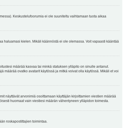
omessa). Keskustelufoorumia ei ole suuniteltu vaihtamaan tuota aikaa
sentaa haluamasi kielen. Mikäli käännöstä ei ole olemassa. Voit vapaasti kääntää
joitustesi määrää kasvaa tai minkä statuksen ylläpito on sinulle antanut.
 määrää ovatko avatarit käytössä ja mitkä voivat olla käytössä. Mikäli et voi
mit näyttävät arvonimiä osoittamaan käyttäjän kirjoittamien viestien määrää
ennäköisesti huomaat vain viestiesi määrän vähentyneen ylläpidon toimesta.
ään roskapostittajien toimintaa.