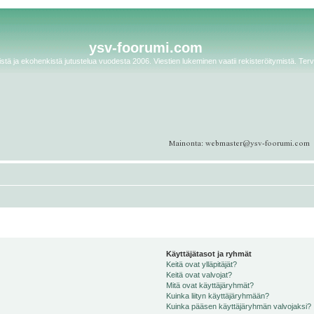
ysv-foorumi.com
tä ja ekohenkistä jutustelua vuodesta 2006. Viestien lukeminen vaatii rekisteröitymistä. Terv
Käyttäjätasot ja ryhmät
Keitä ovat ylläpitäjät?
Keitä ovat valvojat?
Mitä ovat käyttäjäryhmät?
Kuinka liityn käyttäjäryhmään?
Kuinka pääsen käyttäjäryhmän valvojaksi?