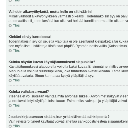
Ylös
Vaihdoin aikavyöhykettä, mutta kello on silti väärin!
Mikäli vaihdoit aikavyöhykkeen varmasti oikeaksi. Todennäköisin syy on päiv
automaattisesti, joten kesällä tuo aika voi heittää tunnilla normaaliin aikaan v
Ylös
Kieltäni ei näy luettelossa!
Todennäköisin syy on se, että yläpitäjä ei ole asentanut kielipakettia tai kuka
sen myös itse. Lisätietoja tästä saat phpBB Ryhmän nettisivuilta (Katso sivun 
Ylös
Kuinka näytän kuvan käyttäjätunnukseni alapuolella?
Käyttäjätunnuksesi alapuolella voi olla kaksi kuvaa Ensimmäinen liittyy arvoosi
Alapuolella voi olla suurempi kuva, joka tunnetaan Avatar-kuvana. Tämä kuva o
käyttää avataria. Sinun kannattaa kysyä ylläpitäjiltä syy.
Ylös
Kuinka vaihdan arvoani?
Yleensä et voi suoraan vaihtaa mitä arvonasi lukee. (Arvonimet näkyvät yleen
ja erottavat tietyt käyttäjät toisistaaan. Esimerkiksi valvojat ja ylläpitäjät v
Ylös
Joudun kirjautumaan sisään, kun yritän lähettää sähköpostia?
Vain rekisteröityneet käyttäjät voivat lähettää sähköpostiviestejä sisäänraken
Ylös