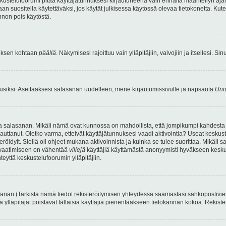
kustelufoorumi pitää käyttäjätunnuksesi kirjautuneena vain ennalta määritellyn ajan
an suositella käytettäväksi, jos käytät julkisessa käytössä olevaa tietokonetta. Kuten
innon pois käytöstä.
etuksen kohtaan
päällä
. Näkymisesi rajoittuu vain ylläpitäjiin, valvojiin ja itsellesi. S
uusiksi. Asettaaksesi salasanan uudelleen, mene kirjautumissivulle ja napsauta
Uno
n ja salasanan. Mikäli nämä ovat kunnossa on mahdollista, että jompikumpi kahdesta
auttanut. Oletko varma, etteivät käyttäjätunnuksesi vaadi aktivointia? Useat keskustel
röidyit. Siellä oli ohjeet mukana aktivoinnista ja kuinka se tulee suorittaa. Mikäli s
n vaatimiseen on vähentää
villejä
käyttäjiä käyttämästä anonyymisti hyväkseen keskus
teyttä keskustelufoorumin ylläpitäjiin.
an (Tarkista nämä tiedot rekisteröitymisen yhteydessä saamastasi sähköpostiviestist
tä ylläpitäjät poistavat tällaisia käyttäjiä pienentääkseen tietokannan kokoa. Rekist