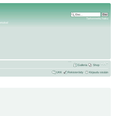
Tarkennettu haku
etuloa!
Galleria
Shop
UKK
Rekisteröidy
Kirjaudu sisään