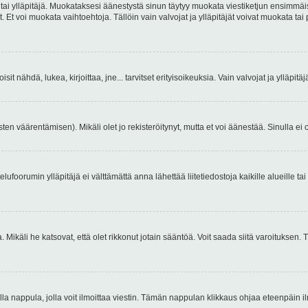
 tai ylläpitäjä. Muokataksesi äänestystä sinun täytyy muokata viestiketjun ensimmäi
. Et voi muokata vaihtoehtoja. Tällöin vain valvojat ja ylläpitäjät voivat muokata 
 voisit nähdä, lukea, kirjoittaa, jne... tarvitset erityisoikeuksia. Vain valvojat ja ylläpi
ten väärentämisen). Mikäli olet jo rekisteröitynyt, mutta et voi äänestää. Sinulla ei o
telufoorumin ylläpitäjä ei välttämättä anna lähettää liitetiedostoja kaikille alueille 
. Mikäli he katsovat, että olet rikkonut jotain sääntöä. Voit saada siitä varoituks
isi olla nappula, jolla voit ilmoittaa viestin. Tämän nappulan klikkaus ohjaa eteenpäin 