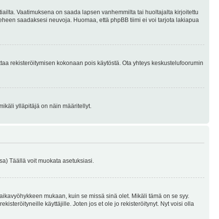
tiailta. Vaatimuksena on saada lapsen vanhemmilta tai huoltajalta kirjoitettu
ieheen saadaksesi neuvoja. Huomaa, että phpBB tiimi ei voi tarjota lakiapua
 ottaa rekisteröitymisen kokonaan pois käytöstä. Ota yhteys keskustelufoorumin
käli ylläpitäjä on näin määritellyt.
a) Täällä voit muokata asetuksiasi.
 aikavyöhykkeen mukaan, kuin se missä sinä olet. Mikäli tämä on se syy.
eröityneille käyttäjille. Joten jos et ole jo rekisteröitynyt. Nyt voisi olla