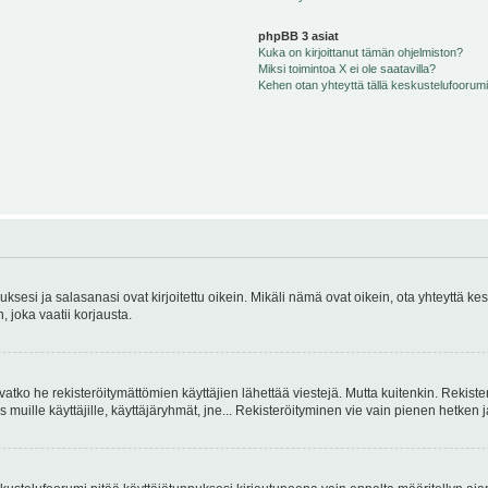
phpBB 3 asiat
Kuka on kirjoittanut tämän ohjelmiston?
Miksi toimintoa X ei ole saatavilla?
Kehen otan yhteyttä tällä keskustelufoorumilla
sesi ja salasanasi ovat kirjoitettu oikein. Mikäli nämä ovat oikein, ota yhteyttä ke
, joka vaatii korjausta.
ivatko he rekisteröitymättömien käyttäjien lähettää viestejä. Mutta kuitenkin. Rekister
s muille käyttäjille, käyttäjäryhmät, jne... Rekisteröityminen vie vain pienen hetken 