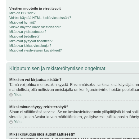
Viestien muotoilu ja viestityypit
Mitä on BBCode?
Voinko käyttää HTML-kieltä viesteissäni?
Mitä ovat hymiöt?
Voinko näyttää kuvia viesteissäni?
Mitä ovat yleistiedotteet?
Mitä ovat tiedotteet?
Mitä ovat pysyvät tiedotteet?
Mitä ovat lukitut viestiketjut?
Mitä ovat viestiketjujen kuvakkeet?
Kirjautumisen ja rekisteröitymisen ongelmat
Miksi en voi kirjautua sisään?
Tämä voi johtua monestakin syystä. Ensimmäiseksi, tarkista, että käyttäjätunnuk
mahdollista, että nettisivun omistajalla on konfigurointivirhe heidän puolellaan
Ylös
Miksi minun täytyy rekisteröityä?
Sinun ei välttämättä tarvitse. Se on keskustelufoorumin ylläpitäjistä kiinni sall
vieraille, kuten Avatar-kuvan määrittäminen, yksityisviestit, sähköpostin lähety
Ylös
Miksi kirjaudun ulos automaattisesti?