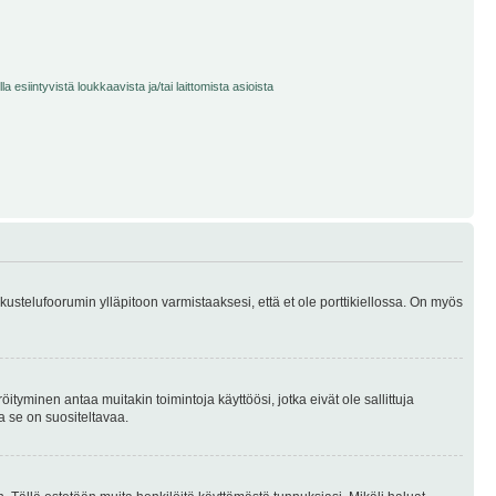
 esiintyvistä loukkaavista ja/tai laittomista asioista
skustelufoorumin ylläpitoon varmistaaksesi, että et ole porttikiellossa. On myös
öityminen antaa muitakin toimintoja käyttöösi, jotka eivät ole sallittuja
ja se on suositeltavaa.