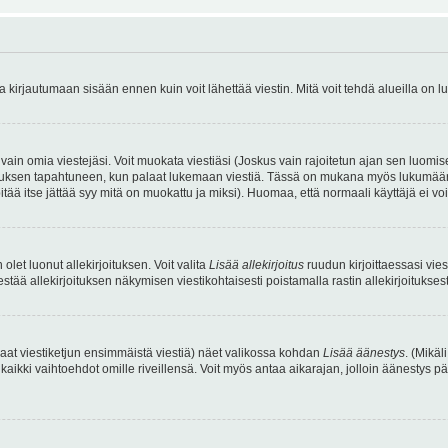
irjautumaan sisään ennen kuin voit lähettää viestin. Mitä voit tehdä alueilla on lu
a vain omia viestejäsi. Voit muokata viestiäsi (Joskus vain rajoitetun ajan sen luom
okkauksen tapahtuneen, kun palaat lukemaan viestiä. Tässä on mukana myös lukumäärä
pitää itse jättää syy mitä on muokattu ja miksi). Huomaa, että normaali käyttäjä ei voi 
olet luonut allekirjoituksen. Voit valita
Lisää allekirjoitus
ruudun kirjoittaessasi viest
tää allekirjoituksen näkymisen viestikohtaisesti poistamalla rastin allekirjoituksesta,
aat viestiketjun ensimmäistä viestiä) näet valikossa kohdan
Lisää äänestys
. (Mikäl
aikki vaihtoehdot omille riveillensä. Voit myös antaa aikarajan, jolloin äänestys pä