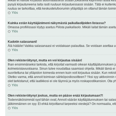
Mikäli et valitse
Kirjaudu automaattisesti sisään jokaisella käynnillä
rastia kes
pysyä kirjautuneena laita rasti ruutuun kirjautuessassi sisään. Tätä ei kuitenka
ruutua se tarkoittaa, että keskustelufoorumin ylläpitäjä on ottanut tämän toim
Ylös
Kuinka estän käyttäjänimeni näkymästä paikallaolijoiden listassa?
Omassa profiilissasi löytyy asetus
Piilota paikallaolo
. Mikäli laitat tämän as
Ylös
Kadotin salasanani!
Älä hätäile! Vaikka salasanaasi ei voidakaan palauttaa. Se voidaan asettaa 
Ylös
Olen rekisteröitynyt, mutta en voi kirjautua sisään!
Ihan ensimmäiseksi tarkista, että kirjoitat varmasti oikean käyttäjätunnukse
kolmetoistavuotiaana
. Sinun tulee noudattaa saamiasi ohjeita. Mikäli tämä ei 
suoritettuna tai ylläpidon toimesta ennen kuin voit kirjautua sisään. Kun rekiste
Oletko varma, että annoit toimivan sähköpostiosoitteen? Yksi syy aktivoinni
olet tarkistanut, että laatikkosi ei ole täynnä ja myös roskapostikansion. Ota yh
Ylös
Olen rekisteröitynyt joskus, mutta en pääse enää kirjautumaan?!
Todennäköisimmät syyt tähän ovat; Annoit väärän käyttäjätunnuksen tai salasan
jälkimmäinen on syy. Et ehkä kirjoittanut tarpeeksi viestejä? On normaalia, et
Ylös