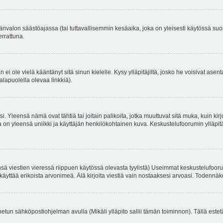
änvalon säästöajassa (tai tuttavallisemmin kesäaika, joka on yleisesti käytössä su
errattuna.
an ei ole vielä kääntänyt sitä sinun kielelle. Kysy ylläpitäjiltä, josko he voisivat a
alapuolella olevaa linkkiä).
. Yleensä nämä ovat tähtiä tai joitain palikoita, jotka muuttuvat sitä muka, kuin kir
n yleensä uniikki ja käyttäjän henkilökohtainen kuva. Keskustelufoorumin ylläpitäjä
sä viestien vieressä riippuen käytössä olevasta tyylistä) Useimmat keskustelufooru
oivat käyttää erikoista arvonimeä. Älä kirjoita viestiä vain nostaaksesi arvoasi. Tod
netun sähköpostiohjelman avulla (Mikäli ylläpito sallii tämän toiminnon). Tällä estet