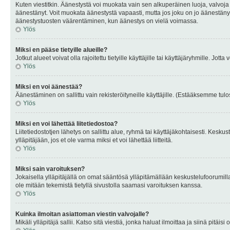
Kuten viestitkin. Äänestystä voi muokata vain sen alkuperäinen luoja, valvoja
äänestänyt. Voit muokata äänestystä vapaasti, mutta jos joku on jo äänestänyt
äänestystuosten väärentäminen, kun äänestys on vielä voimassa.
Ylös
Miksi en pääse tietyille alueille?
Jotkut alueet voivat olla rajoitettu tietyille käyttäjille tai käyttäjäryhmille. Jotta
Ylös
Miksi en voi äänestää?
Äänestäminen on sallittu vain rekisteröityneille käyttäjille. (Estääksemme tulos
Ylös
Miksi en voi lähettää liitetiedostoa?
Liitetiedostotjen lähetys on sallittu alue, ryhmä tai käyttäjäkohtaisesti. Keskus
ylläpitäjään, jos et ole varma miksi et voi lähettää liitteitä.
Ylös
Miksi sain varoituksen?
Jokaisella ylläpitäjällä on omat sääntösä ylläpitämällään keskustelufoorumilla
ole mitään tekemistä tietyllä sivustolla saamasi varoituksen kanssa.
Ylös
Kuinka ilmoitan asiattoman viestin valvojalle?
Mikäli ylläpitäjä sallii. Katso sitä viestiä, jonka haluat ilmoittaa ja siinä pitä