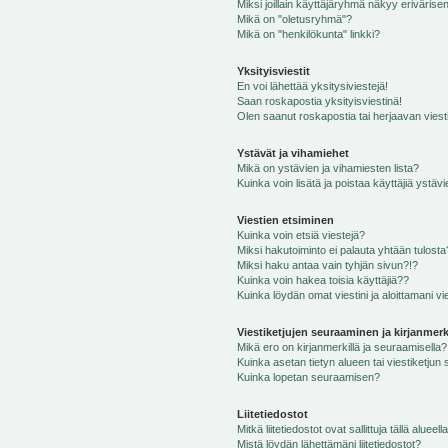
Miksi joillain käyttäjäryhmä näkyy erivärise
Mikä on "oletusryhmä"?
Mikä on "henkilökunta" linkki?
Yksityisviestit
En voi lähettää yksitysiviestejä!
Saan roskapostia yksityisviestinä!
Olen saanut roskapostia tai herjaavan viesti
Ystävät ja vihamiehet
Mikä on ystävien ja vihamiesten lista?
Kuinka voin lisätä ja poistaa käyttäjiä ystävi
Viestien etsiminen
Kuinka voin etsiä viestejä?
Miksi hakutoiminto ei palauta yhtään tulosta
Miksi haku antaa vain tyhjän sivun?!?
Kuinka voin hakea toisia käyttäjiä??
Kuinka löydän omat viestini ja aloittamani vie
Viestiketjujen seuraaminen ja kirjanmerk
Mikä ero on kirjanmerkillä ja seuraamisella?
Kuinka asetan tietyn alueen tai viestiketjun
Kuinka lopetan seuraamisen?
Liitetiedostot
Mitkä liitetiedostot ovat sallittuja tällä alueell
Mistä löydän lähettämäni liitetiedostot?