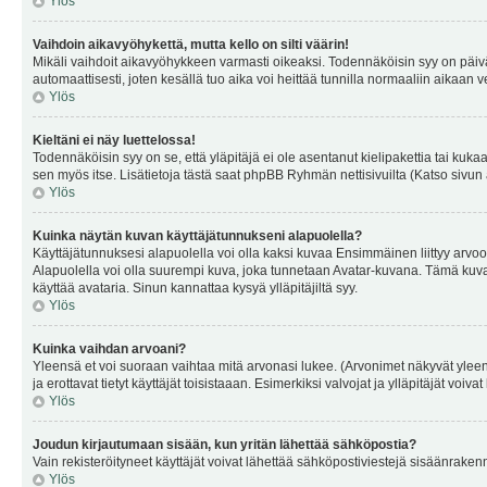
Ylös
Vaihdoin aikavyöhykettä, mutta kello on silti väärin!
Mikäli vaihdoit aikavyöhykkeen varmasti oikeaksi. Todennäköisin syy on päiv
automaattisesti, joten kesällä tuo aika voi heittää tunnilla normaaliin aikaan v
Ylös
Kieltäni ei näy luettelossa!
Todennäköisin syy on se, että yläpitäjä ei ole asentanut kielipakettia tai kuka
sen myös itse. Lisätietoja tästä saat phpBB Ryhmän nettisivuilta (Katso sivun 
Ylös
Kuinka näytän kuvan käyttäjätunnukseni alapuolella?
Käyttäjätunnuksesi alapuolella voi olla kaksi kuvaa Ensimmäinen liittyy arvoosi
Alapuolella voi olla suurempi kuva, joka tunnetaan Avatar-kuvana. Tämä kuva o
käyttää avataria. Sinun kannattaa kysyä ylläpitäjiltä syy.
Ylös
Kuinka vaihdan arvoani?
Yleensä et voi suoraan vaihtaa mitä arvonasi lukee. (Arvonimet näkyvät yleen
ja erottavat tietyt käyttäjät toisistaaan. Esimerkiksi valvojat ja ylläpitäjät v
Ylös
Joudun kirjautumaan sisään, kun yritän lähettää sähköpostia?
Vain rekisteröityneet käyttäjät voivat lähettää sähköpostiviestejä sisäänraken
Ylös