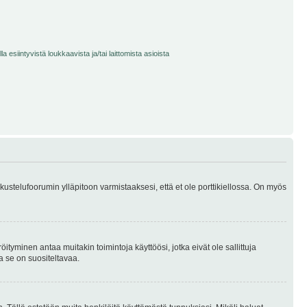
 esiintyvistä loukkaavista ja/tai laittomista asioista
skustelufoorumin ylläpitoon varmistaaksesi, että et ole porttikiellossa. On myös
öityminen antaa muitakin toimintoja käyttöösi, jotka eivät ole sallittuja
ja se on suositeltavaa.