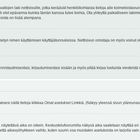
tojen laki nettisivuille, jotka keräävät henkilökohtaisia tietoja alle kolmetoistavuo
li olet epävarma kuinka tämän kanssa tulee toimia, Ota yhteyttä paikalliseen lakim
 joista on lisää alempana.
nyt tietyn nimen käyttämisen käyttäjätunnuksissa. Nettisivun omistaja on myös voinut
istautmisestasi, kirjautumisestasi sisään ja myös pitää kirjaa luetuista viesteistä mi
aksesi näitä tietoja klikkaa
Omat asetukset
Linkkiä. (Näkyy yleensä sivun yläreunass
 näytettävä aika on oikein. Keskustelufoorumilla näkyvä aika saatetaan näyttää eri
aikavyöhykkeen vaihto, kuten suurin osa muistakin asetuksista on tarjolla vain rekist