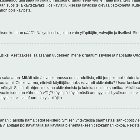
kustelufoorumi pitää käyttäjätunnuksesi kirjautuneena vain ennalta määritellyn ajan
an suositella käytettäväksi, jos käytät julkisessa käytössä olevaa tietokonetta. Kuten
innon pois käytöstä.
etuksen kohtaan
päällä
. Näkymisesi rajoittuu vain ylläpitäjiin, valvojiin ja itsellesi. S
uusiksi. Asettaaksesi salasanan uudelleen, mene kirjautumissivulle ja napsauta
Uno
n ja salasanan. Mikäli nämä ovat kunnossa on mahdollista, että jompikumpi kahdesta
auttanut. Oletko varma, etteivät käyttäjätunnuksesi vaadi aktivointia? Useat keskustel
röidyit. Siellä oli ohjeet mukana aktivoinnista ja kuinka se tulee suorittaa. Mikäli s
n vaatimiseen on vähentää
villejä
käyttäjiä käyttämästä anonyymisti hyväkseen keskus
teyttä keskustelufoorumin ylläpitäjiin.
an (Tarkista nämä tiedot rekisteröitymisen yhteydessä saamastasi sähköpostiviestist
tä ylläpitäjät poistavat tällaisia käyttäjiä pienentääkseen tietokannan kokoa. Rekist