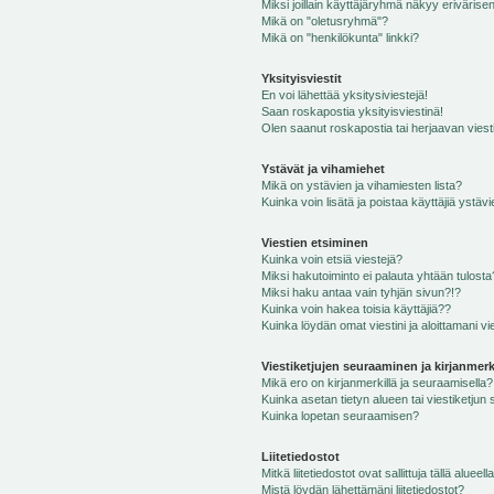
Miksi joillain käyttäjäryhmä näkyy erivärise
Mikä on "oletusryhmä"?
Mikä on "henkilökunta" linkki?
Yksityisviestit
En voi lähettää yksitysiviestejä!
Saan roskapostia yksityisviestinä!
Olen saanut roskapostia tai herjaavan viesti
Ystävät ja vihamiehet
Mikä on ystävien ja vihamiesten lista?
Kuinka voin lisätä ja poistaa käyttäjiä ystävi
Viestien etsiminen
Kuinka voin etsiä viestejä?
Miksi hakutoiminto ei palauta yhtään tulosta
Miksi haku antaa vain tyhjän sivun?!?
Kuinka voin hakea toisia käyttäjiä??
Kuinka löydän omat viestini ja aloittamani vie
Viestiketjujen seuraaminen ja kirjanmerk
Mikä ero on kirjanmerkillä ja seuraamisella?
Kuinka asetan tietyn alueen tai viestiketjun
Kuinka lopetan seuraamisen?
Liitetiedostot
Mitkä liitetiedostot ovat sallittuja tällä alueell
Mistä löydän lähettämäni liitetiedostot?