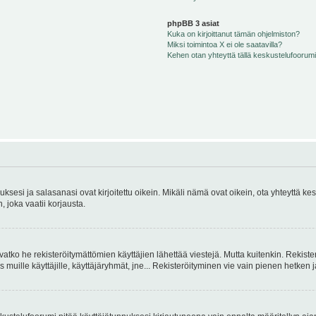
phpBB 3 asiat
Kuka on kirjoittanut tämän ohjelmiston?
Miksi toimintoa X ei ole saatavilla?
Kehen otan yhteyttä tällä keskustelufoorumilla
sesi ja salasanasi ovat kirjoitettu oikein. Mikäli nämä ovat oikein, ota yhteyttä ke
, joka vaatii korjausta.
ivatko he rekisteröitymättömien käyttäjien lähettää viestejä. Mutta kuitenkin. Rekister
s muille käyttäjille, käyttäjäryhmät, jne... Rekisteröityminen vie vain pienen hetken 