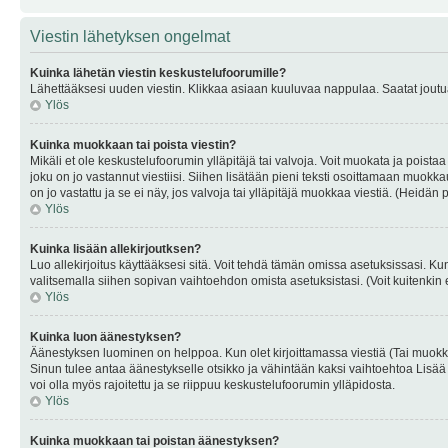
Viestin lähetyksen ongelmat
Kuinka lähetän viestin keskustelufoorumille?
Lähettääksesi uuden viestin. Klikkaa asiaan kuuluvaa nappulaa. Saatat joutua k
Ylös
Kuinka muokkaan tai poista viestin?
Mikäli et ole keskustelufoorumin ylläpitäjä tai valvoja. Voit muokata ja poista
joku on jo vastannut viestiisi. Siihen lisätään pieni teksti osoittamaan mu
on jo vastattu ja se ei näy, jos valvoja tai ylläpitäjä muokkaa viestiä. (Heidän 
Ylös
Kuinka lisään allekirjoutksen?
Luo allekirjoitus käyttääksesi sitä. Voit tehdä tämän omissa asetuksissasi. Kun 
valitsemalla siihen sopivan vaihtoehdon omista asetuksistasi. (Voit kuitenkin es
Ylös
Kuinka luon äänestyksen?
Äänestyksen luominen on helppoa. Kun olet kirjoittamassa viestiä (Tai muokk
Sinun tulee antaa äänestykselle otsikko ja vähintään kaksi vaihtoehtoa Lisää k
voi olla myös rajoitettu ja se riippuu keskustelufoorumin ylläpidosta.
Ylös
Kuinka muokkaan tai poistan äänestyksen?