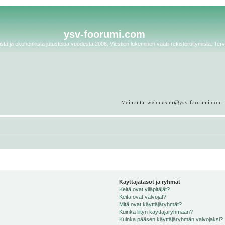
ysv-foorumi.com
tä ja ekohenkistä jutustelua vuodesta 2006. Viestien lukeminen vaatii rekisteröitymistä. Terv
Käyttäjätasot ja ryhmät
Keitä ovat ylläpitäjät?
Keitä ovat valvojat?
Mitä ovat käyttäjäryhmät?
Kuinka liityn käyttäjäryhmään?
Kuinka pääsen käyttäjäryhmän valvojaksi?