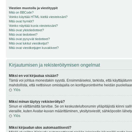
Viestien muotoilu ja viestityypit
Mitä on BBCode?
Voinko käyttää HTML-kieltä viesteissäni?
Mitä ovat hymiöt?
Voinko näyttää kuvia viesteissäni?
Mitä ovat yleistiedotteet?
Mitä ovat tiedotteet?
Mitä ovat pysyvät tiedotteet?
Mitä ovat lukitut viestiketjut?
Mitä ovat viestiketjujen kuvakkeet?
Kirjautumisen ja rekisteröitymisen ongelmat
Miksi en voi kirjautua sisään?
Tämä voi johtua monestakin syystä. Ensimmäiseksi, tarkista, että käyttäjätunnuk
mahdollista, että nettisivun omistajalla on konfigurointivirhe heidän puolellaan
Ylös
Miksi minun täytyy rekisteröityä?
Sinun ei välttämättä tarvitse. Se on keskustelufoorumin ylläpitäjistä kiinni sall
vieraille, kuten Avatar-kuvan määrittäminen, yksityisviestit, sähköpostin lähety
Ylös
Miksi kirjaudun ulos automaattisesti?