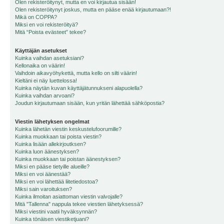
Olen rekisteröitynyt, mutta en voi kirjautua sisään!
Olen rekisteröitynyt joskus, mutta en pääse enää kirjautumaan?!
Mikä on COPPA?
Miksi en voi rekisteröityä?
Mitä “Poista evästeet” tekee?
Käyttäjän asetukset
Kuinka vaihdan asetuksiani?
Kellonaika on väärin!
Vaihdoin aikavyöhykettä, mutta kello on silti väärin!
Kieltäni ei näy luettelossa!
Kuinka näytän kuvan käyttäjätunnukseni alapuolella?
Kuinka vaihdan arvoani?
Joudun kirjautumaan sisään, kun yritän lähettää sähköpostia?
Viestin lähetyksen ongelmat
Kuinka lähetän viestin keskustelufoorumille?
Kuinka muokkaan tai poista viestin?
Kuinka lisään allekirjoutksen?
Kuinka luon äänestyksen?
Kuinka muokkaan tai poistan äänestyksen?
Miksi en pääse tietyille alueille?
Miksi en voi äänestää?
Miksi en voi lähettää liitetiedostoa?
Miksi sain varoituksen?
Kuinka ilmoitan asiattoman viestin valvojalle?
Mitä "Tallenna" nappula tekee viestien lähetyksessä?
Miksi viestini vaatii hyväksynnän?
Kuinka tönäisen viestiketjuani?