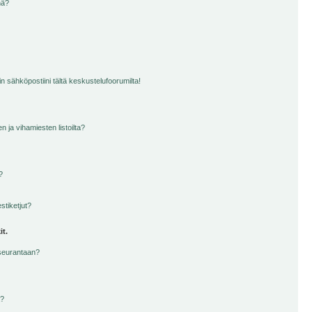
nä?
n sähköpostiini tältä keskustelufoorumilta!
en ja vihamiesten listoilta?
?
stiketjut?
it.
 seurantaan?
a?