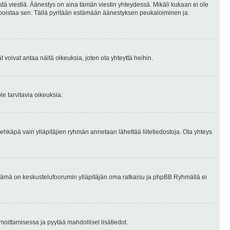
stä viestiä. Äänestys on aina tämän viestin yhteydessä. Mikäli kukaan ei ole
tai poistaa sen. Tällä pyritään estämään äänestyksen peukaloiminen ja
täjät voivat antaa näitä oikeuksia, joten ota yhteyttä heihin.
le tarvitavia oikeuksia.
tai ehkäpä vain ylläpitäjien ryhmän annetaan lähettää liitetiedostoja. Ota yhteys
en. Tämä on keskustelufoorumin ylläpitäjän oma ratkaisu ja phpBB Ryhmällä ei
ilmoittamisessa ja pyytää mahdolliset lisätiedot.