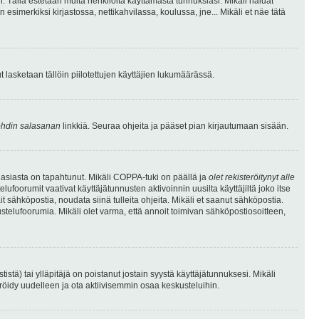
. Tällä estetään muita henkilöitä käyttämästä tunnuksiasi. Mikäli haluat
 esimerkiksi kirjastossa, nettikahvilassa, koulussa, jne... Mikäli et näe tätä
inut lasketaan tällöin piilotettujen käyttäjien lukumäärässä.
hdin salasanan
linkkiä. Seuraa ohjeita ja pääset pian kirjautumaan sisään.
 asiasta on tapahtunut. Mikäli COPPA-tuki on päällä ja
olet rekisteröitynyt alle
ufoorumit vaativat käyttäjätunnusten aktivoinnin uusilta käyttäjiltä joko itse
ait sähköpostia, noudata siinä tulleita ohjeita. Mikäli et saanut sähköpostia.
telufoorumia. Mikäli olet varma, että annoit toimivan sähköpostiosoitteen,
ä) tai ylläpitäjä on poistanut jostain syystä käyttäjätunnuksesi. Mikäli
eröidy uudelleen ja ota aktiivisemmin osaa keskusteluihin.