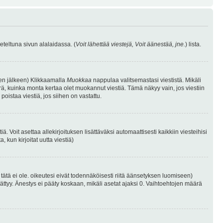
eteltuna sivun alalaidassa. (
Voit lähettää viestejä, Voit äänestää, jne.
) lista.
isen jälkeen) Klikkaamalla
Muokkaa
nappulaa valitsemastasi viestistä. Mikäli
, kuinka monta kertaa olet muokannut viestiä. Tämä näkyy vain, jos viestiin
poistaa viestiä, jos siihen on vastattu.
iä. Voit asettaa allekirjoituksen lisättäväksi automaattisesti kaikkiin viesteihisi
 kun kirjoitat uutta viestiä)
i tätä ei ole. oikeutesi eivät todennäköisesti riitä äänsetyksen luomiseen)
ättyy. Änestys ei pääty koskaan, mikäli asetat ajaksi 0. Vaihtoehtojen määrä