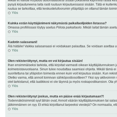
Mikäli et valitse
Kirjaudu automaattisesti sisään jokaisella käynnillä
rastia kes
pysyä kirjautuneena laita rasti ruutuun kirjautuessassi sisään. Tätä ei kuitenka
ruutua se tarkoittaa, että keskustelufoorumin ylläpitäjä on ottanut tämän toim
Ylös
Kuinka estän käyttäjänimeni näkymästä paikallaolijoiden listassa?
Omassa profiilissasi löytyy asetus
Piilota paikallaolo
. Mikäli laitat tämän as
Ylös
Kadotin salasanani!
Älä hätäile! Vaikka salasanaasi ei voidakaan palauttaa. Se voidaan asettaa 
Ylös
Olen rekisteröitynyt, mutta en voi kirjautua sisään!
Ihan ensimmäiseksi tarkista, että kirjoitat varmasti oikean käyttäjätunnukse
kolmetoistavuotiaana
. Sinun tulee noudattaa saamiasi ohjeita. Mikäli tämä ei 
suoritettuna tai ylläpidon toimesta ennen kuin voit kirjautua sisään. Kun rekiste
Oletko varma, että annoit toimivan sähköpostiosoitteen? Yksi syy aktivoinni
olet tarkistanut, että laatikkosi ei ole täynnä ja myös roskapostikansion. Ota yh
Ylös
Olen rekisteröitynyt joskus, mutta en pääse enää kirjautumaan?!
Todennäköisimmät syyt tähän ovat; Annoit väärän käyttäjätunnuksen tai salasan
jälkimmäinen on syy. Et ehkä kirjoittanut tarpeeksi viestejä? On normaalia, et
Ylös