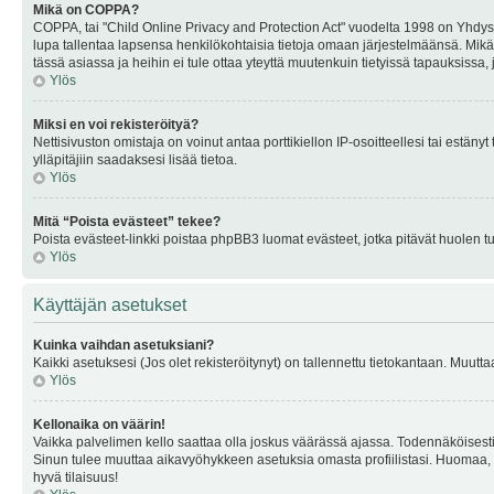
Mikä on COPPA?
COPPA, tai "Child Online Privacy and Protection Act" vuodelta 1998 on Yhdysval
lupa tallentaa lapsensa henkilökohtaisia tietoja omaan järjestelmäänsä. Mikä
tässä asiassa ja heihin ei tule ottaa yteyttä muutenkuin tietyissä tapauksissa,
Ylös
Miksi en voi rekisteröityä?
Nettisivuston omistaja on voinut antaa porttikiellon IP-osoitteellesi tai estä
ylläpitäjiin saadaksesi lisää tietoa.
Ylös
Mitä “Poista evästeet” tekee?
Poista evästeet-linkki poistaa phpBB3 luomat evästeet, jotka pitävät huolen tunn
Ylös
Käyttäjän asetukset
Kuinka vaihdan asetuksiani?
Kaikki asetuksesi (Jos olet rekisteröitynyt) on tallennettu tietokantaan. Muutta
Ylös
Kellonaika on väärin!
Vaikka palvelimen kello saattaa olla joskus väärässä ajassa. Todennäköisesti
Sinun tulee muuttaa aikavyöhykkeen asetuksia omasta profiilistasi. Huomaa, että 
hyvä tilaisuus!