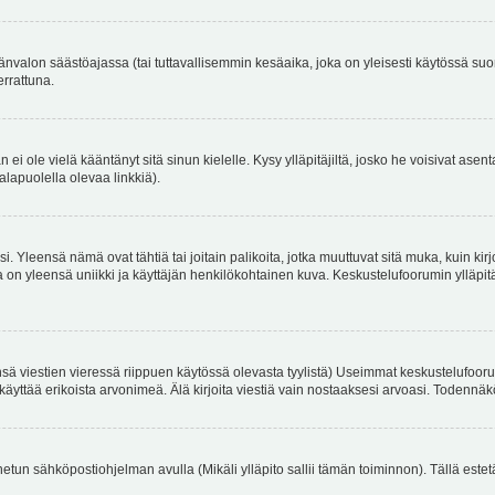
änvalon säästöajassa (tai tuttavallisemmin kesäaika, joka on yleisesti käytössä su
errattuna.
an ei ole vielä kääntänyt sitä sinun kielelle. Kysy ylläpitäjiltä, josko he voisivat a
alapuolella olevaa linkkiä).
. Yleensä nämä ovat tähtiä tai joitain palikoita, jotka muuttuvat sitä muka, kuin kir
n yleensä uniikki ja käyttäjän henkilökohtainen kuva. Keskustelufoorumin ylläpitäjä
sä viestien vieressä riippuen käytössä olevasta tyylistä) Useimmat keskustelufooru
oivat käyttää erikoista arvonimeä. Älä kirjoita viestiä vain nostaaksesi arvoasi. Tod
netun sähköpostiohjelman avulla (Mikäli ylläpito sallii tämän toiminnon). Tällä estet