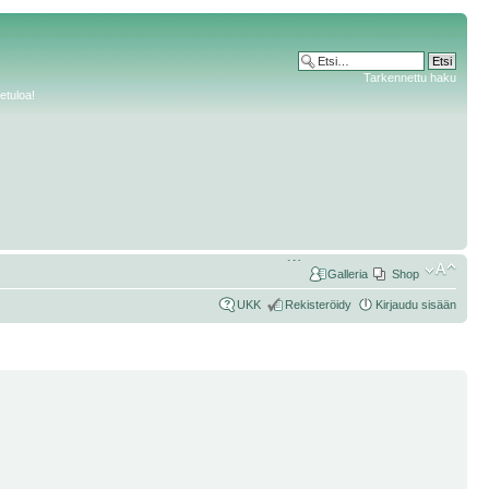
Tarkennettu haku
etuloa!
Galleria
Shop
UKK
Rekisteröidy
Kirjaudu sisään