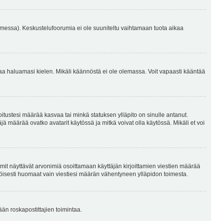
omessa). Keskustelufoorumia ei ole suuniteltu vaihtamaan tuota aikaa
sentaa haluamasi kielen. Mikäli käännöstä ei ole olemassa. Voit vapaasti kääntää
joitustesi määrää kasvaa tai minkä statuksen ylläpito on sinulle antanut.
 määrää ovatko avatarit käytössä ja mitkä voivat olla käytössä. Mikäli et voi
mit näyttävät arvonimiä osoittamaan käyttäjän kirjoittamien viestien määrää
ennäköisesti huomaat vain viestiesi määrän vähentyneen ylläpidon toimesta.
ään roskapostittajien toimintaa.