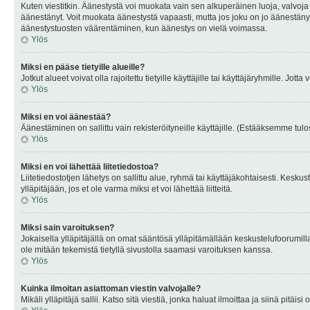
Kuten viestitkin. Äänestystä voi muokata vain sen alkuperäinen luoja, valvoja
äänestänyt. Voit muokata äänestystä vapaasti, mutta jos joku on jo äänestänyt
äänestystuosten väärentäminen, kun äänestys on vielä voimassa.
Ylös
Miksi en pääse tietyille alueille?
Jotkut alueet voivat olla rajoitettu tietyille käyttäjille tai käyttäjäryhmille. Jotta
Ylös
Miksi en voi äänestää?
Äänestäminen on sallittu vain rekisteröityneille käyttäjille. (Estääksemme tulos
Ylös
Miksi en voi lähettää liitetiedostoa?
Liitetiedostotjen lähetys on sallittu alue, ryhmä tai käyttäjäkohtaisesti. Keskus
ylläpitäjään, jos et ole varma miksi et voi lähettää liitteitä.
Ylös
Miksi sain varoituksen?
Jokaisella ylläpitäjällä on omat sääntösä ylläpitämällään keskustelufoorumilla
ole mitään tekemistä tietyllä sivustolla saamasi varoituksen kanssa.
Ylös
Kuinka ilmoitan asiattoman viestin valvojalle?
Mikäli ylläpitäjä sallii. Katso sitä viestiä, jonka haluat ilmoittaa ja siinä pitä