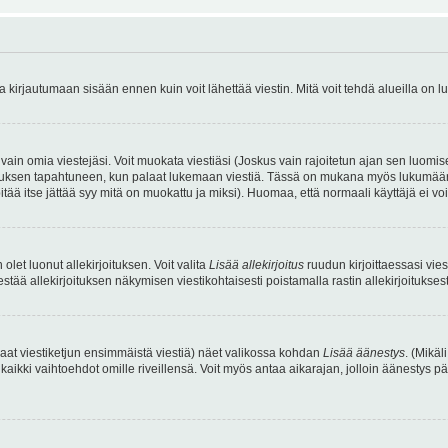
irjautumaan sisään ennen kuin voit lähettää viestin. Mitä voit tehdä alueilla on lu
a vain omia viestejäsi. Voit muokata viestiäsi (Joskus vain rajoitetun ajan sen luom
okkauksen tapahtuneen, kun palaat lukemaan viestiä. Tässä on mukana myös lukumäärä
pitää itse jättää syy mitä on muokattu ja miksi). Huomaa, että normaali käyttäjä ei voi 
olet luonut allekirjoituksen. Voit valita
Lisää allekirjoitus
ruudun kirjoittaessasi viest
tää allekirjoituksen näkymisen viestikohtaisesti poistamalla rastin allekirjoituksesta,
aat viestiketjun ensimmäistä viestiä) näet valikossa kohdan
Lisää äänestys
. (Mikäl
aikki vaihtoehdot omille riveillensä. Voit myös antaa aikarajan, jolloin äänestys pä