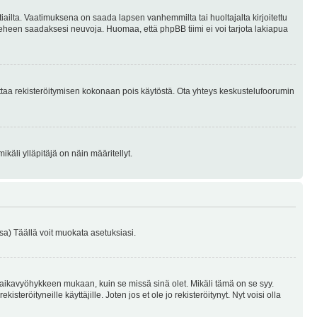
tiailta. Vaatimuksena on saada lapsen vanhemmilta tai huoltajalta kirjoitettu
ieheen saadaksesi neuvoja. Huomaa, että phpBB tiimi ei voi tarjota lakiapua
 ottaa rekisteröitymisen kokonaan pois käytöstä. Ota yhteys keskustelufoorumin
käli ylläpitäjä on näin määritellyt.
a) Täällä voit muokata asetuksiasi.
 aikavyöhykkeen mukaan, kuin se missä sinä olet. Mikäli tämä on se syy.
eröityneille käyttäjille. Joten jos et ole jo rekisteröitynyt. Nyt voisi olla