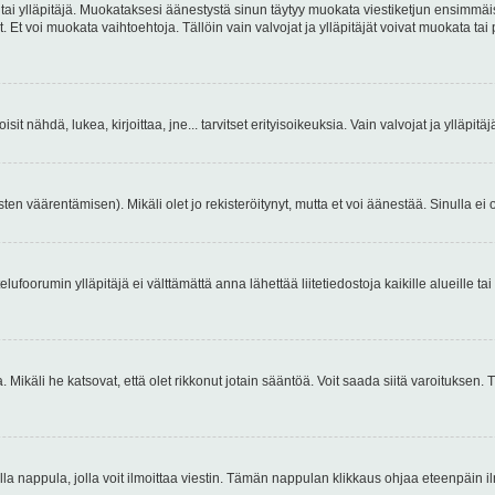
 tai ylläpitäjä. Muokataksesi äänestystä sinun täytyy muokata viestiketjun ensimmäi
. Et voi muokata vaihtoehtoja. Tällöin vain valvojat ja ylläpitäjät voivat muokata 
 voisit nähdä, lukea, kirjoittaa, jne... tarvitset erityisoikeuksia. Vain valvojat ja ylläpi
ten väärentämisen). Mikäli olet jo rekisteröitynyt, mutta et voi äänestää. Sinulla ei o
telufoorumin ylläpitäjä ei välttämättä anna lähettää liitetiedostoja kaikille alueille 
. Mikäli he katsovat, että olet rikkonut jotain sääntöä. Voit saada siitä varoituks
isi olla nappula, jolla voit ilmoittaa viestin. Tämän nappulan klikkaus ohjaa eteenpäin 