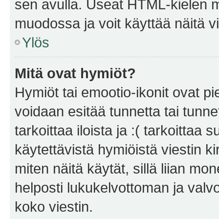
sen avulla. Useat HTML-kielen m
muodossa ja voit käyttää näitä vi
Ylös
Mitä ovat hymiöt?
Hymiöt tai emootio-ikonit ovat pie
voidaan esitää tunnetta tai tunnet
tarkoittaa iloista ja :( tarkoittaa 
käytettävistä hymiöistä viestin k
miten näitä käytät, sillä liian m
helposti lukukelvottoman ja valvo
koko viestin.