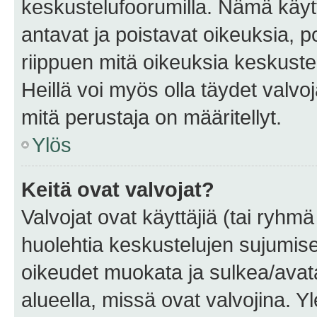
keskustelufoorumilla. Nämä käytt
antavat ja poistavat oikeuksia, por
riippuen mitä oikeuksia keskuste
Heillä voi myös olla täydet valvoj
mitä perustaja on määritellyt.
Ylös
Keitä ovat valvojat?
Valvojat ovat käyttäjiä (tai ryhmä
huolehtia keskustelujen sujumise
oikeudet muokata ja sulkea/avata, 
alueella, missä ovat valvojina. Y