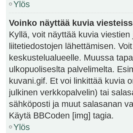
Ylös
Voinko näyttää kuvia viesteis
Kyllä, voit näyttää kuvia viestien 
liitetiedostojen lähettämisen. Vo
keskustelualueelle. Muussa tapa
ulkopuoliseslta palvelimelta. Es
kuvani.gif. Et voi linkittää kuvia 
julkinen verkkopalvelin) tai sala
sähköposti ja muut salasanan vaa
Käytä BBCoden [img] tagia.
Ylös