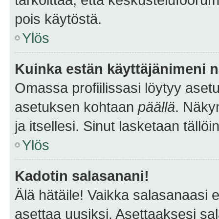
pois käytöstä.
Ylös
Kuinka estän käyttäjänimeni n
Omassa profiilissasi löytyy aset
asetuksen kohtaan
päällä
. Näkym
ja itsellesi. Sinut lasketaan tällö
Ylös
Kadotin salasanani!
Älä hätäile! Vaikka salasanaasi 
asettaa uusiksi. Asettaaksesi s