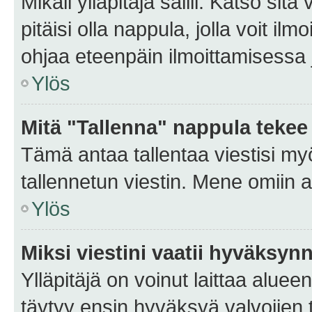
Mikäli ylläpitäjä sallii. Katso sitä
pitäisi olla nappula, jolla voit i
ohjaa eteenpäin ilmoittamisessa j
Ylös
Mitä "Tallenna" nappula tekee
Tämä antaa tallentaa viestisi m
tallennetun viestin. Mene omiin a
Ylös
Miksi viestini vaatii hyväksyn
Ylläpitäjä on voinut laittaa alueen
täytyy ensin hyväksyä valvojien 