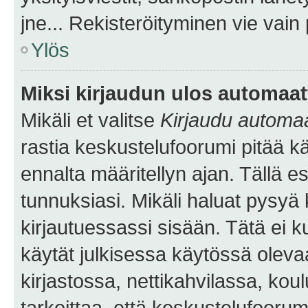
jne... Rekisteröityminen vie vain
Ylös
Miksi kirjaudun ulos automaat
Mikäli et valitse
Kirjaudu automaat
rastia keskustelufoorumi pitää k
ennalta määritellyn ajan. Tällä e
tunnuksiasi. Mikäli haluat pysyä 
kirjautuessassi sisään. Tätä ei k
käytät julkisessa käytössä oleva
kirjastossa, nettikahvilassa, koul
tarkoittaa, että keskustelufoorum