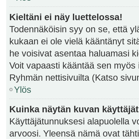
Kieltäni ei näy luettelossa!
Todennäköisin syy on se, että yläp
kukaan ei ole vielä kääntänyt sitä 
he voisivat asentaa haluamasi ki
Voit vapaasti kääntää sen myös i
Ryhmän nettisivuilta (Katso sivun
Ylös
Kuinka näytän kuvan käyttäjä
Käyttäjätunnuksesi alapuolella vo
arvoosi. Yleensä nämä ovat tähtiä 