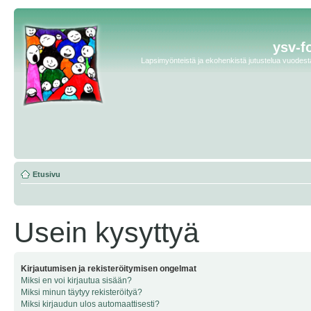
ysv-f
Lapsimyönteistä ja ekohenkistä jutustelua vuodesta 
Etusivu
Usein kysyttyä
Kirjautumisen ja rekisteröitymisen ongelmat
Miksi en voi kirjautua sisään?
Miksi minun täytyy rekisteröityä?
Miksi kirjaudun ulos automaattisesti?