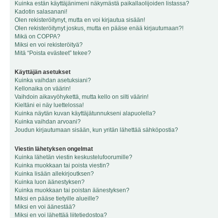
Kuinka estän käyttäjänimeni näkymästä paikallaolijoiden listassa?
Kadotin salasanani!
Olen rekisteröitynyt, mutta en voi kirjautua sisään!
Olen rekisteröitynyt joskus, mutta en pääse enää kirjautumaan?!
Mikä on COPPA?
Miksi en voi rekisteröityä?
Mitä “Poista evästeet” tekee?
Käyttäjän asetukset
Kuinka vaihdan asetuksiani?
Kellonaika on väärin!
Vaihdoin aikavyöhykettä, mutta kello on silti väärin!
Kieltäni ei näy luettelossa!
Kuinka näytän kuvan käyttäjätunnukseni alapuolella?
Kuinka vaihdan arvoani?
Joudun kirjautumaan sisään, kun yritän lähettää sähköpostia?
Viestin lähetyksen ongelmat
Kuinka lähetän viestin keskustelufoorumille?
Kuinka muokkaan tai poista viestin?
Kuinka lisään allekirjoutksen?
Kuinka luon äänestyksen?
Kuinka muokkaan tai poistan äänestyksen?
Miksi en pääse tietyille alueille?
Miksi en voi äänestää?
Miksi en voi lähettää liitetiedostoa?