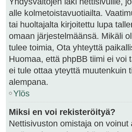
Yhdysvaltojen laki nettisivuille, 
alle kolmetoistavuotiailta. Vaa
tai huoltajalta kirjoitettu lupa ta
omaan järjestelmäänsä. Mikäli 
tulee toimia, Ota yhteyttä paika
Huomaa, että phpBB tiimi ei voi t
ei tule ottaa yteyttä muutenkuin t
alempana.
Ylös
Miksi en voi rekisteröityä?
Nettisivuston omistaja on voinut a