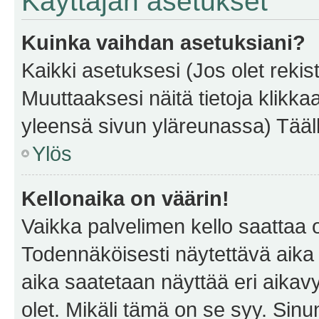
Käyttäjän asetukset
Kuinka vaihdan asetuksiani?
Kaikki asetuksesi (Jos olet rekist
Muuttaaksesi näitä tietoja klikka
yleensä sivun yläreunassa) Tääll
Ylös
Kellonaika on väärin!
Vaikka palvelimen kello saattaa 
Todennäköisesti näytettävä aika
aika saatetaan näyttää eri aika
olet. Mikäli tämä on se syy. Si