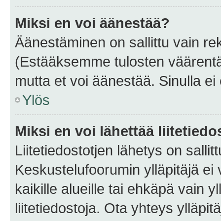
Miksi en voi äänestää?
Äänestäminen on sallittu vain rekis
(Estääksemme tulosten väärentämi
mutta et voi äänestää. Sinulla ei 
Ylös
Miksi en voi lähettää liitetied
Liitetiedostotjen lähetys on sallit
Keskustelufoorumin ylläpitäjä ei v
kaikille alueille tai ehkäpä vain 
liitetiedostoja. Ota yhteys ylläpit