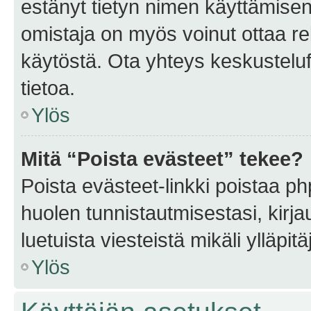
estänyt tietyn nimen käyttämisen
omistaja on myös voinut ottaa r
käytöstä. Ota yhteys keskusteluf
tietoa.
Ylös
Mitä “Poista evästeet” tekee?
Poista evästeet-linkki poistaa p
huolen tunnistautmisestasi, kirja
luetuista viesteistä mikäli ylläpitä
Ylös