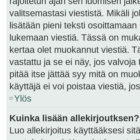
rajoitetun ajan sen luomisen jäl
valitsemastasi viestistä. Mikäli jo
lisätään pieni teksti osoittama
lukemaan viestiä. Tässä on mu
kertaa olet muokannut viestiä. Tä
vastattu ja se ei näy, jos valvoja
pitää itse jättää syy mitä on muo
käyttäjä ei voi poistaa viestiä, jo
Ylös
Kuinka lisään allekirjoutksen?
Luo allekirjoitus käyttääksesi si