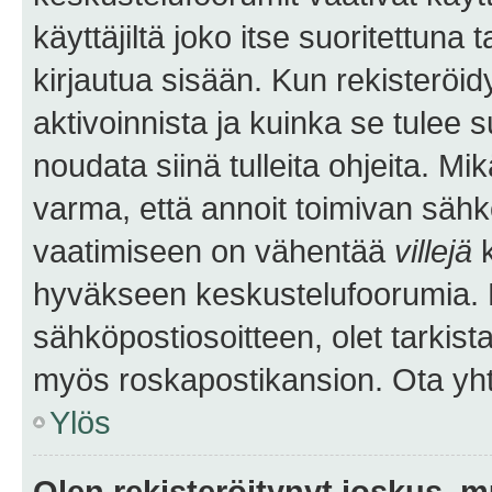
käyttäjiltä joko itse suoritettuna 
kirjautua sisään. Kun rekisteröidy
aktivoinnista ja kuinka se tulee s
noudata siinä tulleita ohjeita. Mi
varma, että annoit toimivan sähk
vaatimiseen on vähentää
villejä
k
hyväkseen keskustelufoorumia. Mi
sähköpostiosoitteen, olet tarkista
myös roskapostikansion. Ota yhte
Ylös
Olen rekisteröitynyt joskus, 