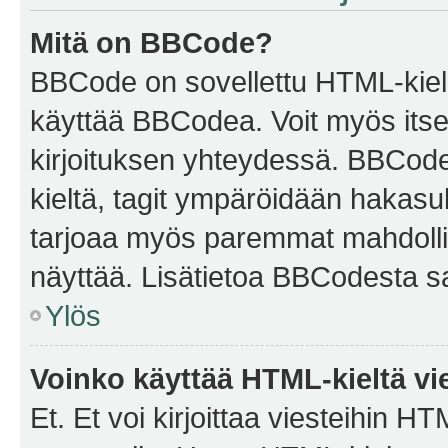
Mitä on BBCode?
BBCode on sovellettu HTML-kieles
käyttää BBCodea. Voit myös itse
kirjoituksen yhteydessä. BBCode 
kieltä, tagit ympäröidään hakasului
tarjoaa myös paremmat mahdollis
näyttää. Lisätietoa BBCodesta saat
Ylös
Voinko käyttää HTML-kieltä vi
Et. Et voi kirjoittaa viesteihin H