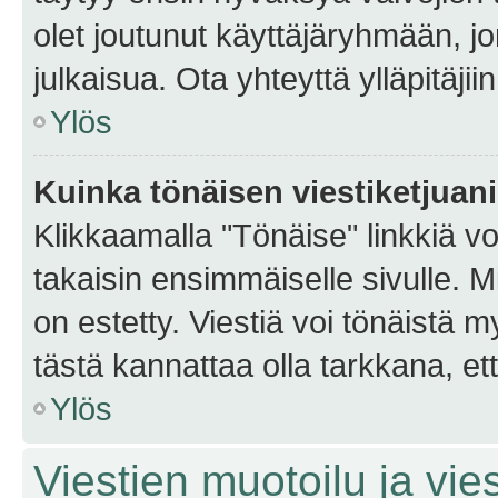
olet joutunut käyttäjäryhmään, jo
julkaisua. Ota yhteyttä ylläpitäjii
Ylös
Kuinka tönäisen viestiketjuan
Klikkaamalla "Tönäise" linkkiä voi
takaisin ensimmäiselle sivulle. M
on estetty. Viestiä voi tönäistä m
tästä kannattaa olla tarkkana, e
Ylös
Viestien muotoilu ja vies