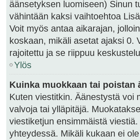
äänsetyksen luomiseen) Sinun tu
vähintään kaksi vaihtoehtoa Lisää
Voit myös antaa aikarajan, jolloi
koskaan, mikäli asetat ajaksi 0.
rajoitettu ja se riippuu keskustel
Ylös
Kuinka muokkaan tai poistan
Kuten viestitkin. Äänestystä voi
valvoja tai ylläpitäjä. Muokatak
viestiketjun ensimmäistä viestiä
yhteydessä. Mikäli kukaan ei ol