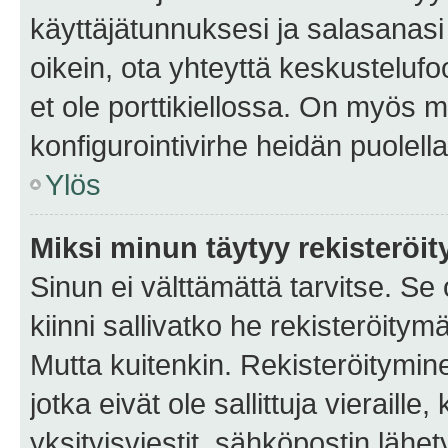
käyttäjätunnuksesi ja salasanasi 
oikein, ota yhteyttä keskustelufo
et ole porttikiellossa. On myös ma
konfigurointivirhe heidän puolella
Ylös
Miksi minun täytyy rekisteröit
Sinun ei välttämättä tarvitse. Se
kiinni sallivatko he rekisteröitym
Mutta kuitenkin. Rekisteröitymine
jotka eivät ole sallittuja vierail
yksityisviestit, sähköpostin lähet