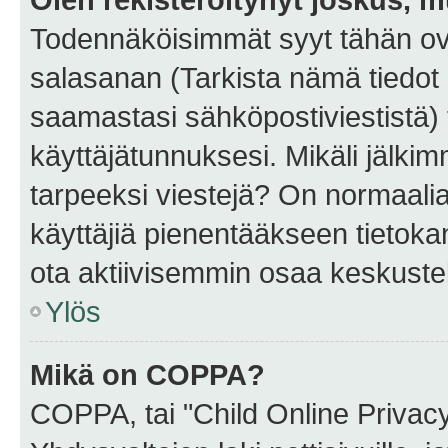
Todennäköisimmät syyt tähän ova
salasanan (Tarkista nämä tiedot
saamastasi sähköpostiviestistä) t
käyttäjätunnuksesi. Mikäli jälkim
tarpeeksi viestejä? On normaalia, 
käyttäjiä pienentääkseen tietoka
ota aktiivisemmin osaa keskustel
Ylös
Mikä on COPPA?
COPPA, tai "Child Online Privac