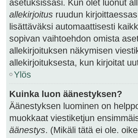
asetuksissasi. Kun olet luonut all
allekirjoitus
ruudun kirjoittaessasi
lisättäväksi automaattisesti kaikki
sopivan vaihtoehdon omista asetu
allekirjoituksen näkymisen viesti
allekirjoituksesta, kun kirjoitat uu
Ylös
Kuinka luon äänestyksen?
Äänestyksen luominen on helppoa.
muokkaat viestiketjun ensimmäis
äänestys
. (Mikäli tätä ei ole. oik