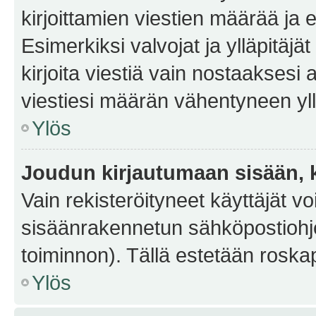
kirjoittamien viestien määrää ja er
Esimerkiksi valvojat ja ylläpitäjä
kirjoita viestiä vain nostaakses
viestiesi määrän vähentyneen yl
Ylös
Joudun kirjautumaan sisään, k
Vain rekisteröityneet käyttäjät v
sisäänrakennetun sähköpostiohjel
toiminnon). Tällä estetään roskap
Ylös