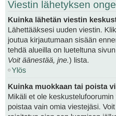
Viestin lähetyksen ong
Kuinka lähetän viestin keskus
Lähettääksesi uuden viestin. Kl
joutua kirjautumaan sisään ennen 
tehdä alueilla on lueteltuna sivun
Voit äänestää, jne.
) lista.
Ylös
Kuinka muokkaan tai poista vi
Mikäli et ole keskustelufoorumin y
poistaa vain omia viestejäsi. Voi