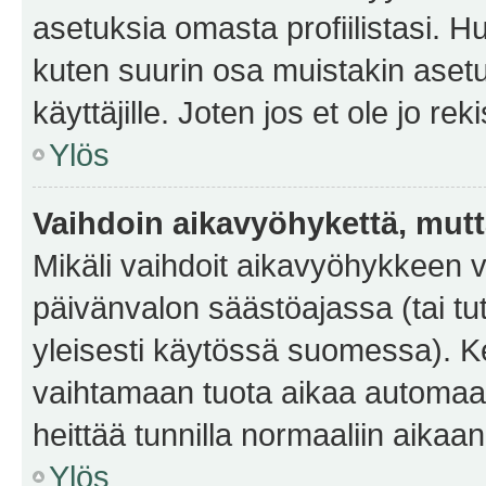
asetuksia omasta profiilistasi. 
kuten suurin osa muistakin asetuks
käyttäjille. Joten jos et ole jo rek
Ylös
Vaihdoin aikavyöhykettä, mutta 
Mikäli vaihdoit aikavyöhykkeen 
päivänvalon säästöajassa (tai tu
yleisesti käytössä suomessa). Ke
vaihtamaan tuota aikaa automaatti
heittää tunnilla normaaliin aikaan
Ylös