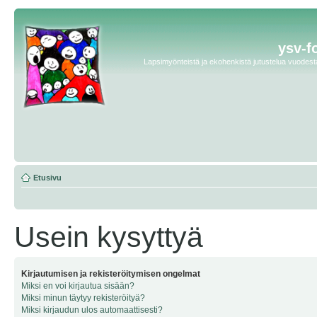
ysv-f
Lapsimyönteistä ja ekohenkistä jutustelua vuodesta 
Etusivu
Usein kysyttyä
Kirjautumisen ja rekisteröitymisen ongelmat
Miksi en voi kirjautua sisään?
Miksi minun täytyy rekisteröityä?
Miksi kirjaudun ulos automaattisesti?