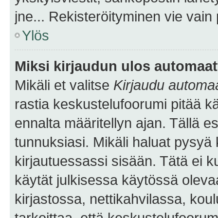
jne... Rekisteröityminen vie vain
Ylös
Miksi kirjaudun ulos automaat
Mikäli et valitse
Kirjaudu automaat
rastia keskustelufoorumi pitää k
ennalta määritellyn ajan. Tällä e
tunnuksiasi. Mikäli haluat pysyä 
kirjautuessassi sisään. Tätä ei k
käytät julkisessa käytössä oleva
kirjastossa, nettikahvilassa, koul
tarkoittaa, että keskustelufoorum