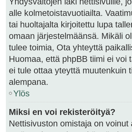
Yhdysvaltojen laki nettisivuille, 
alle kolmetoistavuotiailta. Vaa
tai huoltajalta kirjoitettu lupa ta
omaan järjestelmäänsä. Mikäli 
tulee toimia, Ota yhteyttä paika
Huomaa, että phpBB tiimi ei voi t
ei tule ottaa yteyttä muutenkuin t
alempana.
Ylös
Miksi en voi rekisteröityä?
Nettisivuston omistaja on voinut a