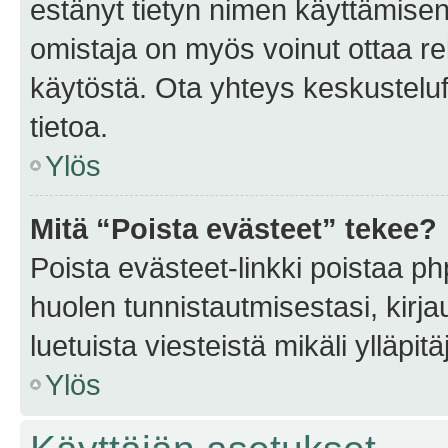
estänyt tietyn nimen käyttämisen
omistaja on myös voinut ottaa r
käytöstä. Ota yhteys keskusteluf
tietoa.
Ylös
Mitä “Poista evästeet” tekee?
Poista evästeet-linkki poistaa p
huolen tunnistautmisestasi, kirja
luetuista viesteistä mikäli ylläpitä
Ylös