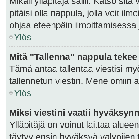
Mikäli ylläpitäjä sallii. Katso sitä
pitäisi olla nappula, jolla voit i
ohjaa eteenpäin ilmoittamisessa j
Ylös
Mitä "Tallenna" nappula tekee
Tämä antaa tallentaa viestisi m
tallennetun viestin. Mene omiin a
Ylös
Miksi viestini vaatii hyväksyn
Ylläpitäjä on voinut laittaa alueen
täytyy ensin hyväksyä valvojien 