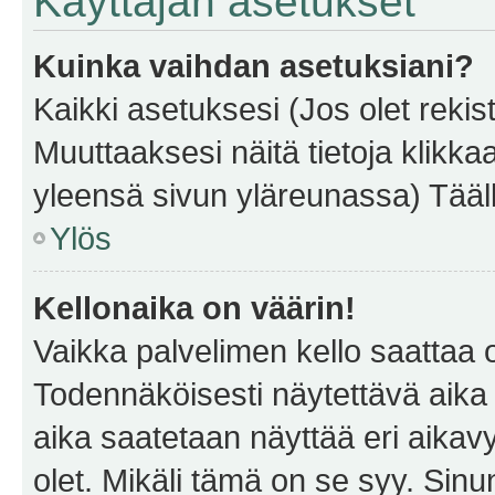
Käyttäjän asetukset
Kuinka vaihdan asetuksiani?
Kaikki asetuksesi (Jos olet rekist
Muuttaaksesi näitä tietoja klikka
yleensä sivun yläreunassa) Tääll
Ylös
Kellonaika on väärin!
Vaikka palvelimen kello saattaa 
Todennäköisesti näytettävä aika
aika saatetaan näyttää eri aika
olet. Mikäli tämä on se syy. Si