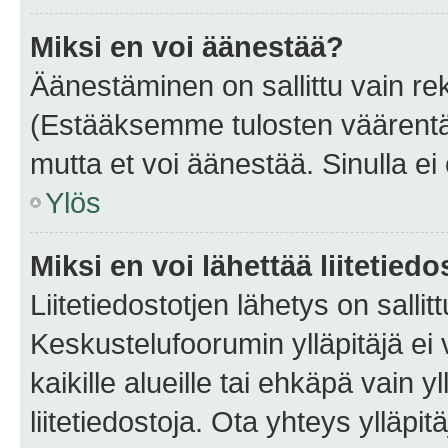
Miksi en voi äänestää?
Äänestäminen on sallittu vain rekis
(Estääksemme tulosten väärentämi
mutta et voi äänestää. Sinulla ei 
Ylös
Miksi en voi lähettää liitetied
Liitetiedostotjen lähetys on sallit
Keskustelufoorumin ylläpitäjä ei v
kaikille alueille tai ehkäpä vain 
liitetiedostoja. Ota yhteys ylläpit