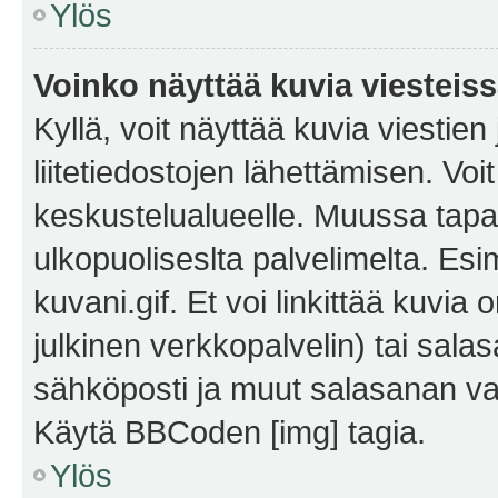
Ylös
Voinko näyttää kuvia viesteis
Kyllä, voit näyttää kuvia viestien 
liitetiedostojen lähettämisen. Vo
keskustelualueelle. Muussa tapa
ulkopuoliseslta palvelimelta. Es
kuvani.gif. Et voi linkittää kuvia 
julkinen verkkopalvelin) tai sala
sähköposti ja muut salasanan vaa
Käytä BBCoden [img] tagia.
Ylös