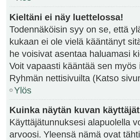
Kieltäni ei näy luettelossa!
Todennäköisin syy on se, että yläp
kukaan ei ole vielä kääntänyt sitä 
he voisivat asentaa haluamasi ki
Voit vapaasti kääntää sen myös i
Ryhmän nettisivuilta (Katso sivun
Ylös
Kuinka näytän kuvan käyttäjä
Käyttäjätunnuksesi alapuolella vo
arvoosi. Yleensä nämä ovat tähtiä 