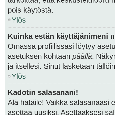
pois käytöstä.
Ylös
Kuinka estän käyttäjänimeni n
Omassa profiilissasi löytyy aset
asetuksen kohtaan
päällä
. Näkym
ja itsellesi. Sinut lasketaan tällö
Ylös
Kadotin salasanani!
Älä hätäile! Vaikka salasanaasi 
asettaa uusiksi. Asettaaksesi s