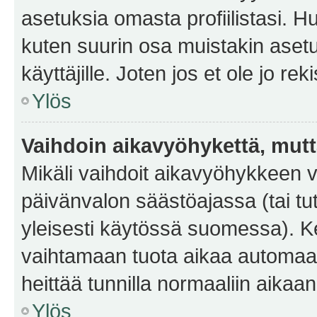
asetuksia omasta profiilistasi. 
kuten suurin osa muistakin asetuks
käyttäjille. Joten jos et ole jo rek
Ylös
Vaihdoin aikavyöhykettä, mutta 
Mikäli vaihdoit aikavyöhykkeen 
päivänvalon säästöajassa (tai tu
yleisesti käytössä suomessa). Ke
vaihtamaan tuota aikaa automaatti
heittää tunnilla normaaliin aikaan
Ylös