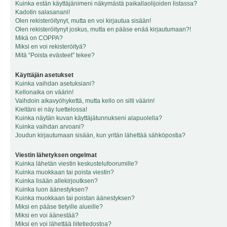
Kuinka estän käyttäjänimeni näkymästä paikallaolijoiden listassa?
Kadotin salasanani!
Olen rekisteröitynyt, mutta en voi kirjautua sisään!
Olen rekisteröitynyt joskus, mutta en pääse enää kirjautumaan?!
Mikä on COPPA?
Miksi en voi rekisteröityä?
Mitä “Poista evästeet” tekee?
Käyttäjän asetukset
Kuinka vaihdan asetuksiani?
Kellonaika on väärin!
Vaihdoin aikavyöhykettä, mutta kello on silti väärin!
Kieltäni ei näy luettelossa!
Kuinka näytän kuvan käyttäjätunnukseni alapuolella?
Kuinka vaihdan arvoani?
Joudun kirjautumaan sisään, kun yritän lähettää sähköpostia?
Viestin lähetyksen ongelmat
Kuinka lähetän viestin keskustelufoorumille?
Kuinka muokkaan tai poista viestin?
Kuinka lisään allekirjoutksen?
Kuinka luon äänestyksen?
Kuinka muokkaan tai poistan äänestyksen?
Miksi en pääse tietyille alueille?
Miksi en voi äänestää?
Miksi en voi lähettää liitetiedostoa?