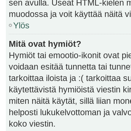
sen avulla. Useat HTML-kielen m
muodossa ja voit käyttää näitä vi
Ylös
Mitä ovat hymiöt?
Hymiöt tai emootio-ikonit ovat pie
voidaan esitää tunnetta tai tunnet
tarkoittaa iloista ja :( tarkoittaa 
käytettävistä hymiöistä viestin k
miten näitä käytät, sillä liian m
helposti lukukelvottoman ja valvo
koko viestin.