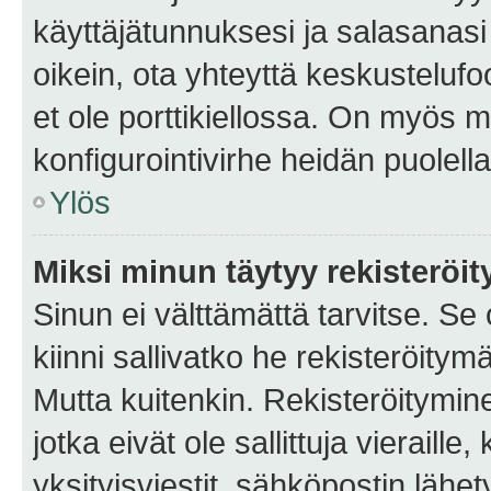
käyttäjätunnuksesi ja salasanasi 
oikein, ota yhteyttä keskustelufo
et ole porttikiellossa. On myös ma
konfigurointivirhe heidän puolella
Ylös
Miksi minun täytyy rekisteröit
Sinun ei välttämättä tarvitse. Se
kiinni sallivatko he rekisteröitym
Mutta kuitenkin. Rekisteröitymine
jotka eivät ole sallittuja vierail
yksityisviestit, sähköpostin lähet