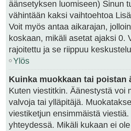
äänsetyksen luomiseen) Sinun tu
vähintään kaksi vaihtoehtoa Lisää
Voit myös antaa aikarajan, jolloi
koskaan, mikäli asetat ajaksi 0.
rajoitettu ja se riippuu keskustel
Ylös
Kuinka muokkaan tai poistan
Kuten viestitkin. Äänestystä voi
valvoja tai ylläpitäjä. Muokatak
viestiketjun ensimmäistä viestiä
yhteydessä. Mikäli kukaan ei ol