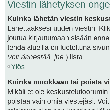
Viestin lähetyksen ong
Kuinka lähetän viestin keskus
Lähettääksesi uuden viestin. Kl
joutua kirjautumaan sisään ennen 
tehdä alueilla on lueteltuna sivun
Voit äänestää, jne.
) lista.
Ylös
Kuinka muokkaan tai poista vi
Mikäli et ole keskustelufoorumin y
poistaa vain omia viestejäsi. Voi