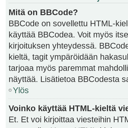
Mitä on BBCode?
BBCode on sovellettu HTML-kieles
käyttää BBCodea. Voit myös itse
kirjoituksen yhteydessä. BBCode 
kieltä, tagit ympäröidään hakasului
tarjoaa myös paremmat mahdollis
näyttää. Lisätietoa BBCodesta saat
Ylös
Voinko käyttää HTML-kieltä vi
Et. Et voi kirjoittaa viesteihin H