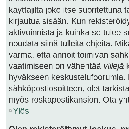
käyttäjiltä joko itse suoritettuna 
kirjautua sisään. Kun rekisteröidy
aktivoinnista ja kuinka se tulee s
noudata siinä tulleita ohjeita. Mi
varma, että annoit toimivan sähk
vaatimiseen on vähentää
villejä
k
hyväkseen keskustelufoorumia. Mi
sähköpostiosoitteen, olet tarkista
myös roskapostikansion. Ota yhte
Ylös
Olen rekisteröitynyt joskus, 