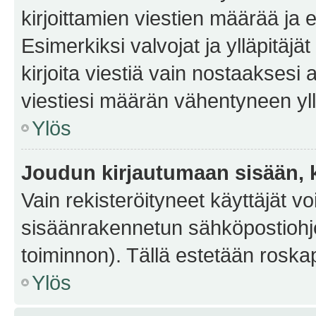
kirjoittamien viestien määrää ja er
Esimerkiksi valvojat ja ylläpitäjä
kirjoita viestiä vain nostaakses
viestiesi määrän vähentyneen yl
Ylös
Joudun kirjautumaan sisään, k
Vain rekisteröityneet käyttäjät v
sisäänrakennetun sähköpostiohjel
toiminnon). Tällä estetään roskap
Ylös