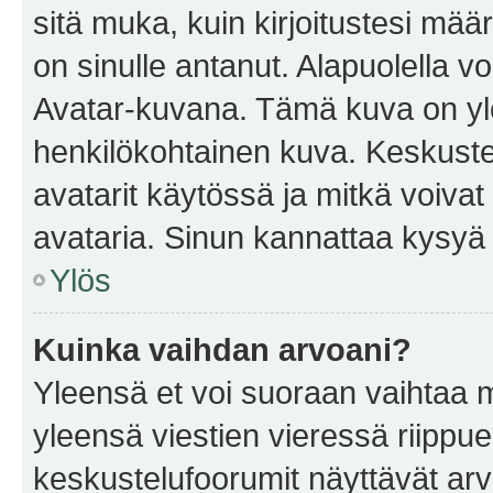
sitä muka, kuin kirjoitustesi mää
on sinulle antanut. Alapuolella v
Avatar-kuvana. Tämä kuva on yle
henkilökohtainen kuva. Keskuste
avatarit käytössä ja mitkä voivat 
avataria. Sinun kannattaa kysyä yl
Ylös
Kuinka vaihdan arvoani?
Yleensä et voi suoraan vaihtaa 
yleensä viestien vieressä riippu
keskustelufoorumit näyttävät ar