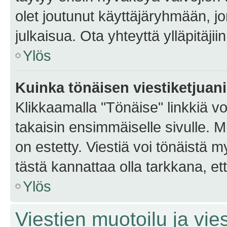
olet joutunut käyttäjäryhmään, jo
julkaisua. Ota yhteyttä ylläpitäjii
Ylös
Kuinka tönäisen viestiketjuan
Klikkaamalla "Tönäise" linkkiä voi
takaisin ensimmäiselle sivulle. M
on estetty. Viestiä voi tönäistä m
tästä kannattaa olla tarkkana, e
Ylös
Viestien muotoilu ja vies