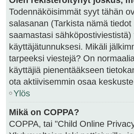
Todennäköisimmät syyt tähän ova
salasanan (Tarkista nämä tiedot
saamastasi sähköpostiviestistä) t
käyttäjätunnuksesi. Mikäli jälkim
tarpeeksi viestejä? On normaalia, 
käyttäjiä pienentääkseen tietoka
ota aktiivisemmin osaa keskustel
Ylös
Mikä on COPPA?
COPPA, tai "Child Online Privac