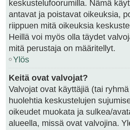
keskustelufoorumilla. Nämä käytt
antavat ja poistavat oikeuksia, por
riippuen mitä oikeuksia keskuste
Heillä voi myös olla täydet valvoj
mitä perustaja on määritellyt.
Ylös
Keitä ovat valvojat?
Valvojat ovat käyttäjiä (tai ryhmä
huolehtia keskustelujen sujumise
oikeudet muokata ja sulkea/avata, 
alueella, missä ovat valvojina. Y