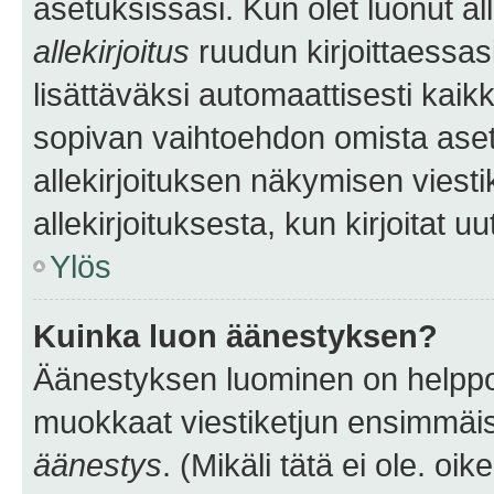
asetuksissasi. Kun olet luonut all
allekirjoitus
ruudun kirjoittaessasi
lisättäväksi automaattisesti kaikki
sopivan vaihtoehdon omista asetu
allekirjoituksen näkymisen viesti
allekirjoituksesta, kun kirjoitat uu
Ylös
Kuinka luon äänestyksen?
Äänestyksen luominen on helppoa.
muokkaat viestiketjun ensimmäis
äänestys
. (Mikäli tätä ei ole. oik