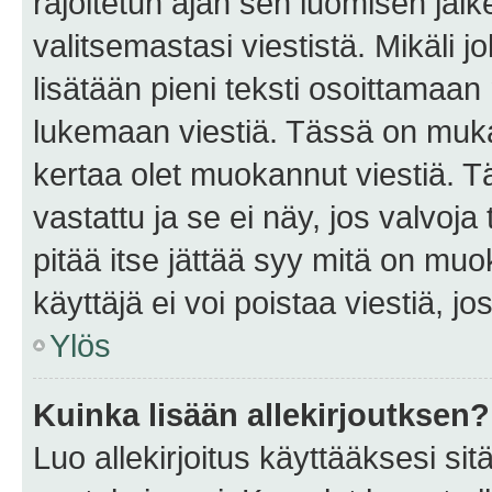
rajoitetun ajan sen luomisen jäl
valitsemastasi viestistä. Mikäli jo
lisätään pieni teksti osoittama
lukemaan viestiä. Tässä on mu
kertaa olet muokannut viestiä. Tä
vastattu ja se ei näy, jos valvoja
pitää itse jättää syy mitä on muo
käyttäjä ei voi poistaa viestiä, jo
Ylös
Kuinka lisään allekirjoutksen?
Luo allekirjoitus käyttääksesi si