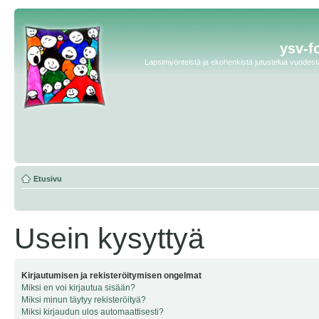
ysv-f
Lapsimyönteistä ja ekohenkistä jutustelua vuodesta 
Etusivu
Usein kysyttyä
Kirjautumisen ja rekisteröitymisen ongelmat
Miksi en voi kirjautua sisään?
Miksi minun täytyy rekisteröityä?
Miksi kirjaudun ulos automaattisesti?