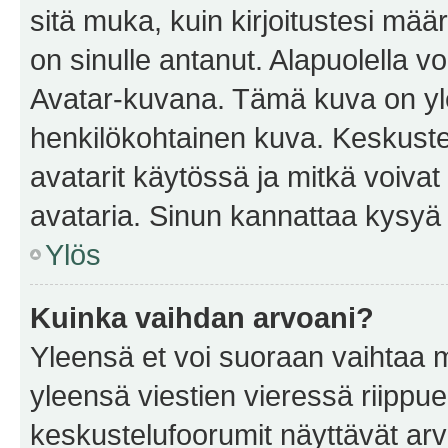
sitä muka, kuin kirjoitustesi mää
on sinulle antanut. Alapuolella v
Avatar-kuvana. Tämä kuva on yle
henkilökohtainen kuva. Keskuste
avatarit käytössä ja mitkä voivat 
avataria. Sinun kannattaa kysyä yl
Ylös
Kuinka vaihdan arvoani?
Yleensä et voi suoraan vaihtaa 
yleensä viestien vieressä riippu
keskustelufoorumit näyttävät ar