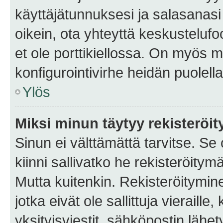
käyttäjätunnuksesi ja salasanasi 
oikein, ota yhteyttä keskustelufo
et ole porttikiellossa. On myös ma
konfigurointivirhe heidän puolella
Ylös
Miksi minun täytyy rekisteröit
Sinun ei välttämättä tarvitse. Se
kiinni sallivatko he rekisteröitym
Mutta kuitenkin. Rekisteröitymine
jotka eivät ole sallittuja vierail
yksityisviestit, sähköpostin lähet