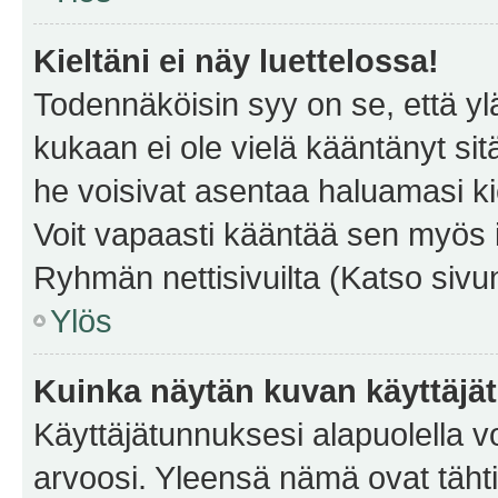
Kieltäni ei näy luettelossa!
Todennäköisin syy on se, että yläp
kukaan ei ole vielä kääntänyt sitä 
he voisivat asentaa haluamasi ki
Voit vapaasti kääntää sen myös i
Ryhmän nettisivuilta (Katso sivun
Ylös
Kuinka näytän kuvan käyttäjä
Käyttäjätunnuksesi alapuolella vo
arvoosi. Yleensä nämä ovat tähtiä 