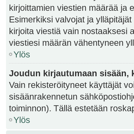
kirjoittamien viestien määrää ja er
Esimerkiksi valvojat ja ylläpitäjä
kirjoita viestiä vain nostaakses
viestiesi määrän vähentyneen yl
Ylös
Joudun kirjautumaan sisään, k
Vain rekisteröityneet käyttäjät v
sisäänrakennetun sähköpostiohjel
toiminnon). Tällä estetään roskap
Ylös