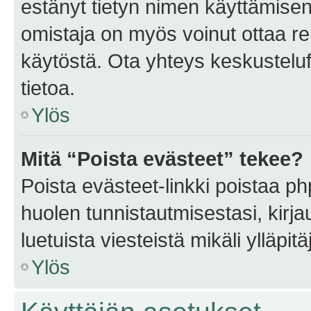
estänyt tietyn nimen käyttämisen
omistaja on myös voinut ottaa r
käytöstä. Ota yhteys keskusteluf
tietoa.
Ylös
Mitä “Poista evästeet” tekee?
Poista evästeet-linkki poistaa p
huolen tunnistautmisestasi, kirja
luetuista viesteistä mikäli ylläpitä
Ylös