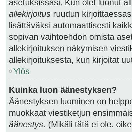
asetuksissasi. Kun olet luonut all
allekirjoitus
ruudun kirjoittaessasi
lisättäväksi automaattisesti kaikki
sopivan vaihtoehdon omista asetu
allekirjoituksen näkymisen viesti
allekirjoituksesta, kun kirjoitat uu
Ylös
Kuinka luon äänestyksen?
Äänestyksen luominen on helppoa.
muokkaat viestiketjun ensimmäis
äänestys
. (Mikäli tätä ei ole. oik