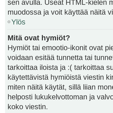
sen avulla. Useat HTML-kielen m
muodossa ja voit käyttää näitä vi
Ylös
Mitä ovat hymiöt?
Hymiöt tai emootio-ikonit ovat pie
voidaan esitää tunnetta tai tunnet
tarkoittaa iloista ja :( tarkoittaa 
käytettävistä hymiöistä viestin k
miten näitä käytät, sillä liian m
helposti lukukelvottoman ja valvo
koko viestin.