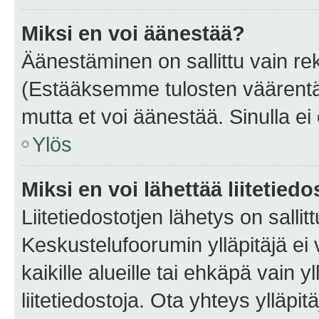
Miksi en voi äänestää?
Äänestäminen on sallittu vain rekis
(Estääksemme tulosten väärentämi
mutta et voi äänestää. Sinulla ei 
Ylös
Miksi en voi lähettää liitetied
Liitetiedostotjen lähetys on sallit
Keskustelufoorumin ylläpitäjä ei v
kaikille alueille tai ehkäpä vain 
liitetiedostoja. Ota yhteys ylläpit