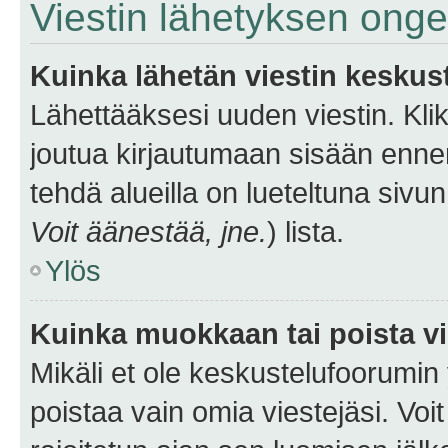
Viestin lähetyksen ong
Kuinka lähetän viestin keskus
Lähettääksesi uuden viestin. Kl
joutua kirjautumaan sisään ennen 
tehdä alueilla on lueteltuna sivun
Voit äänestää, jne.
) lista.
Ylös
Kuinka muokkaan tai poista vi
Mikäli et ole keskustelufoorumin y
poistaa vain omia viestejäsi. Voi