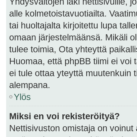
Yhdysvaltojen laki nettisivuille, 
alle kolmetoistavuotiailta. Vaa
tai huoltajalta kirjoitettu lupa ta
omaan järjestelmäänsä. Mikäli 
tulee toimia, Ota yhteyttä paika
Huomaa, että phpBB tiimi ei voi t
ei tule ottaa yteyttä muutenkuin t
alempana.
Ylös
Miksi en voi rekisteröityä?
Nettisivuston omistaja on voinut a