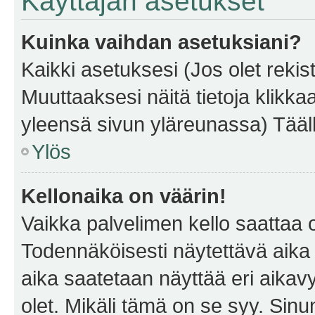
Käyttäjän asetukset
Kuinka vaihdan asetuksiani?
Kaikki asetuksesi (Jos olet rekist
Muuttaaksesi näitä tietoja klikka
yleensä sivun yläreunassa) Tääll
Ylös
Kellonaika on väärin!
Vaikka palvelimen kello saattaa 
Todennäköisesti näytettävä aika
aika saatetaan näyttää eri aika
olet. Mikäli tämä on se syy. Si