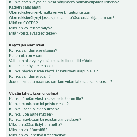
Kuinka estän käyttäjänimeni näkymästä paikallaolijoiden listassa?
Kadotin salasanani!
Olen rekisteröitynyt, mutta en voi kirjautua sisään!
Olen rekisteröitynyt joskus, mutta en pääse enää kirjautumaan?!
Mikä on COPPA?
Miksi en voi rekisteröityä?
Mitä “Poista evästeet” tekee?
Käyttäjän asetukset
Kuinka vaihdan asetuksiani?
Kellonaika on väärin!
Vaihdoin aikavyöhykettä, mutta kello on silti väärin!
Kieltäni ei näy luettelossa!
Kuinka näytän kuvan käyttäjätunnukseni alapuolella?
Kuinka vaihdan arvoani?
Joudun kirjautumaan sisään, kun yritän lähettää sähköpostia?
Viestin lähetyksen ongelmat
Kuinka lähetän viestin keskustelufoorumille?
Kuinka muokkaan tai poista viestin?
Kuinka lisään allekirjoutksen?
Kuinka luon äänestyksen?
Kuinka muokkaan tai poistan äänestyksen?
Miksi en pääse tietyille alueille?
Miksi en voi äänestää?
Miksi en voi lähettää liitetiedostoa?