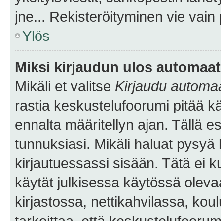
jne... Rekisteröityminen vie vain
Ylös
Miksi kirjaudun ulos automaat
Mikäli et valitse
Kirjaudu automaat
rastia keskustelufoorumi pitää k
ennalta määritellyn ajan. Tällä e
tunnuksiasi. Mikäli haluat pysyä 
kirjautuessassi sisään. Tätä ei k
käytät julkisessa käytössä oleva
kirjastossa, nettikahvilassa, koul
tarkoittaa, että keskustelufoorum