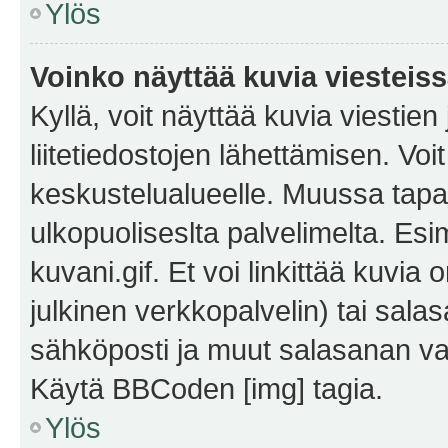
Ylös
Voinko näyttää kuvia viesteis
Kyllä, voit näyttää kuvia viestien 
liitetiedostojen lähettämisen. Vo
keskustelualueelle. Muussa tapa
ulkopuoliseslta palvelimelta. Es
kuvani.gif. Et voi linkittää kuvia 
julkinen verkkopalvelin) tai sala
sähköposti ja muut salasanan vaa
Käytä BBCoden [img] tagia.
Ylös