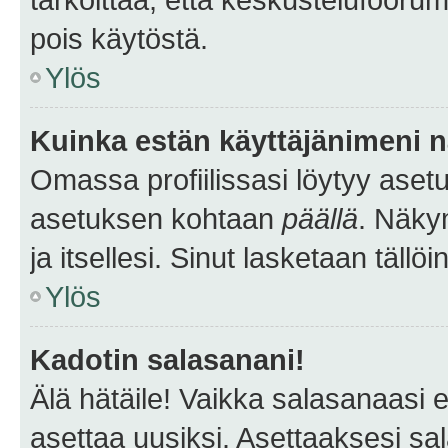
pois käytöstä.
Ylös
Kuinka estän käyttäjänimeni n
Omassa profiilissasi löytyy aset
asetuksen kohtaan
päällä
. Näkym
ja itsellesi. Sinut lasketaan tällö
Ylös
Kadotin salasanani!
Älä hätäile! Vaikka salasanaasi 
asettaa uusiksi. Asettaaksesi s