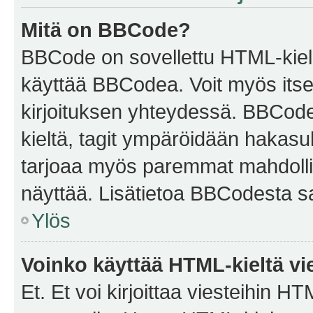
Mitä on BBCode?
BBCode on sovellettu HTML-kieles
käyttää BBCodea. Voit myös itse
kirjoituksen yhteydessä. BBCode 
kieltä, tagit ympäröidään hakasului
tarjoaa myös paremmat mahdollis
näyttää. Lisätietoa BBCodesta saat
Ylös
Voinko käyttää HTML-kieltä vi
Et. Et voi kirjoittaa viesteihin H