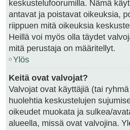
keskustelufoorumilla. Nämä käytt
antavat ja poistavat oikeuksia, por
riippuen mitä oikeuksia keskuste
Heillä voi myös olla täydet valvoj
mitä perustaja on määritellyt.
Ylös
Keitä ovat valvojat?
Valvojat ovat käyttäjiä (tai ryhmä
huolehtia keskustelujen sujumise
oikeudet muokata ja sulkea/avata, 
alueella, missä ovat valvojina. Y