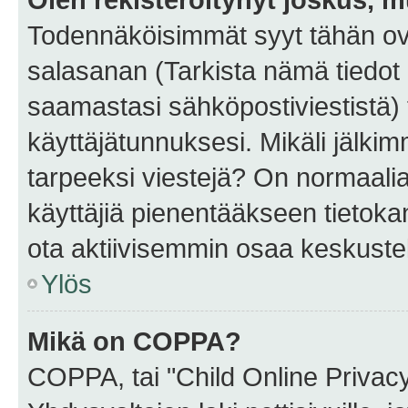
Todennäköisimmät syyt tähän ova
salasanan (Tarkista nämä tiedot
saamastasi sähköpostiviestistä) t
käyttäjätunnuksesi. Mikäli jälkim
tarpeeksi viestejä? On normaalia, 
käyttäjiä pienentääkseen tietoka
ota aktiivisemmin osaa keskustel
Ylös
Mikä on COPPA?
COPPA, tai "Child Online Privac