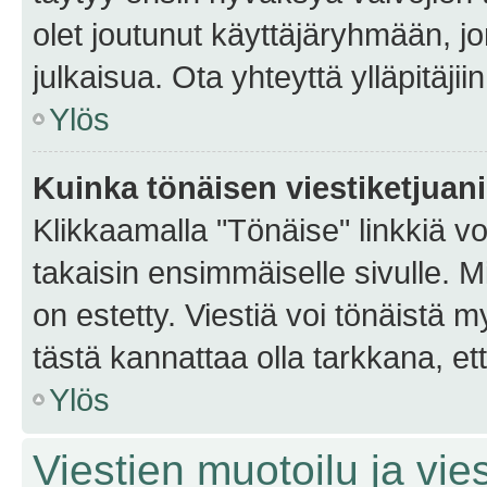
olet joutunut käyttäjäryhmään, jo
julkaisua. Ota yhteyttä ylläpitäjii
Ylös
Kuinka tönäisen viestiketjuan
Klikkaamalla "Tönäise" linkkiä voi
takaisin ensimmäiselle sivulle. M
on estetty. Viestiä voi tönäistä m
tästä kannattaa olla tarkkana, e
Ylös
Viestien muotoilu ja vies