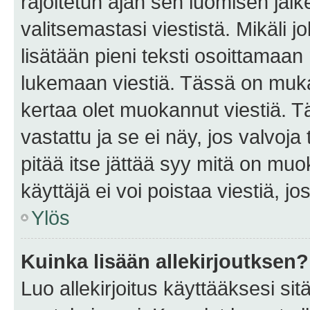
rajoitetun ajan sen luomisen jäl
valitsemastasi viestistä. Mikäli jo
lisätään pieni teksti osoittama
lukemaan viestiä. Tässä on mu
kertaa olet muokannut viestiä. Tä
vastattu ja se ei näy, jos valvoja
pitää itse jättää syy mitä on muo
käyttäjä ei voi poistaa viestiä, jo
Ylös
Kuinka lisään allekirjoutksen?
Luo allekirjoitus käyttääksesi si