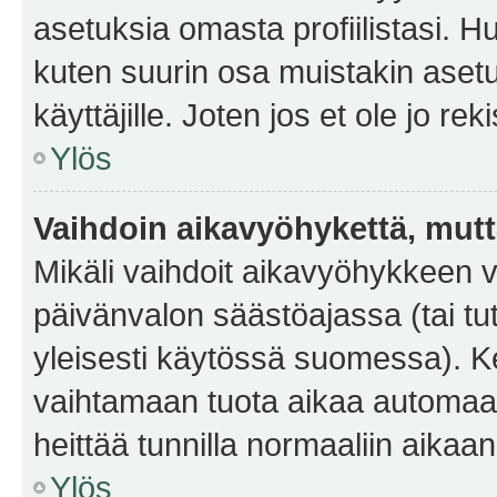
asetuksia omasta profiilistasi. 
kuten suurin osa muistakin asetuks
käyttäjille. Joten jos et ole jo rek
Ylös
Vaihdoin aikavyöhykettä, mutta 
Mikäli vaihdoit aikavyöhykkeen 
päivänvalon säästöajassa (tai tu
yleisesti käytössä suomessa). Ke
vaihtamaan tuota aikaa automaatti
heittää tunnilla normaaliin aikaan
Ylös