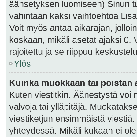
äänsetyksen luomiseen) Sinun tu
vähintään kaksi vaihtoehtoa Lisää
Voit myös antaa aikarajan, jolloi
koskaan, mikäli asetat ajaksi 0.
rajoitettu ja se riippuu keskustel
Ylös
Kuinka muokkaan tai poistan
Kuten viestitkin. Äänestystä voi
valvoja tai ylläpitäjä. Muokatak
viestiketjun ensimmäistä viestiä
yhteydessä. Mikäli kukaan ei ol