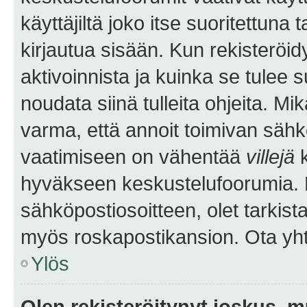
käyttäjiltä joko itse suoritettuna 
kirjautua sisään. Kun rekisteröidy
aktivoinnista ja kuinka se tulee s
noudata siinä tulleita ohjeita. Mi
varma, että annoit toimivan sähk
vaatimiseen on vähentää
villejä
k
hyväkseen keskustelufoorumia. Mi
sähköpostiosoitteen, olet tarkista
myös roskapostikansion. Ota yhte
Ylös
Olen rekisteröitynyt joskus, 