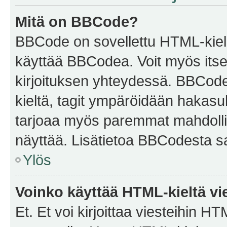
Mitä on BBCode?
BBCode on sovellettu HTML-kieles
käyttää BBCodea. Voit myös itse
kirjoituksen yhteydessä. BBCode 
kieltä, tagit ympäröidään hakasului
tarjoaa myös paremmat mahdollis
näyttää. Lisätietoa BBCodesta saat
Ylös
Voinko käyttää HTML-kieltä vi
Et. Et voi kirjoittaa viesteihin H