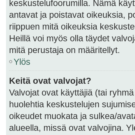
keskustelufoorumilla. Nämä käytt
antavat ja poistavat oikeuksia, por
riippuen mitä oikeuksia keskuste
Heillä voi myös olla täydet valvoj
mitä perustaja on määritellyt.
Ylös
Keitä ovat valvojat?
Valvojat ovat käyttäjiä (tai ryhmä
huolehtia keskustelujen sujumise
oikeudet muokata ja sulkea/avata, 
alueella, missä ovat valvojina. Y