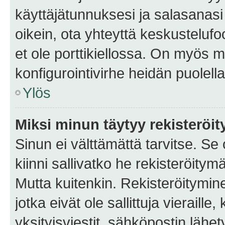
käyttäjätunnuksesi ja salasanasi 
oikein, ota yhteyttä keskustelufo
et ole porttikiellossa. On myös ma
konfigurointivirhe heidän puolella
Ylös
Miksi minun täytyy rekisteröit
Sinun ei välttämättä tarvitse. Se
kiinni sallivatko he rekisteröitym
Mutta kuitenkin. Rekisteröitymine
jotka eivät ole sallittuja vierail
yksityisviestit, sähköpostin lähet