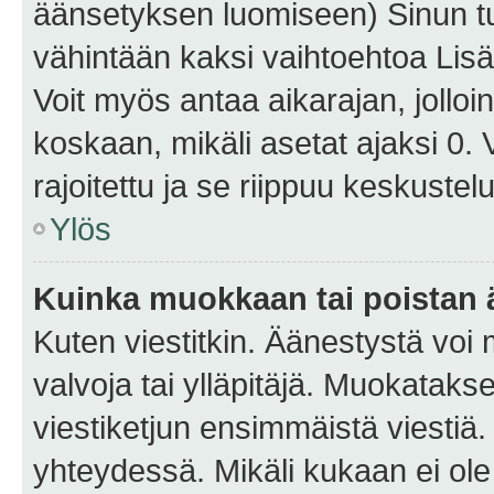
äänsetyksen luomiseen) Sinun tu
vähintään kaksi vaihtoehtoa Lisää
Voit myös antaa aikarajan, jolloi
koskaan, mikäli asetat ajaksi 0.
rajoitettu ja se riippuu keskustel
Ylös
Kuinka muokkaan tai poistan
Kuten viestitkin. Äänestystä voi
valvoja tai ylläpitäjä. Muokatak
viestiketjun ensimmäistä viestiä
yhteydessä. Mikäli kukaan ei ol