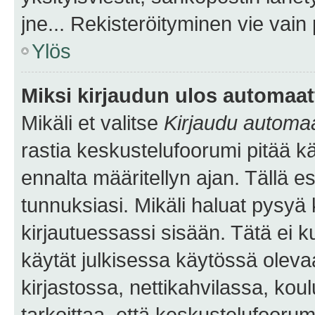
jne... Rekisteröityminen vie vain
Ylös
Miksi kirjaudun ulos automaat
Mikäli et valitse
Kirjaudu automaat
rastia keskustelufoorumi pitää k
ennalta määritellyn ajan. Tällä e
tunnuksiasi. Mikäli haluat pysyä 
kirjautuessassi sisään. Tätä ei k
käytät julkisessa käytössä oleva
kirjastossa, nettikahvilassa, koul
tarkoittaa, että keskustelufoorum