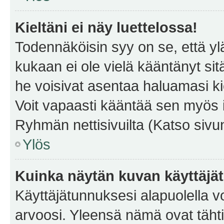
Kieltäni ei näy luettelossa!
Todennäköisin syy on se, että yläp
kukaan ei ole vielä kääntänyt sitä 
he voisivat asentaa haluamasi ki
Voit vapaasti kääntää sen myös i
Ryhmän nettisivuilta (Katso sivun
Ylös
Kuinka näytän kuvan käyttäjä
Käyttäjätunnuksesi alapuolella vo
arvoosi. Yleensä nämä ovat tähtiä 