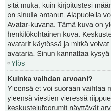
sitä muka, kuin kirjoitustesi mää
on sinulle antanut. Alapuolella v
Avatar-kuvana. Tämä kuva on yle
henkilökohtainen kuva. Keskuste
avatarit käytössä ja mitkä voivat 
avataria. Sinun kannattaa kysyä yl
Ylös
Kuinka vaihdan arvoani?
Yleensä et voi suoraan vaihtaa 
yleensä viestien vieressä riippu
keskustelufoorumit näyttävät ar