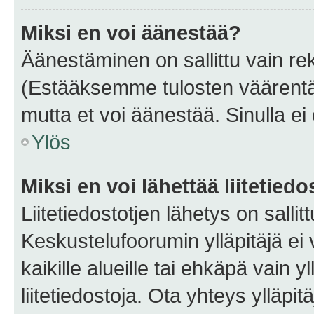
Miksi en voi äänestää?
Äänestäminen on sallittu vain rekis
(Estääksemme tulosten väärentämi
mutta et voi äänestää. Sinulla ei 
Ylös
Miksi en voi lähettää liitetied
Liitetiedostotjen lähetys on sallit
Keskustelufoorumin ylläpitäjä ei v
kaikille alueille tai ehkäpä vain 
liitetiedostoja. Ota yhteys ylläpit