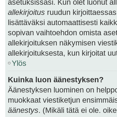
asetuksissasi. Kun olet luonut all
allekirjoitus
ruudun kirjoittaessasi
lisättäväksi automaattisesti kaikki
sopivan vaihtoehdon omista asetu
allekirjoituksen näkymisen viesti
allekirjoituksesta, kun kirjoitat uu
Ylös
Kuinka luon äänestyksen?
Äänestyksen luominen on helppoa.
muokkaat viestiketjun ensimmäis
äänestys
. (Mikäli tätä ei ole. oik