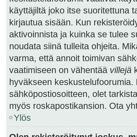
käyttäjiltä joko itse suoritettuna 
kirjautua sisään. Kun rekisteröidy
aktivoinnista ja kuinka se tulee s
noudata siinä tulleita ohjeita. Mi
varma, että annoit toimivan sähk
vaatimiseen on vähentää
villejä
k
hyväkseen keskustelufoorumia. Mi
sähköpostiosoitteen, olet tarkista
myös roskapostikansion. Ota yhte
Ylös
Olen rekisteröitynyt joskus, 