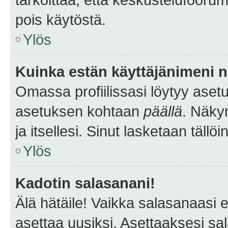
pois käytöstä.
Ylös
Kuinka estän käyttäjänimeni n
Omassa profiilissasi löytyy aset
asetuksen kohtaan
päällä
. Näkym
ja itsellesi. Sinut lasketaan tällö
Ylös
Kadotin salasanani!
Älä hätäile! Vaikka salasanaasi 
asettaa uusiksi. Asettaaksesi s