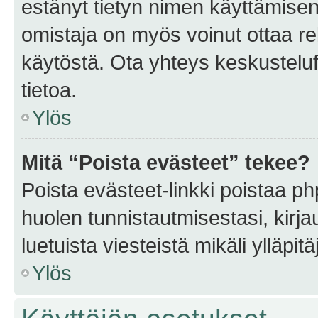
estänyt tietyn nimen käyttämisen
omistaja on myös voinut ottaa r
käytöstä. Ota yhteys keskusteluf
tietoa.
Ylös
Mitä “Poista evästeet” tekee?
Poista evästeet-linkki poistaa p
huolen tunnistautmisestasi, kirja
luetuista viesteistä mikäli ylläpitä
Ylös