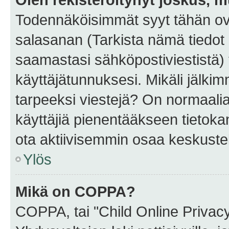
Todennäköisimmät syyt tähän ova
salasanan (Tarkista nämä tiedot
saamastasi sähköpostiviestistä) t
käyttäjätunnuksesi. Mikäli jälkim
tarpeeksi viestejä? On normaalia, 
käyttäjiä pienentääkseen tietoka
ota aktiivisemmin osaa keskustel
Ylös
Mikä on COPPA?
COPPA, tai "Child Online Privac