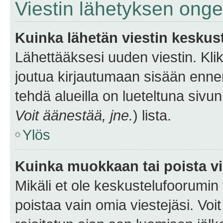
Viestin lähetyksen ong
Kuinka lähetän viestin keskus
Lähettääksesi uuden viestin. Kl
joutua kirjautumaan sisään ennen 
tehdä alueilla on lueteltuna sivun
Voit äänestää, jne.
) lista.
Ylös
Kuinka muokkaan tai poista vi
Mikäli et ole keskustelufoorumin y
poistaa vain omia viestejäsi. Voi