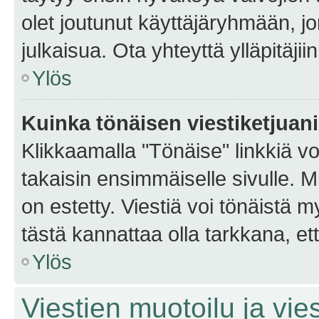
olet joutunut käyttäjäryhmään, jo
julkaisua. Ota yhteyttä ylläpitäjii
Ylös
Kuinka tönäisen viestiketjuan
Klikkaamalla "Tönäise" linkkiä voi
takaisin ensimmäiselle sivulle. M
on estetty. Viestiä voi tönäistä m
tästä kannattaa olla tarkkana, e
Ylös
Viestien muotoilu ja vies