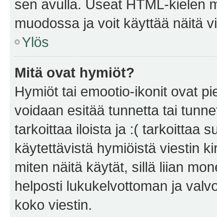
sen avulla. Useat HTML-kielen m
muodossa ja voit käyttää näitä vi
Ylös
Mitä ovat hymiöt?
Hymiöt tai emootio-ikonit ovat pie
voidaan esitää tunnetta tai tunnet
tarkoittaa iloista ja :( tarkoittaa 
käytettävistä hymiöistä viestin k
miten näitä käytät, sillä liian m
helposti lukukelvottoman ja valvo
koko viestin.