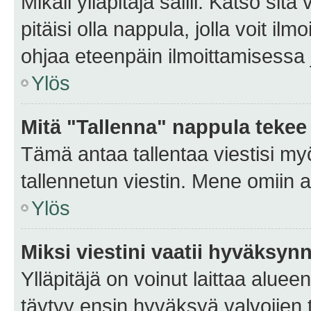
Mikäli ylläpitäjä sallii. Katso sitä
pitäisi olla nappula, jolla voit i
ohjaa eteenpäin ilmoittamisessa j
Ylös
Mitä "Tallenna" nappula tekee
Tämä antaa tallentaa viestisi m
tallennetun viestin. Mene omiin a
Ylös
Miksi viestini vaatii hyväksyn
Ylläpitäjä on voinut laittaa alueen
täytyy ensin hyväksyä valvojien 