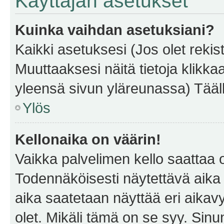
Käyttäjän asetukset
Kuinka vaihdan asetuksiani?
Kaikki asetuksesi (Jos olet rekist
Muuttaaksesi näitä tietoja klikka
yleensä sivun yläreunassa) Tääll
Ylös
Kellonaika on väärin!
Vaikka palvelimen kello saattaa 
Todennäköisesti näytettävä aika
aika saatetaan näyttää eri aika
olet. Mikäli tämä on se syy. Si