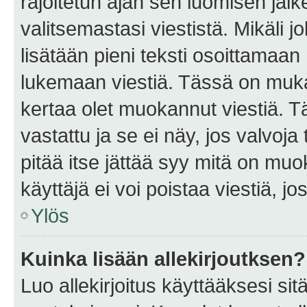
rajoitetun ajan sen luomisen jäl
valitsemastasi viestistä. Mikäli jo
lisätään pieni teksti osoittama
lukemaan viestiä. Tässä on mu
kertaa olet muokannut viestiä. Tä
vastattu ja se ei näy, jos valvoja
pitää itse jättää syy mitä on muo
käyttäjä ei voi poistaa viestiä, jo
Ylös
Kuinka lisään allekirjoutksen?
Luo allekirjoitus käyttääksesi si