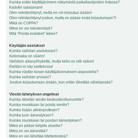
Kuinka estän käyttäjänimeni näkymästä paikallaolijoiden listassa?
Kadotin salasanani!
Olen rekisteröitynyt, mutta en voi kirjautua sisään!
Olen rekisteröitynyt joskus, mutta en pääse enää kirjautumaan?!
Mikä on COPPA?
Miksi en voi rekisteröityä?
Mitä “Poista evästeet” tekee?
Käyttäjän asetukset
Kuinka vaihdan asetuksiani?
Kellonaika on väärin!
Vaihdoin aikavyöhykettä, mutta kello on silti väärin!
Kieltäni ei näy luettelossa!
Kuinka näytän kuvan käyttäjätunnukseni alapuolella?
Kuinka vaihdan arvoani?
Joudun kirjautumaan sisään, kun yritän lähettää sähköpostia?
Viestin lähetyksen ongelmat
Kuinka lähetän viestin keskustelufoorumille?
Kuinka muokkaan tai poista viestin?
Kuinka lisään allekirjoutksen?
Kuinka luon äänestyksen?
Kuinka muokkaan tai poistan äänestyksen?
Miksi en pääse tietyille alueille?
Miksi en voi äänestää?
Miksi en voi lähettää liitetiedostoa?