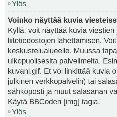
Ylös
Voinko näyttää kuvia viesteis
Kyllä, voit näyttää kuvia viestien 
liitetiedostojen lähettämisen. Vo
keskustelualueelle. Muussa tapa
ulkopuoliseslta palvelimelta. Es
kuvani.gif. Et voi linkittää kuvia 
julkinen verkkopalvelin) tai sala
sähköposti ja muut salasanan vaa
Käytä BBCoden [img] tagia.
Ylös