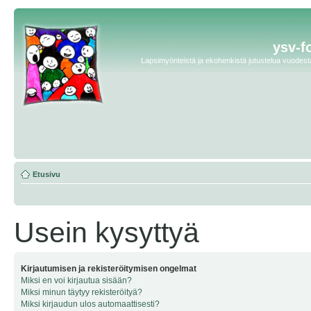
ysv-f
Lapsimyönteistä ja ekohenkistä jutustelua vuodesta 
Etusivu
Usein kysyttyä
Kirjautumisen ja rekisteröitymisen ongelmat
Miksi en voi kirjautua sisään?
Miksi minun täytyy rekisteröityä?
Miksi kirjaudun ulos automaattisesti?