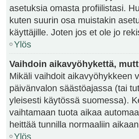
asetuksia omasta profiilistasi. 
kuten suurin osa muistakin asetuks
käyttäjille. Joten jos et ole jo rek
Ylös
Vaihdoin aikavyöhykettä, mutta 
Mikäli vaihdoit aikavyöhykkeen 
päivänvalon säästöajassa (tai tu
yleisesti käytössä suomessa). Ke
vaihtamaan tuota aikaa automaatti
heittää tunnilla normaaliin aikaan
Ylös