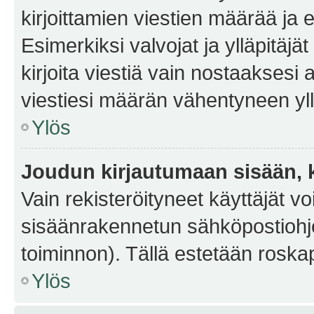
kirjoittamien viestien määrää ja er
Esimerkiksi valvojat ja ylläpitäjä
kirjoita viestiä vain nostaakses
viestiesi määrän vähentyneen yl
Ylös
Joudun kirjautumaan sisään, k
Vain rekisteröityneet käyttäjät v
sisäänrakennetun sähköpostiohjel
toiminnon). Tällä estetään roskap
Ylös