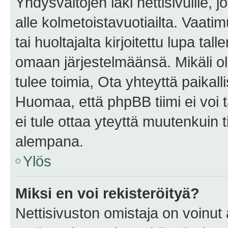
Yhdysvaltojen laki nettisivuille, 
alle kolmetoistavuotiailta. Vaa
tai huoltajalta kirjoitettu lupa ta
omaan järjestelmäänsä. Mikäli 
tulee toimia, Ota yhteyttä paika
Huomaa, että phpBB tiimi ei voi t
ei tule ottaa yteyttä muutenkuin t
alempana.
Ylös
Miksi en voi rekisteröityä?
Nettisivuston omistaja on voinut a