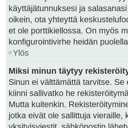
käyttäjätunnuksesi ja salasanasi 
oikein, ota yhteyttä keskustelufo
et ole porttikiellossa. On myös ma
konfigurointivirhe heidän puolella
Ylös
Miksi minun täytyy rekisteröit
Sinun ei välttämättä tarvitse. Se
kiinni sallivatko he rekisteröitym
Mutta kuitenkin. Rekisteröitymine
jotka eivät ole sallittuja vierail
yksityisviestit, sähköpostin lähet