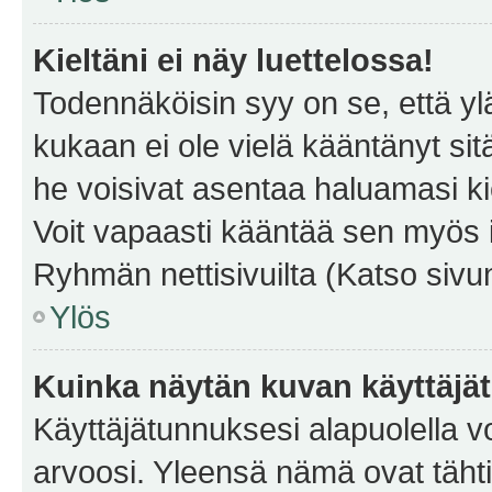
Kieltäni ei näy luettelossa!
Todennäköisin syy on se, että yläp
kukaan ei ole vielä kääntänyt sitä 
he voisivat asentaa haluamasi ki
Voit vapaasti kääntää sen myös i
Ryhmän nettisivuilta (Katso sivun
Ylös
Kuinka näytän kuvan käyttäjä
Käyttäjätunnuksesi alapuolella vo
arvoosi. Yleensä nämä ovat tähtiä 