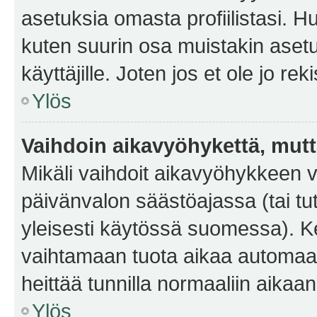
asetuksia omasta profiilistasi. 
kuten suurin osa muistakin asetuks
käyttäjille. Joten jos et ole jo rek
Ylös
Vaihdoin aikavyöhykettä, mutta 
Mikäli vaihdoit aikavyöhykkeen 
päivänvalon säästöajassa (tai tu
yleisesti käytössä suomessa). Ke
vaihtamaan tuota aikaa automaatti
heittää tunnilla normaaliin aikaan
Ylös