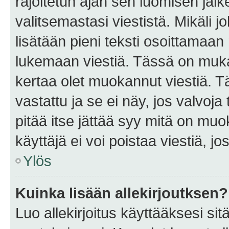
rajoitetun ajan sen luomisen jäl
valitsemastasi viestistä. Mikäli jo
lisätään pieni teksti osoittama
lukemaan viestiä. Tässä on mu
kertaa olet muokannut viestiä. Tä
vastattu ja se ei näy, jos valvoja
pitää itse jättää syy mitä on muo
käyttäjä ei voi poistaa viestiä, jo
Ylös
Kuinka lisään allekirjoutksen?
Luo allekirjoitus käyttääksesi si