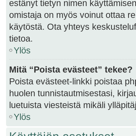
estänyt tietyn nimen käyttämisen
omistaja on myös voinut ottaa r
käytöstä. Ota yhteys keskusteluf
tietoa.
Ylös
Mitä “Poista evästeet” tekee?
Poista evästeet-linkki poistaa p
huolen tunnistautmisestasi, kirja
luetuista viesteistä mikäli ylläpitä
Ylös