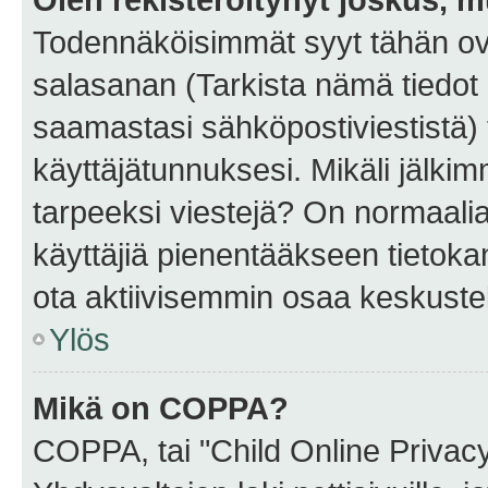
Todennäköisimmät syyt tähän ova
salasanan (Tarkista nämä tiedot
saamastasi sähköpostiviestistä) t
käyttäjätunnuksesi. Mikäli jälkim
tarpeeksi viestejä? On normaalia, 
käyttäjiä pienentääkseen tietoka
ota aktiivisemmin osaa keskustel
Ylös
Mikä on COPPA?
COPPA, tai "Child Online Privac