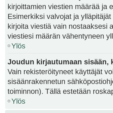
kirjoittamien viestien määrää ja er
Esimerkiksi valvojat ja ylläpitäjä
kirjoita viestiä vain nostaakses
viestiesi määrän vähentyneen yl
Ylös
Joudun kirjautumaan sisään, k
Vain rekisteröityneet käyttäjät v
sisäänrakennetun sähköpostiohjel
toiminnon). Tällä estetään roskap
Ylös