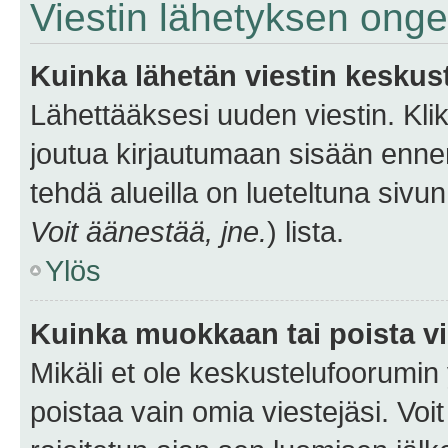
Viestin lähetyksen ong
Kuinka lähetän viestin keskus
Lähettääksesi uuden viestin. Kl
joutua kirjautumaan sisään ennen 
tehdä alueilla on lueteltuna sivun
Voit äänestää, jne.
) lista.
Ylös
Kuinka muokkaan tai poista vi
Mikäli et ole keskustelufoorumin y
poistaa vain omia viestejäsi. Voi