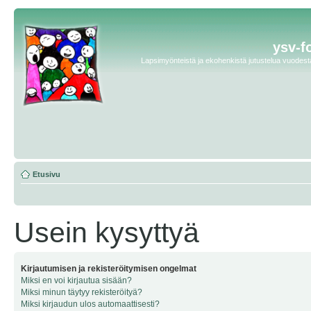
ysv-f
Lapsimyönteistä ja ekohenkistä jutustelua vuodesta 
Etusivu
Usein kysyttyä
Kirjautumisen ja rekisteröitymisen ongelmat
Miksi en voi kirjautua sisään?
Miksi minun täytyy rekisteröityä?
Miksi kirjaudun ulos automaattisesti?