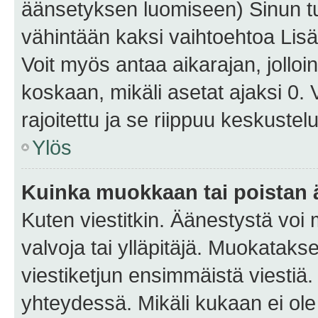
äänsetyksen luomiseen) Sinun tu
vähintään kaksi vaihtoehtoa Lisää
Voit myös antaa aikarajan, jolloi
koskaan, mikäli asetat ajaksi 0.
rajoitettu ja se riippuu keskustel
Ylös
Kuinka muokkaan tai poistan
Kuten viestitkin. Äänestystä voi
valvoja tai ylläpitäjä. Muokatak
viestiketjun ensimmäistä viestiä
yhteydessä. Mikäli kukaan ei ol