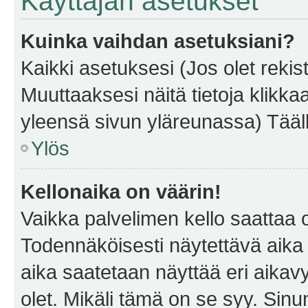
Käyttäjän asetukset
Kuinka vaihdan asetuksiani?
Kaikki asetuksesi (Jos olet rekist
Muuttaaksesi näitä tietoja klikka
yleensä sivun yläreunassa) Tääll
Ylös
Kellonaika on väärin!
Vaikka palvelimen kello saattaa 
Todennäköisesti näytettävä aika
aika saatetaan näyttää eri aika
olet. Mikäli tämä on se syy. Si