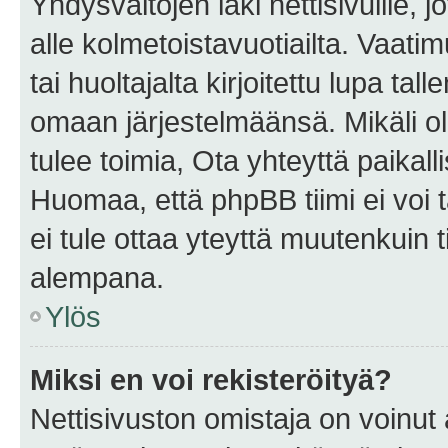
Yhdysvaltojen laki nettisivuille, 
alle kolmetoistavuotiailta. Vaa
tai huoltajalta kirjoitettu lupa ta
omaan järjestelmäänsä. Mikäli 
tulee toimia, Ota yhteyttä paika
Huomaa, että phpBB tiimi ei voi t
ei tule ottaa yteyttä muutenkuin t
alempana.
Ylös
Miksi en voi rekisteröityä?
Nettisivuston omistaja on voinut a