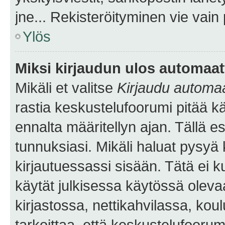
jne... Rekisteröityminen vie vain
Ylös
Miksi kirjaudun ulos automaat
Mikäli et valitse
Kirjaudu automaat
rastia keskustelufoorumi pitää k
ennalta määritellyn ajan. Tällä e
tunnuksiasi. Mikäli haluat pysyä 
kirjautuessassi sisään. Tätä ei k
käytät julkisessa käytössä oleva
kirjastossa, nettikahvilassa, koul
tarkoittaa, että keskustelufoorum