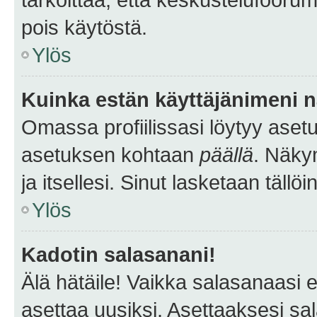
pois käytöstä.
Ylös
Kuinka estän käyttäjänimeni n
Omassa profiilissasi löytyy aset
asetuksen kohtaan
päällä
. Näkym
ja itsellesi. Sinut lasketaan tällö
Ylös
Kadotin salasanani!
Älä hätäile! Vaikka salasanaasi 
asettaa uusiksi. Asettaaksesi s