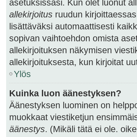
asetuksissasi. Kun olet luonut all
allekirjoitus
ruudun kirjoittaessasi
lisättäväksi automaattisesti kaikki
sopivan vaihtoehdon omista asetu
allekirjoituksen näkymisen viesti
allekirjoituksesta, kun kirjoitat uu
Ylös
Kuinka luon äänestyksen?
Äänestyksen luominen on helppoa.
muokkaat viestiketjun ensimmäis
äänestys
. (Mikäli tätä ei ole. oik