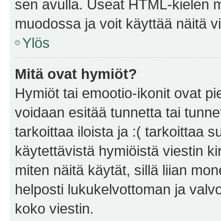
sen avulla. Useat HTML-kielen m
muodossa ja voit käyttää näitä vi
Ylös
Mitä ovat hymiöt?
Hymiöt tai emootio-ikonit ovat pie
voidaan esitää tunnetta tai tunnet
tarkoittaa iloista ja :( tarkoittaa 
käytettävistä hymiöistä viestin k
miten näitä käytät, sillä liian m
helposti lukukelvottoman ja valvo
koko viestin.