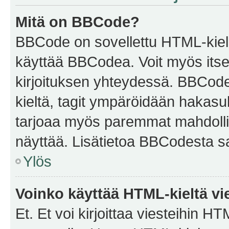
Mitä on BBCode?
BBCode on sovellettu HTML-kieles
käyttää BBCodea. Voit myös itse
kirjoituksen yhteydessä. BBCode 
kieltä, tagit ympäröidään hakasului
tarjoaa myös paremmat mahdollis
näyttää. Lisätietoa BBCodesta saat
Ylös
Voinko käyttää HTML-kieltä vi
Et. Et voi kirjoittaa viesteihin H