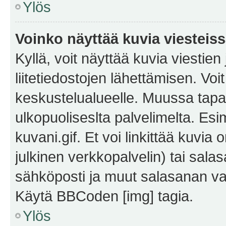
Ylös
Voinko näyttää kuvia viesteis
Kyllä, voit näyttää kuvia viestien 
liitetiedostojen lähettämisen. Vo
keskustelualueelle. Muussa tapa
ulkopuoliseslta palvelimelta. Es
kuvani.gif. Et voi linkittää kuvia 
julkinen verkkopalvelin) tai sala
sähköposti ja muut salasanan vaa
Käytä BBCoden [img] tagia.
Ylös