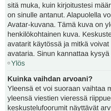
sitä muka, kuin kirjoitustesi mää
on sinulle antanut. Alapuolella v
Avatar-kuvana. Tämä kuva on yle
henkilökohtainen kuva. Keskuste
avatarit käytössä ja mitkä voivat 
avataria. Sinun kannattaa kysyä yl
Ylös
Kuinka vaihdan arvoani?
Yleensä et voi suoraan vaihtaa 
yleensä viestien vieressä riippu
keskustelufoorumit näyttävät ar