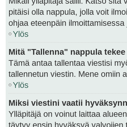
Mikäli ylläpitäjä sallii. Katso sitä
pitäisi olla nappula, jolla voit i
ohjaa eteenpäin ilmoittamisessa j
Ylös
Mitä "Tallenna" nappula tekee
Tämä antaa tallentaa viestisi m
tallennetun viestin. Mene omiin a
Ylös
Miksi viestini vaatii hyväksyn
Ylläpitäjä on voinut laittaa alueen
täytyy ensin hyväksyä valvojien 