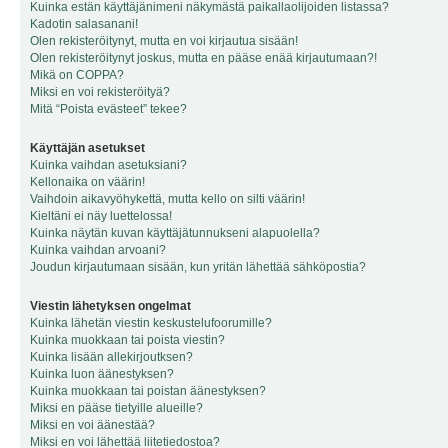
Kuinka estän käyttäjänimeni näkymästä paikallaolijoiden listassa?
Kadotin salasanani!
Olen rekisteröitynyt, mutta en voi kirjautua sisään!
Olen rekisteröitynyt joskus, mutta en pääse enää kirjautumaan?!
Mikä on COPPA?
Miksi en voi rekisteröityä?
Mitä “Poista evästeet” tekee?
Käyttäjän asetukset
Kuinka vaihdan asetuksiani?
Kellonaika on väärin!
Vaihdoin aikavyöhykettä, mutta kello on silti väärin!
Kieltäni ei näy luettelossa!
Kuinka näytän kuvan käyttäjätunnukseni alapuolella?
Kuinka vaihdan arvoani?
Joudun kirjautumaan sisään, kun yritän lähettää sähköpostia?
Viestin lähetyksen ongelmat
Kuinka lähetän viestin keskustelufoorumille?
Kuinka muokkaan tai poista viestin?
Kuinka lisään allekirjoutksen?
Kuinka luon äänestyksen?
Kuinka muokkaan tai poistan äänestyksen?
Miksi en pääse tietyille alueille?
Miksi en voi äänestää?
Miksi en voi lähettää liitetiedostoa?