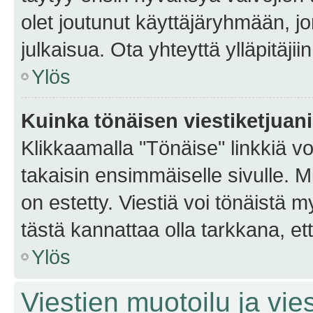
olet joutunut käyttäjäryhmään, jo
julkaisua. Ota yhteyttä ylläpitäjii
Ylös
Kuinka tönäisen viestiketjuan
Klikkaamalla "Tönäise" linkkiä voi
takaisin ensimmäiselle sivulle. M
on estetty. Viestiä voi tönäistä m
tästä kannattaa olla tarkkana, e
Ylös
Viestien muotoilu ja vies