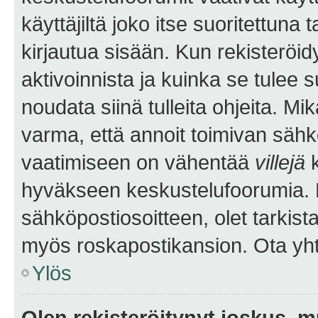
käyttäjiltä joko itse suoritettuna 
kirjautua sisään. Kun rekisteröidy
aktivoinnista ja kuinka se tulee s
noudata siinä tulleita ohjeita. Mi
varma, että annoit toimivan sähk
vaatimiseen on vähentää
villejä
k
hyväkseen keskustelufoorumia. Mi
sähköpostiosoitteen, olet tarkista
myös roskapostikansion. Ota yhte
Ylös
Olen rekisteröitynyt joskus, 