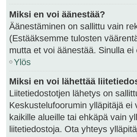
Miksi en voi äänestää?
Äänestäminen on sallittu vain rekis
(Estääksemme tulosten väärentämi
mutta et voi äänestää. Sinulla ei 
Ylös
Miksi en voi lähettää liitetied
Liitetiedostotjen lähetys on sallit
Keskustelufoorumin ylläpitäjä ei v
kaikille alueille tai ehkäpä vain 
liitetiedostoja. Ota yhteys ylläpit