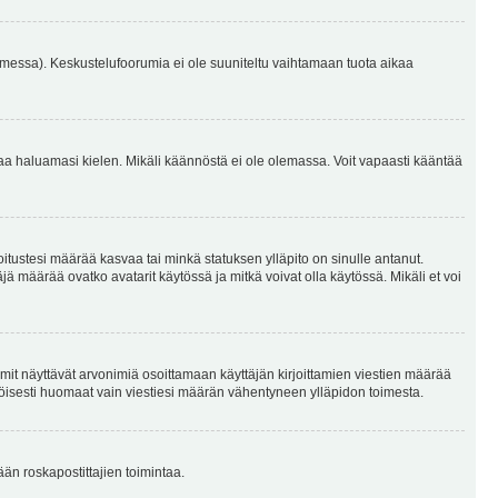
omessa). Keskustelufoorumia ei ole suuniteltu vaihtamaan tuota aikaa
sentaa haluamasi kielen. Mikäli käännöstä ei ole olemassa. Voit vapaasti kääntää
joitustesi määrää kasvaa tai minkä statuksen ylläpito on sinulle antanut.
 määrää ovatko avatarit käytössä ja mitkä voivat olla käytössä. Mikäli et voi
mit näyttävät arvonimiä osoittamaan käyttäjän kirjoittamien viestien määrää
ennäköisesti huomaat vain viestiesi määrän vähentyneen ylläpidon toimesta.
ään roskapostittajien toimintaa.