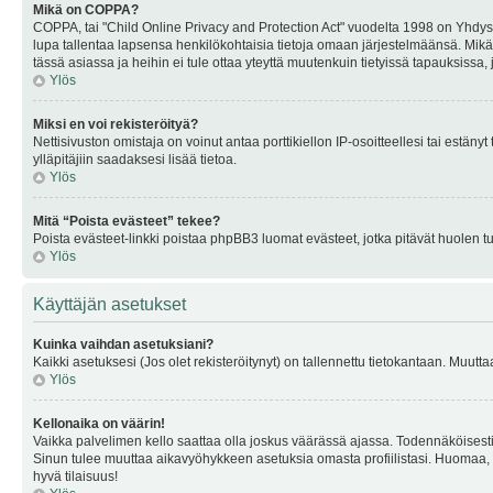
Mikä on COPPA?
COPPA, tai "Child Online Privacy and Protection Act" vuodelta 1998 on Yhdysval
lupa tallentaa lapsensa henkilökohtaisia tietoja omaan järjestelmäänsä. Mikä
tässä asiassa ja heihin ei tule ottaa yteyttä muutenkuin tietyissä tapauksissa,
Ylös
Miksi en voi rekisteröityä?
Nettisivuston omistaja on voinut antaa porttikiellon IP-osoitteellesi tai estä
ylläpitäjiin saadaksesi lisää tietoa.
Ylös
Mitä “Poista evästeet” tekee?
Poista evästeet-linkki poistaa phpBB3 luomat evästeet, jotka pitävät huolen tunn
Ylös
Käyttäjän asetukset
Kuinka vaihdan asetuksiani?
Kaikki asetuksesi (Jos olet rekisteröitynyt) on tallennettu tietokantaan. Muutta
Ylös
Kellonaika on väärin!
Vaikka palvelimen kello saattaa olla joskus väärässä ajassa. Todennäköisesti
Sinun tulee muuttaa aikavyöhykkeen asetuksia omasta profiilistasi. Huomaa, että 
hyvä tilaisuus!