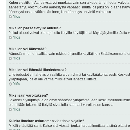
Kuten viestitkin. Äänestystä voi muokata vain sen alkuperäinen luoja, valvoja
äänestänyt. Voit muokata äänestystä vapaasti, mutta jos joku on jo äänestänyt
äänestystuosten väärentäminen, kun äänestys on vielä voimassa.
Ylös
Miksi en pääse tietyille alueille?
Jotkut alueet voivat olla rajoitettu tietyille käyttäjille tai käyttäjäryhmille. Jotta
Ylös
Miksi en voi äänestää?
Äänestäminen on sallittu vain rekisteröityneille käyttäjille. (Estääksemme tulos
Ylös
Miksi en voi lähettää liitetiedostoa?
Liitetiedostotjen lähetys on sallittu alue, ryhmä tai käyttäjäkohtaisesti. Keskus
ylläpitäjään, jos et ole varma miksi et voi lähettää liitteitä.
Ylös
Miksi sain varoituksen?
Jokaisella ylläpitäjällä on omat sääntösä ylläpitämällään keskustelufoorumilla
ole mitään tekemistä tietyllä sivustolla saamasi varoituksen kanssa.
Ylös
Kuinka ilmoitan asiattoman viestin valvojalle?
Mikäli ylläpitäjä sallii. Katso sitä viestiä, jonka haluat ilmoittaa ja siinä pitä