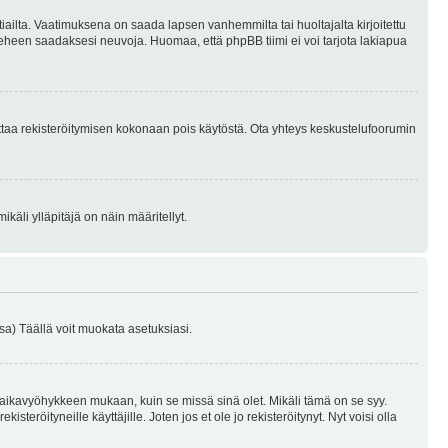
tiailta. Vaatimuksena on saada lapsen vanhemmilta tai huoltajalta kirjoitettu
ieheen saadaksesi neuvoja. Huomaa, että phpBB tiimi ei voi tarjota lakiapua
 ottaa rekisteröitymisen kokonaan pois käytöstä. Ota yhteys keskustelufoorumin
käli ylläpitäjä on näin määritellyt.
a) Täällä voit muokata asetuksiasi.
 aikavyöhykkeen mukaan, kuin se missä sinä olet. Mikäli tämä on se syy.
eröityneille käyttäjille. Joten jos et ole jo rekisteröitynyt. Nyt voisi olla