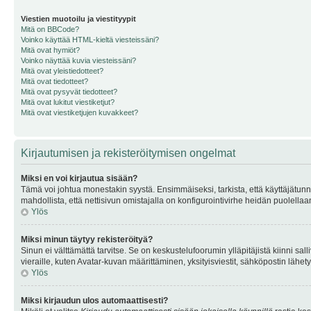
Viestien muotoilu ja viestityypit
Mitä on BBCode?
Voinko käyttää HTML-kieltä viesteissäni?
Mitä ovat hymiöt?
Voinko näyttää kuvia viesteissäni?
Mitä ovat yleistiedotteet?
Mitä ovat tiedotteet?
Mitä ovat pysyvät tiedotteet?
Mitä ovat lukitut viestiketjut?
Mitä ovat viestiketjujen kuvakkeet?
Kirjautumisen ja rekisteröitymisen ongelmat
Miksi en voi kirjautua sisään?
Tämä voi johtua monestakin syystä. Ensimmäiseksi, tarkista, että käyttäjätunnuk
mahdollista, että nettisivun omistajalla on konfigurointivirhe heidän puolellaan
Ylös
Miksi minun täytyy rekisteröityä?
Sinun ei välttämättä tarvitse. Se on keskustelufoorumin ylläpitäjistä kiinni sall
vieraille, kuten Avatar-kuvan määrittäminen, yksityisviestit, sähköpostin lähety
Ylös
Miksi kirjaudun ulos automaattisesti?