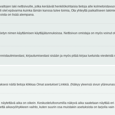
tojen laki nettisivuille, jotka keräävät henkilökohtaisia tietoja alle kolmetoistavuo
li olet epävarma kuinka tämän kanssa tulee toimia, Ota yhteyttä paikalliseen lakim
 joista on lisää alempana.
nyt tietyn nimen käyttämisen käyttäjätunnuksissa. Nettisivun omistaja on myös voinut
istautmisestasi, kirjautumisestasi sisään ja myös pitää kirjaa luetuista viesteistä mi
aksesi näitä tietoja klikkaa
Omat asetukset
Linkkiä. (Näkyy yleensä sivun yläreunass
 näytettävä aika on oikein. Keskustelufoorumilla näkyvä aika saatetaan näyttää eri
aikavyöhykkeen vaihto, kuten suurin osa muistakin asetuksista on tarjolla vain rekist