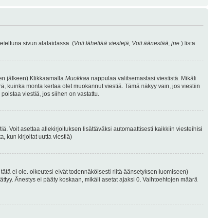
eteltuna sivun alalaidassa. (
Voit lähettää viestejä, Voit äänestää, jne.
) lista.
isen jälkeen) Klikkaamalla
Muokkaa
nappulaa valitsemastasi viestistä. Mikäli
, kuinka monta kertaa olet muokannut viestiä. Tämä näkyy vain, jos viestiin
poistaa viestiä, jos siihen on vastattu.
iä. Voit asettaa allekirjoituksen lisättäväksi automaattisesti kaikkiin viesteihisi
 kun kirjoitat uutta viestiä)
i tätä ei ole. oikeutesi eivät todennäköisesti riitä äänsetyksen luomiseen)
ättyy. Änestys ei pääty koskaan, mikäli asetat ajaksi 0. Vaihtoehtojen määrä