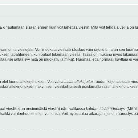
irjautumaan sisään ennen kuin voit lähettää viestin. Mitä voit tehdä alueilla on lu
a vain omia viestejäsi. Voit muokata viestiäsi (Joskus vain rajoitetun ajan sen luom
okkauksen tapahtuneen, kun palaat lukemaan viestiä. Tässä on mukana myös lukumäärä
pitää itse jättää syy mitä on muokattu ja miksi). Huomaa, että normaali käyttäjä ei voi 
olet luonut allekirjoituksen. Voit valita
Lisää allekirjoitus
ruudun kirjoittaessasi viest
tää allekirjoituksen näkymisen viestikohtaisesti poistamalla rastin allekirjoituksesta,
aat viestiketjun ensimmäistä viestiä) näet valikossa kohdan
Lisää äänestys
. (Mikäl
aikki vaihtoehdot omille riveillensä. Voit myös antaa aikarajan, jolloin äänestys pä