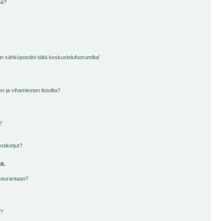
nä?
n sähköpostiini tältä keskustelufoorumilta!
en ja vihamiesten listoilta?
?
stiketjut?
it.
 seurantaan?
a?