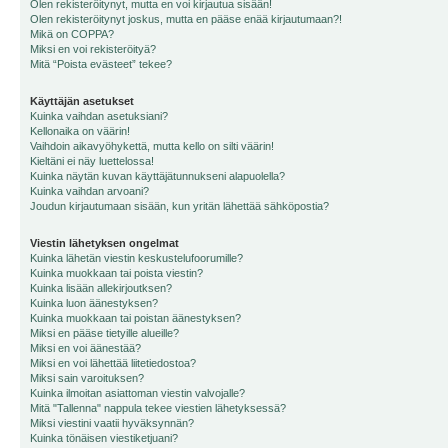
Olen rekisteröitynyt, mutta en voi kirjautua sisään!
Olen rekisteröitynyt joskus, mutta en pääse enää kirjautumaan?!
Mikä on COPPA?
Miksi en voi rekisteröityä?
Mitä “Poista evästeet” tekee?
Käyttäjän asetukset
Kuinka vaihdan asetuksiani?
Kellonaika on väärin!
Vaihdoin aikavyöhykettä, mutta kello on silti väärin!
Kieltäni ei näy luettelossa!
Kuinka näytän kuvan käyttäjätunnukseni alapuolella?
Kuinka vaihdan arvoani?
Joudun kirjautumaan sisään, kun yritän lähettää sähköpostia?
Viestin lähetyksen ongelmat
Kuinka lähetän viestin keskustelufoorumille?
Kuinka muokkaan tai poista viestin?
Kuinka lisään allekirjoutksen?
Kuinka luon äänestyksen?
Kuinka muokkaan tai poistan äänestyksen?
Miksi en pääse tietyille alueille?
Miksi en voi äänestää?
Miksi en voi lähettää liitetiedostoa?
Miksi sain varoituksen?
Kuinka ilmoitan asiattoman viestin valvojalle?
Mitä "Tallenna" nappula tekee viestien lähetyksessä?
Miksi viestini vaatii hyväksynnän?
Kuinka tönäisen viestiketjuani?