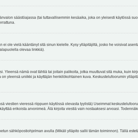
änvalon säästöajassa (tai tuttavallisemmin kesäaika, joka on yleisesti käytössä su
errattuna.
an ei ole vielä kääntänyt sitä sinun kielelle. Kysy ylläpitäjiltä, josko he voisivat a
alapuolella olevaa linkkiä).
. Yleensä nämä ovat tähtiä tai joitain palikoita, jotka muuttuvat sitä muka, kuin kir
n yleensä uniikki ja käyttäjän henkilökohtainen kuva. Keskustelufoorumin ylläpitäjä
sä viestien vieressä riippuen käytössä olevasta tyylistä) Useimmat keskustelufooru
oivat käyttää erikoista arvonimeä. Älä kirjoita viestiä vain nostaaksesi arvoasi. Tod
netun sähköpostiohjelman avulla (Mikäli ylläpito sallii tämän toiminnon). Tällä estet