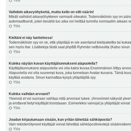
Ylös
Vaihdoin aikavyöhykettä, mutta kello on silti väärin!
Mikäli vaihdoit aikavyöhykkeen varmasti oikeaksi. Todennäköisin syy on päiv
automaattisesti, joten kesällä tuo aika voi heittää tunnilla normaaliin aikaan v
Ylös
Kieltäni ei näy luettelossa!
Todennäköisin syy on se, että yläpitäjä ei ole asentanut kielipakettia tai kuka
sen myös itse. Lisätietoja tästä saat phpBB Ryhmän nettisivuilta (Katso sivun 
Ylös
Kuinka näytän kuvan käyttäjätunnukseni alapuolella?
Käyttäjätunnuksesi alapuolella voi olla kaksi kuvaa Ensimmäinen liittyy arvoosi
Alapuolella voi olla suurempi kuva, joka tunnetaan Avatar-kuvana. Tämä kuva o
käyttää avataria. Sinun kannattaa kysyä ylläpitäjiltä syy.
Ylös
Kuinka vaihdan arvoani?
Yleensä et voi suoraan vaihtaa mitä arvonasi lukee. (Arvonimet näkyvät yleen
ja erottavat tietyt käyttäjät toisistaaan. Esimerkiksi valvojat ja ylläpitäjät v
Ylös
Joudun kirjautumaan sisään, kun yritän lähettää sähköpostia?
Vain rekisteröityneet käyttäjät voivat lähettää sähköpostiviestejä sisäänraken
Ylös