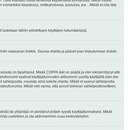
. Tällä estetään muita henkilöitä käyttämästä tunnuksiasi. Mikäli haluat
 esimerkiksi kirjastossa, nettikahvilassa, koulussa, jne... Mikäli et näe tätä
inut lasketaan tällöin piilotettujen käyttäjien lukumäärässä.
hdin salasanan
linkkiä. Seuraa ohjeita ja pääset pian kirjautumaan sisään.
 asiasta on tapahtunut. Mikäli COPPA-tuki on päällä ja
olet rekisteröitynyt alle
ufoorumit vaativat käyttäjätunnusten aktivoinnin uusilta käyttäjiltä joko itse
ait sähköpostia, noudata siinä tulleita ohjeita. Mikäli et saanut sähköpostia.
telufoorumia. Mikäli olet varma, että annoit toimivan sähköpostiosoitteen,
ä) tai ylläpitäjä on poistanut jostain syystä käyttäjätunnuksesi. Mikäli
eröidy uudelleen ja ota aktiivisemmin osaa keskusteluihin.