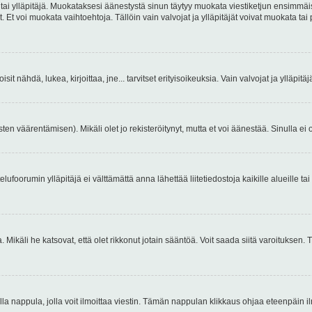
 tai ylläpitäjä. Muokataksesi äänestystä sinun täytyy muokata viestiketjun ensimmäi
. Et voi muokata vaihtoehtoja. Tällöin vain valvojat ja ylläpitäjät voivat muokata 
 voisit nähdä, lukea, kirjoittaa, jne... tarvitset erityisoikeuksia. Vain valvojat ja ylläpi
ten väärentämisen). Mikäli olet jo rekisteröitynyt, mutta et voi äänestää. Sinulla ei o
telufoorumin ylläpitäjä ei välttämättä anna lähettää liitetiedostoja kaikille alueille 
. Mikäli he katsovat, että olet rikkonut jotain sääntöä. Voit saada siitä varoituks
isi olla nappula, jolla voit ilmoittaa viestin. Tämän nappulan klikkaus ohjaa eteenpäin 