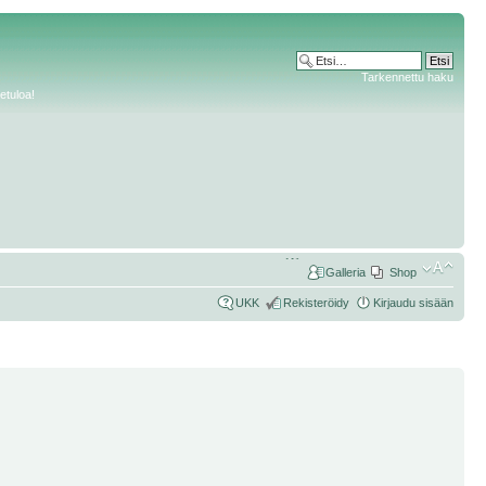
Tarkennettu haku
etuloa!
Galleria
Shop
UKK
Rekisteröidy
Kirjaudu sisään