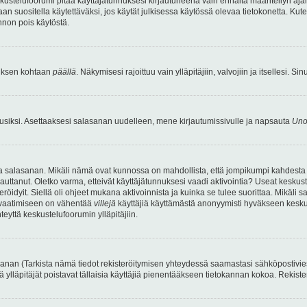
kustelufoorumi pitää käyttäjätunnuksesi kirjautuneena vain ennalta määritellyn ajan
an suositella käytettäväksi, jos käytät julkisessa käytössä olevaa tietokonetta. Kuten
innon pois käytöstä.
etuksen kohtaan
päällä
. Näkymisesi rajoittuu vain ylläpitäjiin, valvojiin ja itsellesi. S
uusiksi. Asettaaksesi salasanan uudelleen, mene kirjautumissivulle ja napsauta
Uno
n ja salasanan. Mikäli nämä ovat kunnossa on mahdollista, että jompikumpi kahdesta
auttanut. Oletko varma, etteivät käyttäjätunnuksesi vaadi aktivointia? Useat keskustel
röidyit. Siellä oli ohjeet mukana aktivoinnista ja kuinka se tulee suorittaa. Mikäli s
n vaatimiseen on vähentää
villejä
käyttäjiä käyttämästä anonyymisti hyväkseen keskus
teyttä keskustelufoorumin ylläpitäjiin.
an (Tarkista nämä tiedot rekisteröitymisen yhteydessä saamastasi sähköpostiviestist
tä ylläpitäjät poistavat tällaisia käyttäjiä pienentääkseen tietokannan kokoa. Rekist