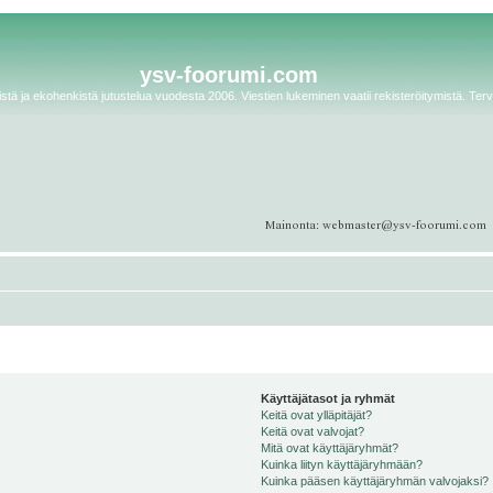
ysv-foorumi.com
tä ja ekohenkistä jutustelua vuodesta 2006. Viestien lukeminen vaatii rekisteröitymistä. Terv
Käyttäjätasot ja ryhmät
Keitä ovat ylläpitäjät?
Keitä ovat valvojat?
Mitä ovat käyttäjäryhmät?
Kuinka liityn käyttäjäryhmään?
Kuinka pääsen käyttäjäryhmän valvojaksi?