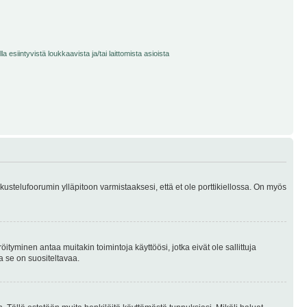
 esiintyvistä loukkaavista ja/tai laittomista asioista
skustelufoorumin ylläpitoon varmistaaksesi, että et ole porttikiellossa. On myös
öityminen antaa muitakin toimintoja käyttöösi, jotka eivät ole sallittuja
ja se on suositeltavaa.