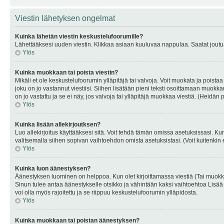
Viestin lähetyksen ongelmat
Kuinka lähetän viestin keskustelufoorumille?
Lähettääksesi uuden viestin. Klikkaa asiaan kuuluvaa nappulaa. Saatat joutua k
Ylös
Kuinka muokkaan tai poista viestin?
Mikäli et ole keskustelufoorumin ylläpitäjä tai valvoja. Voit muokata ja poista
joku on jo vastannut viestiisi. Siihen lisätään pieni teksti osoittamaan mu
on jo vastattu ja se ei näy, jos valvoja tai ylläpitäjä muokkaa viestiä. (Heidän 
Ylös
Kuinka lisään allekirjoutksen?
Luo allekirjoitus käyttääksesi sitä. Voit tehdä tämän omissa asetuksissasi. Kun 
valitsemalla siihen sopivan vaihtoehdon omista asetuksistasi. (Voit kuitenkin es
Ylös
Kuinka luon äänestyksen?
Äänestyksen luominen on helppoa. Kun olet kirjoittamassa viestiä (Tai muokk
Sinun tulee antaa äänestykselle otsikko ja vähintään kaksi vaihtoehtoa Lisää k
voi olla myös rajoitettu ja se riippuu keskustelufoorumin ylläpidosta.
Ylös
Kuinka muokkaan tai poistan äänestyksen?