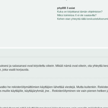
phpBB 3 asiat
Kuka on kirjoittanut tämän ohjelmiston?
Miksi toimintoa X ei ole saatavilla?
Kehen otan yhteyttä tällä keskustelufoorumilla
sesi ja salasanasi ovat kirjoitettu oikein. Mikäli nämä ovat oikein, ota yhteyttä ke
, joka vaatii korjausta.
ivatko he rekisteröitymättömien käyttäjien lähettää viestejä. Mutta kuitenkin. Rekister
s muille käyttäjille, käyttäjäryhmät, jne... Rekisteröityminen vie vain pienen hetken 