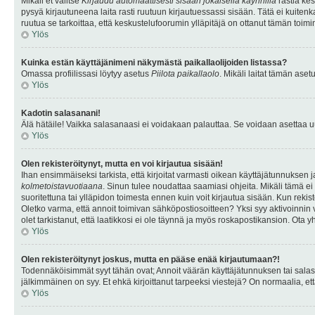
Mikäli et valitse
Kirjaudu automaattisesti sisään jokaisella käynnillä
rastia kes
pysyä kirjautuneena laita rasti ruutuun kirjautuessassi sisään. Tätä ei kuitenka
ruutua se tarkoittaa, että keskustelufoorumin ylläpitäjä on ottanut tämän toim
Ylös
Kuinka estän käyttäjänimeni näkymästä paikallaolijoiden listassa?
Omassa profiilissasi löytyy asetus
Piilota paikallaolo
. Mikäli laitat tämän as
Ylös
Kadotin salasanani!
Älä hätäile! Vaikka salasanaasi ei voidakaan palauttaa. Se voidaan asettaa 
Ylös
Olen rekisteröitynyt, mutta en voi kirjautua sisään!
Ihan ensimmäiseksi tarkista, että kirjoitat varmasti oikean käyttäjätunnukse
kolmetoistavuotiaana
. Sinun tulee noudattaa saamiasi ohjeita. Mikäli tämä ei 
suoritettuna tai ylläpidon toimesta ennen kuin voit kirjautua sisään. Kun rekiste
Oletko varma, että annoit toimivan sähköpostiosoitteen? Yksi syy aktivoinni
olet tarkistanut, että laatikkosi ei ole täynnä ja myös roskapostikansion. Ota yh
Ylös
Olen rekisteröitynyt joskus, mutta en pääse enää kirjautumaan?!
Todennäköisimmät syyt tähän ovat; Annoit väärän käyttäjätunnuksen tai salasan
jälkimmäinen on syy. Et ehkä kirjoittanut tarpeeksi viestejä? On normaalia, et
Ylös