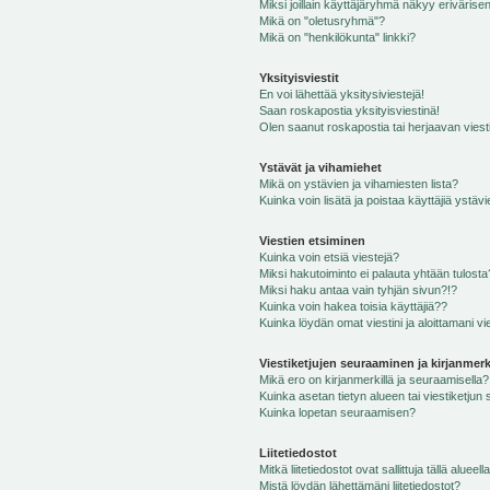
Miksi joillain käyttäjäryhmä näkyy erivärise
Mikä on "oletusryhmä"?
Mikä on "henkilökunta" linkki?
Yksityisviestit
En voi lähettää yksitysiviestejä!
Saan roskapostia yksityisviestinä!
Olen saanut roskapostia tai herjaavan viesti
Ystävät ja vihamiehet
Mikä on ystävien ja vihamiesten lista?
Kuinka voin lisätä ja poistaa käyttäjiä ystävi
Viestien etsiminen
Kuinka voin etsiä viestejä?
Miksi hakutoiminto ei palauta yhtään tulosta
Miksi haku antaa vain tyhjän sivun?!?
Kuinka voin hakea toisia käyttäjiä??
Kuinka löydän omat viestini ja aloittamani vie
Viestiketjujen seuraaminen ja kirjanmerk
Mikä ero on kirjanmerkillä ja seuraamisella?
Kuinka asetan tietyn alueen tai viestiketjun
Kuinka lopetan seuraamisen?
Liitetiedostot
Mitkä liitetiedostot ovat sallittuja tällä alueell
Mistä löydän lähettämäni liitetiedostot?