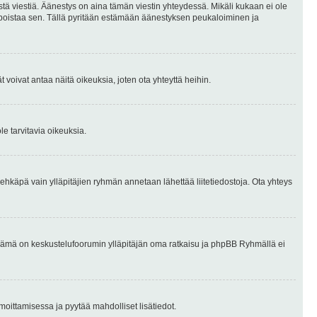
stä viestiä. Äänestys on aina tämän viestin yhteydessä. Mikäli kukaan ei ole
tai poistaa sen. Tällä pyritään estämään äänestyksen peukaloiminen ja
täjät voivat antaa näitä oikeuksia, joten ota yhteyttä heihin.
le tarvitavia oikeuksia.
tai ehkäpä vain ylläpitäjien ryhmän annetaan lähettää liitetiedostoja. Ota yhteys
en. Tämä on keskustelufoorumin ylläpitäjän oma ratkaisu ja phpBB Ryhmällä ei
ilmoittamisessa ja pyytää mahdolliset lisätiedot.