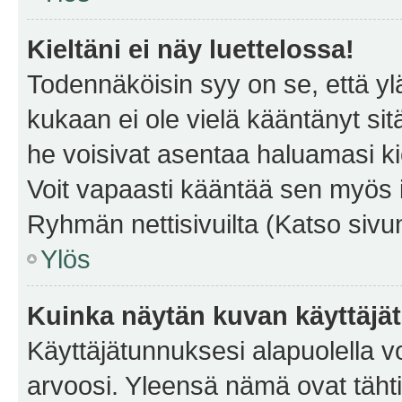
Kieltäni ei näy luettelossa!
Todennäköisin syy on se, että yläp
kukaan ei ole vielä kääntänyt sitä 
he voisivat asentaa haluamasi ki
Voit vapaasti kääntää sen myös i
Ryhmän nettisivuilta (Katso sivun
Ylös
Kuinka näytän kuvan käyttäjä
Käyttäjätunnuksesi alapuolella vo
arvoosi. Yleensä nämä ovat tähtiä 