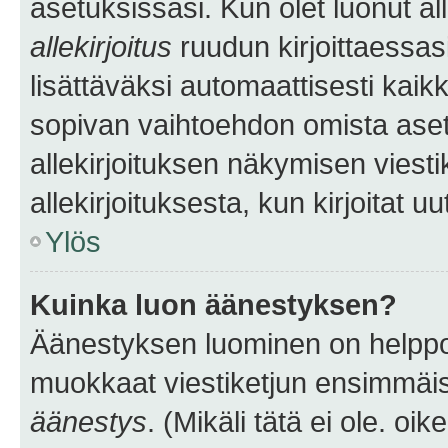
asetuksissasi. Kun olet luonut all
allekirjoitus
ruudun kirjoittaessasi
lisättäväksi automaattisesti kaikki
sopivan vaihtoehdon omista asetu
allekirjoituksen näkymisen viesti
allekirjoituksesta, kun kirjoitat uu
Ylös
Kuinka luon äänestyksen?
Äänestyksen luominen on helppoa.
muokkaat viestiketjun ensimmäis
äänestys
. (Mikäli tätä ei ole. oik