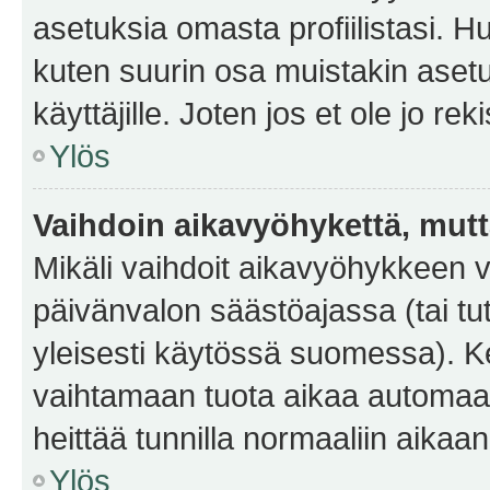
asetuksia omasta profiilistasi. 
kuten suurin osa muistakin asetuks
käyttäjille. Joten jos et ole jo rek
Ylös
Vaihdoin aikavyöhykettä, mutta 
Mikäli vaihdoit aikavyöhykkeen 
päivänvalon säästöajassa (tai tu
yleisesti käytössä suomessa). Ke
vaihtamaan tuota aikaa automaatti
heittää tunnilla normaaliin aikaan
Ylös