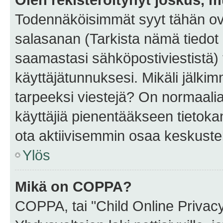
Todennäköisimmät syyt tähän ova
salasanan (Tarkista nämä tiedot
saamastasi sähköpostiviestistä) t
käyttäjätunnuksesi. Mikäli jälkim
tarpeeksi viestejä? On normaalia, 
käyttäjiä pienentääkseen tietoka
ota aktiivisemmin osaa keskustel
Ylös
Mikä on COPPA?
COPPA, tai "Child Online Privac