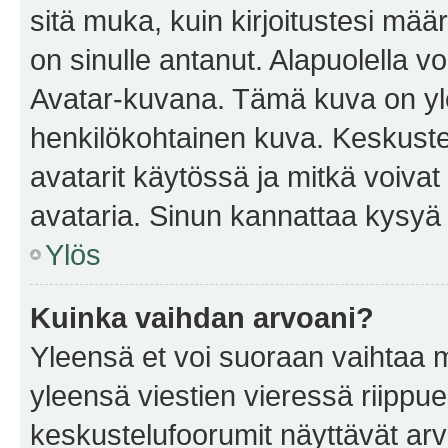
sitä muka, kuin kirjoitustesi mää
on sinulle antanut. Alapuolella v
Avatar-kuvana. Tämä kuva on yle
henkilökohtainen kuva. Keskuste
avatarit käytössä ja mitkä voivat 
avataria. Sinun kannattaa kysyä yl
Ylös
Kuinka vaihdan arvoani?
Yleensä et voi suoraan vaihtaa 
yleensä viestien vieressä riippu
keskustelufoorumit näyttävät ar