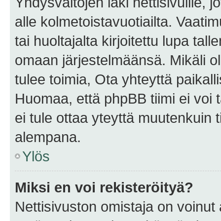
Yhdysvaltojen laki nettisivuille, 
alle kolmetoistavuotiailta. Vaa
tai huoltajalta kirjoitettu lupa ta
omaan järjestelmäänsä. Mikäli 
tulee toimia, Ota yhteyttä paika
Huomaa, että phpBB tiimi ei voi t
ei tule ottaa yteyttä muutenkuin t
alempana.
Ylös
Miksi en voi rekisteröityä?
Nettisivuston omistaja on voinut a