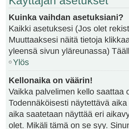
Käyttäjän asetukset
Kuinka vaihdan asetuksiani?
Kaikki asetuksesi (Jos olet rekist
Muuttaaksesi näitä tietoja klikka
yleensä sivun yläreunassa) Tääll
Ylös
Kellonaika on väärin!
Vaikka palvelimen kello saattaa 
Todennäköisesti näytettävä aika
aika saatetaan näyttää eri aika
olet. Mikäli tämä on se syy. Si