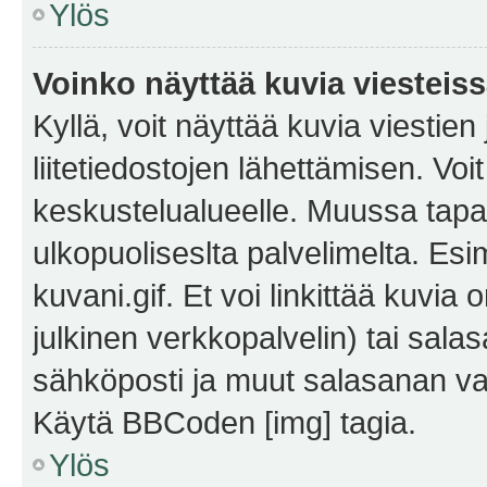
Ylös
Voinko näyttää kuvia viesteis
Kyllä, voit näyttää kuvia viestien 
liitetiedostojen lähettämisen. Vo
keskustelualueelle. Muussa tapa
ulkopuoliseslta palvelimelta. Es
kuvani.gif. Et voi linkittää kuvia 
julkinen verkkopalvelin) tai sala
sähköposti ja muut salasanan vaa
Käytä BBCoden [img] tagia.
Ylös