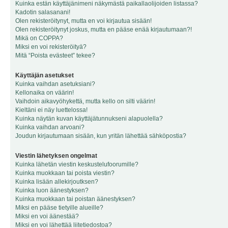
Kuinka estän käyttäjänimeni näkymästä paikallaolijoiden listassa?
Kadotin salasanani!
Olen rekisteröitynyt, mutta en voi kirjautua sisään!
Olen rekisteröitynyt joskus, mutta en pääse enää kirjautumaan?!
Mikä on COPPA?
Miksi en voi rekisteröityä?
Mitä “Poista evästeet” tekee?
Käyttäjän asetukset
Kuinka vaihdan asetuksiani?
Kellonaika on väärin!
Vaihdoin aikavyöhykettä, mutta kello on silti väärin!
Kieltäni ei näy luettelossa!
Kuinka näytän kuvan käyttäjätunnukseni alapuolella?
Kuinka vaihdan arvoani?
Joudun kirjautumaan sisään, kun yritän lähettää sähköpostia?
Viestin lähetyksen ongelmat
Kuinka lähetän viestin keskustelufoorumille?
Kuinka muokkaan tai poista viestin?
Kuinka lisään allekirjoutksen?
Kuinka luon äänestyksen?
Kuinka muokkaan tai poistan äänestyksen?
Miksi en pääse tietyille alueille?
Miksi en voi äänestää?
Miksi en voi lähettää liitetiedostoa?