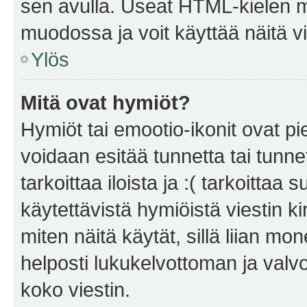
sen avulla. Useat HTML-kielen m
muodossa ja voit käyttää näitä vi
Ylös
Mitä ovat hymiöt?
Hymiöt tai emootio-ikonit ovat pie
voidaan esitää tunnetta tai tunnet
tarkoittaa iloista ja :( tarkoittaa 
käytettävistä hymiöistä viestin k
miten näitä käytät, sillä liian m
helposti lukukelvottoman ja valvo
koko viestin.