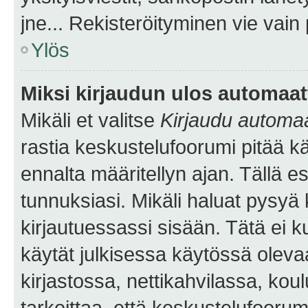
jne... Rekisteröityminen vie vain
Ylös
Miksi kirjaudun ulos automaat
Mikäli et valitse
Kirjaudu automaat
rastia keskustelufoorumi pitää k
ennalta määritellyn ajan. Tällä e
tunnuksiasi. Mikäli haluat pysyä 
kirjautuessassi sisään. Tätä ei k
käytät julkisessa käytössä oleva
kirjastossa, nettikahvilassa, koul
tarkoittaa, että keskustelufoorum