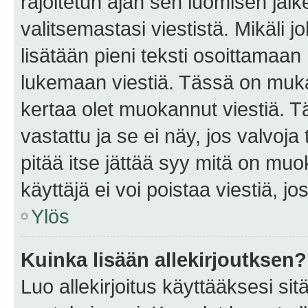
rajoitetun ajan sen luomisen jäl
valitsemastasi viestistä. Mikäli jo
lisätään pieni teksti osoittama
lukemaan viestiä. Tässä on mu
kertaa olet muokannut viestiä. Tä
vastattu ja se ei näy, jos valvoja
pitää itse jättää syy mitä on muo
käyttäjä ei voi poistaa viestiä, jo
Ylös
Kuinka lisään allekirjoutksen?
Luo allekirjoitus käyttääksesi si