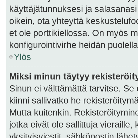
käyttäjätunnuksesi ja salasanasi 
oikein, ota yhteyttä keskustelufo
et ole porttikiellossa. On myös ma
konfigurointivirhe heidän puolella
Ylös
Miksi minun täytyy rekisteröit
Sinun ei välttämättä tarvitse. Se
kiinni sallivatko he rekisteröitym
Mutta kuitenkin. Rekisteröitymine
jotka eivät ole sallittuja vierail
yksityisviestit, sähköpostin lähet