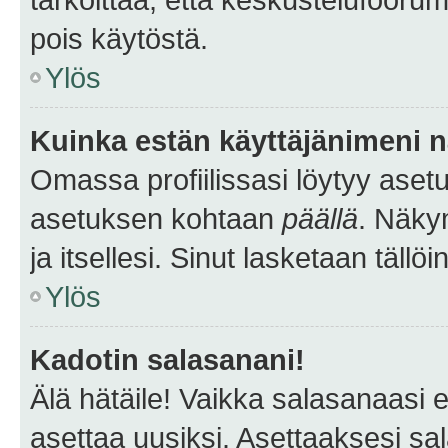
pois käytöstä.
Ylös
Kuinka estän käyttäjänimeni n
Omassa profiilissasi löytyy aset
asetuksen kohtaan
päällä
. Näkym
ja itsellesi. Sinut lasketaan tällö
Ylös
Kadotin salasanani!
Älä hätäile! Vaikka salasanaasi 
asettaa uusiksi. Asettaaksesi s