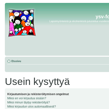
ysv-f
Lapsimyönteistä ja ekohenkistä jutustelua vuodesta 
Etusivu
Usein kysyttyä
Kirjautumisen ja rekisteröitymisen ongelmat
Miksi en voi kirjautua sisään?
Miksi minun täytyy rekisteröityä?
Miksi kirjaudun ulos automaattisesti?