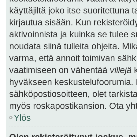
käyttäjiltä joko itse suoritettuna 
kirjautua sisään. Kun rekisteröidy
aktivoinnista ja kuinka se tulee s
noudata siinä tulleita ohjeita. Mi
varma, että annoit toimivan sähk
vaatimiseen on vähentää
villejä
k
hyväkseen keskustelufoorumia. Mi
sähköpostiosoitteen, olet tarkista
myös roskapostikansion. Ota yhte
Ylös
Olen rekisteröitynyt joskus, 