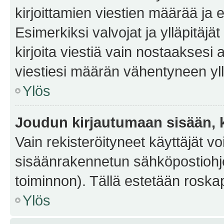
kirjoittamien viestien määrää ja er
Esimerkiksi valvojat ja ylläpitäjä
kirjoita viestiä vain nostaakses
viestiesi määrän vähentyneen yl
Ylös
Joudun kirjautumaan sisään, k
Vain rekisteröityneet käyttäjät v
sisäänrakennetun sähköpostiohjel
toiminnon). Tällä estetään roskap
Ylös