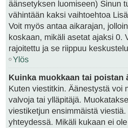
äänsetyksen luomiseen) Sinun tu
vähintään kaksi vaihtoehtoa Lisää
Voit myös antaa aikarajan, jolloi
koskaan, mikäli asetat ajaksi 0.
rajoitettu ja se riippuu keskustel
Ylös
Kuinka muokkaan tai poistan
Kuten viestitkin. Äänestystä voi
valvoja tai ylläpitäjä. Muokatak
viestiketjun ensimmäistä viestiä
yhteydessä. Mikäli kukaan ei ol