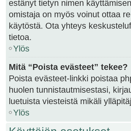
estänyt tietyn nimen käyttämisen
omistaja on myös voinut ottaa r
käytöstä. Ota yhteys keskusteluf
tietoa.
Ylös
Mitä “Poista evästeet” tekee?
Poista evästeet-linkki poistaa p
huolen tunnistautmisestasi, kirja
luetuista viesteistä mikäli ylläpitä
Ylös