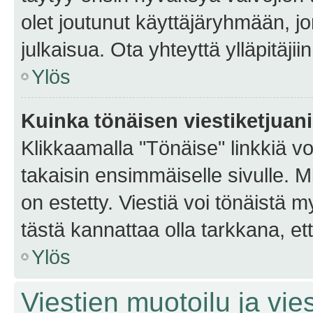
olet joutunut käyttäjäryhmään, jo
julkaisua. Ota yhteyttä ylläpitäjii
Ylös
Kuinka tönäisen viestiketjuan
Klikkaamalla "Tönäise" linkkiä voi
takaisin ensimmäiselle sivulle. M
on estetty. Viestiä voi tönäistä m
tästä kannattaa olla tarkkana, e
Ylös
Viestien muotoilu ja vies