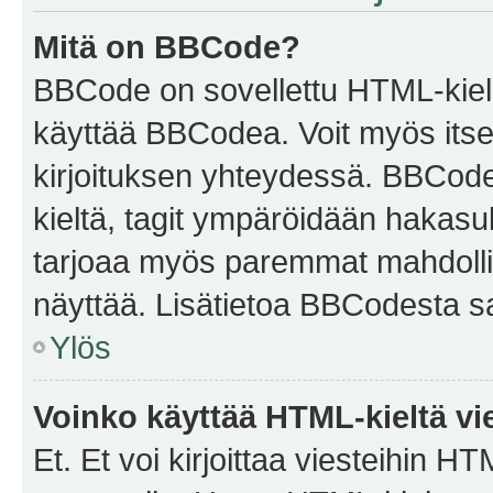
Mitä on BBCode?
BBCode on sovellettu HTML-kieles
käyttää BBCodea. Voit myös itse
kirjoituksen yhteydessä. BBCode 
kieltä, tagit ympäröidään hakasului
tarjoaa myös paremmat mahdollis
näyttää. Lisätietoa BBCodesta saat
Ylös
Voinko käyttää HTML-kieltä vi
Et. Et voi kirjoittaa viesteihin H