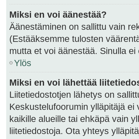
Miksi en voi äänestää?
Äänestäminen on sallittu vain rekis
(Estääksemme tulosten väärentämi
mutta et voi äänestää. Sinulla ei 
Ylös
Miksi en voi lähettää liitetied
Liitetiedostotjen lähetys on sallit
Keskustelufoorumin ylläpitäjä ei v
kaikille alueille tai ehkäpä vain 
liitetiedostoja. Ota yhteys ylläpit