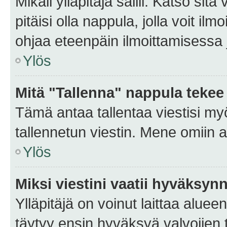
Mikäli ylläpitäjä sallii. Katso sitä
pitäisi olla nappula, jolla voit i
ohjaa eteenpäin ilmoittamisessa j
Ylös
Mitä "Tallenna" nappula tekee
Tämä antaa tallentaa viestisi m
tallennetun viestin. Mene omiin a
Ylös
Miksi viestini vaatii hyväksyn
Ylläpitäjä on voinut laittaa alueen
täytyy ensin hyväksyä valvojien 