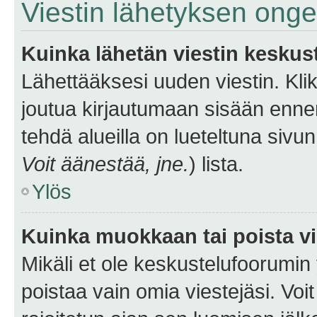
Viestin lähetyksen ong
Kuinka lähetän viestin keskus
Lähettääksesi uuden viestin. Kl
joutua kirjautumaan sisään ennen 
tehdä alueilla on lueteltuna sivun
Voit äänestää, jne.
) lista.
Ylös
Kuinka muokkaan tai poista vi
Mikäli et ole keskustelufoorumin y
poistaa vain omia viestejäsi. Voi