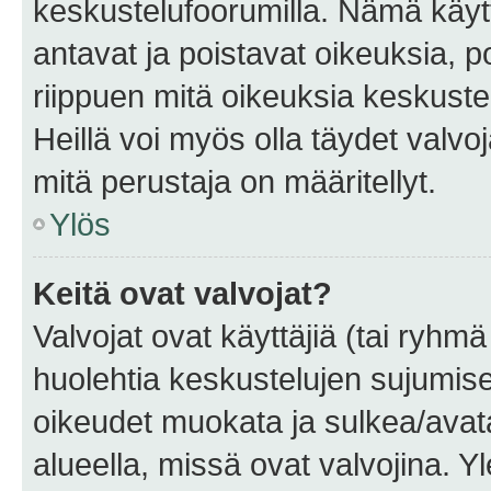
keskustelufoorumilla. Nämä käytt
antavat ja poistavat oikeuksia, por
riippuen mitä oikeuksia keskuste
Heillä voi myös olla täydet valvoj
mitä perustaja on määritellyt.
Ylös
Keitä ovat valvojat?
Valvojat ovat käyttäjiä (tai ryhmä
huolehtia keskustelujen sujumise
oikeudet muokata ja sulkea/avata, 
alueella, missä ovat valvojina. Y