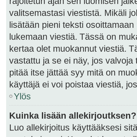
rajoitetun ajan sen luomisen jäl
valitsemastasi viestistä. Mikäli jo
lisätään pieni teksti osoittama
lukemaan viestiä. Tässä on mu
kertaa olet muokannut viestiä. Tä
vastattu ja se ei näy, jos valvoja
pitää itse jättää syy mitä on muo
käyttäjä ei voi poistaa viestiä, jo
Ylös
Kuinka lisään allekirjoutksen?
Luo allekirjoitus käyttääksesi si