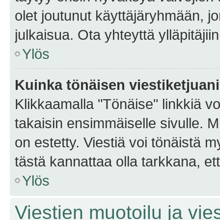
olet joutunut käyttäjäryhmään, jo
julkaisua. Ota yhteyttä ylläpitäjii
Ylös
Kuinka tönäisen viestiketjuan
Klikkaamalla "Tönäise" linkkiä voi
takaisin ensimmäiselle sivulle. M
on estetty. Viestiä voi tönäistä m
tästä kannattaa olla tarkkana, e
Ylös
Viestien muotoilu ja vies