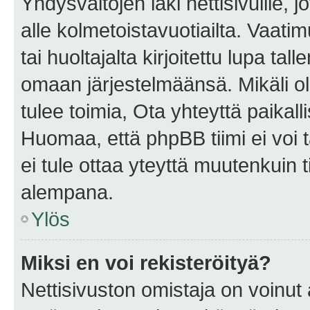
Yhdysvaltojen laki nettisivuille, 
alle kolmetoistavuotiailta. Vaa
tai huoltajalta kirjoitettu lupa ta
omaan järjestelmäänsä. Mikäli 
tulee toimia, Ota yhteyttä paika
Huomaa, että phpBB tiimi ei voi t
ei tule ottaa yteyttä muutenkuin t
alempana.
Ylös
Miksi en voi rekisteröityä?
Nettisivuston omistaja on voinut a