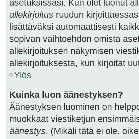
asetuksissasi. Kun olet luonut all
allekirjoitus
ruudun kirjoittaessasi
lisättäväksi automaattisesti kaikki
sopivan vaihtoehdon omista asetu
allekirjoituksen näkymisen viesti
allekirjoituksesta, kun kirjoitat uu
Ylös
Kuinka luon äänestyksen?
Äänestyksen luominen on helppoa.
muokkaat viestiketjun ensimmäis
äänestys
. (Mikäli tätä ei ole. oik