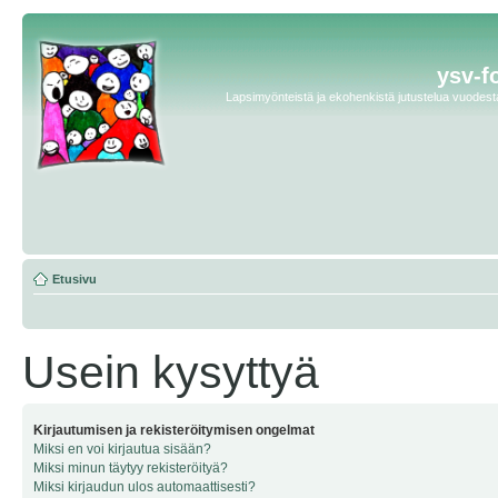
ysv-f
Lapsimyönteistä ja ekohenkistä jutustelua vuodesta 
Etusivu
Usein kysyttyä
Kirjautumisen ja rekisteröitymisen ongelmat
Miksi en voi kirjautua sisään?
Miksi minun täytyy rekisteröityä?
Miksi kirjaudun ulos automaattisesti?