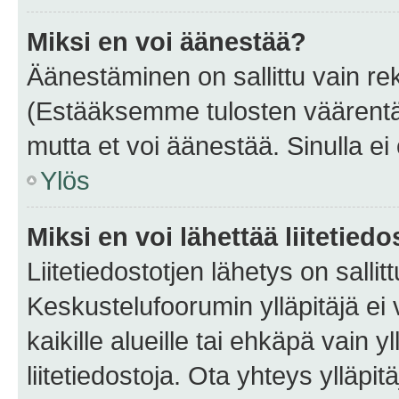
Miksi en voi äänestää?
Äänestäminen on sallittu vain rekis
(Estääksemme tulosten väärentämi
mutta et voi äänestää. Sinulla ei 
Ylös
Miksi en voi lähettää liitetied
Liitetiedostotjen lähetys on sallit
Keskustelufoorumin ylläpitäjä ei v
kaikille alueille tai ehkäpä vain 
liitetiedostoja. Ota yhteys ylläpit