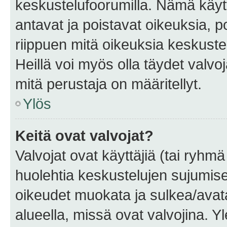
keskustelufoorumilla. Nämä käytt
antavat ja poistavat oikeuksia, por
riippuen mitä oikeuksia keskuste
Heillä voi myös olla täydet valvoj
mitä perustaja on määritellyt.
Ylös
Keitä ovat valvojat?
Valvojat ovat käyttäjiä (tai ryhmä
huolehtia keskustelujen sujumise
oikeudet muokata ja sulkea/avata, 
alueella, missä ovat valvojina. Y