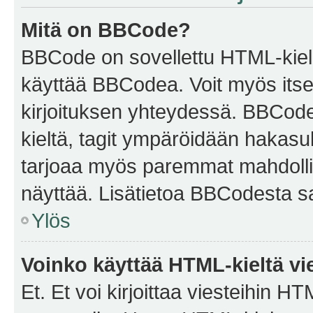
Mitä on BBCode?
BBCode on sovellettu HTML-kieles
käyttää BBCodea. Voit myös itse
kirjoituksen yhteydessä. BBCode 
kieltä, tagit ympäröidään hakasului
tarjoaa myös paremmat mahdollis
näyttää. Lisätietoa BBCodesta saat
Ylös
Voinko käyttää HTML-kieltä vi
Et. Et voi kirjoittaa viesteihin H