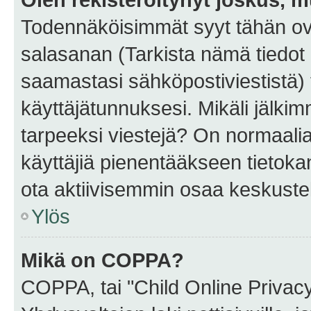
Todennäköisimmät syyt tähän ova
salasanan (Tarkista nämä tiedot
saamastasi sähköpostiviestistä) t
käyttäjätunnuksesi. Mikäli jälkim
tarpeeksi viestejä? On normaalia, 
käyttäjiä pienentääkseen tietoka
ota aktiivisemmin osaa keskustel
Ylös
Mikä on COPPA?
COPPA, tai "Child Online Privac