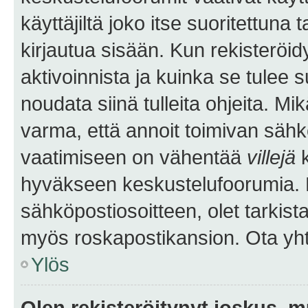
käyttäjiltä joko itse suoritettuna 
kirjautua sisään. Kun rekisteröidy
aktivoinnista ja kuinka se tulee s
noudata siinä tulleita ohjeita. Mi
varma, että annoit toimivan sähk
vaatimiseen on vähentää
villejä
k
hyväkseen keskustelufoorumia. Mi
sähköpostiosoitteen, olet tarkista
myös roskapostikansion. Ota yhte
Ylös
Olen rekisteröitynyt joskus, 