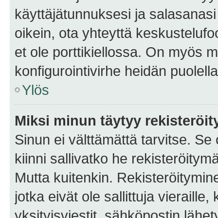
käyttäjätunnuksesi ja salasanasi 
oikein, ota yhteyttä keskustelufo
et ole porttikiellossa. On myös ma
konfigurointivirhe heidän puolella
Ylös
Miksi minun täytyy rekisteröit
Sinun ei välttämättä tarvitse. Se
kiinni sallivatko he rekisteröitym
Mutta kuitenkin. Rekisteröitymine
jotka eivät ole sallittuja vierail
yksityisviestit, sähköpostin lähet