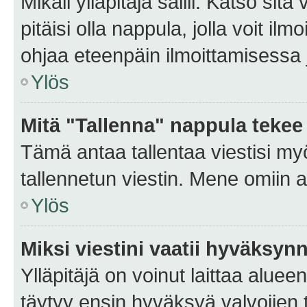
Mikäli ylläpitäjä sallii. Katso sitä
pitäisi olla nappula, jolla voit i
ohjaa eteenpäin ilmoittamisessa j
Ylös
Mitä "Tallenna" nappula tekee
Tämä antaa tallentaa viestisi m
tallennetun viestin. Mene omiin a
Ylös
Miksi viestini vaatii hyväksyn
Ylläpitäjä on voinut laittaa alueen
täytyy ensin hyväksyä valvojien 