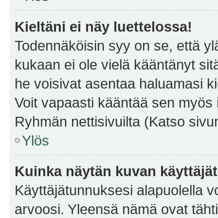
Kieltäni ei näy luettelossa!
Todennäköisin syy on se, että yläp
kukaan ei ole vielä kääntänyt sitä 
he voisivat asentaa haluamasi ki
Voit vapaasti kääntää sen myös i
Ryhmän nettisivuilta (Katso sivun
Ylös
Kuinka näytän kuvan käyttäjä
Käyttäjätunnuksesi alapuolella vo
arvoosi. Yleensä nämä ovat tähtiä 