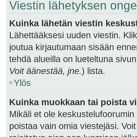
Viestin lähetyksen ong
Kuinka lähetän viestin keskus
Lähettääksesi uuden viestin. Kl
joutua kirjautumaan sisään ennen 
tehdä alueilla on lueteltuna sivun
Voit äänestää, jne.
) lista.
Ylös
Kuinka muokkaan tai poista vi
Mikäli et ole keskustelufoorumin y
poistaa vain omia viestejäsi. Voi