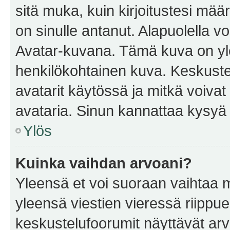
sitä muka, kuin kirjoitustesi mää
on sinulle antanut. Alapuolella v
Avatar-kuvana. Tämä kuva on yle
henkilökohtainen kuva. Keskuste
avatarit käytössä ja mitkä voivat 
avataria. Sinun kannattaa kysyä yl
Ylös
Kuinka vaihdan arvoani?
Yleensä et voi suoraan vaihtaa 
yleensä viestien vieressä riippu
keskustelufoorumit näyttävät ar