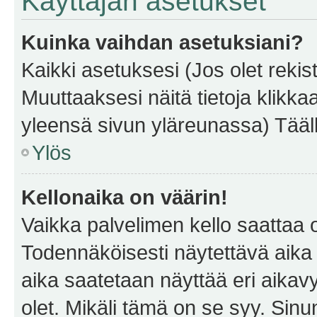
Käyttäjän asetukset
Kuinka vaihdan asetuksiani?
Kaikki asetuksesi (Jos olet rekist
Muuttaaksesi näitä tietoja klikka
yleensä sivun yläreunassa) Tääll
Ylös
Kellonaika on väärin!
Vaikka palvelimen kello saattaa 
Todennäköisesti näytettävä aika
aika saatetaan näyttää eri aika
olet. Mikäli tämä on se syy. Si