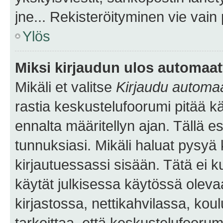
jne... Rekisteröityminen vie vain
Ylös
Miksi kirjaudun ulos automaat
Mikäli et valitse
Kirjaudu automaat
rastia keskustelufoorumi pitää k
ennalta määritellyn ajan. Tällä e
tunnuksiasi. Mikäli haluat pysyä 
kirjautuessassi sisään. Tätä ei k
käytät julkisessa käytössä oleva
kirjastossa, nettikahvilassa, koul
tarkoittaa, että keskustelufoorum