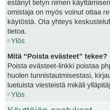
estänyt tietyn nimen käyttämisen
omistaja on myös voinut ottaa r
käytöstä. Ota yhteys keskusteluf
tietoa.
Ylös
Mitä “Poista evästeet” tekee?
Poista evästeet-linkki poistaa p
huolen tunnistautmisestasi, kirja
luetuista viesteistä mikäli ylläpitä
Ylös