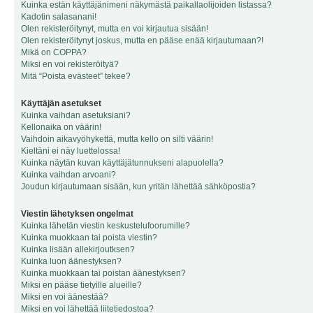
Kuinka estän käyttäjänimeni näkymästä paikallaolijoiden listassa?
Kadotin salasanani!
Olen rekisteröitynyt, mutta en voi kirjautua sisään!
Olen rekisteröitynyt joskus, mutta en pääse enää kirjautumaan?!
Mikä on COPPA?
Miksi en voi rekisteröityä?
Mitä “Poista evästeet” tekee?
Käyttäjän asetukset
Kuinka vaihdan asetuksiani?
Kellonaika on väärin!
Vaihdoin aikavyöhykettä, mutta kello on silti väärin!
Kieltäni ei näy luettelossa!
Kuinka näytän kuvan käyttäjätunnukseni alapuolella?
Kuinka vaihdan arvoani?
Joudun kirjautumaan sisään, kun yritän lähettää sähköpostia?
Viestin lähetyksen ongelmat
Kuinka lähetän viestin keskustelufoorumille?
Kuinka muokkaan tai poista viestin?
Kuinka lisään allekirjoutksen?
Kuinka luon äänestyksen?
Kuinka muokkaan tai poistan äänestyksen?
Miksi en pääse tietyille alueille?
Miksi en voi äänestää?
Miksi en voi lähettää liitetiedostoa?