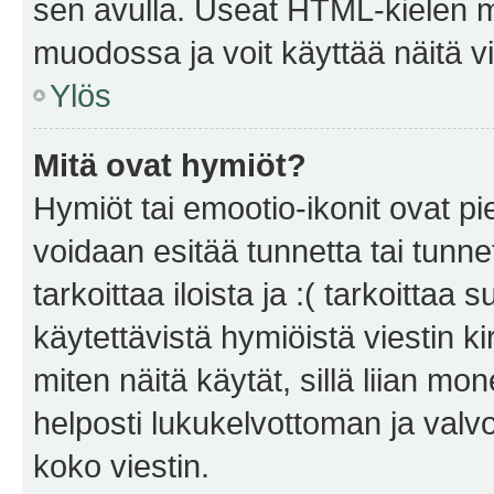
sen avulla. Useat HTML-kielen m
muodossa ja voit käyttää näitä vi
Ylös
Mitä ovat hymiöt?
Hymiöt tai emootio-ikonit ovat pie
voidaan esitää tunnetta tai tunnet
tarkoittaa iloista ja :( tarkoittaa 
käytettävistä hymiöistä viestin k
miten näitä käytät, sillä liian m
helposti lukukelvottoman ja valvo
koko viestin.