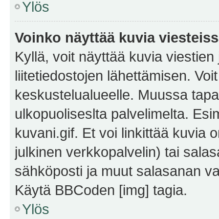
Ylös
Voinko näyttää kuvia viesteis
Kyllä, voit näyttää kuvia viestien 
liitetiedostojen lähettämisen. Vo
keskustelualueelle. Muussa tapa
ulkopuoliseslta palvelimelta. Es
kuvani.gif. Et voi linkittää kuvia 
julkinen verkkopalvelin) tai sala
sähköposti ja muut salasanan vaa
Käytä BBCoden [img] tagia.
Ylös