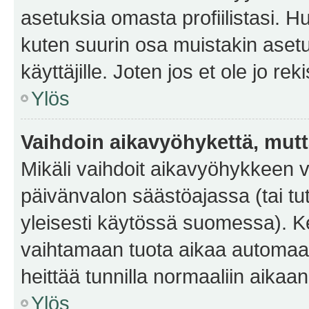
asetuksia omasta profiilistasi. 
kuten suurin osa muistakin asetuks
käyttäjille. Joten jos et ole jo rek
Ylös
Vaihdoin aikavyöhykettä, mutta 
Mikäli vaihdoit aikavyöhykkeen 
päivänvalon säästöajassa (tai tu
yleisesti käytössä suomessa). Ke
vaihtamaan tuota aikaa automaatti
heittää tunnilla normaaliin aikaan
Ylös