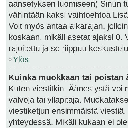
äänsetyksen luomiseen) Sinun tu
vähintään kaksi vaihtoehtoa Lisää
Voit myös antaa aikarajan, jolloi
koskaan, mikäli asetat ajaksi 0.
rajoitettu ja se riippuu keskustel
Ylös
Kuinka muokkaan tai poistan
Kuten viestitkin. Äänestystä voi
valvoja tai ylläpitäjä. Muokatak
viestiketjun ensimmäistä viestiä
yhteydessä. Mikäli kukaan ei ol