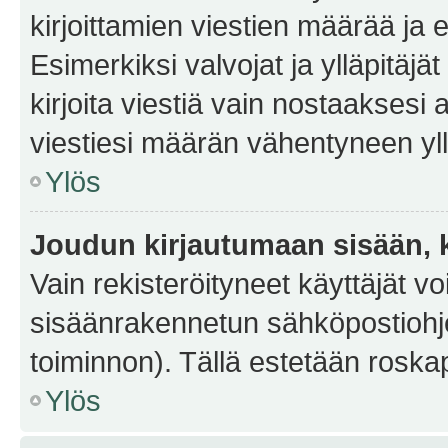
kirjoittamien viestien määrää ja er
Esimerkiksi valvojat ja ylläpitäjä
kirjoita viestiä vain nostaakses
viestiesi määrän vähentyneen yl
Ylös
Joudun kirjautumaan sisään, k
Vain rekisteröityneet käyttäjät v
sisäänrakennetun sähköpostiohjel
toiminnon). Tällä estetään roskap
Ylös