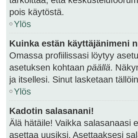
pois käytöstä.
Ylös
Kuinka estän käyttäjänimeni n
Omassa profiilissasi löytyy aset
asetuksen kohtaan
päällä
. Näkym
ja itsellesi. Sinut lasketaan tällö
Ylös
Kadotin salasanani!
Älä hätäile! Vaikka salasanaasi 
asettaa uusiksi. Asettaaksesi s