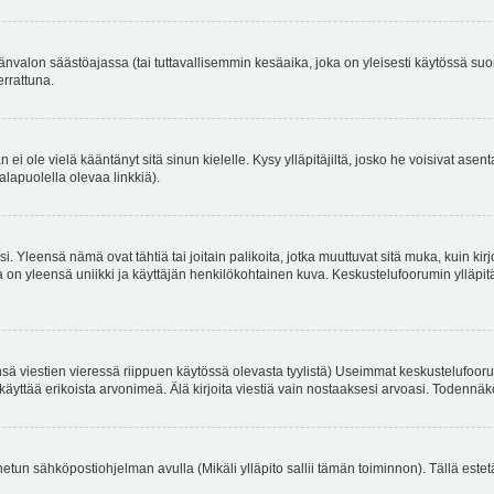
änvalon säästöajassa (tai tuttavallisemmin kesäaika, joka on yleisesti käytössä su
errattuna.
an ei ole vielä kääntänyt sitä sinun kielelle. Kysy ylläpitäjiltä, josko he voisivat a
alapuolella olevaa linkkiä).
. Yleensä nämä ovat tähtiä tai joitain palikoita, jotka muuttuvat sitä muka, kuin kir
n yleensä uniikki ja käyttäjän henkilökohtainen kuva. Keskustelufoorumin ylläpitäjä
sä viestien vieressä riippuen käytössä olevasta tyylistä) Useimmat keskustelufooru
oivat käyttää erikoista arvonimeä. Älä kirjoita viestiä vain nostaaksesi arvoasi. Tod
netun sähköpostiohjelman avulla (Mikäli ylläpito sallii tämän toiminnon). Tällä estet