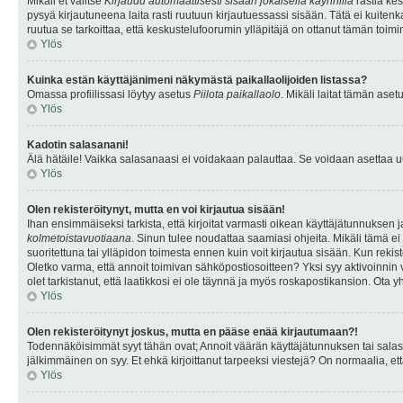
Mikäli et valitse
Kirjaudu automaattisesti sisään jokaisella käynnillä
rastia kes
pysyä kirjautuneena laita rasti ruutuun kirjautuessassi sisään. Tätä ei kuitenka
ruutua se tarkoittaa, että keskustelufoorumin ylläpitäjä on ottanut tämän toim
Ylös
Kuinka estän käyttäjänimeni näkymästä paikallaolijoiden listassa?
Omassa profiilissasi löytyy asetus
Piilota paikallaolo
. Mikäli laitat tämän as
Ylös
Kadotin salasanani!
Älä hätäile! Vaikka salasanaasi ei voidakaan palauttaa. Se voidaan asettaa 
Ylös
Olen rekisteröitynyt, mutta en voi kirjautua sisään!
Ihan ensimmäiseksi tarkista, että kirjoitat varmasti oikean käyttäjätunnukse
kolmetoistavuotiaana
. Sinun tulee noudattaa saamiasi ohjeita. Mikäli tämä ei 
suoritettuna tai ylläpidon toimesta ennen kuin voit kirjautua sisään. Kun rekiste
Oletko varma, että annoit toimivan sähköpostiosoitteen? Yksi syy aktivoinni
olet tarkistanut, että laatikkosi ei ole täynnä ja myös roskapostikansion. Ota yh
Ylös
Olen rekisteröitynyt joskus, mutta en pääse enää kirjautumaan?!
Todennäköisimmät syyt tähän ovat; Annoit väärän käyttäjätunnuksen tai salasan
jälkimmäinen on syy. Et ehkä kirjoittanut tarpeeksi viestejä? On normaalia, et
Ylös