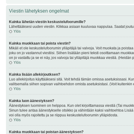
Viestin lähetyksen ongelmat
Kuinka lähetän viestin keskustelufoorumille?
Lähettääksesi uuden viestin. Klikkaa asiaan kuuluvaa nappulaa. Saatat joutua k
Ylös
Kuinka muokkaan tai poista viestin?
Mikäli et ole keskustelufoorumin ylläpitäjä tai valvoja. Voit muokata ja poista
joku on jo vastannut viestiisi. Siihen lisätään pieni teksti osoittamaan mu
on jo vastattu ja se ei näy, jos valvoja tai ylläpitäjä muokkaa viestiä. (Heidän 
Ylös
Kuinka lisään allekirjoutksen?
Luo allekirjoitus käyttääksesi sitä. Voit tehdä tämän omissa asetuksissasi. Kun 
valitsemalla siihen sopivan vaihtoehdon omista asetuksistasi. (Voit kuitenkin es
Ylös
Kuinka luon äänestyksen?
Äänestyksen luominen on helppoa. Kun olet kirjoittamassa viestiä (Tai muokk
Sinun tulee antaa äänestykselle otsikko ja vähintään kaksi vaihtoehtoa Lisää k
voi olla myös rajoitettu ja se riippuu keskustelufoorumin ylläpidosta.
Ylös
Kuinka muokkaan tai poistan äänestyksen?