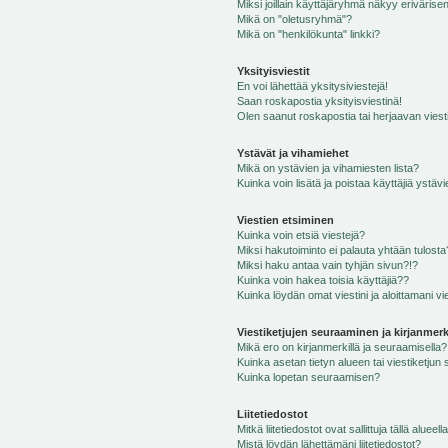
Miksi joillain käyttäjäryhmä näkyy erivärise
Mikä on "oletusryhmä"?
Mikä on "henkilökunta" linkki?
Yksityisviestit
En voi lähettää yksitysiviestejä!
Saan roskapostia yksityisviestinä!
Olen saanut roskapostia tai herjaavan viesti
Ystävät ja vihamiehet
Mikä on ystävien ja vihamiesten lista?
Kuinka voin lisätä ja poistaa käyttäjiä ystävi
Viestien etsiminen
Kuinka voin etsiä viestejä?
Miksi hakutoiminto ei palauta yhtään tulosta
Miksi haku antaa vain tyhjän sivun?!?
Kuinka voin hakea toisia käyttäjiä??
Kuinka löydän omat viestini ja aloittamani vie
Viestiketjujen seuraaminen ja kirjanmerk
Mikä ero on kirjanmerkillä ja seuraamisella?
Kuinka asetan tietyn alueen tai viestiketjun
Kuinka lopetan seuraamisen?
Liitetiedostot
Mitkä liitetiedostot ovat sallittuja tällä alueell
Mistä löydän lähettämäni liitetiedostot?