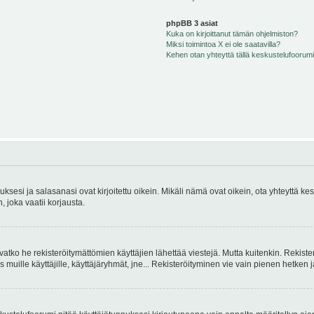
phpBB 3 asiat
Kuka on kirjoittanut tämän ohjelmiston?
Miksi toimintoa X ei ole saatavilla?
Kehen otan yhteyttä tällä keskustelufoorumilla
sesi ja salasanasi ovat kirjoitettu oikein. Mikäli nämä ovat oikein, ota yhteyttä ke
, joka vaatii korjausta.
ivatko he rekisteröitymättömien käyttäjien lähettää viestejä. Mutta kuitenkin. Rekister
s muille käyttäjille, käyttäjäryhmät, jne... Rekisteröityminen vie vain pienen hetken 