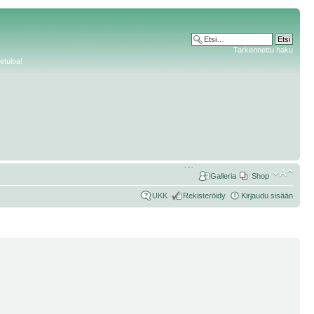
Tarkennettu haku
etuloa!
Galleria
Shop
UKK
Rekisteröidy
Kirjaudu sisään