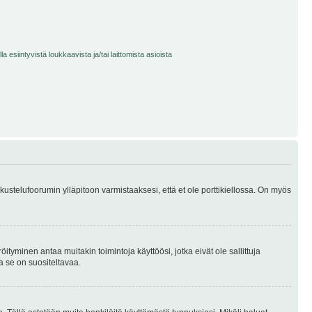
 esiintyvistä loukkaavista ja/tai laittomista asioista
skustelufoorumin ylläpitoon varmistaaksesi, että et ole porttikiellossa. On myös
öityminen antaa muitakin toimintoja käyttöösi, jotka eivät ole sallittuja
ja se on suositeltavaa.