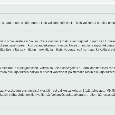
irjautumaan sisään ennen kuin voit lähettää viestin. Mitä voit tehdä alueilla on lu
a vain omia viestejäsi. Voit muokata viestiäsi (Joskus vain rajoitetun ajan sen luom
okkauksen tapahtuneen, kun palaat lukemaan viestiä. Tässä on mukana myös lukumäärä
pitää itse jättää syy mitä on muokattu ja miksi). Huomaa, että normaali käyttäjä ei voi 
olet luonut allekirjoituksen. Voit valita
Lisää allekirjoitus
ruudun kirjoittaessasi viest
tää allekirjoituksen näkymisen viestikohtaisesti poistamalla rastin allekirjoituksesta,
aat viestiketjun ensimmäistä viestiä) näet valikossa kohdan
Lisää äänestys
. (Mikäl
aikki vaihtoehdot omille riveillensä. Voit myös antaa aikarajan, jolloin äänestys pä