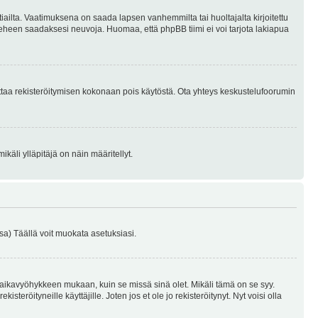
tiailta. Vaatimuksena on saada lapsen vanhemmilta tai huoltajalta kirjoitettu
ieheen saadaksesi neuvoja. Huomaa, että phpBB tiimi ei voi tarjota lakiapua
 ottaa rekisteröitymisen kokonaan pois käytöstä. Ota yhteys keskustelufoorumin
käli ylläpitäjä on näin määritellyt.
a) Täällä voit muokata asetuksiasi.
 aikavyöhykkeen mukaan, kuin se missä sinä olet. Mikäli tämä on se syy.
eröityneille käyttäjille. Joten jos et ole jo rekisteröitynyt. Nyt voisi olla