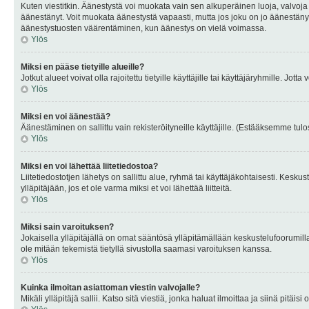
Kuten viestitkin. Äänestystä voi muokata vain sen alkuperäinen luoja, valvoja
äänestänyt. Voit muokata äänestystä vapaasti, mutta jos joku on jo äänestänyt
äänestystuosten väärentäminen, kun äänestys on vielä voimassa.
Ylös
Miksi en pääse tietyille alueille?
Jotkut alueet voivat olla rajoitettu tietyille käyttäjille tai käyttäjäryhmille. Jotta
Ylös
Miksi en voi äänestää?
Äänestäminen on sallittu vain rekisteröityneille käyttäjille. (Estääksemme tulos
Ylös
Miksi en voi lähettää liitetiedostoa?
Liitetiedostotjen lähetys on sallittu alue, ryhmä tai käyttäjäkohtaisesti. Keskus
ylläpitäjään, jos et ole varma miksi et voi lähettää liitteitä.
Ylös
Miksi sain varoituksen?
Jokaisella ylläpitäjällä on omat sääntösä ylläpitämällään keskustelufoorumilla
ole mitään tekemistä tietyllä sivustolla saamasi varoituksen kanssa.
Ylös
Kuinka ilmoitan asiattoman viestin valvojalle?
Mikäli ylläpitäjä sallii. Katso sitä viestiä, jonka haluat ilmoittaa ja siinä pitä