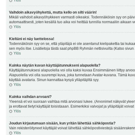
Ylös
Vaihdoin aikavyöhykettä, mutta kello on silti väärin!
Mikäli vaihdoit aikavyöhykkeen varmasti oikeaksi. Todennäköisin syy on päiv
automaattisesti, joten kesällä tuo aika voi heittää tunnilla normaaliin aikaan v
Ylös
Kieltäni ei näy luettelossa!
Todennäköisin syy on se, että yläpitäjä ei ole asentanut kielipakettia tai kuka
sen myös itse. Lisätietoja tästä saat phpBB Ryhmän nettisivuilta (Katso sivun 
Ylös
Kuinka näytän kuvan käyttäjätunnukseni alapuolella?
Käyttäjätunnuksesi alapuolella voi olla kaksi kuvaa Ensimmäinen liittyy arvoosi
Alapuolella voi olla suurempi kuva, joka tunnetaan Avatar-kuvana. Tämä kuva o
käyttää avataria. Sinun kannattaa kysyä ylläpitäjiltä syy.
Ylös
Kuinka vaihdan arvoani?
Yleensä et voi suoraan vaihtaa mitä arvonasi lukee. (Arvonimet näkyvät yleen
ja erottavat tietyt käyttäjät toisistaaan. Esimerkiksi valvojat ja ylläpitäjät v
Ylös
Joudun kirjautumaan sisään, kun yritän lähettää sähköpostia?
Vain rekisteröityneet käyttäjät voivat lähettää sähköpostiviestejä sisäänraken
Ylös