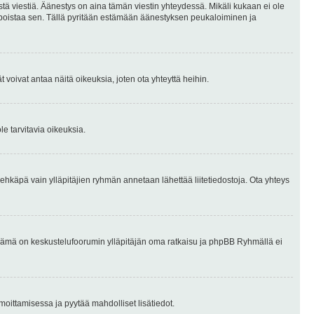
stä viestiä. Äänestys on aina tämän viestin yhteydessä. Mikäli kukaan ei ole
tai poistaa sen. Tällä pyritään estämään äänestyksen peukaloiminen ja
täjät voivat antaa näitä oikeuksia, joten ota yhteyttä heihin.
le tarvitavia oikeuksia.
tai ehkäpä vain ylläpitäjien ryhmän annetaan lähettää liitetiedostoja. Ota yhteys
en. Tämä on keskustelufoorumin ylläpitäjän oma ratkaisu ja phpBB Ryhmällä ei
ilmoittamisessa ja pyytää mahdolliset lisätiedot.