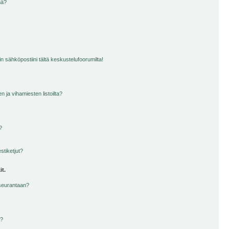
nä?
n sähköpostiini tältä keskustelufoorumilta!
en ja vihamiesten listoilta?
?
stiketjut?
it.
 seurantaan?
a?