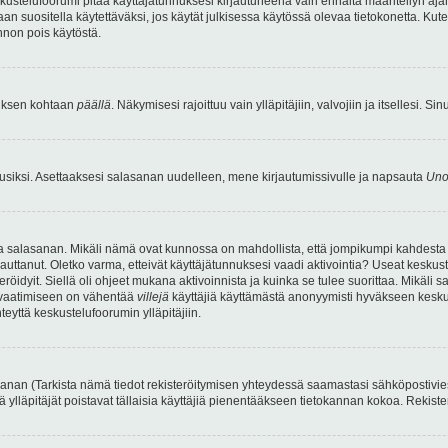
kustelufoorumi pitää käyttäjätunnuksesi kirjautuneena vain ennalta määritellyn ajan
an suositella käytettäväksi, jos käytät julkisessa käytössä olevaa tietokonetta. Kuten
innon pois käytöstä.
etuksen kohtaan
päällä
. Näkymisesi rajoittuu vain ylläpitäjiin, valvojiin ja itsellesi. S
uusiksi. Asettaaksesi salasanan uudelleen, mene kirjautumissivulle ja napsauta
Uno
n ja salasanan. Mikäli nämä ovat kunnossa on mahdollista, että jompikumpi kahdesta
auttanut. Oletko varma, etteivät käyttäjätunnuksesi vaadi aktivointia? Useat keskustel
röidyit. Siellä oli ohjeet mukana aktivoinnista ja kuinka se tulee suorittaa. Mikäli s
n vaatimiseen on vähentää
villejä
käyttäjiä käyttämästä anonyymisti hyväkseen keskus
teyttä keskustelufoorumin ylläpitäjiin.
an (Tarkista nämä tiedot rekisteröitymisen yhteydessä saamastasi sähköpostiviestist
tä ylläpitäjät poistavat tällaisia käyttäjiä pienentääkseen tietokannan kokoa. Rekist