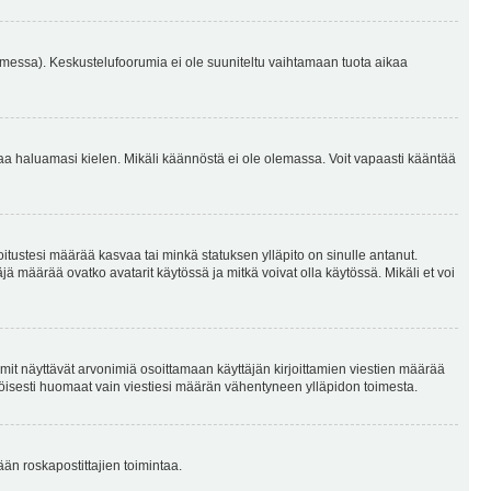
omessa). Keskustelufoorumia ei ole suuniteltu vaihtamaan tuota aikaa
sentaa haluamasi kielen. Mikäli käännöstä ei ole olemassa. Voit vapaasti kääntää
joitustesi määrää kasvaa tai minkä statuksen ylläpito on sinulle antanut.
 määrää ovatko avatarit käytössä ja mitkä voivat olla käytössä. Mikäli et voi
mit näyttävät arvonimiä osoittamaan käyttäjän kirjoittamien viestien määrää
ennäköisesti huomaat vain viestiesi määrän vähentyneen ylläpidon toimesta.
ään roskapostittajien toimintaa.