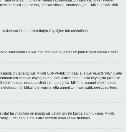
. Tällä estetään muita henkilöitä käyttämästä tunnuksiasi. Mikäli haluat
 esimerkiksi kirjastossa, nettikahvilassa, koulussa, jne... Mikäli et näe tätä
inut lasketaan tällöin piilotettujen käyttäjien lukumäärässä.
hdin salasanan
linkkiä. Seuraa ohjeita ja pääset pian kirjautumaan sisään.
 asiasta on tapahtunut. Mikäli COPPA-tuki on päällä ja
olet rekisteröitynyt alle
ufoorumit vaativat käyttäjätunnusten aktivoinnin uusilta käyttäjiltä joko itse
ait sähköpostia, noudata siinä tulleita ohjeita. Mikäli et saanut sähköpostia.
telufoorumia. Mikäli olet varma, että annoit toimivan sähköpostiosoitteen,
ä) tai ylläpitäjä on poistanut jostain syystä käyttäjätunnuksesi. Mikäli
eröidy uudelleen ja ota aktiivisemmin osaa keskusteluihin.