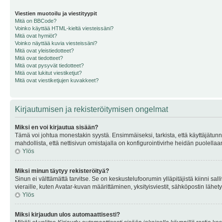
Viestien muotoilu ja viestityypit
Mitä on BBCode?
Voinko käyttää HTML-kieltä viesteissäni?
Mitä ovat hymiöt?
Voinko näyttää kuvia viesteissäni?
Mitä ovat yleistiedotteet?
Mitä ovat tiedotteet?
Mitä ovat pysyvät tiedotteet?
Mitä ovat lukitut viestiketjut?
Mitä ovat viestiketjujen kuvakkeet?
Kirjautumisen ja rekisteröitymisen ongelmat
Miksi en voi kirjautua sisään?
Tämä voi johtua monestakin syystä. Ensimmäiseksi, tarkista, että käyttäjätunnuk
mahdollista, että nettisivun omistajalla on konfigurointivirhe heidän puolellaan
Ylös
Miksi minun täytyy rekisteröityä?
Sinun ei välttämättä tarvitse. Se on keskustelufoorumin ylläpitäjistä kiinni sall
vieraille, kuten Avatar-kuvan määrittäminen, yksityisviestit, sähköpostin lähety
Ylös
Miksi kirjaudun ulos automaattisesti?