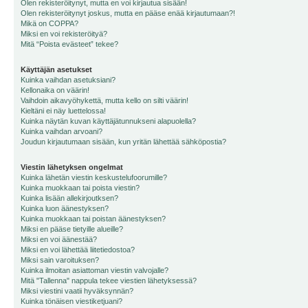
Olen rekisteröitynyt, mutta en voi kirjautua sisään!
Olen rekisteröitynyt joskus, mutta en pääse enää kirjautumaan?!
Mikä on COPPA?
Miksi en voi rekisteröityä?
Mitä “Poista evästeet” tekee?
Käyttäjän asetukset
Kuinka vaihdan asetuksiani?
Kellonaika on väärin!
Vaihdoin aikavyöhykettä, mutta kello on silti väärin!
Kieltäni ei näy luettelossa!
Kuinka näytän kuvan käyttäjätunnukseni alapuolella?
Kuinka vaihdan arvoani?
Joudun kirjautumaan sisään, kun yritän lähettää sähköpostia?
Viestin lähetyksen ongelmat
Kuinka lähetän viestin keskustelufoorumille?
Kuinka muokkaan tai poista viestin?
Kuinka lisään allekirjoutksen?
Kuinka luon äänestyksen?
Kuinka muokkaan tai poistan äänestyksen?
Miksi en pääse tietyille alueille?
Miksi en voi äänestää?
Miksi en voi lähettää liitetiedostoa?
Miksi sain varoituksen?
Kuinka ilmoitan asiattoman viestin valvojalle?
Mitä "Tallenna" nappula tekee viestien lähetyksessä?
Miksi viestini vaatii hyväksynnän?
Kuinka tönäisen viestiketjuani?