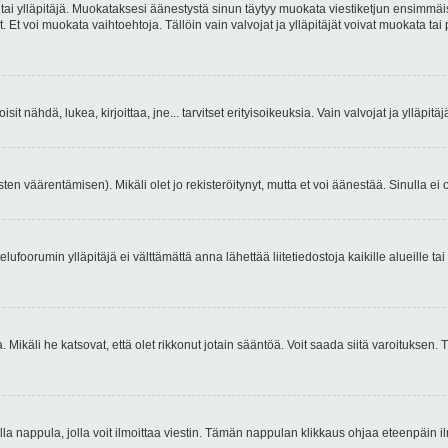
 tai ylläpitäjä. Muokataksesi äänestystä sinun täytyy muokata viestiketjun ensimmäi
. Et voi muokata vaihtoehtoja. Tällöin vain valvojat ja ylläpitäjät voivat muokata 
 voisit nähdä, lukea, kirjoittaa, jne... tarvitset erityisoikeuksia. Vain valvojat ja ylläpi
ten väärentämisen). Mikäli olet jo rekisteröitynyt, mutta et voi äänestää. Sinulla ei o
telufoorumin ylläpitäjä ei välttämättä anna lähettää liitetiedostoja kaikille alueille 
. Mikäli he katsovat, että olet rikkonut jotain sääntöä. Voit saada siitä varoituks
isi olla nappula, jolla voit ilmoittaa viestin. Tämän nappulan klikkaus ohjaa eteenpäin 