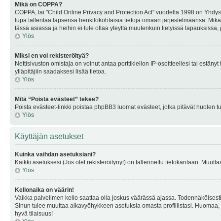
Mikä on COPPA?
COPPA, tai "Child Online Privacy and Protection Act" vuodelta 1998 on Yhdysval
lupa tallentaa lapsensa henkilökohtaisia tietoja omaan järjestelmäänsä. Mikä
tässä asiassa ja heihin ei tule ottaa yteyttä muutenkuin tietyissä tapauksissa,
Ylös
Miksi en voi rekisteröityä?
Nettisivuston omistaja on voinut antaa porttikiellon IP-osoitteellesi tai estä
ylläpitäjiin saadaksesi lisää tietoa.
Ylös
Mitä “Poista evästeet” tekee?
Poista evästeet-linkki poistaa phpBB3 luomat evästeet, jotka pitävät huolen tunn
Ylös
Käyttäjän asetukset
Kuinka vaihdan asetuksiani?
Kaikki asetuksesi (Jos olet rekisteröitynyt) on tallennettu tietokantaan. Muutta
Ylös
Kellonaika on väärin!
Vaikka palvelimen kello saattaa olla joskus väärässä ajassa. Todennäköisesti
Sinun tulee muuttaa aikavyöhykkeen asetuksia omasta profiilistasi. Huomaa, että 
hyvä tilaisuus!