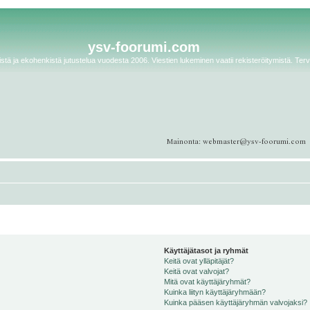
ysv-foorumi.com
tä ja ekohenkistä jutustelua vuodesta 2006. Viestien lukeminen vaatii rekisteröitymistä. Terv
Käyttäjätasot ja ryhmät
Keitä ovat ylläpitäjät?
Keitä ovat valvojat?
Mitä ovat käyttäjäryhmät?
Kuinka liityn käyttäjäryhmään?
Kuinka pääsen käyttäjäryhmän valvojaksi?