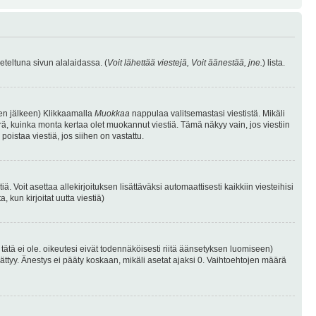
eteltuna sivun alalaidassa. (
Voit lähettää viestejä, Voit äänestää, jne.
) lista.
isen jälkeen) Klikkaamalla
Muokkaa
nappulaa valitsemastasi viestistä. Mikäli
, kuinka monta kertaa olet muokannut viestiä. Tämä näkyy vain, jos viestiin
poistaa viestiä, jos siihen on vastattu.
iä. Voit asettaa allekirjoituksen lisättäväksi automaattisesti kaikkiin viesteihisi
 kun kirjoitat uutta viestiä)
i tätä ei ole. oikeutesi eivät todennäköisesti riitä äänsetyksen luomiseen)
ättyy. Änestys ei pääty koskaan, mikäli asetat ajaksi 0. Vaihtoehtojen määrä