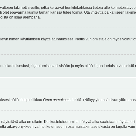
tojen laki nettisivuille, jotka keräävät henkilökohtaisia tietoja alle kolmetoistavuo
li olet epävarma kuinka tämän kanssa tulee toimia, Ota yhteyttä paikalliseen lakim
 joista on lisää alempana.
nyt tietyn nimen käyttämisen käyttäjätunnuksissa. Nettisivun omistaja on myös voinut
istautmisestasi, kirjautumisestasi sisään ja myös pitää kirjaa luetuista viesteistä mi
aksesi näitä tietoja klikkaa
Omat asetukset
Linkkiä. (Näkyy yleensä sivun yläreunass
 näytettävä aika on oikein. Keskustelufoorumilla näkyvä aika saatetaan näyttää eri
aikavyöhykkeen vaihto, kuten suurin osa muistakin asetuksista on tarjolla vain rekist