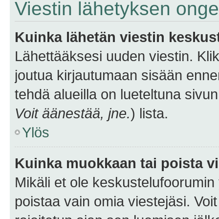
Viestin lähetyksen ong
Kuinka lähetän viestin keskus
Lähettääksesi uuden viestin. Kl
joutua kirjautumaan sisään ennen 
tehdä alueilla on lueteltuna sivun
Voit äänestää, jne.
) lista.
Ylös
Kuinka muokkaan tai poista vi
Mikäli et ole keskustelufoorumin y
poistaa vain omia viestejäsi. Voi