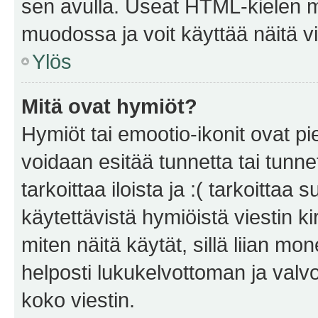
sen avulla. Useat HTML-kielen m
muodossa ja voit käyttää näitä vi
Ylös
Mitä ovat hymiöt?
Hymiöt tai emootio-ikonit ovat pie
voidaan esitää tunnetta tai tunnet
tarkoittaa iloista ja :( tarkoittaa 
käytettävistä hymiöistä viestin k
miten näitä käytät, sillä liian m
helposti lukukelvottoman ja valvo
koko viestin.