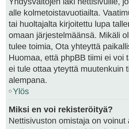
Yhdysvaltojen laki nettisivuille, 
alle kolmetoistavuotiailta. Vaa
tai huoltajalta kirjoitettu lupa ta
omaan järjestelmäänsä. Mikäli 
tulee toimia, Ota yhteyttä paika
Huomaa, että phpBB tiimi ei voi t
ei tule ottaa yteyttä muutenkuin t
alempana.
Ylös
Miksi en voi rekisteröityä?
Nettisivuston omistaja on voinut a