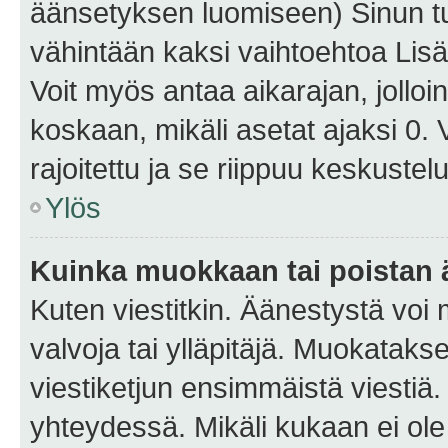
äänsetyksen luomiseen) Sinun tu
vähintään kaksi vaihtoehtoa Lisää
Voit myös antaa aikarajan, jolloi
koskaan, mikäli asetat ajaksi 0.
rajoitettu ja se riippuu keskustel
Ylös
Kuinka muokkaan tai poistan
Kuten viestitkin. Äänestystä voi
valvoja tai ylläpitäjä. Muokatak
viestiketjun ensimmäistä viestiä
yhteydessä. Mikäli kukaan ei ol