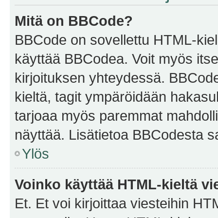
Mitä on BBCode?
BBCode on sovellettu HTML-kieles
käyttää BBCodea. Voit myös itse
kirjoituksen yhteydessä. BBCode 
kieltä, tagit ympäröidään hakasului
tarjoaa myös paremmat mahdollis
näyttää. Lisätietoa BBCodesta saat
Ylös
Voinko käyttää HTML-kieltä vi
Et. Et voi kirjoittaa viesteihin H