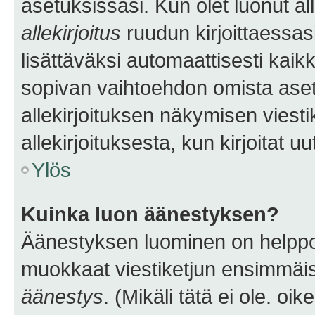
asetuksissasi. Kun olet luonut all
allekirjoitus
ruudun kirjoittaessasi
lisättäväksi automaattisesti kaikki
sopivan vaihtoehdon omista asetu
allekirjoituksen näkymisen viesti
allekirjoituksesta, kun kirjoitat uu
Ylös
Kuinka luon äänestyksen?
Äänestyksen luominen on helppoa.
muokkaat viestiketjun ensimmäis
äänestys
. (Mikäli tätä ei ole. oik