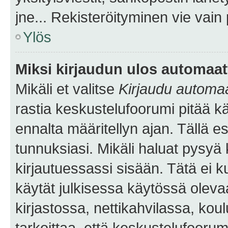
jne... Rekisteröityminen vie vain
Ylös
Miksi kirjaudun ulos automaat
Mikäli et valitse
Kirjaudu automaat
rastia keskustelufoorumi pitää k
ennalta määritellyn ajan. Tällä e
tunnuksiasi. Mikäli haluat pysyä 
kirjautuessassi sisään. Tätä ei k
käytät julkisessa käytössä oleva
kirjastossa, nettikahvilassa, koul
tarkoittaa, että keskustelufoorum