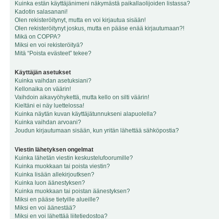
Kuinka estän käyttäjänimeni näkymästä paikallaolijoiden listassa?
Kadotin salasanani!
Olen rekisteröitynyt, mutta en voi kirjautua sisään!
Olen rekisteröitynyt joskus, mutta en pääse enää kirjautumaan?!
Mikä on COPPA?
Miksi en voi rekisteröityä?
Mitä “Poista evästeet” tekee?
Käyttäjän asetukset
Kuinka vaihdan asetuksiani?
Kellonaika on väärin!
Vaihdoin aikavyöhykettä, mutta kello on silti väärin!
Kieltäni ei näy luettelossa!
Kuinka näytän kuvan käyttäjätunnukseni alapuolella?
Kuinka vaihdan arvoani?
Joudun kirjautumaan sisään, kun yritän lähettää sähköpostia?
Viestin lähetyksen ongelmat
Kuinka lähetän viestin keskustelufoorumille?
Kuinka muokkaan tai poista viestin?
Kuinka lisään allekirjoutksen?
Kuinka luon äänestyksen?
Kuinka muokkaan tai poistan äänestyksen?
Miksi en pääse tietyille alueille?
Miksi en voi äänestää?
Miksi en voi lähettää liitetiedostoa?