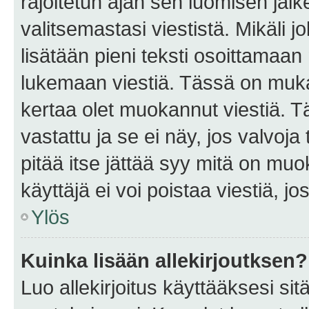
rajoitetun ajan sen luomisen jäl
valitsemastasi viestistä. Mikäli jo
lisätään pieni teksti osoittama
lukemaan viestiä. Tässä on mu
kertaa olet muokannut viestiä. Tä
vastattu ja se ei näy, jos valvoja
pitää itse jättää syy mitä on muo
käyttäjä ei voi poistaa viestiä, jo
Ylös
Kuinka lisään allekirjoutksen?
Luo allekirjoitus käyttääksesi si