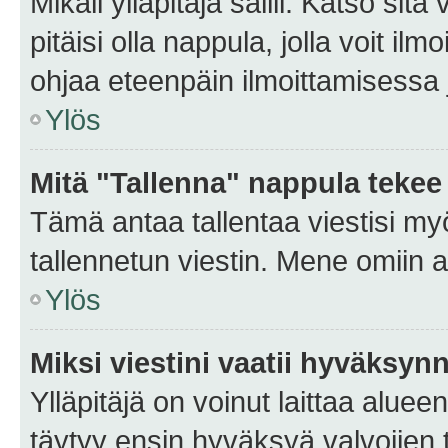
Mikäli ylläpitäjä sallii. Katso sitä
pitäisi olla nappula, jolla voit i
ohjaa eteenpäin ilmoittamisessa j
Ylös
Mitä "Tallenna" nappula tekee
Tämä antaa tallentaa viestisi m
tallennetun viestin. Mene omiin a
Ylös
Miksi viestini vaatii hyväksyn
Ylläpitäjä on voinut laittaa alueen
täytyy ensin hyväksyä valvojien 