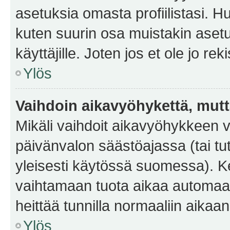
asetuksia omasta profiilistasi. 
kuten suurin osa muistakin asetuks
käyttäjille. Joten jos et ole jo rek
Ylös
Vaihdoin aikavyöhykettä, mutta 
Mikäli vaihdoit aikavyöhykkeen 
päivänvalon säästöajassa (tai tu
yleisesti käytössä suomessa). Ke
vaihtamaan tuota aikaa automaatti
heittää tunnilla normaaliin aikaan
Ylös