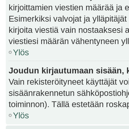
kirjoittamien viestien määrää ja er
Esimerkiksi valvojat ja ylläpitäjä
kirjoita viestiä vain nostaakses
viestiesi määrän vähentyneen yl
Ylös
Joudun kirjautumaan sisään, k
Vain rekisteröityneet käyttäjät v
sisäänrakennetun sähköpostiohjel
toiminnon). Tällä estetään roskap
Ylös