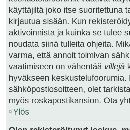
käyttäjiltä joko itse suoritettuna 
kirjautua sisään. Kun rekisteröidy
aktivoinnista ja kuinka se tulee s
noudata siinä tulleita ohjeita. Mi
varma, että annoit toimivan sähk
vaatimiseen on vähentää
villejä
k
hyväkseen keskustelufoorumia. Mi
sähköpostiosoitteen, olet tarkista
myös roskapostikansion. Ota yhte
Ylös
Olen rekisteröitynyt joskus, 