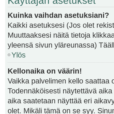
Käyttäjän asetukset
Kuinka vaihdan asetuksiani?
Kaikki asetuksesi (Jos olet rekist
Muuttaaksesi näitä tietoja klikka
yleensä sivun yläreunassa) Tääll
Ylös
Kellonaika on väärin!
Vaikka palvelimen kello saattaa 
Todennäköisesti näytettävä aika
aika saatetaan näyttää eri aika
olet. Mikäli tämä on se syy. Si