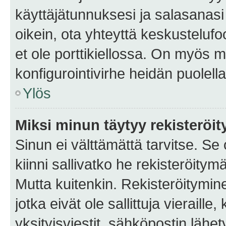
käyttäjätunnuksesi ja salasanasi 
oikein, ota yhteyttä keskustelufo
et ole porttikiellossa. On myös ma
konfigurointivirhe heidän puolella
Ylös
Miksi minun täytyy rekisteröit
Sinun ei välttämättä tarvitse. Se
kiinni sallivatko he rekisteröitym
Mutta kuitenkin. Rekisteröitymine
jotka eivät ole sallittuja vierail
yksityisviestit, sähköpostin lähet