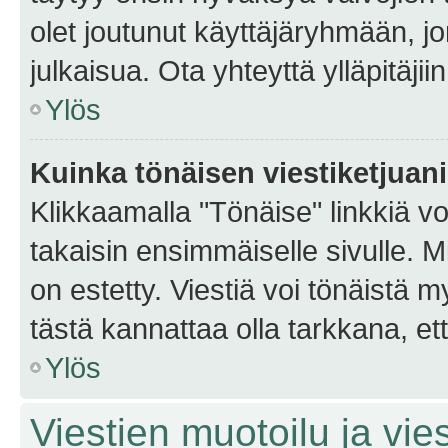
olet joutunut käyttäjäryhmään, jo
julkaisua. Ota yhteyttä ylläpitäjii
Ylös
Kuinka tönäisen viestiketjuan
Klikkaamalla "Tönäise" linkkiä voi
takaisin ensimmäiselle sivulle. M
on estetty. Viestiä voi tönäistä m
tästä kannattaa olla tarkkana, e
Ylös
Viestien muotoilu ja vies