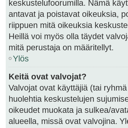
keskustelufoorumilla. Nämä käytt
antavat ja poistavat oikeuksia, por
riippuen mitä oikeuksia keskuste
Heillä voi myös olla täydet valvoj
mitä perustaja on määritellyt.
Ylös
Keitä ovat valvojat?
Valvojat ovat käyttäjiä (tai ryhmä
huolehtia keskustelujen sujumise
oikeudet muokata ja sulkea/avata, 
alueella, missä ovat valvojina. Y