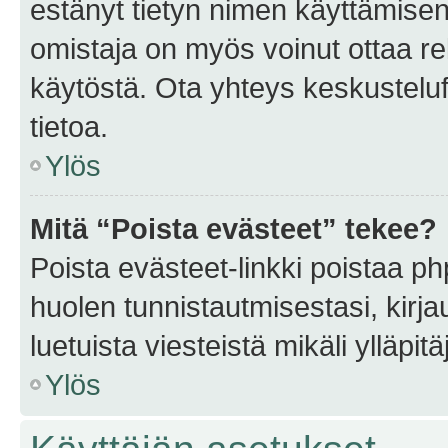
estänyt tietyn nimen käyttämisen
omistaja on myös voinut ottaa r
käytöstä. Ota yhteys keskusteluf
tietoa.
Ylös
Mitä “Poista evästeet” tekee?
Poista evästeet-linkki poistaa p
huolen tunnistautmisestasi, kirja
luetuista viesteistä mikäli ylläpitä
Ylös