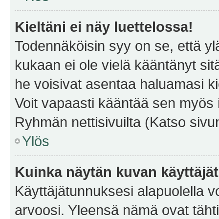
Kieltäni ei näy luettelossa!
Todennäköisin syy on se, että yläp
kukaan ei ole vielä kääntänyt sitä 
he voisivat asentaa haluamasi ki
Voit vapaasti kääntää sen myös i
Ryhmän nettisivuilta (Katso sivun
Ylös
Kuinka näytän kuvan käyttäjä
Käyttäjätunnuksesi alapuolella vo
arvoosi. Yleensä nämä ovat tähtiä 