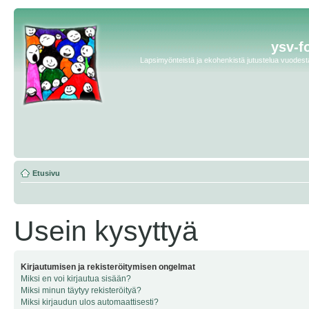
ysv-f
Lapsimyönteistä ja ekohenkistä jutustelua vuodesta 
Etusivu
Usein kysyttyä
Kirjautumisen ja rekisteröitymisen ongelmat
Miksi en voi kirjautua sisään?
Miksi minun täytyy rekisteröityä?
Miksi kirjaudun ulos automaattisesti?