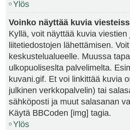
Ylös
Voinko näyttää kuvia viesteis
Kyllä, voit näyttää kuvia viestien 
liitetiedostojen lähettämisen. Vo
keskustelualueelle. Muussa tapa
ulkopuoliseslta palvelimelta. Es
kuvani.gif. Et voi linkittää kuvia 
julkinen verkkopalvelin) tai sala
sähköposti ja muut salasanan vaa
Käytä BBCoden [img] tagia.
Ylös