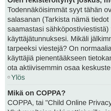
Todennäköisimmät syyt tähän ova
salasanan (Tarkista nämä tiedot
saamastasi sähköpostiviestistä) t
käyttäjätunnuksesi. Mikäli jälkim
tarpeeksi viestejä? On normaalia, 
käyttäjiä pienentääkseen tietoka
ota aktiivisemmin osaa keskustel
Ylös
Mikä on COPPA?
COPPA, tai "Child Online Privac