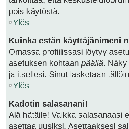
pois käytöstä.
Ylös
Kuinka estän käyttäjänimeni n
Omassa profiilissasi löytyy aset
asetuksen kohtaan
päällä
. Näkym
ja itsellesi. Sinut lasketaan tällö
Ylös
Kadotin salasanani!
Älä hätäile! Vaikka salasanaasi 
asettaa uusiksi. Asettaaksesi s