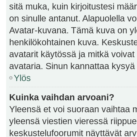
sitä muka, kuin kirjoitustesi mää
on sinulle antanut. Alapuolella v
Avatar-kuvana. Tämä kuva on yle
henkilökohtainen kuva. Keskuste
avatarit käytössä ja mitkä voivat 
avataria. Sinun kannattaa kysyä yl
Ylös
Kuinka vaihdan arvoani?
Yleensä et voi suoraan vaihtaa 
yleensä viestien vieressä riippu
keskustelufoorumit näyttävät ar