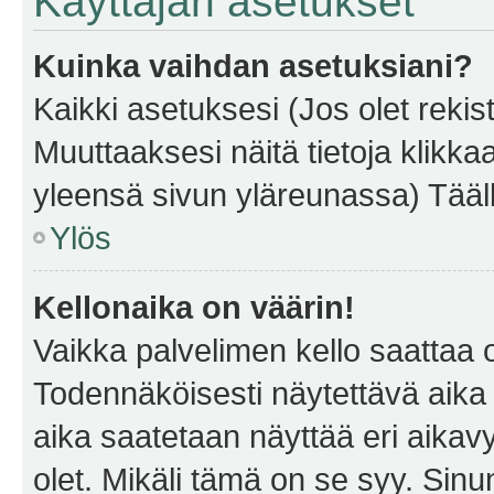
Käyttäjän asetukset
Kuinka vaihdan asetuksiani?
Kaikki asetuksesi (Jos olet rekist
Muuttaaksesi näitä tietoja klikka
yleensä sivun yläreunassa) Tääll
Ylös
Kellonaika on väärin!
Vaikka palvelimen kello saattaa 
Todennäköisesti näytettävä aika
aika saatetaan näyttää eri aika
olet. Mikäli tämä on se syy. Si