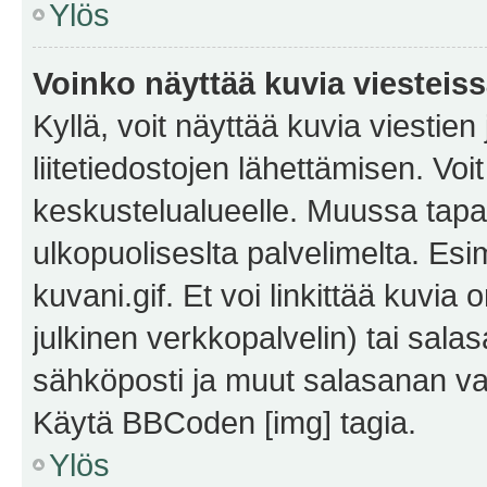
Ylös
Voinko näyttää kuvia viesteis
Kyllä, voit näyttää kuvia viestien 
liitetiedostojen lähettämisen. Vo
keskustelualueelle. Muussa tapa
ulkopuoliseslta palvelimelta. Es
kuvani.gif. Et voi linkittää kuvia 
julkinen verkkopalvelin) tai sala
sähköposti ja muut salasanan vaa
Käytä BBCoden [img] tagia.
Ylös