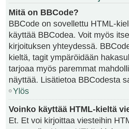
Mitä on BBCode?
BBCode on sovellettu HTML-kieles
käyttää BBCodea. Voit myös itse
kirjoituksen yhteydessä. BBCode 
kieltä, tagit ympäröidään hakasului
tarjoaa myös paremmat mahdollis
näyttää. Lisätietoa BBCodesta saat
Ylös
Voinko käyttää HTML-kieltä vi
Et. Et voi kirjoittaa viesteihin H