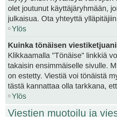
olet joutunut käyttäjäryhmään, jo
julkaisua. Ota yhteyttä ylläpitäjii
Ylös
Kuinka tönäisen viestiketjuan
Klikkaamalla "Tönäise" linkkiä voi
takaisin ensimmäiselle sivulle. M
on estetty. Viestiä voi tönäistä m
tästä kannattaa olla tarkkana, e
Ylös
Viestien muotoilu ja vies