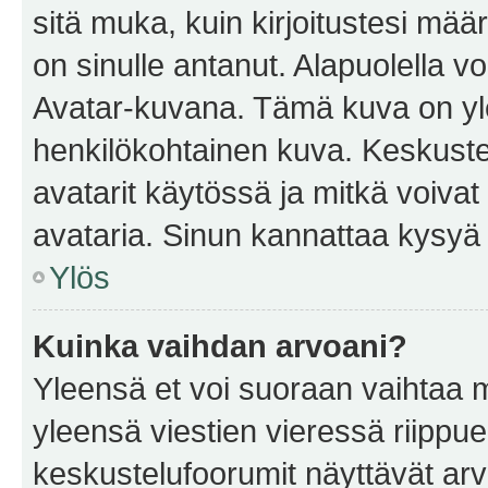
sitä muka, kuin kirjoitustesi mää
on sinulle antanut. Alapuolella v
Avatar-kuvana. Tämä kuva on yle
henkilökohtainen kuva. Keskuste
avatarit käytössä ja mitkä voivat 
avataria. Sinun kannattaa kysyä yl
Ylös
Kuinka vaihdan arvoani?
Yleensä et voi suoraan vaihtaa 
yleensä viestien vieressä riippu
keskustelufoorumit näyttävät ar