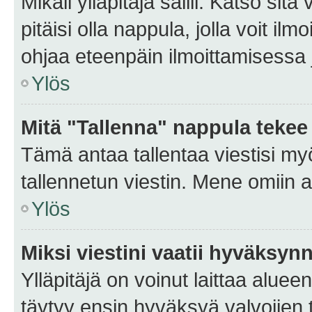
Mikäli ylläpitäjä sallii. Katso sitä
pitäisi olla nappula, jolla voit i
ohjaa eteenpäin ilmoittamisessa j
Ylös
Mitä "Tallenna" nappula tekee
Tämä antaa tallentaa viestisi m
tallennetun viestin. Mene omiin a
Ylös
Miksi viestini vaatii hyväksyn
Ylläpitäjä on voinut laittaa alueen
täytyy ensin hyväksyä valvojien 