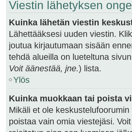
Viestin lähetyksen ong
Kuinka lähetän viestin keskus
Lähettääksesi uuden viestin. Kl
joutua kirjautumaan sisään ennen 
tehdä alueilla on lueteltuna sivun
Voit äänestää, jne.
) lista.
Ylös
Kuinka muokkaan tai poista vi
Mikäli et ole keskustelufoorumin y
poistaa vain omia viestejäsi. Voi