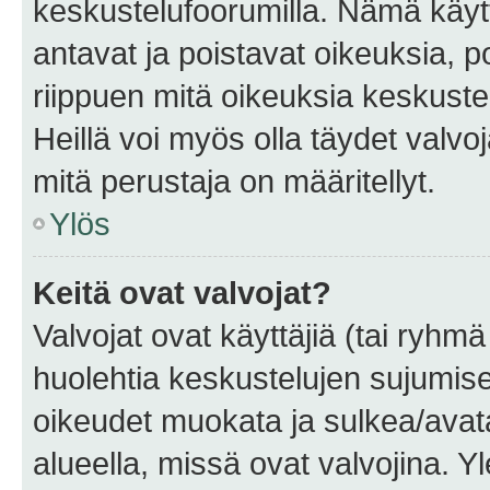
keskustelufoorumilla. Nämä käytt
antavat ja poistavat oikeuksia, por
riippuen mitä oikeuksia keskuste
Heillä voi myös olla täydet valvoj
mitä perustaja on määritellyt.
Ylös
Keitä ovat valvojat?
Valvojat ovat käyttäjiä (tai ryhmä
huolehtia keskustelujen sujumise
oikeudet muokata ja sulkea/avata, 
alueella, missä ovat valvojina. Y