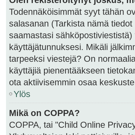
Todennäköisimmät syyt tähän ova
salasanan (Tarkista nämä tiedot
saamastasi sähköpostiviestistä) t
käyttäjätunnuksesi. Mikäli jälkim
tarpeeksi viestejä? On normaalia, 
käyttäjiä pienentääkseen tietoka
ota aktiivisemmin osaa keskustel
Ylös
Mikä on COPPA?
COPPA, tai "Child Online Privac