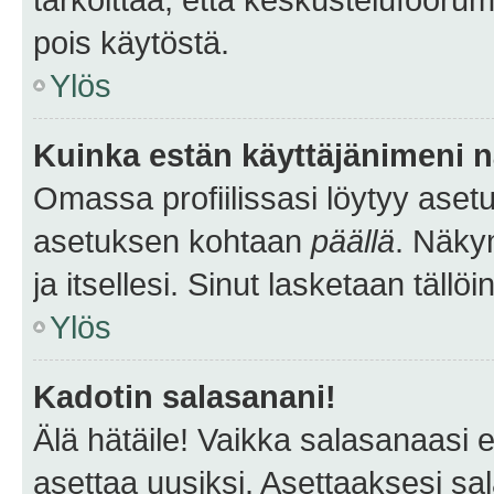
pois käytöstä.
Ylös
Kuinka estän käyttäjänimeni n
Omassa profiilissasi löytyy aset
asetuksen kohtaan
päällä
. Näkym
ja itsellesi. Sinut lasketaan tällö
Ylös
Kadotin salasanani!
Älä hätäile! Vaikka salasanaasi 
asettaa uusiksi. Asettaaksesi s