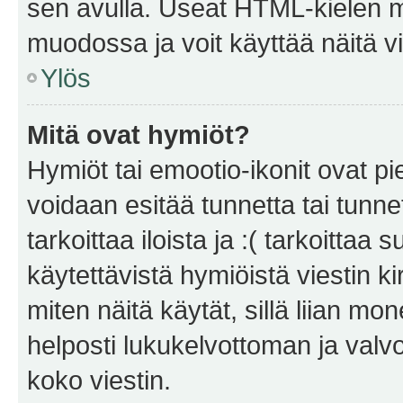
sen avulla. Useat HTML-kielen m
muodossa ja voit käyttää näitä vi
Ylös
Mitä ovat hymiöt?
Hymiöt tai emootio-ikonit ovat pie
voidaan esitää tunnetta tai tunnet
tarkoittaa iloista ja :( tarkoittaa 
käytettävistä hymiöistä viestin k
miten näitä käytät, sillä liian m
helposti lukukelvottoman ja valvo
koko viestin.