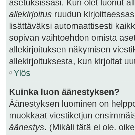
asetuksissasi. Kun olet luonut all
allekirjoitus
ruudun kirjoittaessasi
lisättäväksi automaattisesti kaikki
sopivan vaihtoehdon omista asetu
allekirjoituksen näkymisen viesti
allekirjoituksesta, kun kirjoitat uu
Ylös
Kuinka luon äänestyksen?
Äänestyksen luominen on helppoa.
muokkaat viestiketjun ensimmäis
äänestys
. (Mikäli tätä ei ole. oik