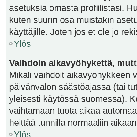
asetuksia omasta profiilistasi. 
kuten suurin osa muistakin asetuks
käyttäjille. Joten jos et ole jo rek
Ylös
Vaihdoin aikavyöhykettä, mutta 
Mikäli vaihdoit aikavyöhykkeen 
päivänvalon säästöajassa (tai tu
yleisesti käytössä suomessa). Ke
vaihtamaan tuota aikaa automaatti
heittää tunnilla normaaliin aikaan
Ylös