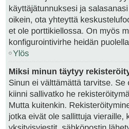
käyttäjätunnuksesi ja salasanasi 
oikein, ota yhteyttä keskustelufo
et ole porttikiellossa. On myös ma
konfigurointivirhe heidän puolella
Ylös
Miksi minun täytyy rekisteröit
Sinun ei välttämättä tarvitse. Se
kiinni sallivatko he rekisteröitym
Mutta kuitenkin. Rekisteröitymine
jotka eivät ole sallittuja vierail
yksityisviestit, sähköpostin lähet