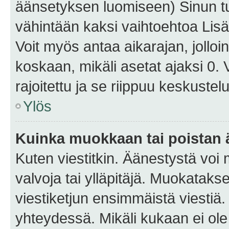
äänsetyksen luomiseen) Sinun tu
vähintään kaksi vaihtoehtoa Lisää
Voit myös antaa aikarajan, jolloi
koskaan, mikäli asetat ajaksi 0.
rajoitettu ja se riippuu keskustel
Ylös
Kuinka muokkaan tai poistan
Kuten viestitkin. Äänestystä voi
valvoja tai ylläpitäjä. Muokatak
viestiketjun ensimmäistä viestiä
yhteydessä. Mikäli kukaan ei ol