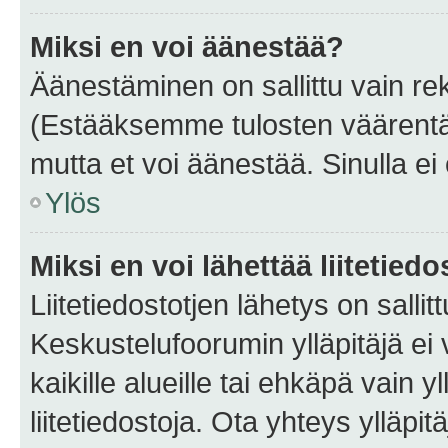
Miksi en voi äänestää?
Äänestäminen on sallittu vain rekis
(Estääksemme tulosten väärentämi
mutta et voi äänestää. Sinulla ei 
Ylös
Miksi en voi lähettää liitetied
Liitetiedostotjen lähetys on sallit
Keskustelufoorumin ylläpitäjä ei v
kaikille alueille tai ehkäpä vain 
liitetiedostoja. Ota yhteys ylläpit