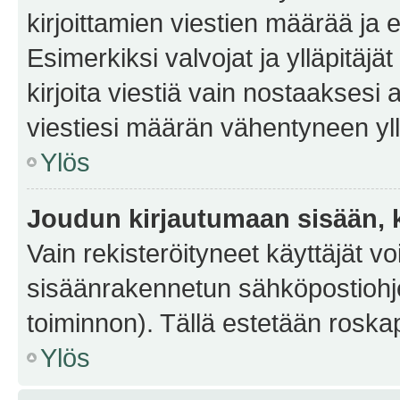
kirjoittamien viestien määrää ja er
Esimerkiksi valvojat ja ylläpitäjä
kirjoita viestiä vain nostaakses
viestiesi määrän vähentyneen yl
Ylös
Joudun kirjautumaan sisään, k
Vain rekisteröityneet käyttäjät v
sisäänrakennetun sähköpostiohjel
toiminnon). Tällä estetään roskap
Ylös