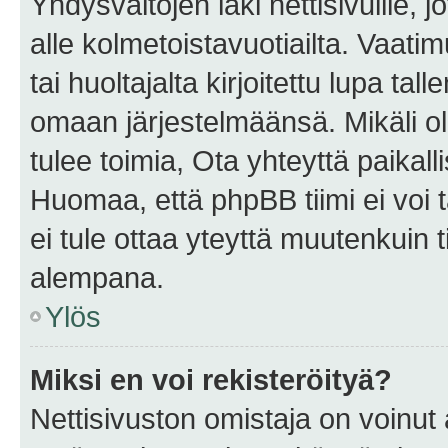
Yhdysvaltojen laki nettisivuille, 
alle kolmetoistavuotiailta. Vaa
tai huoltajalta kirjoitettu lupa ta
omaan järjestelmäänsä. Mikäli 
tulee toimia, Ota yhteyttä paika
Huomaa, että phpBB tiimi ei voi t
ei tule ottaa yteyttä muutenkuin t
alempana.
Ylös
Miksi en voi rekisteröityä?
Nettisivuston omistaja on voinut a