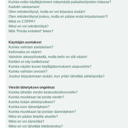
Kuinka estän käyttäjänimeni näkymästä paikallaolijoiden listassa?
Kadotin salasanani!
Olen rekisteröitynyt, mutta en voi kirjautua sisään!
Olen rekisteröitynyt joskus, mutta en pääse enää kirjautumaan?!
Mikä on COPPA?
Miksi en voi rekisteröityä?
Mitä “Poista evästeet” tekee?
Käyttäjän asetukset
Kuinka vaihdan asetuksiani?
Kellonaika on väärin!
Vaihdoin aikavyöhykettä, mutta kello on silti väärin!
Kieltäni ei näy luettelossa!
Kuinka näytän kuvan käyttäjätunnukseni alapuolella?
Kuinka vaihdan arvoani?
Joudun kirjautumaan sisään, kun yritän lähettää sähköpostia?
Viestin lähetyksen ongelmat
Kuinka lähetän viestin keskustelufoorumille?
Kuinka muokkaan tai poista viestin?
Kuinka lisään allekirjoutksen?
Kuinka luon äänestyksen?
Kuinka muokkaan tai poistan äänestyksen?
Miksi en pääse tietyille alueille?
Miksi en voi äänestää?
Miksi en voi lähettää liitetiedostoa?