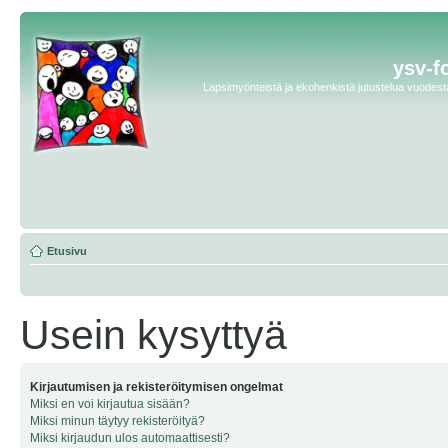
ysv-f
Lapsimyönteistä ja ekohenkistä jutustelua vuodesta 
Etusivu
Usein kysyttyä
Kirjautumisen ja rekisteröitymisen ongelmat
Miksi en voi kirjautua sisään?
Miksi minun täytyy rekisteröityä?
Miksi kirjaudun ulos automaattisesti?