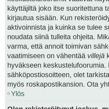
käyttäjiltä joko itse suoritettuna 
kirjautua sisään. Kun rekisteröidy
aktivoinnista ja kuinka se tulee s
noudata siinä tulleita ohjeita. Mi
varma, että annoit toimivan sähk
vaatimiseen on vähentää
villejä
k
hyväkseen keskustelufoorumia. Mi
sähköpostiosoitteen, olet tarkista
myös roskapostikansion. Ota yhte
Ylös
Olen rekisteröitynyt joskus, 