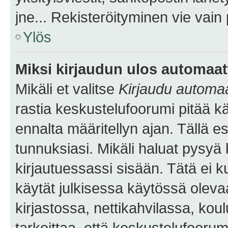
jne... Rekisteröityminen vie vain
Ylös
Miksi kirjaudun ulos automaat
Mikäli et valitse
Kirjaudu automaat
rastia keskustelufoorumi pitää k
ennalta määritellyn ajan. Tällä e
tunnuksiasi. Mikäli haluat pysyä 
kirjautuessassi sisään. Tätä ei k
käytät julkisessa käytössä oleva
kirjastossa, nettikahvilassa, koul
tarkoittaa, että keskustelufoorum