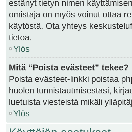
estänyt tietyn nimen käyttämisen
omistaja on myös voinut ottaa r
käytöstä. Ota yhteys keskusteluf
tietoa.
Ylös
Mitä “Poista evästeet” tekee?
Poista evästeet-linkki poistaa p
huolen tunnistautmisestasi, kirja
luetuista viesteistä mikäli ylläpitä
Ylös