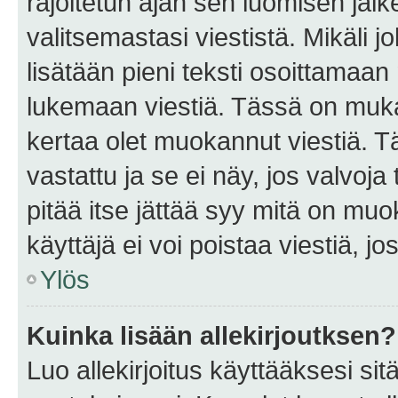
rajoitetun ajan sen luomisen jäl
valitsemastasi viestistä. Mikäli jo
lisätään pieni teksti osoittama
lukemaan viestiä. Tässä on mu
kertaa olet muokannut viestiä. Tä
vastattu ja se ei näy, jos valvoja
pitää itse jättää syy mitä on muo
käyttäjä ei voi poistaa viestiä, jo
Ylös
Kuinka lisään allekirjoutksen?
Luo allekirjoitus käyttääksesi si