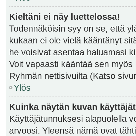
Kieltäni ei näy luettelossa!
Todennäköisin syy on se, että yläp
kukaan ei ole vielä kääntänyt sitä 
he voisivat asentaa haluamasi ki
Voit vapaasti kääntää sen myös i
Ryhmän nettisivuilta (Katso sivun
Ylös
Kuinka näytän kuvan käyttäjä
Käyttäjätunnuksesi alapuolella vo
arvoosi. Yleensä nämä ovat tähtiä 