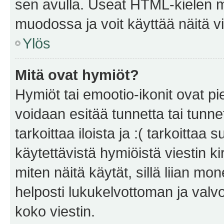
sen avulla. Useat HTML-kielen m
muodossa ja voit käyttää näitä vi
Ylös
Mitä ovat hymiöt?
Hymiöt tai emootio-ikonit ovat pie
voidaan esitää tunnetta tai tunnet
tarkoittaa iloista ja :( tarkoittaa 
käytettävistä hymiöistä viestin k
miten näitä käytät, sillä liian m
helposti lukukelvottoman ja valvo
koko viestin.