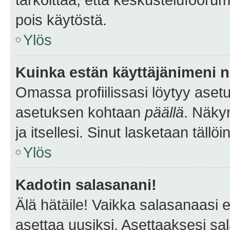
pois käytöstä.
Ylös
Kuinka estän käyttäjänimeni n
Omassa profiilissasi löytyy aset
asetuksen kohtaan
päällä
. Näkym
ja itsellesi. Sinut lasketaan tällö
Ylös
Kadotin salasanani!
Älä hätäile! Vaikka salasanaasi 
asettaa uusiksi. Asettaaksesi s