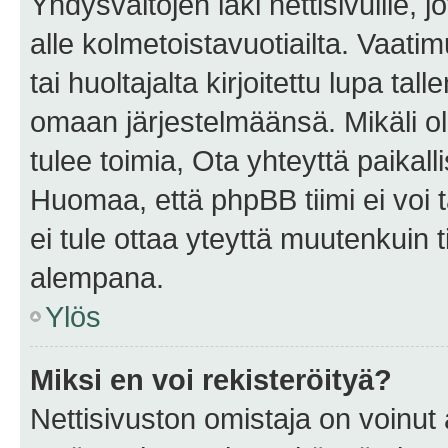
Yhdysvaltojen laki nettisivuille, 
alle kolmetoistavuotiailta. Vaa
tai huoltajalta kirjoitettu lupa ta
omaan järjestelmäänsä. Mikäli 
tulee toimia, Ota yhteyttä paika
Huomaa, että phpBB tiimi ei voi t
ei tule ottaa yteyttä muutenkuin t
alempana.
Ylös
Miksi en voi rekisteröityä?
Nettisivuston omistaja on voinut a