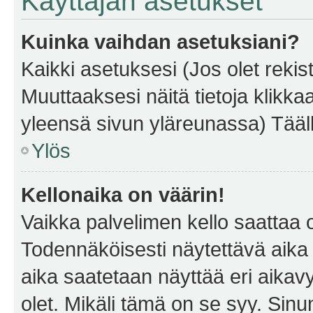
Käyttäjän asetukset
Kuinka vaihdan asetuksiani?
Kaikki asetuksesi (Jos olet rekist
Muuttaaksesi näitä tietoja klikka
yleensä sivun yläreunassa) Tääll
Ylös
Kellonaika on väärin!
Vaikka palvelimen kello saattaa 
Todennäköisesti näytettävä aika
aika saatetaan näyttää eri aika
olet. Mikäli tämä on se syy. Si