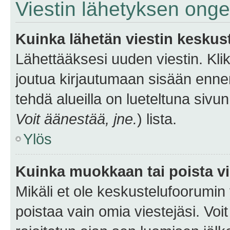
Viestin lähetyksen ong
Kuinka lähetän viestin keskus
Lähettääksesi uuden viestin. Kl
joutua kirjautumaan sisään ennen 
tehdä alueilla on lueteltuna sivun
Voit äänestää, jne.
) lista.
Ylös
Kuinka muokkaan tai poista vi
Mikäli et ole keskustelufoorumin y
poistaa vain omia viestejäsi. Voi