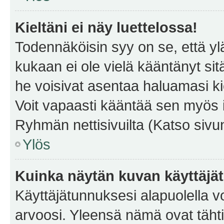
Kieltäni ei näy luettelossa!
Todennäköisin syy on se, että yläp
kukaan ei ole vielä kääntänyt sitä 
he voisivat asentaa haluamasi ki
Voit vapaasti kääntää sen myös i
Ryhmän nettisivuilta (Katso sivun
Ylös
Kuinka näytän kuvan käyttäjä
Käyttäjätunnuksesi alapuolella vo
arvoosi. Yleensä nämä ovat tähtiä 