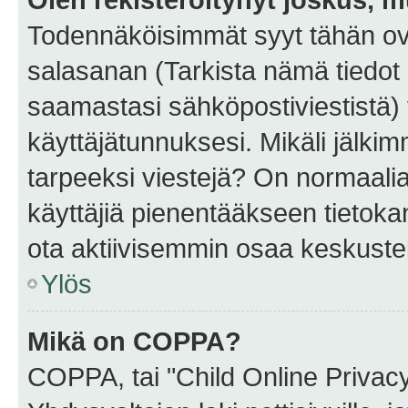
Todennäköisimmät syyt tähän ova
salasanan (Tarkista nämä tiedot
saamastasi sähköpostiviestistä) t
käyttäjätunnuksesi. Mikäli jälkim
tarpeeksi viestejä? On normaalia, 
käyttäjiä pienentääkseen tietoka
ota aktiivisemmin osaa keskustel
Ylös
Mikä on COPPA?
COPPA, tai "Child Online Privac