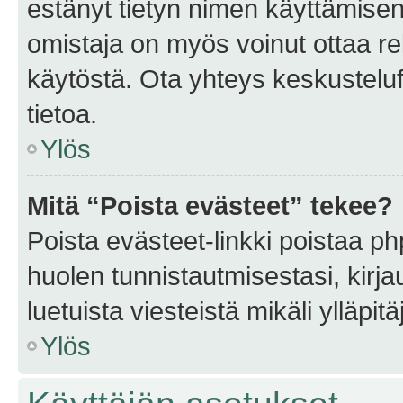
estänyt tietyn nimen käyttämisen
omistaja on myös voinut ottaa r
käytöstä. Ota yhteys keskusteluf
tietoa.
Ylös
Mitä “Poista evästeet” tekee?
Poista evästeet-linkki poistaa p
huolen tunnistautmisestasi, kirja
luetuista viesteistä mikäli ylläpitä
Ylös