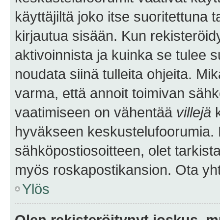
käyttäjiltä joko itse suoritettuna 
kirjautua sisään. Kun rekisteröidy
aktivoinnista ja kuinka se tulee s
noudata siinä tulleita ohjeita. Mi
varma, että annoit toimivan sähk
vaatimiseen on vähentää
villejä
k
hyväkseen keskustelufoorumia. Mi
sähköpostiosoitteen, olet tarkista
myös roskapostikansion. Ota yhte
Ylös
Olen rekisteröitynyt joskus, 