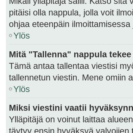
Mikäli ylläpitäjä sallii. Katso sitä
pitäisi olla nappula, jolla voit i
ohjaa eteenpäin ilmoittamisessa j
Ylös
Mitä "Tallenna" nappula tekee
Tämä antaa tallentaa viestisi m
tallennetun viestin. Mene omiin a
Ylös
Miksi viestini vaatii hyväksyn
Ylläpitäjä on voinut laittaa alueen
täytyy ensin hyväksyä valvojien 