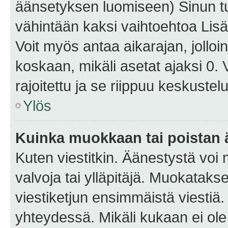
äänsetyksen luomiseen) Sinun tu
vähintään kaksi vaihtoehtoa Lisää
Voit myös antaa aikarajan, jolloi
koskaan, mikäli asetat ajaksi 0.
rajoitettu ja se riippuu keskustel
Ylös
Kuinka muokkaan tai poistan
Kuten viestitkin. Äänestystä voi
valvoja tai ylläpitäjä. Muokatak
viestiketjun ensimmäistä viestiä
yhteydessä. Mikäli kukaan ei ol