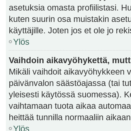
asetuksia omasta profiilistasi. 
kuten suurin osa muistakin asetuks
käyttäjille. Joten jos et ole jo rek
Ylös
Vaihdoin aikavyöhykettä, mutta 
Mikäli vaihdoit aikavyöhykkeen 
päivänvalon säästöajassa (tai tu
yleisesti käytössä suomessa). Ke
vaihtamaan tuota aikaa automaatti
heittää tunnilla normaaliin aikaan
Ylös