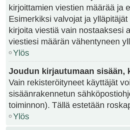
kirjoittamien viestien määrää ja er
Esimerkiksi valvojat ja ylläpitäjä
kirjoita viestiä vain nostaakses
viestiesi määrän vähentyneen yl
Ylös
Joudun kirjautumaan sisään, k
Vain rekisteröityneet käyttäjät v
sisäänrakennetun sähköpostiohjel
toiminnon). Tällä estetään roskap
Ylös