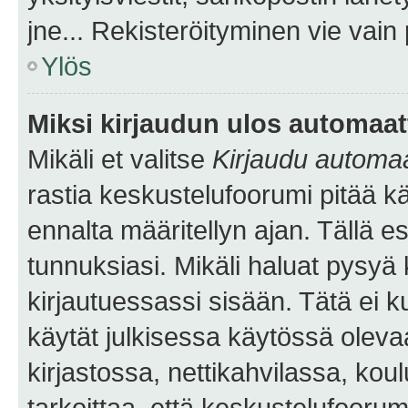
jne... Rekisteröityminen vie vain
Ylös
Miksi kirjaudun ulos automaat
Mikäli et valitse
Kirjaudu automaat
rastia keskustelufoorumi pitää k
ennalta määritellyn ajan. Tällä e
tunnuksiasi. Mikäli haluat pysyä 
kirjautuessassi sisään. Tätä ei k
käytät julkisessa käytössä oleva
kirjastossa, nettikahvilassa, koul
tarkoittaa, että keskustelufoorum