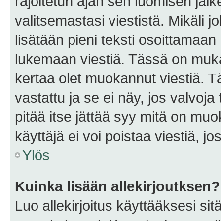
rajoitetun ajan sen luomisen jäl
valitsemastasi viestistä. Mikäli jo
lisätään pieni teksti osoittama
lukemaan viestiä. Tässä on mu
kertaa olet muokannut viestiä. Tä
vastattu ja se ei näy, jos valvoja
pitää itse jättää syy mitä on muo
käyttäjä ei voi poistaa viestiä, jo
Ylös
Kuinka lisään allekirjoutksen?
Luo allekirjoitus käyttääksesi si