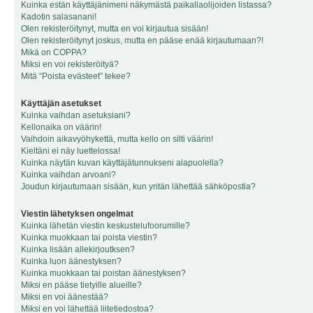
Kuinka estän käyttäjänimeni näkymästä paikallaolijoiden listassa?
Kadotin salasanani!
Olen rekisteröitynyt, mutta en voi kirjautua sisään!
Olen rekisteröitynyt joskus, mutta en pääse enää kirjautumaan?!
Mikä on COPPA?
Miksi en voi rekisteröityä?
Mitä “Poista evästeet” tekee?
Käyttäjän asetukset
Kuinka vaihdan asetuksiani?
Kellonaika on väärin!
Vaihdoin aikavyöhykettä, mutta kello on silti väärin!
Kieltäni ei näy luettelossa!
Kuinka näytän kuvan käyttäjätunnukseni alapuolella?
Kuinka vaihdan arvoani?
Joudun kirjautumaan sisään, kun yritän lähettää sähköpostia?
Viestin lähetyksen ongelmat
Kuinka lähetän viestin keskustelufoorumille?
Kuinka muokkaan tai poista viestin?
Kuinka lisään allekirjoutksen?
Kuinka luon äänestyksen?
Kuinka muokkaan tai poistan äänestyksen?
Miksi en pääse tietyille alueille?
Miksi en voi äänestää?
Miksi en voi lähettää liitetiedostoa?