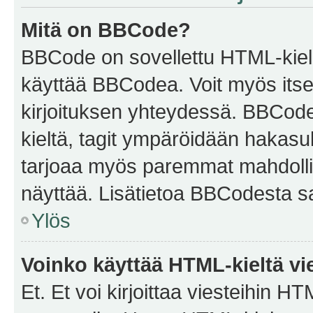
Mitä on BBCode?
BBCode on sovellettu HTML-kieles
käyttää BBCodea. Voit myös itse
kirjoituksen yhteydessä. BBCode 
kieltä, tagit ympäröidään hakasului
tarjoaa myös paremmat mahdollis
näyttää. Lisätietoa BBCodesta saat
Ylös
Voinko käyttää HTML-kieltä vi
Et. Et voi kirjoittaa viesteihin H