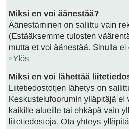
Miksi en voi äänestää?
Äänestäminen on sallittu vain rekis
(Estääksemme tulosten väärentämi
mutta et voi äänestää. Sinulla ei 
Ylös
Miksi en voi lähettää liitetied
Liitetiedostotjen lähetys on sallit
Keskustelufoorumin ylläpitäjä ei v
kaikille alueille tai ehkäpä vain 
liitetiedostoja. Ota yhteys ylläpit