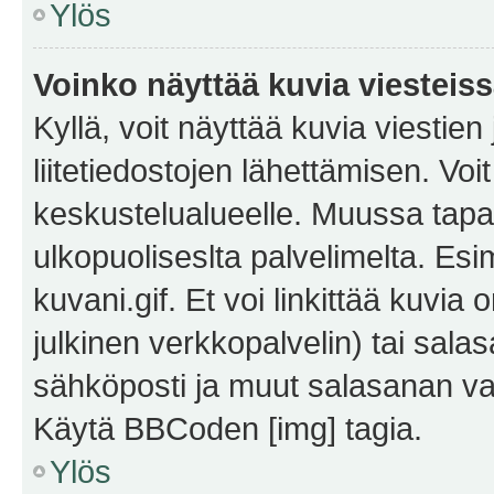
Ylös
Voinko näyttää kuvia viesteis
Kyllä, voit näyttää kuvia viestien 
liitetiedostojen lähettämisen. Vo
keskustelualueelle. Muussa tapa
ulkopuoliseslta palvelimelta. Es
kuvani.gif. Et voi linkittää kuvia 
julkinen verkkopalvelin) tai sala
sähköposti ja muut salasanan vaa
Käytä BBCoden [img] tagia.
Ylös