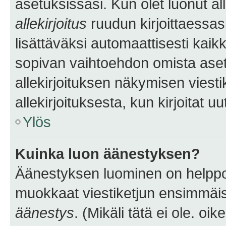
asetuksissasi. Kun olet luonut all
allekirjoitus
ruudun kirjoittaessasi
lisättäväksi automaattisesti kaikki
sopivan vaihtoehdon omista asetu
allekirjoituksen näkymisen viesti
allekirjoituksesta, kun kirjoitat uu
Ylös
Kuinka luon äänestyksen?
Äänestyksen luominen on helppoa.
muokkaat viestiketjun ensimmäis
äänestys
. (Mikäli tätä ei ole. oik