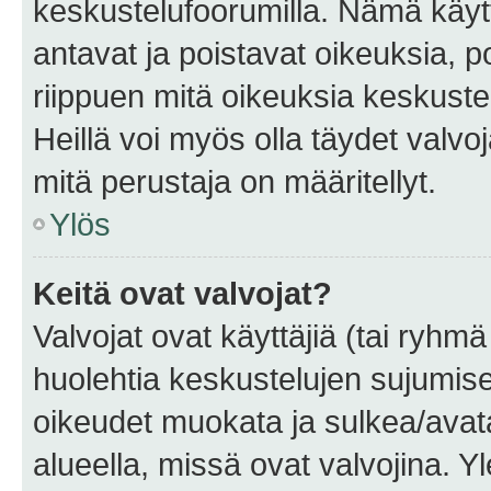
keskustelufoorumilla. Nämä käytt
antavat ja poistavat oikeuksia, por
riippuen mitä oikeuksia keskuste
Heillä voi myös olla täydet valvoj
mitä perustaja on määritellyt.
Ylös
Keitä ovat valvojat?
Valvojat ovat käyttäjiä (tai ryhmä
huolehtia keskustelujen sujumise
oikeudet muokata ja sulkea/avata, 
alueella, missä ovat valvojina. Y