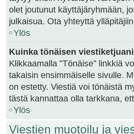
olet joutunut käyttäjäryhmään, jo
julkaisua. Ota yhteyttä ylläpitäjii
Ylös
Kuinka tönäisen viestiketjuan
Klikkaamalla "Tönäise" linkkiä voi
takaisin ensimmäiselle sivulle. M
on estetty. Viestiä voi tönäistä m
tästä kannattaa olla tarkkana, e
Ylös
Viestien muotoilu ja vies