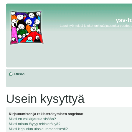
ysv-f
Lapsimyönteistä ja ekohenkistä jutustelua vuodesta 
Etusivu
Usein kysyttyä
Kirjautumisen ja rekisteröitymisen ongelmat
Miksi en voi kirjautua sisään?
Miksi minun täytyy rekisteröityä?
Miksi kirjaudun ulos automaattisesti?