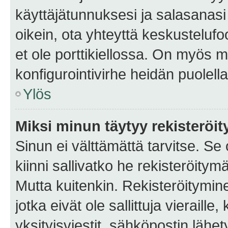
käyttäjätunnuksesi ja salasanasi 
oikein, ota yhteyttä keskustelufo
et ole porttikiellossa. On myös ma
konfigurointivirhe heidän puolella
Ylös
Miksi minun täytyy rekisteröit
Sinun ei välttämättä tarvitse. Se
kiinni sallivatko he rekisteröitym
Mutta kuitenkin. Rekisteröitymine
jotka eivät ole sallittuja vierail
yksityisviestit, sähköpostin lähet