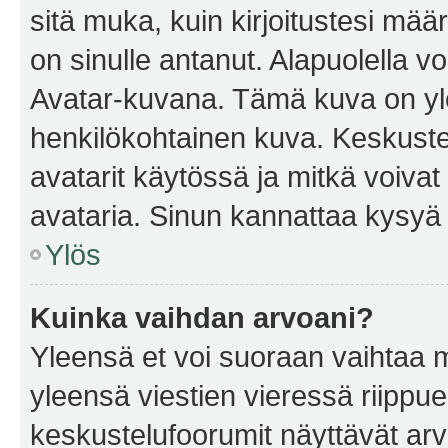
sitä muka, kuin kirjoitustesi mää
on sinulle antanut. Alapuolella v
Avatar-kuvana. Tämä kuva on yle
henkilökohtainen kuva. Keskuste
avatarit käytössä ja mitkä voivat 
avataria. Sinun kannattaa kysyä yl
Ylös
Kuinka vaihdan arvoani?
Yleensä et voi suoraan vaihtaa 
yleensä viestien vieressä riippu
keskustelufoorumit näyttävät ar