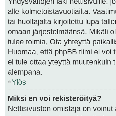
Yhdysvaltojen laki nettisivuille, 
alle kolmetoistavuotiailta. Vaa
tai huoltajalta kirjoitettu lupa ta
omaan järjestelmäänsä. Mikäli 
tulee toimia, Ota yhteyttä paika
Huomaa, että phpBB tiimi ei voi t
ei tule ottaa yteyttä muutenkuin t
alempana.
Ylös
Miksi en voi rekisteröityä?
Nettisivuston omistaja on voinut a