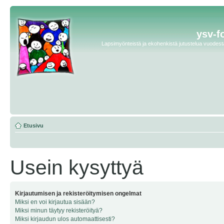
ysv-f
Lapsimyönteistä ja ekohenkistä jutustelua vuodesta 
Etusivu
Usein kysyttyä
Kirjautumisen ja rekisteröitymisen ongelmat
Miksi en voi kirjautua sisään?
Miksi minun täytyy rekisteröityä?
Miksi kirjaudun ulos automaattisesti?