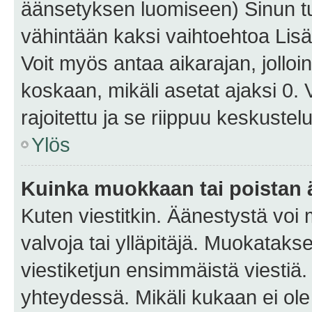
äänsetyksen luomiseen) Sinun tu
vähintään kaksi vaihtoehtoa Lisää
Voit myös antaa aikarajan, jolloi
koskaan, mikäli asetat ajaksi 0.
rajoitettu ja se riippuu keskustel
Ylös
Kuinka muokkaan tai poistan
Kuten viestitkin. Äänestystä voi
valvoja tai ylläpitäjä. Muokatak
viestiketjun ensimmäistä viestiä
yhteydessä. Mikäli kukaan ei ol