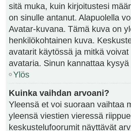
sitä muka, kuin kirjoitustesi mää
on sinulle antanut. Alapuolella v
Avatar-kuvana. Tämä kuva on yle
henkilökohtainen kuva. Keskuste
avatarit käytössä ja mitkä voivat 
avataria. Sinun kannattaa kysyä yl
Ylös
Kuinka vaihdan arvoani?
Yleensä et voi suoraan vaihtaa 
yleensä viestien vieressä riippu
keskustelufoorumit näyttävät ar