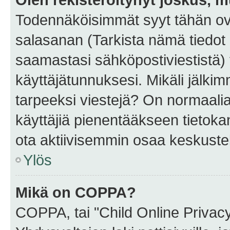
Todennäköisimmät syyt tähän ova
salasanan (Tarkista nämä tiedot
saamastasi sähköpostiviestistä) t
käyttäjätunnuksesi. Mikäli jälkim
tarpeeksi viestejä? On normaalia, 
käyttäjiä pienentääkseen tietoka
ota aktiivisemmin osaa keskustel
Ylös
Mikä on COPPA?
COPPA, tai "Child Online Privac