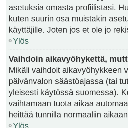
asetuksia omasta profiilistasi. 
kuten suurin osa muistakin asetuks
käyttäjille. Joten jos et ole jo rek
Ylös
Vaihdoin aikavyöhykettä, mutta 
Mikäli vaihdoit aikavyöhykkeen 
päivänvalon säästöajassa (tai tu
yleisesti käytössä suomessa). Ke
vaihtamaan tuota aikaa automaatti
heittää tunnilla normaaliin aikaan
Ylös