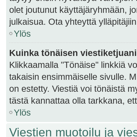
olet joutunut käyttäjäryhmään, jo
julkaisua. Ota yhteyttä ylläpitäjii
Ylös
Kuinka tönäisen viestiketjuan
Klikkaamalla "Tönäise" linkkiä voi
takaisin ensimmäiselle sivulle. M
on estetty. Viestiä voi tönäistä m
tästä kannattaa olla tarkkana, e
Ylös
Viestien muotoilu ja vies