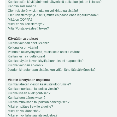
Kuinka estän käyttäjänimeni näkymästä paikallaolijoiden listassa?
Kadotin salasanani!
Olen rekisteröitynyt, mutta en voi kirjautua sisään!
Olen rekisteröitynyt joskus, mutta en pääse enää kirjautumaan?!
Mikä on COPPA?
Miksi en voi rekisteröityä?
Mitä “Poista evästeet” tekee?
Käyttäjän asetukset
Kuinka vaihdan asetuksiani?
Kellonaika on väärin!
Vaihdoin aikavyöhykettä, mutta kello on silti väärin!
Kieltäni ei näy luettelossa!
Kuinka näytän kuvan käyttäjätunnukseni alapuolella?
Kuinka vaihdan arvoani?
Joudun kirjautumaan sisään, kun yritän lähettää sähköpostia?
Viestin lähetyksen ongelmat
Kuinka lähetän viestin keskustelufoorumille?
Kuinka muokkaan tai poista viestin?
Kuinka lisään allekirjoutksen?
Kuinka luon äänestyksen?
Kuinka muokkaan tai poistan äänestyksen?
Miksi en pääse tietyille alueille?
Miksi en voi äänestää?
Miksi en voi lähettää liitetiedostoa?