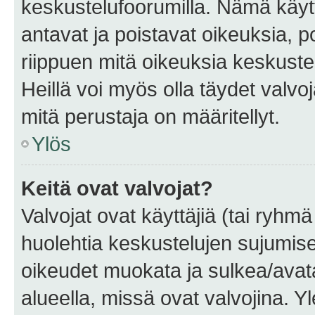
keskustelufoorumilla. Nämä käytt
antavat ja poistavat oikeuksia, por
riippuen mitä oikeuksia keskuste
Heillä voi myös olla täydet valvoj
mitä perustaja on määritellyt.
Ylös
Keitä ovat valvojat?
Valvojat ovat käyttäjiä (tai ryhmä
huolehtia keskustelujen sujumise
oikeudet muokata ja sulkea/avata, 
alueella, missä ovat valvojina. Y