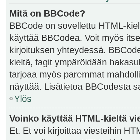
Mitä on BBCode?
BBCode on sovellettu HTML-kieles
käyttää BBCodea. Voit myös itse
kirjoituksen yhteydessä. BBCode 
kieltä, tagit ympäröidään hakasului
tarjoaa myös paremmat mahdollis
näyttää. Lisätietoa BBCodesta saat
Ylös
Voinko käyttää HTML-kieltä vi
Et. Et voi kirjoittaa viesteihin H