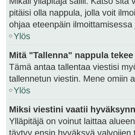
Mikäli ylläpitäjä sallii. Katso sitä
pitäisi olla nappula, jolla voit i
ohjaa eteenpäin ilmoittamisessa j
Ylös
Mitä "Tallenna" nappula tekee
Tämä antaa tallentaa viestisi m
tallennetun viestin. Mene omiin a
Ylös
Miksi viestini vaatii hyväksyn
Ylläpitäjä on voinut laittaa alueen
täytyy ensin hyväksyä valvojien 