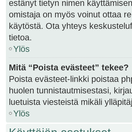
estänyt tietyn nimen käyttämisen
omistaja on myös voinut ottaa r
käytöstä. Ota yhteys keskusteluf
tietoa.
Ylös
Mitä “Poista evästeet” tekee?
Poista evästeet-linkki poistaa p
huolen tunnistautmisestasi, kirja
luetuista viesteistä mikäli ylläpitä
Ylös