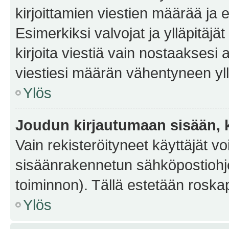
kirjoittamien viestien määrää ja er
Esimerkiksi valvojat ja ylläpitäjä
kirjoita viestiä vain nostaakses
viestiesi määrän vähentyneen yl
Ylös
Joudun kirjautumaan sisään, k
Vain rekisteröityneet käyttäjät v
sisäänrakennetun sähköpostiohjel
toiminnon). Tällä estetään roskap
Ylös