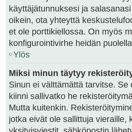
käyttäjätunnuksesi ja salasanasi 
oikein, ota yhteyttä keskustelufo
et ole porttikiellossa. On myös ma
konfigurointivirhe heidän puolella
Ylös
Miksi minun täytyy rekisteröit
Sinun ei välttämättä tarvitse. Se
kiinni sallivatko he rekisteröitym
Mutta kuitenkin. Rekisteröitymine
jotka eivät ole sallittuja vierail
yksityisviestit, sähköpostin lähet