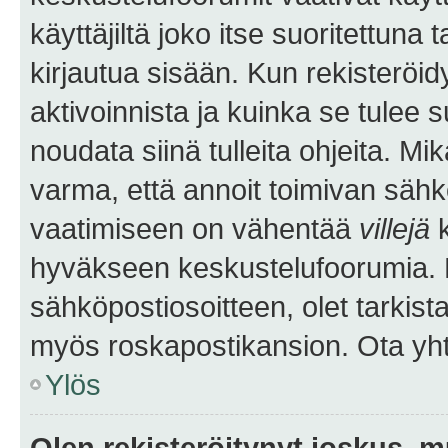
käyttäjiltä joko itse suoritettuna 
kirjautua sisään. Kun rekisteröidy
aktivoinnista ja kuinka se tulee s
noudata siinä tulleita ohjeita. Mi
varma, että annoit toimivan sähk
vaatimiseen on vähentää
villejä
k
hyväkseen keskustelufoorumia. Mi
sähköpostiosoitteen, olet tarkista
myös roskapostikansion. Ota yhte
Ylös
Olen rekisteröitynyt joskus, 