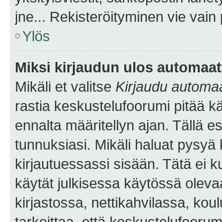
jne... Rekisteröityminen vie vain
Ylös
Miksi kirjaudun ulos automaat
Mikäli et valitse
Kirjaudu automaat
rastia keskustelufoorumi pitää k
ennalta määritellyn ajan. Tällä e
tunnuksiasi. Mikäli haluat pysyä 
kirjautuessassi sisään. Tätä ei k
käytät julkisessa käytössä oleva
kirjastossa, nettikahvilassa, koul
tarkoittaa, että keskustelufoorum