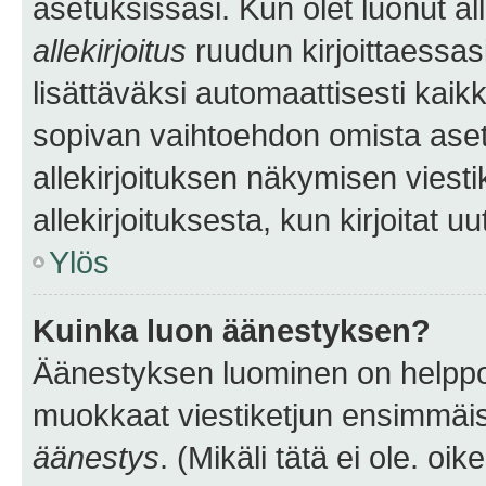
asetuksissasi. Kun olet luonut all
allekirjoitus
ruudun kirjoittaessasi
lisättäväksi automaattisesti kaikki
sopivan vaihtoehdon omista asetu
allekirjoituksen näkymisen viesti
allekirjoituksesta, kun kirjoitat uu
Ylös
Kuinka luon äänestyksen?
Äänestyksen luominen on helppoa.
muokkaat viestiketjun ensimmäis
äänestys
. (Mikäli tätä ei ole. oik