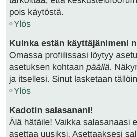
pois käytöstä.
Ylös
Kuinka estän käyttäjänimeni n
Omassa profiilissasi löytyy aset
asetuksen kohtaan
päällä
. Näkym
ja itsellesi. Sinut lasketaan tällö
Ylös
Kadotin salasanani!
Älä hätäile! Vaikka salasanaasi 
asettaa uusiksi. Asettaaksesi s