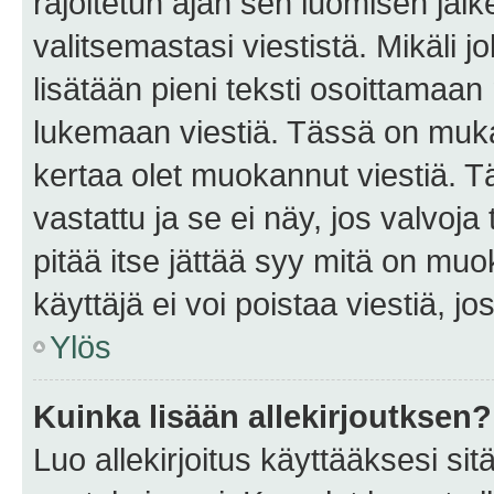
rajoitetun ajan sen luomisen jäl
valitsemastasi viestistä. Mikäli jo
lisätään pieni teksti osoittama
lukemaan viestiä. Tässä on mu
kertaa olet muokannut viestiä. Tä
vastattu ja se ei näy, jos valvoja
pitää itse jättää syy mitä on muo
käyttäjä ei voi poistaa viestiä, jo
Ylös
Kuinka lisään allekirjoutksen?
Luo allekirjoitus käyttääksesi si