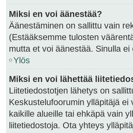
Miksi en voi äänestää?
Äänestäminen on sallittu vain rekis
(Estääksemme tulosten väärentämi
mutta et voi äänestää. Sinulla ei 
Ylös
Miksi en voi lähettää liitetied
Liitetiedostotjen lähetys on sallit
Keskustelufoorumin ylläpitäjä ei v
kaikille alueille tai ehkäpä vain 
liitetiedostoja. Ota yhteys ylläpit