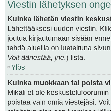
Viestin lähetyksen ong
Kuinka lähetän viestin keskus
Lähettääksesi uuden viestin. Kl
joutua kirjautumaan sisään ennen 
tehdä alueilla on lueteltuna sivun
Voit äänestää, jne.
) lista.
Ylös
Kuinka muokkaan tai poista vi
Mikäli et ole keskustelufoorumin y
poistaa vain omia viestejäsi. Voi