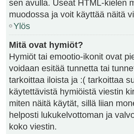
sen avulla. Useat HTML-kielen m
muodossa ja voit käyttää näitä vi
Ylös
Mitä ovat hymiöt?
Hymiöt tai emootio-ikonit ovat pie
voidaan esitää tunnetta tai tunnet
tarkoittaa iloista ja :( tarkoittaa 
käytettävistä hymiöistä viestin k
miten näitä käytät, sillä liian m
helposti lukukelvottoman ja valvo
koko viestin.