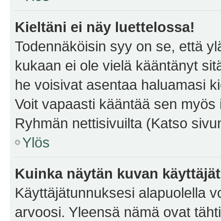
Kieltäni ei näy luettelossa!
Todennäköisin syy on se, että yläp
kukaan ei ole vielä kääntänyt sitä 
he voisivat asentaa haluamasi ki
Voit vapaasti kääntää sen myös i
Ryhmän nettisivuilta (Katso sivun
Ylös
Kuinka näytän kuvan käyttäjä
Käyttäjätunnuksesi alapuolella vo
arvoosi. Yleensä nämä ovat tähtiä 