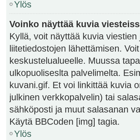
Ylös
Voinko näyttää kuvia viesteis
Kyllä, voit näyttää kuvia viestien 
liitetiedostojen lähettämisen. Vo
keskustelualueelle. Muussa tapa
ulkopuoliseslta palvelimelta. Es
kuvani.gif. Et voi linkittää kuvia 
julkinen verkkopalvelin) tai sala
sähköposti ja muut salasanan vaa
Käytä BBCoden [img] tagia.
Ylös