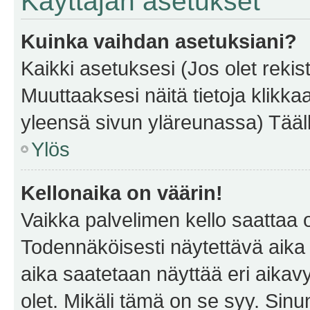
Käyttäjän asetukset
Kuinka vaihdan asetuksiani?
Kaikki asetuksesi (Jos olet rekist
Muuttaaksesi näitä tietoja klikka
yleensä sivun yläreunassa) Tääll
Ylös
Kellonaika on väärin!
Vaikka palvelimen kello saattaa 
Todennäköisesti näytettävä aika
aika saatetaan näyttää eri aika
olet. Mikäli tämä on se syy. Si