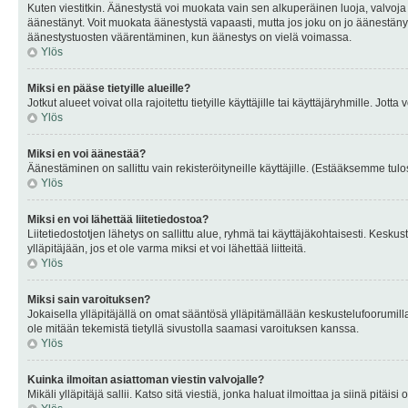
Kuten viestitkin. Äänestystä voi muokata vain sen alkuperäinen luoja, valvoja
äänestänyt. Voit muokata äänestystä vapaasti, mutta jos joku on jo äänestänyt
äänestystuosten väärentäminen, kun äänestys on vielä voimassa.
Ylös
Miksi en pääse tietyille alueille?
Jotkut alueet voivat olla rajoitettu tietyille käyttäjille tai käyttäjäryhmille. Jotta
Ylös
Miksi en voi äänestää?
Äänestäminen on sallittu vain rekisteröityneille käyttäjille. (Estääksemme tulos
Ylös
Miksi en voi lähettää liitetiedostoa?
Liitetiedostotjen lähetys on sallittu alue, ryhmä tai käyttäjäkohtaisesti. Keskus
ylläpitäjään, jos et ole varma miksi et voi lähettää liitteitä.
Ylös
Miksi sain varoituksen?
Jokaisella ylläpitäjällä on omat sääntösä ylläpitämällään keskustelufoorumilla
ole mitään tekemistä tietyllä sivustolla saamasi varoituksen kanssa.
Ylös
Kuinka ilmoitan asiattoman viestin valvojalle?
Mikäli ylläpitäjä sallii. Katso sitä viestiä, jonka haluat ilmoittaa ja siinä pitä