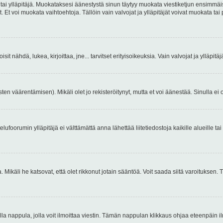
 tai ylläpitäjä. Muokataksesi äänestystä sinun täytyy muokata viestiketjun ensimmäi
. Et voi muokata vaihtoehtoja. Tällöin vain valvojat ja ylläpitäjät voivat muokata 
 voisit nähdä, lukea, kirjoittaa, jne... tarvitset erityisoikeuksia. Vain valvojat ja ylläpi
ten väärentämisen). Mikäli olet jo rekisteröitynyt, mutta et voi äänestää. Sinulla ei o
telufoorumin ylläpitäjä ei välttämättä anna lähettää liitetiedostoja kaikille alueille 
. Mikäli he katsovat, että olet rikkonut jotain sääntöä. Voit saada siitä varoituks
isi olla nappula, jolla voit ilmoittaa viestin. Tämän nappulan klikkaus ohjaa eteenpäin 