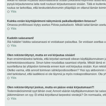
Mikäli et valitse
Kirjaudu automaattisesti sisään jokaisella käynnillä
rastia kes
pysyä kirjautuneena laita rasti ruutuun kirjautuessassi sisään. Tätä ei kuitenka
ruutua se tarkoittaa, että keskustelufoorumin ylläpitäjä on ottanut tämän toim
Ylös
Kuinka estän käyttäjänimeni näkymästä paikallaolijoiden listassa?
Omassa profiilissasi löytyy asetus
Piilota paikallaolo
. Mikäli laitat tämän as
Ylös
Kadotin salasanani!
Älä hätäile! Vaikka salasanaasi ei voidakaan palauttaa. Se voidaan asettaa 
Ylös
Olen rekisteröitynyt, mutta en voi kirjautua sisään!
Ihan ensimmäiseksi tarkista, että kirjoitat varmasti oikean käyttäjätunnukse
kolmetoistavuotiaana
. Sinun tulee noudattaa saamiasi ohjeita. Mikäli tämä ei 
suoritettuna tai ylläpidon toimesta ennen kuin voit kirjautua sisään. Kun rekiste
Oletko varma, että annoit toimivan sähköpostiosoitteen? Yksi syy aktivoinni
olet tarkistanut, että laatikkosi ei ole täynnä ja myös roskapostikansion. Ota yh
Ylös
Olen rekisteröitynyt joskus, mutta en pääse enää kirjautumaan?!
Todennäköisimmät syyt tähän ovat; Annoit väärän käyttäjätunnuksen tai salasan
jälkimmäinen on syy. Et ehkä kirjoittanut tarpeeksi viestejä? On normaalia, et
Ylös