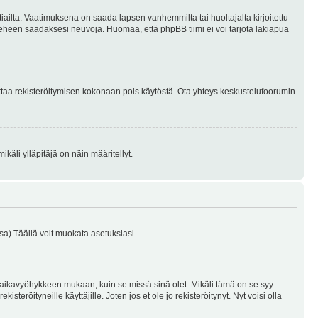
tiailta. Vaatimuksena on saada lapsen vanhemmilta tai huoltajalta kirjoitettu
ieheen saadaksesi neuvoja. Huomaa, että phpBB tiimi ei voi tarjota lakiapua
 ottaa rekisteröitymisen kokonaan pois käytöstä. Ota yhteys keskustelufoorumin
käli ylläpitäjä on näin määritellyt.
a) Täällä voit muokata asetuksiasi.
 aikavyöhykkeen mukaan, kuin se missä sinä olet. Mikäli tämä on se syy.
eröityneille käyttäjille. Joten jos et ole jo rekisteröitynyt. Nyt voisi olla