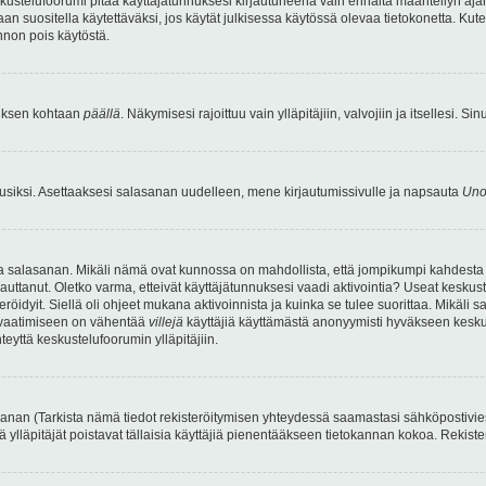
kustelufoorumi pitää käyttäjätunnuksesi kirjautuneena vain ennalta määritellyn ajan
an suositella käytettäväksi, jos käytät julkisessa käytössä olevaa tietokonetta. Kuten
innon pois käytöstä.
etuksen kohtaan
päällä
. Näkymisesi rajoittuu vain ylläpitäjiin, valvojiin ja itsellesi. S
uusiksi. Asettaaksesi salasanan uudelleen, mene kirjautumissivulle ja napsauta
Uno
n ja salasanan. Mikäli nämä ovat kunnossa on mahdollista, että jompikumpi kahdesta
auttanut. Oletko varma, etteivät käyttäjätunnuksesi vaadi aktivointia? Useat keskustel
röidyit. Siellä oli ohjeet mukana aktivoinnista ja kuinka se tulee suorittaa. Mikäli s
n vaatimiseen on vähentää
villejä
käyttäjiä käyttämästä anonyymisti hyväkseen keskus
teyttä keskustelufoorumin ylläpitäjiin.
an (Tarkista nämä tiedot rekisteröitymisen yhteydessä saamastasi sähköpostiviestist
tä ylläpitäjät poistavat tällaisia käyttäjiä pienentääkseen tietokannan kokoa. Rekist