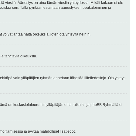
stä viestiä. Äänestys on aina tämän viestin yhteydessä. Mikäli kukaan ei ole
tai poistaa sen. Tällä pyritään estämään äänestyksen peukaloiminen ja
täjät voivat antaa näitä oikeuksia, joten ota yhteyttä heihin.
le tarvitavia oikeuksia.
tai ehkäpä vain ylläpitäjien ryhmän annetaan lähettää liitetiedostoja. Ota yhteys
en. Tämä on keskustelufoorumin ylläpitäjän oma ratkaisu ja phpBB Ryhmällä ei
ilmoittamisessa ja pyytää mahdolliset lisätiedot.