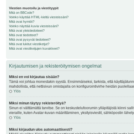
Viestien muotoilu ja viestityypit
Mitä on BBCode?
Voinko käyttää HTML-kieltä viesteissäni?
Mitä ovat hymiöt?
Voinko näyttää kuvia viesteissäni?
Mitä ovat yleistiedotteet?
Mitä ovat tiedotteet?
Mitä ovat pysyvät tiedotteet?
Mitä ovat lukitut viestiketjut?
Mitä ovat viestiketjujen kuvakkeet?
Kirjautumisen ja rekisteröitymisen ongelmat
Miksi en voi kirjautua sisään?
Tämä voi johtua monestakin syystä. Ensimmäiseksi, tarkista, että käyttäjätunnuk
mahdollista, että nettisivun omistajalla on konfigurointivirhe heidän puolellaan
Ylös
Miksi minun täytyy rekisteröityä?
Sinun ei välttämättä tarvitse. Se on keskustelufoorumin ylläpitäjistä kiinni sall
vieraille, kuten Avatar-kuvan määrittäminen, yksityisviestit, sähköpostin lähety
Ylös
Miksi kirjaudun ulos automaattisesti?