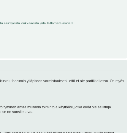
 esiintyvistä loukkaavista ja/tai laittomista asioista
skustelufoorumin ylläpitoon varmistaaksesi, että et ole porttikiellossa. On myös
öityminen antaa muitakin toimintoja käyttöösi, jotka eivät ole sallittuja
ja se on suositeltavaa.