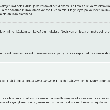
tojen laki nettisivuille, jotka keräävät henkilökohtaisia tietoja alle kolmetoistavuo
li olet epävarma kuinka tämän kanssa tulee toimia, Ota yhteyttä paikalliseen lakim
 joista on lisää alempana.
nyt tietyn nimen käyttämisen käyttäjätunnuksissa. Nettisivun omistaja on myös voinut
istautmisestasi, kirjautumisestasi sisään ja myös pitää kirjaa luetuista viesteistä mi
aksesi näitä tietoja klikkaa
Omat asetukset
Linkkiä. (Näkyy yleensä sivun yläreunass
 näytettävä aika on oikein. Keskustelufoorumilla näkyvä aika saatetaan näyttää eri
aikavyöhykkeen vaihto, kuten suurin osa muistakin asetuksista on tarjolla vain rekist