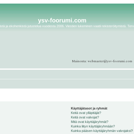
ysv-foorumi.com
tä ja ekohenkistä jutustelua vuodesta 2006. Viestien lukeminen vaatii rekisteröitymistä. Terv
Käyttäjätasot ja ryhmät
Keitä ovat ylläpitäjät?
Keitä ovat valvojat?
Mitä ovat käyttäjäryhmät?
Kuinka liityn käyttäjäryhmään?
Kuinka pääsen käyttäjäryhmän valvojaksi?