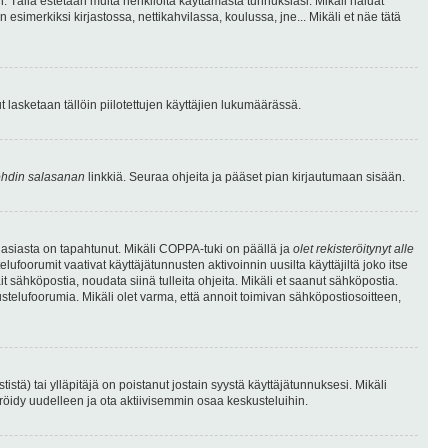
. Tällä estetään muita henkilöitä käyttämästä tunnuksiasi. Mikäli haluat
 esimerkiksi kirjastossa, nettikahvilassa, koulussa, jne... Mikäli et näe tätä
inut lasketaan tällöin piilotettujen käyttäjien lukumäärässä.
hdin salasanan
linkkiä. Seuraa ohjeita ja pääset pian kirjautumaan sisään.
 asiasta on tapahtunut. Mikäli COPPA-tuki on päällä ja
olet rekisteröitynyt alle
ufoorumit vaativat käyttäjätunnusten aktivoinnin uusilta käyttäjiltä joko itse
ait sähköpostia, noudata siinä tulleita ohjeita. Mikäli et saanut sähköpostia.
telufoorumia. Mikäli olet varma, että annoit toimivan sähköpostiosoitteen,
ä) tai ylläpitäjä on poistanut jostain syystä käyttäjätunnuksesi. Mikäli
eröidy uudelleen ja ota aktiivisemmin osaa keskusteluihin.