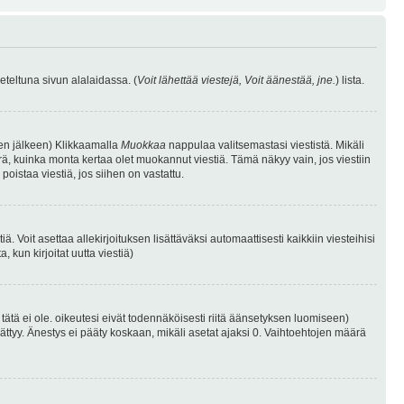
eteltuna sivun alalaidassa. (
Voit lähettää viestejä, Voit äänestää, jne.
) lista.
isen jälkeen) Klikkaamalla
Muokkaa
nappulaa valitsemastasi viestistä. Mikäli
, kuinka monta kertaa olet muokannut viestiä. Tämä näkyy vain, jos viestiin
poistaa viestiä, jos siihen on vastattu.
iä. Voit asettaa allekirjoituksen lisättäväksi automaattisesti kaikkiin viesteihisi
 kun kirjoitat uutta viestiä)
i tätä ei ole. oikeutesi eivät todennäköisesti riitä äänsetyksen luomiseen)
ättyy. Änestys ei pääty koskaan, mikäli asetat ajaksi 0. Vaihtoehtojen määrä