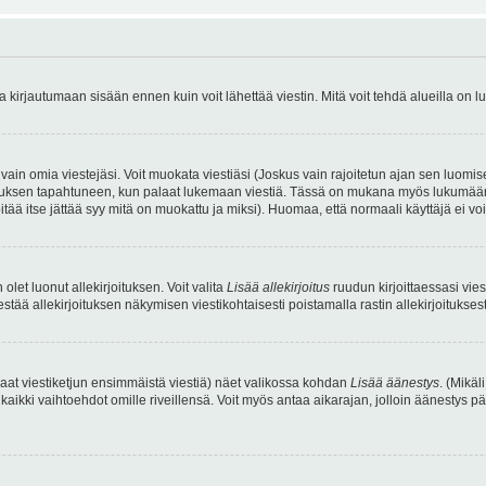
irjautumaan sisään ennen kuin voit lähettää viestin. Mitä voit tehdä alueilla on lu
a vain omia viestejäsi. Voit muokata viestiäsi (Joskus vain rajoitetun ajan sen luom
okkauksen tapahtuneen, kun palaat lukemaan viestiä. Tässä on mukana myös lukumäärä
pitää itse jättää syy mitä on muokattu ja miksi). Huomaa, että normaali käyttäjä ei voi 
olet luonut allekirjoituksen. Voit valita
Lisää allekirjoitus
ruudun kirjoittaessasi viest
tää allekirjoituksen näkymisen viestikohtaisesti poistamalla rastin allekirjoituksesta,
aat viestiketjun ensimmäistä viestiä) näet valikossa kohdan
Lisää äänestys
. (Mikäl
aikki vaihtoehdot omille riveillensä. Voit myös antaa aikarajan, jolloin äänestys pä