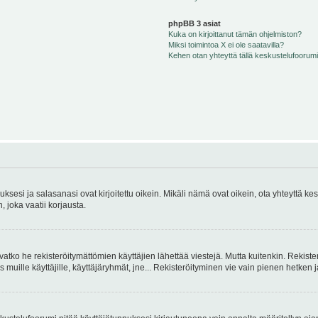
phpBB 3 asiat
Kuka on kirjoittanut tämän ohjelmiston?
Miksi toimintoa X ei ole saatavilla?
Kehen otan yhteyttä tällä keskustelufoorumilla
sesi ja salasanasi ovat kirjoitettu oikein. Mikäli nämä ovat oikein, ota yhteyttä ke
, joka vaatii korjausta.
ivatko he rekisteröitymättömien käyttäjien lähettää viestejä. Mutta kuitenkin. Rekister
s muille käyttäjille, käyttäjäryhmät, jne... Rekisteröityminen vie vain pienen hetken 