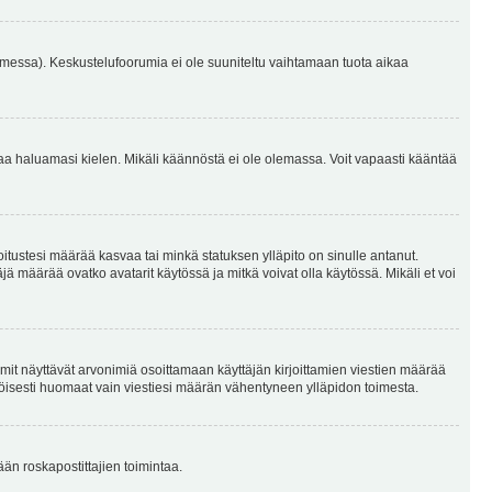
omessa). Keskustelufoorumia ei ole suuniteltu vaihtamaan tuota aikaa
sentaa haluamasi kielen. Mikäli käännöstä ei ole olemassa. Voit vapaasti kääntää
joitustesi määrää kasvaa tai minkä statuksen ylläpito on sinulle antanut.
 määrää ovatko avatarit käytössä ja mitkä voivat olla käytössä. Mikäli et voi
mit näyttävät arvonimiä osoittamaan käyttäjän kirjoittamien viestien määrää
ennäköisesti huomaat vain viestiesi määrän vähentyneen ylläpidon toimesta.
ään roskapostittajien toimintaa.