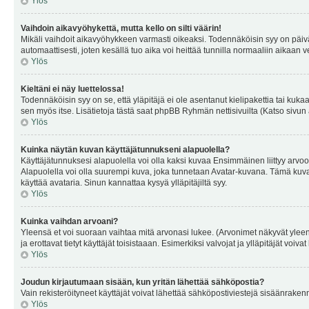
Ylös
Vaihdoin aikavyöhykettä, mutta kello on silti väärin!
Mikäli vaihdoit aikavyöhykkeen varmasti oikeaksi. Todennäköisin syy on päiv
automaattisesti, joten kesällä tuo aika voi heittää tunnilla normaaliin aikaan v
Ylös
Kieltäni ei näy luettelossa!
Todennäköisin syy on se, että yläpitäjä ei ole asentanut kielipakettia tai kuka
sen myös itse. Lisätietoja tästä saat phpBB Ryhmän nettisivuilta (Katso sivun 
Ylös
Kuinka näytän kuvan käyttäjätunnukseni alapuolella?
Käyttäjätunnuksesi alapuolella voi olla kaksi kuvaa Ensimmäinen liittyy arvoosi
Alapuolella voi olla suurempi kuva, joka tunnetaan Avatar-kuvana. Tämä kuva o
käyttää avataria. Sinun kannattaa kysyä ylläpitäjiltä syy.
Ylös
Kuinka vaihdan arvoani?
Yleensä et voi suoraan vaihtaa mitä arvonasi lukee. (Arvonimet näkyvät yleen
ja erottavat tietyt käyttäjät toisistaaan. Esimerkiksi valvojat ja ylläpitäjät v
Ylös
Joudun kirjautumaan sisään, kun yritän lähettää sähköpostia?
Vain rekisteröityneet käyttäjät voivat lähettää sähköpostiviestejä sisäänraken
Ylös