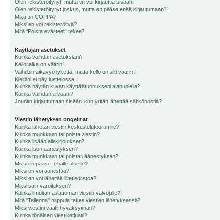
Olen rekisteröitynyt, mutta en voi kirjautua sisään!
Olen rekisteröitynyt joskus, mutta en pääse enää kirjautumaan?!
Mikä on COPPA?
Miksi en voi rekisteröityä?
Mitä “Poista evästeet” tekee?
Käyttäjän asetukset
Kuinka vaihdan asetuksiani?
Kellonaika on väärin!
Vaihdoin aikavyöhykettä, mutta kello on silti väärin!
Kieltäni ei näy luettelossa!
Kuinka näytän kuvan käyttäjätunnukseni alapuolella?
Kuinka vaihdan arvoani?
Joudun kirjautumaan sisään, kun yritän lähettää sähköpostia?
Viestin lähetyksen ongelmat
Kuinka lähetän viestin keskustelufoorumille?
Kuinka muokkaan tai poista viestin?
Kuinka lisään allekirjoutksen?
Kuinka luon äänestyksen?
Kuinka muokkaan tai poistan äänestyksen?
Miksi en pääse tietyille alueille?
Miksi en voi äänestää?
Miksi en voi lähettää liitetiedostoa?
Miksi sain varoituksen?
Kuinka ilmoitan asiattoman viestin valvojalle?
Mitä "Tallenna" nappula tekee viestien lähetyksessä?
Miksi viestini vaatii hyväksynnän?
Kuinka tönäisen viestiketjuani?