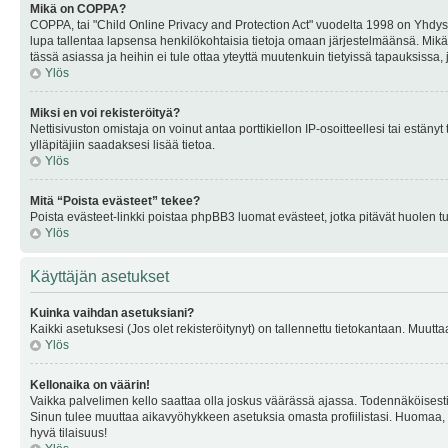
Mikä on COPPA?
COPPA, tai "Child Online Privacy and Protection Act" vuodelta 1998 on Yhdysval
lupa tallentaa lapsensa henkilökohtaisia tietoja omaan järjestelmäänsä. Mikä
tässä asiassa ja heihin ei tule ottaa yteyttä muutenkuin tietyissä tapauksissa,
Ylös
Miksi en voi rekisteröityä?
Nettisivuston omistaja on voinut antaa porttikiellon IP-osoitteellesi tai estä
ylläpitäjiin saadaksesi lisää tietoa.
Ylös
Mitä “Poista evästeet” tekee?
Poista evästeet-linkki poistaa phpBB3 luomat evästeet, jotka pitävät huolen tunn
Ylös
Käyttäjän asetukset
Kuinka vaihdan asetuksiani?
Kaikki asetuksesi (Jos olet rekisteröitynyt) on tallennettu tietokantaan. Muutta
Ylös
Kellonaika on väärin!
Vaikka palvelimen kello saattaa olla joskus väärässä ajassa. Todennäköisesti
Sinun tulee muuttaa aikavyöhykkeen asetuksia omasta profiilistasi. Huomaa, että 
hyvä tilaisuus!