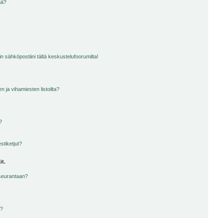
nä?
n sähköpostiini tältä keskustelufoorumilta!
en ja vihamiesten listoilta?
?
stiketjut?
it.
 seurantaan?
a?