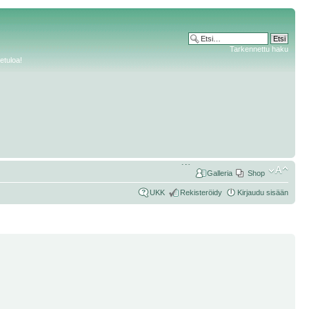
Tarkennettu haku
etuloa!
Galleria
Shop
UKK
Rekisteröidy
Kirjaudu sisään