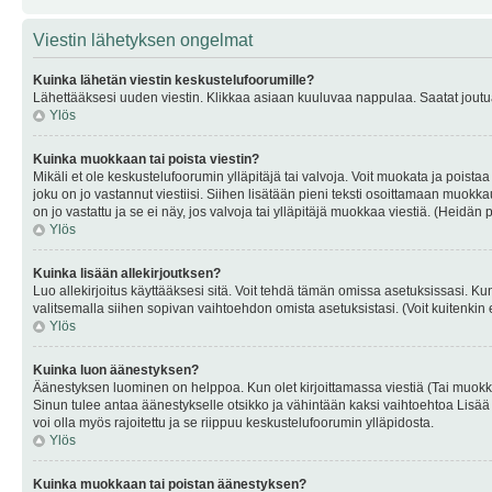
Viestin lähetyksen ongelmat
Kuinka lähetän viestin keskustelufoorumille?
Lähettääksesi uuden viestin. Klikkaa asiaan kuuluvaa nappulaa. Saatat joutua k
Ylös
Kuinka muokkaan tai poista viestin?
Mikäli et ole keskustelufoorumin ylläpitäjä tai valvoja. Voit muokata ja poista
joku on jo vastannut viestiisi. Siihen lisätään pieni teksti osoittamaan mu
on jo vastattu ja se ei näy, jos valvoja tai ylläpitäjä muokkaa viestiä. (Heidän 
Ylös
Kuinka lisään allekirjoutksen?
Luo allekirjoitus käyttääksesi sitä. Voit tehdä tämän omissa asetuksissasi. Kun 
valitsemalla siihen sopivan vaihtoehdon omista asetuksistasi. (Voit kuitenkin es
Ylös
Kuinka luon äänestyksen?
Äänestyksen luominen on helppoa. Kun olet kirjoittamassa viestiä (Tai muokk
Sinun tulee antaa äänestykselle otsikko ja vähintään kaksi vaihtoehtoa Lisää k
voi olla myös rajoitettu ja se riippuu keskustelufoorumin ylläpidosta.
Ylös
Kuinka muokkaan tai poistan äänestyksen?