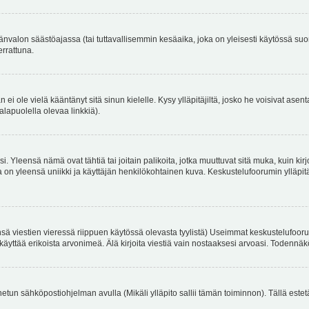
änvalon säästöajassa (tai tuttavallisemmin kesäaika, joka on yleisesti käytössä su
errattuna.
an ei ole vielä kääntänyt sitä sinun kielelle. Kysy ylläpitäjiltä, josko he voisivat a
alapuolella olevaa linkkiä).
. Yleensä nämä ovat tähtiä tai joitain palikoita, jotka muuttuvat sitä muka, kuin kir
n yleensä uniikki ja käyttäjän henkilökohtainen kuva. Keskustelufoorumin ylläpitäjä
sä viestien vieressä riippuen käytössä olevasta tyylistä) Useimmat keskustelufooru
oivat käyttää erikoista arvonimeä. Älä kirjoita viestiä vain nostaaksesi arvoasi. Tod
netun sähköpostiohjelman avulla (Mikäli ylläpito sallii tämän toiminnon). Tällä estet