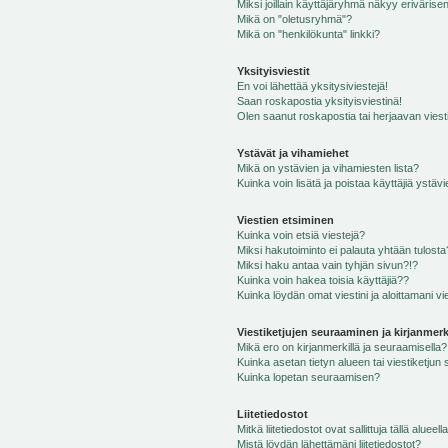
Miksi joillain käyttäjäryhmä näkyy erivärise
Mikä on "oletusryhmä"?
Mikä on "henkilökunta" linkki?
Yksityisviestit
En voi lähettää yksitysiviestejä!
Saan roskapostia yksityisviestinä!
Olen saanut roskapostia tai herjaavan viesti
Ystävät ja vihamiehet
Mikä on ystävien ja vihamiesten lista?
Kuinka voin lisätä ja poistaa käyttäjiä ystävi
Viestien etsiminen
Kuinka voin etsiä viestejä?
Miksi hakutoiminto ei palauta yhtään tulosta
Miksi haku antaa vain tyhjän sivun?!?
Kuinka voin hakea toisia käyttäjiä??
Kuinka löydän omat viestini ja aloittamani vie
Viestiketjujen seuraaminen ja kirjanmerk
Mikä ero on kirjanmerkillä ja seuraamisella?
Kuinka asetan tietyn alueen tai viestiketjun
Kuinka lopetan seuraamisen?
Liitetiedostot
Mitkä liitetiedostot ovat sallittuja tällä alueell
Mistä löydän lähettämäni liitetiedostot?