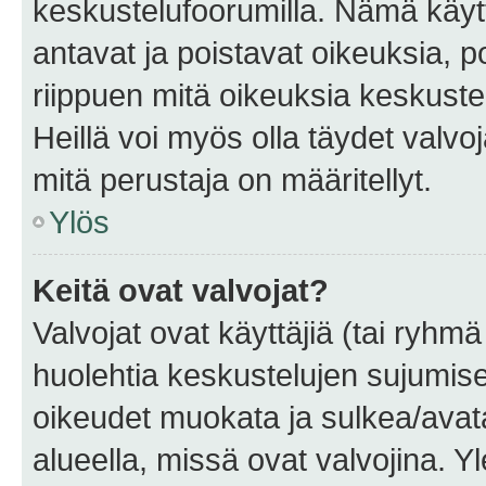
keskustelufoorumilla. Nämä käytt
antavat ja poistavat oikeuksia, por
riippuen mitä oikeuksia keskuste
Heillä voi myös olla täydet valvoj
mitä perustaja on määritellyt.
Ylös
Keitä ovat valvojat?
Valvojat ovat käyttäjiä (tai ryhmä
huolehtia keskustelujen sujumise
oikeudet muokata ja sulkea/avata, 
alueella, missä ovat valvojina. Y