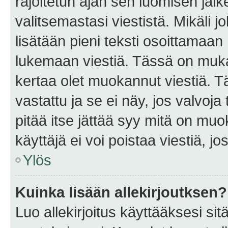
rajoitetun ajan sen luomisen jäl
valitsemastasi viestistä. Mikäli jo
lisätään pieni teksti osoittama
lukemaan viestiä. Tässä on mu
kertaa olet muokannut viestiä. Tä
vastattu ja se ei näy, jos valvoja
pitää itse jättää syy mitä on muo
käyttäjä ei voi poistaa viestiä, jo
Ylös
Kuinka lisään allekirjoutksen?
Luo allekirjoitus käyttääksesi si