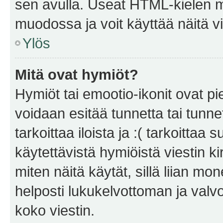
sen avulla. Useat HTML-kielen m
muodossa ja voit käyttää näitä vi
Ylös
Mitä ovat hymiöt?
Hymiöt tai emootio-ikonit ovat pie
voidaan esitää tunnetta tai tunnet
tarkoittaa iloista ja :( tarkoittaa 
käytettävistä hymiöistä viestin k
miten näitä käytät, sillä liian m
helposti lukukelvottoman ja valvo
koko viestin.