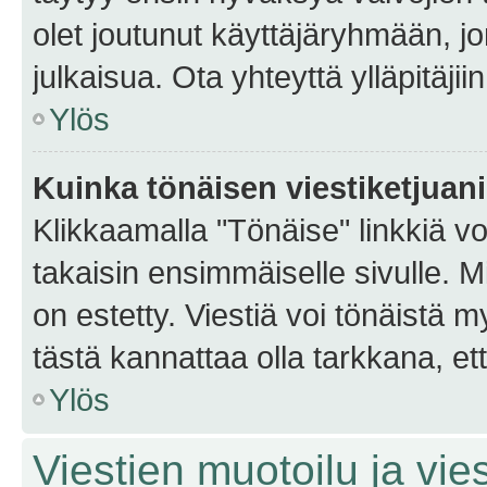
olet joutunut käyttäjäryhmään, jo
julkaisua. Ota yhteyttä ylläpitäjii
Ylös
Kuinka tönäisen viestiketjuan
Klikkaamalla "Tönäise" linkkiä voi
takaisin ensimmäiselle sivulle. M
on estetty. Viestiä voi tönäistä m
tästä kannattaa olla tarkkana, e
Ylös
Viestien muotoilu ja vies