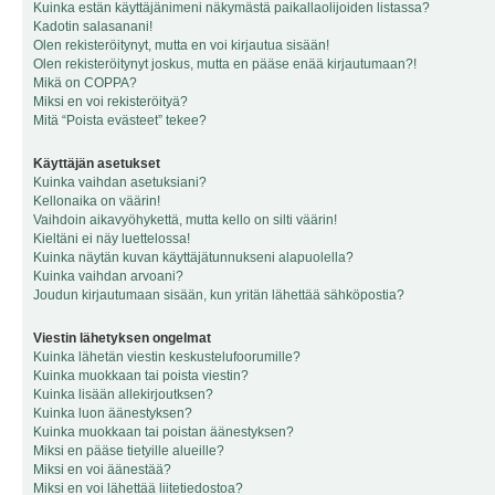
Kuinka estän käyttäjänimeni näkymästä paikallaolijoiden listassa?
Kadotin salasanani!
Olen rekisteröitynyt, mutta en voi kirjautua sisään!
Olen rekisteröitynyt joskus, mutta en pääse enää kirjautumaan?!
Mikä on COPPA?
Miksi en voi rekisteröityä?
Mitä “Poista evästeet” tekee?
Käyttäjän asetukset
Kuinka vaihdan asetuksiani?
Kellonaika on väärin!
Vaihdoin aikavyöhykettä, mutta kello on silti väärin!
Kieltäni ei näy luettelossa!
Kuinka näytän kuvan käyttäjätunnukseni alapuolella?
Kuinka vaihdan arvoani?
Joudun kirjautumaan sisään, kun yritän lähettää sähköpostia?
Viestin lähetyksen ongelmat
Kuinka lähetän viestin keskustelufoorumille?
Kuinka muokkaan tai poista viestin?
Kuinka lisään allekirjoutksen?
Kuinka luon äänestyksen?
Kuinka muokkaan tai poistan äänestyksen?
Miksi en pääse tietyille alueille?
Miksi en voi äänestää?
Miksi en voi lähettää liitetiedostoa?