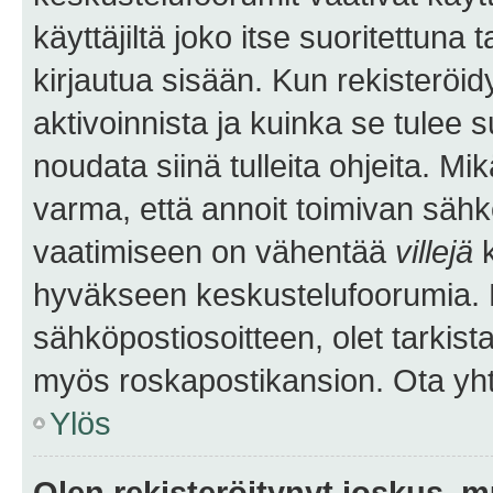
käyttäjiltä joko itse suoritettuna 
kirjautua sisään. Kun rekisteröidy
aktivoinnista ja kuinka se tulee s
noudata siinä tulleita ohjeita. Mi
varma, että annoit toimivan sähk
vaatimiseen on vähentää
villejä
k
hyväkseen keskustelufoorumia. Mi
sähköpostiosoitteen, olet tarkista
myös roskapostikansion. Ota yhte
Ylös
Olen rekisteröitynyt joskus, 