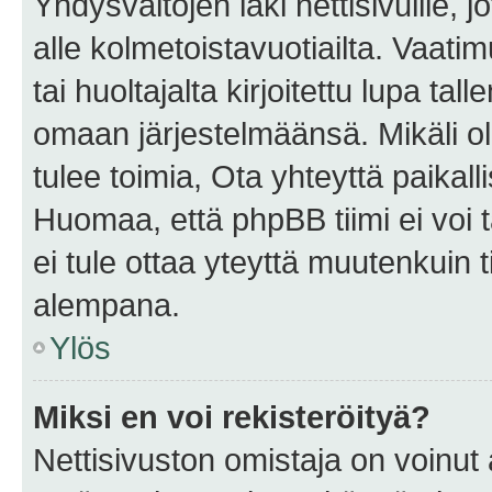
Yhdysvaltojen laki nettisivuille, 
alle kolmetoistavuotiailta. Vaa
tai huoltajalta kirjoitettu lupa ta
omaan järjestelmäänsä. Mikäli 
tulee toimia, Ota yhteyttä paika
Huomaa, että phpBB tiimi ei voi t
ei tule ottaa yteyttä muutenkuin t
alempana.
Ylös
Miksi en voi rekisteröityä?
Nettisivuston omistaja on voinut a