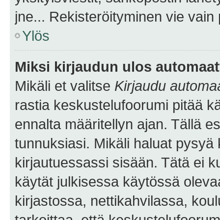
jne... Rekisteröityminen vie vain
Ylös
Miksi kirjaudun ulos automaat
Mikäli et valitse
Kirjaudu automaat
rastia keskustelufoorumi pitää k
ennalta määritellyn ajan. Tällä e
tunnuksiasi. Mikäli haluat pysyä 
kirjautuessassi sisään. Tätä ei k
käytät julkisessa käytössä oleva
kirjastossa, nettikahvilassa, koul
tarkoittaa, että keskustelufoorum