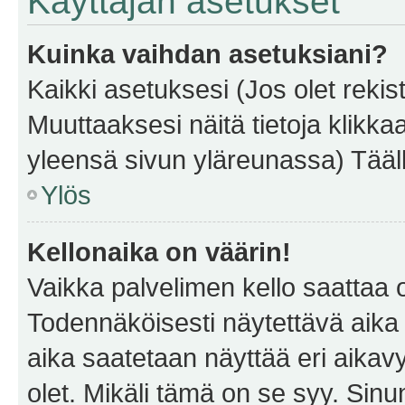
Käyttäjän asetukset
Kuinka vaihdan asetuksiani?
Kaikki asetuksesi (Jos olet rekist
Muuttaaksesi näitä tietoja klikka
yleensä sivun yläreunassa) Tääll
Ylös
Kellonaika on väärin!
Vaikka palvelimen kello saattaa 
Todennäköisesti näytettävä aika
aika saatetaan näyttää eri aika
olet. Mikäli tämä on se syy. Si