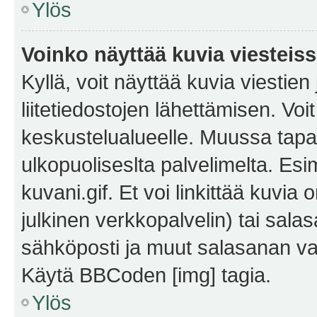
Ylös
Voinko näyttää kuvia viesteis
Kyllä, voit näyttää kuvia viestien 
liitetiedostojen lähettämisen. Vo
keskustelualueelle. Muussa tapa
ulkopuoliseslta palvelimelta. Es
kuvani.gif. Et voi linkittää kuvia 
julkinen verkkopalvelin) tai sala
sähköposti ja muut salasanan vaa
Käytä BBCoden [img] tagia.
Ylös