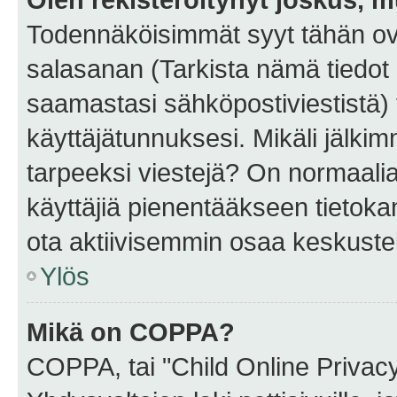
Todennäköisimmät syyt tähän ova
salasanan (Tarkista nämä tiedot
saamastasi sähköpostiviestistä) t
käyttäjätunnuksesi. Mikäli jälkim
tarpeeksi viestejä? On normaalia, 
käyttäjiä pienentääkseen tietoka
ota aktiivisemmin osaa keskustel
Ylös
Mikä on COPPA?
COPPA, tai "Child Online Privac