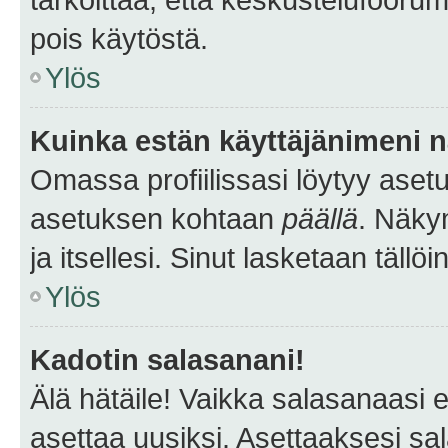
pois käytöstä.
Ylös
Kuinka estän käyttäjänimeni n
Omassa profiilissasi löytyy aset
asetuksen kohtaan
päällä
. Näkym
ja itsellesi. Sinut lasketaan tällö
Ylös
Kadotin salasanani!
Älä hätäile! Vaikka salasanaasi 
asettaa uusiksi. Asettaaksesi s