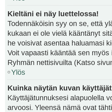
Kieltäni ei näy luettelossa!
Todennäköisin syy on se, että yläp
kukaan ei ole vielä kääntänyt sitä 
he voisivat asentaa haluamasi ki
Voit vapaasti kääntää sen myös i
Ryhmän nettisivuilta (Katso sivun
Ylös
Kuinka näytän kuvan käyttäjä
Käyttäjätunnuksesi alapuolella vo
arvoosi. Yleensä nämä ovat tähtiä 