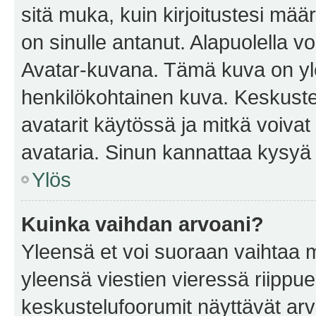
sitä muka, kuin kirjoitustesi mää
on sinulle antanut. Alapuolella v
Avatar-kuvana. Tämä kuva on yle
henkilökohtainen kuva. Keskuste
avatarit käytössä ja mitkä voivat 
avataria. Sinun kannattaa kysyä yl
Ylös
Kuinka vaihdan arvoani?
Yleensä et voi suoraan vaihtaa 
yleensä viestien vieressä riippu
keskustelufoorumit näyttävät ar