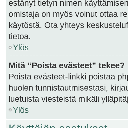
estänyt tietyn nimen käyttämisen
omistaja on myös voinut ottaa r
käytöstä. Ota yhteys keskusteluf
tietoa.
Ylös
Mitä “Poista evästeet” tekee?
Poista evästeet-linkki poistaa p
huolen tunnistautmisestasi, kirja
luetuista viesteistä mikäli ylläpitä
Ylös