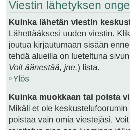
Viestin lähetyksen ong
Kuinka lähetän viestin keskus
Lähettääksesi uuden viestin. Kl
joutua kirjautumaan sisään ennen 
tehdä alueilla on lueteltuna sivun
Voit äänestää, jne.
) lista.
Ylös
Kuinka muokkaan tai poista vi
Mikäli et ole keskustelufoorumin y
poistaa vain omia viestejäsi. Voi