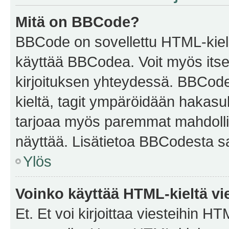
Mitä on BBCode?
BBCode on sovellettu HTML-kieles
käyttää BBCodea. Voit myös itse
kirjoituksen yhteydessä. BBCode 
kieltä, tagit ympäröidään hakasului
tarjoaa myös paremmat mahdollis
näyttää. Lisätietoa BBCodesta saat
Ylös
Voinko käyttää HTML-kieltä vi
Et. Et voi kirjoittaa viesteihin H