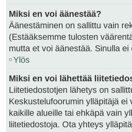
Miksi en voi äänestää?
Äänestäminen on sallittu vain rekis
(Estääksemme tulosten väärentämi
mutta et voi äänestää. Sinulla ei 
Ylös
Miksi en voi lähettää liitetied
Liitetiedostotjen lähetys on sallit
Keskustelufoorumin ylläpitäjä ei v
kaikille alueille tai ehkäpä vain 
liitetiedostoja. Ota yhteys ylläpit