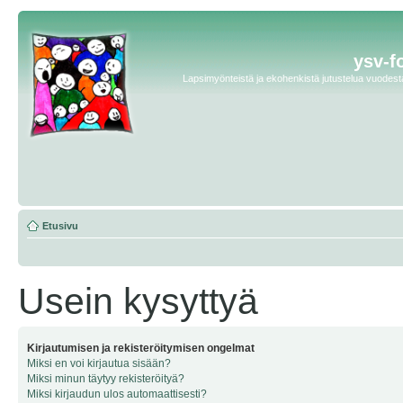
ysv-f
Lapsimyönteistä ja ekohenkistä jutustelua vuodesta 
Etusivu
Usein kysyttyä
Kirjautumisen ja rekisteröitymisen ongelmat
Miksi en voi kirjautua sisään?
Miksi minun täytyy rekisteröityä?
Miksi kirjaudun ulos automaattisesti?