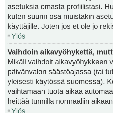
asetuksia omasta profiilistasi. 
kuten suurin osa muistakin asetuks
käyttäjille. Joten jos et ole jo rek
Ylös
Vaihdoin aikavyöhykettä, mutta 
Mikäli vaihdoit aikavyöhykkeen 
päivänvalon säästöajassa (tai tu
yleisesti käytössä suomessa). Ke
vaihtamaan tuota aikaa automaatti
heittää tunnilla normaaliin aikaan
Ylös