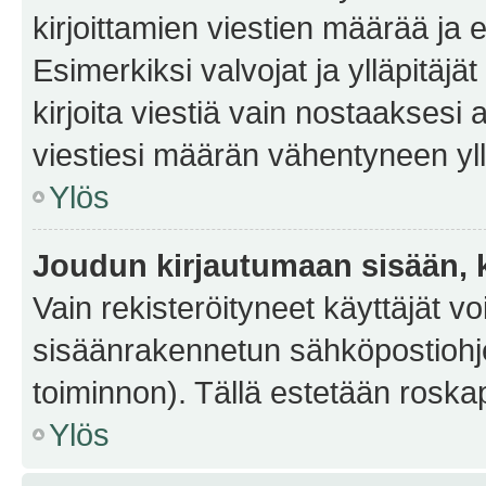
kirjoittamien viestien määrää ja er
Esimerkiksi valvojat ja ylläpitäjä
kirjoita viestiä vain nostaakses
viestiesi määrän vähentyneen yl
Ylös
Joudun kirjautumaan sisään, k
Vain rekisteröityneet käyttäjät v
sisäänrakennetun sähköpostiohjel
toiminnon). Tällä estetään roskap
Ylös