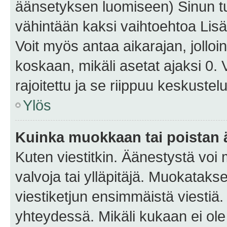
äänsetyksen luomiseen) Sinun tu
vähintään kaksi vaihtoehtoa Lisää
Voit myös antaa aikarajan, jolloi
koskaan, mikäli asetat ajaksi 0.
rajoitettu ja se riippuu keskustel
Ylös
Kuinka muokkaan tai poistan
Kuten viestitkin. Äänestystä voi
valvoja tai ylläpitäjä. Muokatak
viestiketjun ensimmäistä viestiä
yhteydessä. Mikäli kukaan ei ol