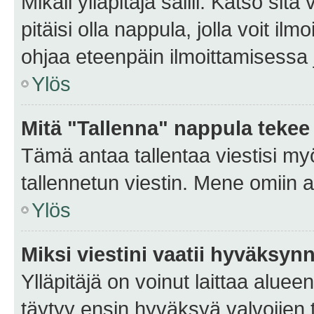
Mikäli ylläpitäjä sallii. Katso sitä
pitäisi olla nappula, jolla voit i
ohjaa eteenpäin ilmoittamisessa j
Ylös
Mitä "Tallenna" nappula tekee
Tämä antaa tallentaa viestisi m
tallennetun viestin. Mene omiin a
Ylös
Miksi viestini vaatii hyväksyn
Ylläpitäjä on voinut laittaa alueen
täytyy ensin hyväksyä valvojien 