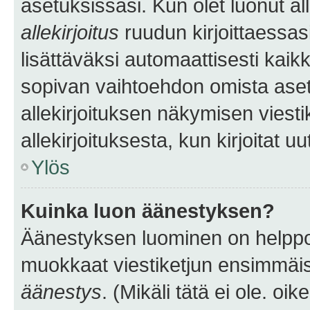
asetuksissasi. Kun olet luonut all
allekirjoitus
ruudun kirjoittaessasi
lisättäväksi automaattisesti kaikki
sopivan vaihtoehdon omista asetu
allekirjoituksen näkymisen viesti
allekirjoituksesta, kun kirjoitat uu
Ylös
Kuinka luon äänestyksen?
Äänestyksen luominen on helppoa.
muokkaat viestiketjun ensimmäis
äänestys
. (Mikäli tätä ei ole. oik