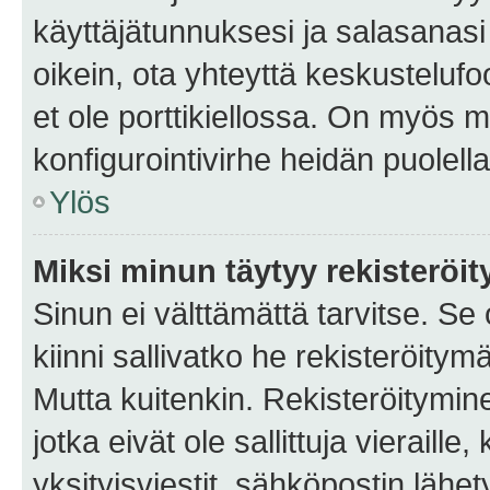
käyttäjätunnuksesi ja salasanasi 
oikein, ota yhteyttä keskustelufo
et ole porttikiellossa. On myös ma
konfigurointivirhe heidän puolella
Ylös
Miksi minun täytyy rekisteröit
Sinun ei välttämättä tarvitse. Se
kiinni sallivatko he rekisteröitym
Mutta kuitenkin. Rekisteröitymine
jotka eivät ole sallittuja vierail
yksityisviestit, sähköpostin lähet