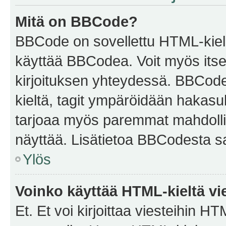
Mitä on BBCode?
BBCode on sovellettu HTML-kieles
käyttää BBCodea. Voit myös itse
kirjoituksen yhteydessä. BBCode 
kieltä, tagit ympäröidään hakasului
tarjoaa myös paremmat mahdollis
näyttää. Lisätietoa BBCodesta saat
Ylös
Voinko käyttää HTML-kieltä vi
Et. Et voi kirjoittaa viesteihin H