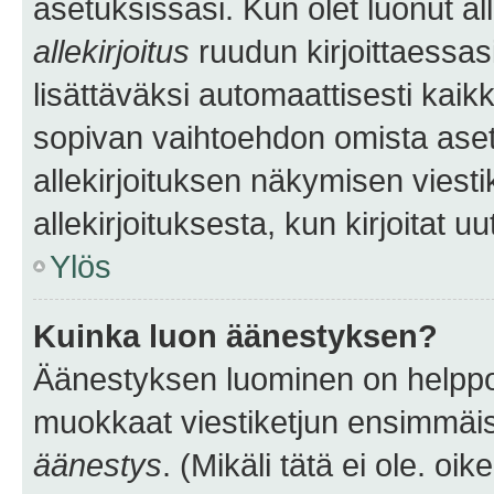
asetuksissasi. Kun olet luonut all
allekirjoitus
ruudun kirjoittaessasi
lisättäväksi automaattisesti kaikki
sopivan vaihtoehdon omista asetu
allekirjoituksen näkymisen viesti
allekirjoituksesta, kun kirjoitat uu
Ylös
Kuinka luon äänestyksen?
Äänestyksen luominen on helppoa.
muokkaat viestiketjun ensimmäis
äänestys
. (Mikäli tätä ei ole. oik