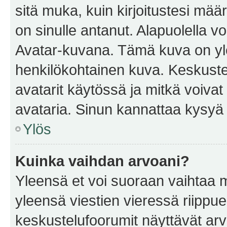
sitä muka, kuin kirjoitustesi mää
on sinulle antanut. Alapuolella v
Avatar-kuvana. Tämä kuva on yle
henkilökohtainen kuva. Keskuste
avatarit käytössä ja mitkä voivat 
avataria. Sinun kannattaa kysyä yl
Ylös
Kuinka vaihdan arvoani?
Yleensä et voi suoraan vaihtaa 
yleensä viestien vieressä riippu
keskustelufoorumit näyttävät ar