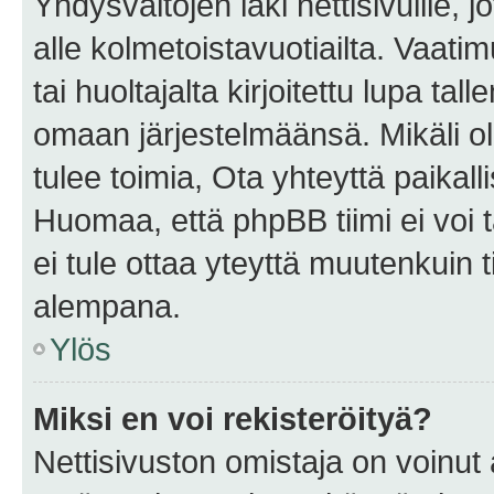
Yhdysvaltojen laki nettisivuille, 
alle kolmetoistavuotiailta. Vaa
tai huoltajalta kirjoitettu lupa ta
omaan järjestelmäänsä. Mikäli 
tulee toimia, Ota yhteyttä paika
Huomaa, että phpBB tiimi ei voi t
ei tule ottaa yteyttä muutenkuin t
alempana.
Ylös
Miksi en voi rekisteröityä?
Nettisivuston omistaja on voinut a