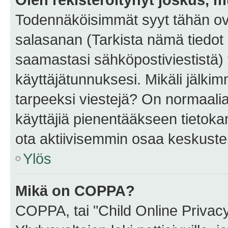
Todennäköisimmät syyt tähän ova
salasanan (Tarkista nämä tiedot
saamastasi sähköpostiviestistä) t
käyttäjätunnuksesi. Mikäli jälkim
tarpeeksi viestejä? On normaalia, 
käyttäjiä pienentääkseen tietoka
ota aktiivisemmin osaa keskustel
Ylös
Mikä on COPPA?
COPPA, tai "Child Online Privac