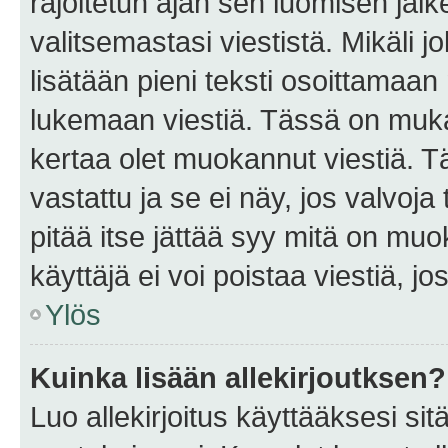
rajoitetun ajan sen luomisen jäl
valitsemastasi viestistä. Mikäli jo
lisätään pieni teksti osoittama
lukemaan viestiä. Tässä on mu
kertaa olet muokannut viestiä. Tä
vastattu ja se ei näy, jos valvoja
pitää itse jättää syy mitä on muo
käyttäjä ei voi poistaa viestiä, jo
Ylös
Kuinka lisään allekirjoutksen?
Luo allekirjoitus käyttääksesi si