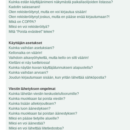
Kuinka estän käyttäjänimeni näkymästä paikallaolijoiden listassa?
Kadotin salasanani!
Olen rekisteröitynyt, mutta en voi kirjautua sisään!
Olen rekisteröitynyt joskus, mutta en pääse enää kirjautumaan?!
Mikä on COPPA?
Miksi en voi rekisteröityä?
Mitä “Poista evästeet” tekee?
Käyttäjän asetukset
Kuinka vaihdan asetuksiani?
Kellonaika on väärin!
Vaihdoin aikavyöhykettä, mutta kello on silti väärin!
Kieltäni ei näy luettelossa!
Kuinka näytän kuvan käyttäjätunnukseni alapuolella?
Kuinka vaihdan arvoani?
Joudun kirjautumaan sisään, kun yritän lähettää sähköpostia?
Viestin lähetyksen ongelmat
Kuinka lähetän viestin keskustelufoorumille?
Kuinka muokkaan tai poista viestin?
Kuinka lisään allekirjoutksen?
Kuinka luon äänestyksen?
Kuinka muokkaan tai poistan äänestyksen?
Miksi en pääse tietyille alueille?
Miksi en voi äänestää?
Miksi en voi lähettää liitetiedostoa?