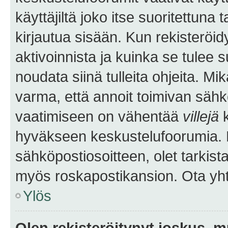
käyttäjiltä joko itse suoritettuna 
kirjautua sisään. Kun rekisteröidy
aktivoinnista ja kuinka se tulee s
noudata siinä tulleita ohjeita. Mi
varma, että annoit toimivan sähk
vaatimiseen on vähentää
villejä
k
hyväkseen keskustelufoorumia. Mi
sähköpostiosoitteen, olet tarkista
myös roskapostikansion. Ota yhte
Ylös
Olen rekisteröitynyt joskus, 