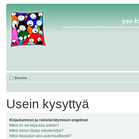
ysv-f
Lapsimyönteistä ja ekohenkistä jutustelua vuodesta 
Etusivu
Usein kysyttyä
Kirjautumisen ja rekisteröitymisen ongelmat
Miksi en voi kirjautua sisään?
Miksi minun täytyy rekisteröityä?
Miksi kirjaudun ulos automaattisesti?