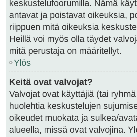
keskustelufoorumilla. Nämä käytt
antavat ja poistavat oikeuksia, por
riippuen mitä oikeuksia keskuste
Heillä voi myös olla täydet valvoj
mitä perustaja on määritellyt.
Ylös
Keitä ovat valvojat?
Valvojat ovat käyttäjiä (tai ryhmä
huolehtia keskustelujen sujumise
oikeudet muokata ja sulkea/avata, 
alueella, missä ovat valvojina. Y