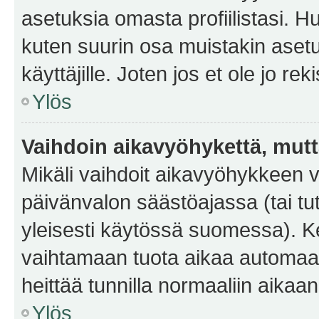
asetuksia omasta profiilistasi. 
kuten suurin osa muistakin asetuks
käyttäjille. Joten jos et ole jo rek
Ylös
Vaihdoin aikavyöhykettä, mutta 
Mikäli vaihdoit aikavyöhykkeen 
päivänvalon säästöajassa (tai tu
yleisesti käytössä suomessa). Ke
vaihtamaan tuota aikaa automaatti
heittää tunnilla normaaliin aikaan
Ylös