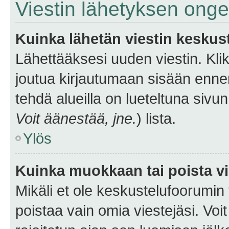
Viestin lähetyksen ong
Kuinka lähetän viestin keskus
Lähettääksesi uuden viestin. Kl
joutua kirjautumaan sisään ennen 
tehdä alueilla on lueteltuna sivun
Voit äänestää, jne.
) lista.
Ylös
Kuinka muokkaan tai poista vi
Mikäli et ole keskustelufoorumin y
poistaa vain omia viestejäsi. Voi