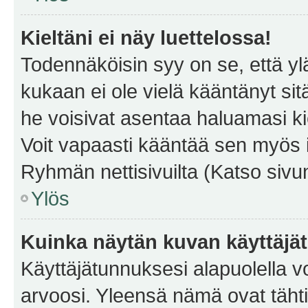
Kieltäni ei näy luettelossa!
Todennäköisin syy on se, että yläp
kukaan ei ole vielä kääntänyt sitä 
he voisivat asentaa haluamasi ki
Voit vapaasti kääntää sen myös i
Ryhmän nettisivuilta (Katso sivun
Ylös
Kuinka näytän kuvan käyttäjä
Käyttäjätunnuksesi alapuolella vo
arvoosi. Yleensä nämä ovat tähtiä 