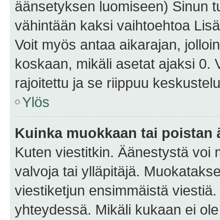
äänsetyksen luomiseen) Sinun tu
vähintään kaksi vaihtoehtoa Lisää
Voit myös antaa aikarajan, jolloi
koskaan, mikäli asetat ajaksi 0.
rajoitettu ja se riippuu keskustel
Ylös
Kuinka muokkaan tai poistan
Kuten viestitkin. Äänestystä voi
valvoja tai ylläpitäjä. Muokatak
viestiketjun ensimmäistä viestiä
yhteydessä. Mikäli kukaan ei ol