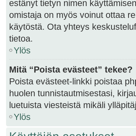
estänyt tietyn nimen käyttämisen
omistaja on myös voinut ottaa r
käytöstä. Ota yhteys keskusteluf
tietoa.
Ylös
Mitä “Poista evästeet” tekee?
Poista evästeet-linkki poistaa p
huolen tunnistautmisestasi, kirja
luetuista viesteistä mikäli ylläpitä
Ylös