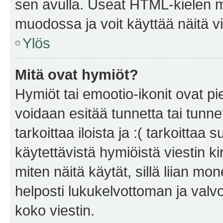
sen avulla. Useat HTML-kielen m
muodossa ja voit käyttää näitä vi
Ylös
Mitä ovat hymiöt?
Hymiöt tai emootio-ikonit ovat pie
voidaan esitää tunnetta tai tunnet
tarkoittaa iloista ja :( tarkoittaa 
käytettävistä hymiöistä viestin k
miten näitä käytät, sillä liian m
helposti lukukelvottoman ja valvo
koko viestin.