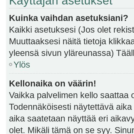
Käyttäjän asetukset
Kuinka vaihdan asetuksiani?
Kaikki asetuksesi (Jos olet rekist
Muuttaaksesi näitä tietoja klikka
yleensä sivun yläreunassa) Tääll
Ylös
Kellonaika on väärin!
Vaikka palvelimen kello saattaa 
Todennäköisesti näytettävä aika
aika saatetaan näyttää eri aika
olet. Mikäli tämä on se syy. Si