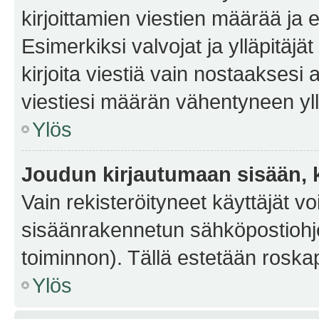
kirjoittamien viestien määrää ja er
Esimerkiksi valvojat ja ylläpitäjä
kirjoita viestiä vain nostaakses
viestiesi määrän vähentyneen yl
Ylös
Joudun kirjautumaan sisään, k
Vain rekisteröityneet käyttäjät v
sisäänrakennetun sähköpostiohjel
toiminnon). Tällä estetään roskap
Ylös