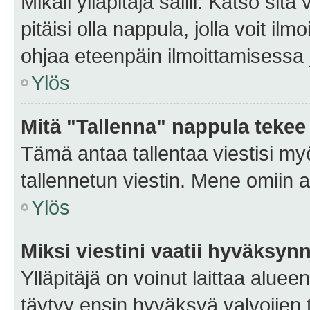
Mikäli ylläpitäjä sallii. Katso sitä
pitäisi olla nappula, jolla voit i
ohjaa eteenpäin ilmoittamisessa j
Ylös
Mitä "Tallenna" nappula tekee
Tämä antaa tallentaa viestisi m
tallennetun viestin. Mene omiin a
Ylös
Miksi viestini vaatii hyväksyn
Ylläpitäjä on voinut laittaa alueen
täytyy ensin hyväksyä valvojien 