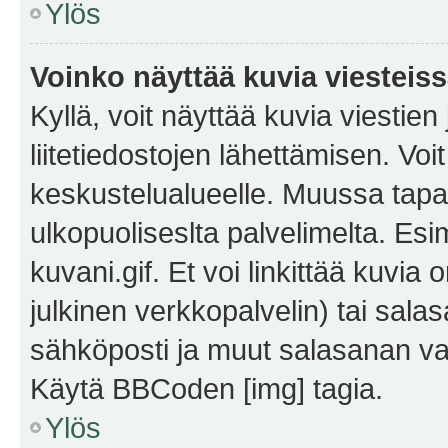
Ylös
Voinko näyttää kuvia viesteis
Kyllä, voit näyttää kuvia viestien 
liitetiedostojen lähettämisen. Vo
keskustelualueelle. Muussa tapa
ulkopuoliseslta palvelimelta. Es
kuvani.gif. Et voi linkittää kuvia 
julkinen verkkopalvelin) tai sala
sähköposti ja muut salasanan vaa
Käytä BBCoden [img] tagia.
Ylös