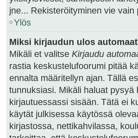
jne... Rekisteröityminen vie vain
Ylös
Miksi kirjaudun ulos automaat
Mikäli et valitse
Kirjaudu automaat
rastia keskustelufoorumi pitää k
ennalta määritellyn ajan. Tällä e
tunnuksiasi. Mikäli haluat pysyä 
kirjautuessassi sisään. Tätä ei k
käytät julkisessa käytössä oleva
kirjastossa, nettikahvilassa, koul
tarkoittaa, että keskustelufoorum