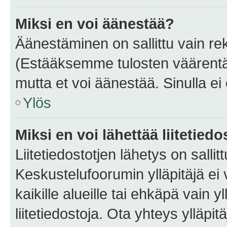
Miksi en voi äänestää?
Äänestäminen on sallittu vain rekis
(Estääksemme tulosten väärentämi
mutta et voi äänestää. Sinulla ei 
Ylös
Miksi en voi lähettää liitetied
Liitetiedostotjen lähetys on sallit
Keskustelufoorumin ylläpitäjä ei v
kaikille alueille tai ehkäpä vain 
liitetiedostoja. Ota yhteys ylläpit