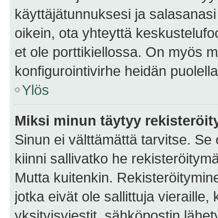
käyttäjätunnuksesi ja salasanasi 
oikein, ota yhteyttä keskustelufo
et ole porttikiellossa. On myös ma
konfigurointivirhe heidän puolella
Ylös
Miksi minun täytyy rekisteröit
Sinun ei välttämättä tarvitse. Se
kiinni sallivatko he rekisteröitym
Mutta kuitenkin. Rekisteröitymine
jotka eivät ole sallittuja vierail
yksityisviestit, sähköpostin lähet