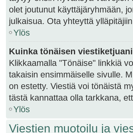
olet joutunut käyttäjäryhmään, jo
julkaisua. Ota yhteyttä ylläpitäjii
Ylös
Kuinka tönäisen viestiketjuan
Klikkaamalla "Tönäise" linkkiä voi
takaisin ensimmäiselle sivulle. M
on estetty. Viestiä voi tönäistä m
tästä kannattaa olla tarkkana, e
Ylös
Viestien muotoilu ja vies