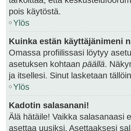
pois käytöstä.
Ylös
Kuinka estän käyttäjänimeni n
Omassa profiilissasi löytyy aset
asetuksen kohtaan
päällä
. Näkym
ja itsellesi. Sinut lasketaan tällö
Ylös
Kadotin salasanani!
Älä hätäile! Vaikka salasanaasi 
asettaa uusiksi. Asettaaksesi s