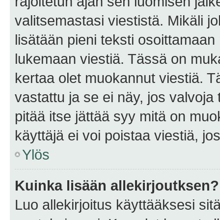
rajoitetun ajan sen luomisen jäl
valitsemastasi viestistä. Mikäli jo
lisätään pieni teksti osoittama
lukemaan viestiä. Tässä on mu
kertaa olet muokannut viestiä. Tä
vastattu ja se ei näy, jos valvoja
pitää itse jättää syy mitä on muo
käyttäjä ei voi poistaa viestiä, jo
Ylös
Kuinka lisään allekirjoutksen?
Luo allekirjoitus käyttääksesi si