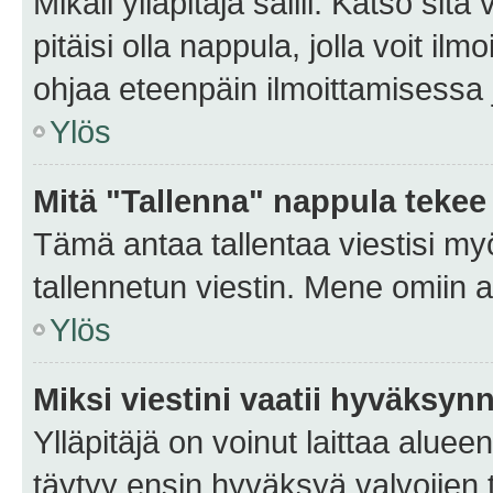
Mikäli ylläpitäjä sallii. Katso sitä
pitäisi olla nappula, jolla voit i
ohjaa eteenpäin ilmoittamisessa j
Ylös
Mitä "Tallenna" nappula tekee
Tämä antaa tallentaa viestisi m
tallennetun viestin. Mene omiin a
Ylös
Miksi viestini vaatii hyväksyn
Ylläpitäjä on voinut laittaa alueen
täytyy ensin hyväksyä valvojien 