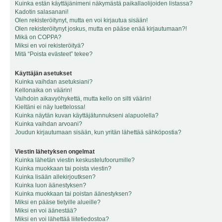
Kuinka estän käyttäjänimeni näkymästä paikallaolijoiden listassa?
Kadotin salasanani!
Olen rekisteröitynyt, mutta en voi kirjautua sisään!
Olen rekisteröitynyt joskus, mutta en pääse enää kirjautumaan?!
Mikä on COPPA?
Miksi en voi rekisteröityä?
Mitä “Poista evästeet” tekee?
Käyttäjän asetukset
Kuinka vaihdan asetuksiani?
Kellonaika on väärin!
Vaihdoin aikavyöhykettä, mutta kello on silti väärin!
Kieltäni ei näy luettelossa!
Kuinka näytän kuvan käyttäjätunnukseni alapuolella?
Kuinka vaihdan arvoani?
Joudun kirjautumaan sisään, kun yritän lähettää sähköpostia?
Viestin lähetyksen ongelmat
Kuinka lähetän viestin keskustelufoorumille?
Kuinka muokkaan tai poista viestin?
Kuinka lisään allekirjoutksen?
Kuinka luon äänestyksen?
Kuinka muokkaan tai poistan äänestyksen?
Miksi en pääse tietyille alueille?
Miksi en voi äänestää?
Miksi en voi lähettää liitetiedostoa?