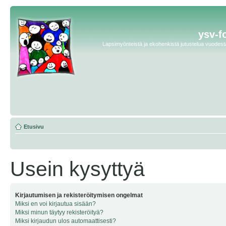
ysv-f
Lapsimyönteistä ja ekohenkistä jutustelua vuodesta 
Etusivu
Usein kysyttyä
Kirjautumisen ja rekisteröitymisen ongelmat
Miksi en voi kirjautua sisään?
Miksi minun täytyy rekisteröityä?
Miksi kirjaudun ulos automaattisesti?