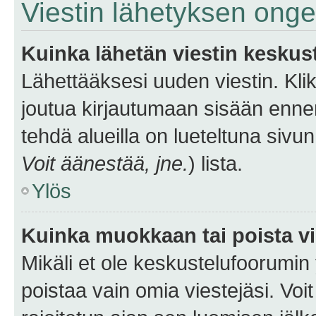
Viestin lähetyksen ong
Kuinka lähetän viestin keskus
Lähettääksesi uuden viestin. Kl
joutua kirjautumaan sisään ennen 
tehdä alueilla on lueteltuna sivun
Voit äänestää, jne.
) lista.
Ylös
Kuinka muokkaan tai poista vi
Mikäli et ole keskustelufoorumin y
poistaa vain omia viestejäsi. Voi