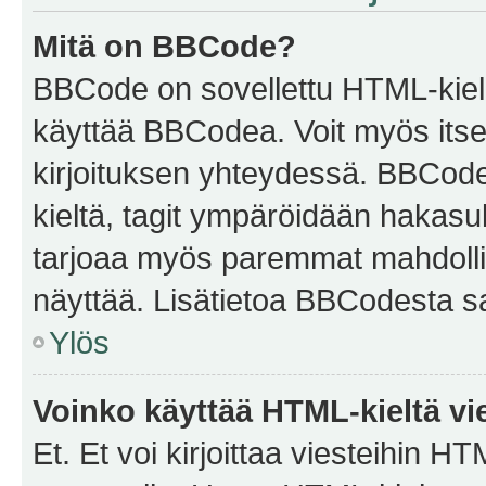
Mitä on BBCode?
BBCode on sovellettu HTML-kieles
käyttää BBCodea. Voit myös itse
kirjoituksen yhteydessä. BBCode 
kieltä, tagit ympäröidään hakasului
tarjoaa myös paremmat mahdollis
näyttää. Lisätietoa BBCodesta saat
Ylös
Voinko käyttää HTML-kieltä vi
Et. Et voi kirjoittaa viesteihin H