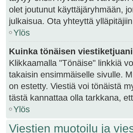
olet joutunut käyttäjäryhmään, jo
julkaisua. Ota yhteyttä ylläpitäjii
Ylös
Kuinka tönäisen viestiketjuan
Klikkaamalla "Tönäise" linkkiä voi
takaisin ensimmäiselle sivulle. M
on estetty. Viestiä voi tönäistä m
tästä kannattaa olla tarkkana, e
Ylös
Viestien muotoilu ja vies