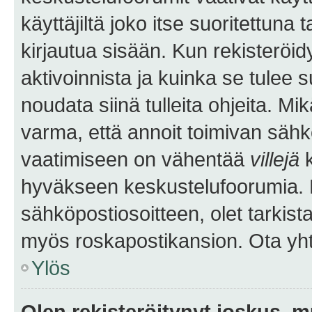
käyttäjiltä joko itse suoritettuna 
kirjautua sisään. Kun rekisteröidy
aktivoinnista ja kuinka se tulee s
noudata siinä tulleita ohjeita. Mi
varma, että annoit toimivan sähk
vaatimiseen on vähentää
villejä
k
hyväkseen keskustelufoorumia. Mi
sähköpostiosoitteen, olet tarkista
myös roskapostikansion. Ota yhte
Ylös
Olen rekisteröitynyt joskus, 