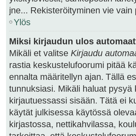
jne... Rekisteröityminen vie vain
Ylös
Miksi kirjaudun ulos automaat
Mikäli et valitse
Kirjaudu automaat
rastia keskustelufoorumi pitää k
ennalta määritellyn ajan. Tällä e
tunnuksiasi. Mikäli haluat pysyä 
kirjautuessassi sisään. Tätä ei k
käytät julkisessa käytössä oleva
kirjastossa, nettikahvilassa, koul
tarkoittaa, että keskustelufoorum