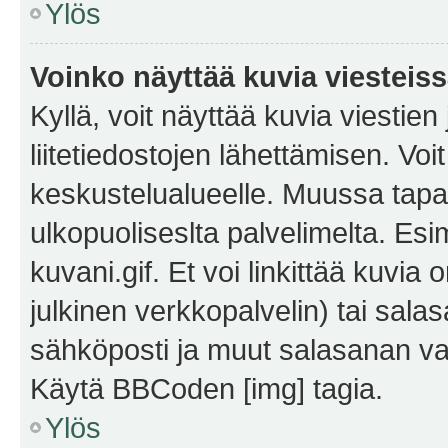
Ylös
Voinko näyttää kuvia viesteis
Kyllä, voit näyttää kuvia viestien 
liitetiedostojen lähettämisen. Vo
keskustelualueelle. Muussa tapa
ulkopuoliseslta palvelimelta. Es
kuvani.gif. Et voi linkittää kuvia 
julkinen verkkopalvelin) tai sala
sähköposti ja muut salasanan vaa
Käytä BBCoden [img] tagia.
Ylös