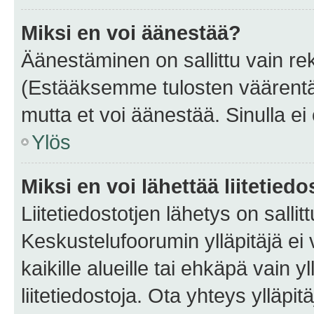
Miksi en voi äänestää?
Äänestäminen on sallittu vain rekis
(Estääksemme tulosten väärentämi
mutta et voi äänestää. Sinulla ei 
Ylös
Miksi en voi lähettää liitetied
Liitetiedostotjen lähetys on sallit
Keskustelufoorumin ylläpitäjä ei v
kaikille alueille tai ehkäpä vain 
liitetiedostoja. Ota yhteys ylläpit