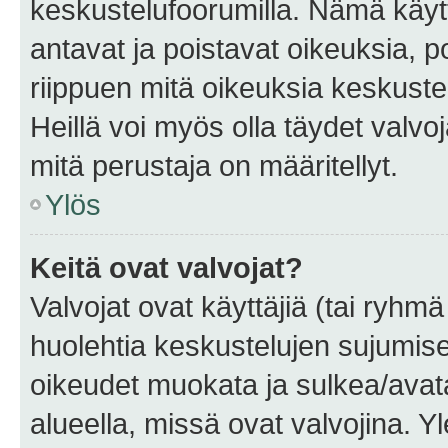
keskustelufoorumilla. Nämä käytt
antavat ja poistavat oikeuksia, por
riippuen mitä oikeuksia keskuste
Heillä voi myös olla täydet valvoj
mitä perustaja on määritellyt.
Ylös
Keitä ovat valvojat?
Valvojat ovat käyttäjiä (tai ryhmä
huolehtia keskustelujen sujumise
oikeudet muokata ja sulkea/avata, 
alueella, missä ovat valvojina. Y