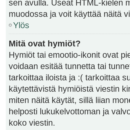
sen avulla. Useat HTML-kielen m
muodossa ja voit käyttää näitä vi
Ylös
Mitä ovat hymiöt?
Hymiöt tai emootio-ikonit ovat pie
voidaan esitää tunnetta tai tunnet
tarkoittaa iloista ja :( tarkoittaa 
käytettävistä hymiöistä viestin k
miten näitä käytät, sillä liian m
helposti lukukelvottoman ja valvo
koko viestin.