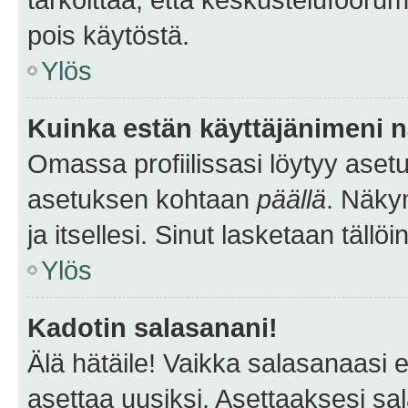
pois käytöstä.
Ylös
Kuinka estän käyttäjänimeni n
Omassa profiilissasi löytyy aset
asetuksen kohtaan
päällä
. Näkym
ja itsellesi. Sinut lasketaan tällö
Ylös
Kadotin salasanani!
Älä hätäile! Vaikka salasanaasi 
asettaa uusiksi. Asettaaksesi s