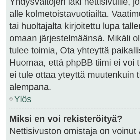
Yhdysvaltojen laki nettisivuille, 
alle kolmetoistavuotiailta. Vaa
tai huoltajalta kirjoitettu lupa ta
omaan järjestelmäänsä. Mikäli 
tulee toimia, Ota yhteyttä paika
Huomaa, että phpBB tiimi ei voi t
ei tule ottaa yteyttä muutenkuin t
alempana.
Ylös
Miksi en voi rekisteröityä?
Nettisivuston omistaja on voinut a