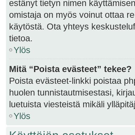
estänyt tietyn nimen käyttämisen
omistaja on myös voinut ottaa r
käytöstä. Ota yhteys keskusteluf
tietoa.
Ylös
Mitä “Poista evästeet” tekee?
Poista evästeet-linkki poistaa p
huolen tunnistautmisestasi, kirja
luetuista viesteistä mikäli ylläpitä
Ylös