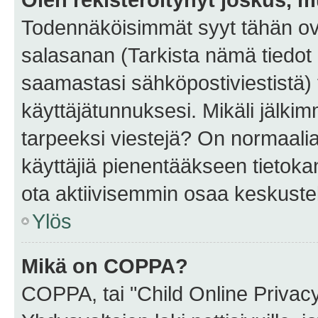
Todennäköisimmät syyt tähän ova
salasanan (Tarkista nämä tiedot
saamastasi sähköpostiviestistä) t
käyttäjätunnuksesi. Mikäli jälkim
tarpeeksi viestejä? On normaalia, 
käyttäjiä pienentääkseen tietoka
ota aktiivisemmin osaa keskustel
Ylös
Mikä on COPPA?
COPPA, tai "Child Online Privac