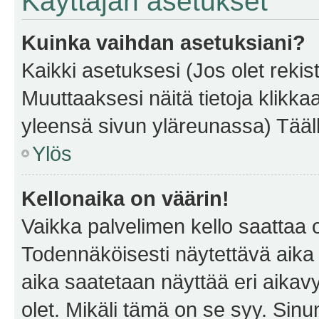
Käyttäjän asetukset
Kuinka vaihdan asetuksiani?
Kaikki asetuksesi (Jos olet rekist
Muuttaaksesi näitä tietoja klikka
yleensä sivun yläreunassa) Tääll
Ylös
Kellonaika on väärin!
Vaikka palvelimen kello saattaa 
Todennäköisesti näytettävä aika
aika saatetaan näyttää eri aika
olet. Mikäli tämä on se syy. Si