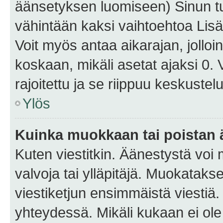
äänsetyksen luomiseen) Sinun tu
vähintään kaksi vaihtoehtoa Lisää
Voit myös antaa aikarajan, jolloi
koskaan, mikäli asetat ajaksi 0.
rajoitettu ja se riippuu keskustel
Ylös
Kuinka muokkaan tai poistan
Kuten viestitkin. Äänestystä voi
valvoja tai ylläpitäjä. Muokatak
viestiketjun ensimmäistä viestiä
yhteydessä. Mikäli kukaan ei ol