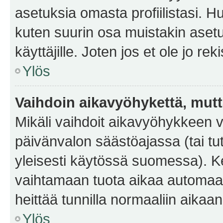
asetuksia omasta profiilistasi. 
kuten suurin osa muistakin asetuks
käyttäjille. Joten jos et ole jo rek
Ylös
Vaihdoin aikavyöhykettä, mutta 
Mikäli vaihdoit aikavyöhykkeen 
päivänvalon säästöajassa (tai tu
yleisesti käytössä suomessa). Ke
vaihtamaan tuota aikaa automaatti
heittää tunnilla normaaliin aikaan
Ylös