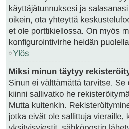
käyttäjätunnuksesi ja salasanasi 
oikein, ota yhteyttä keskustelufo
et ole porttikiellossa. On myös ma
konfigurointivirhe heidän puolella
Ylös
Miksi minun täytyy rekisteröit
Sinun ei välttämättä tarvitse. Se
kiinni sallivatko he rekisteröitym
Mutta kuitenkin. Rekisteröitymine
jotka eivät ole sallittuja vierail
yksityisviestit, sähköpostin lähet