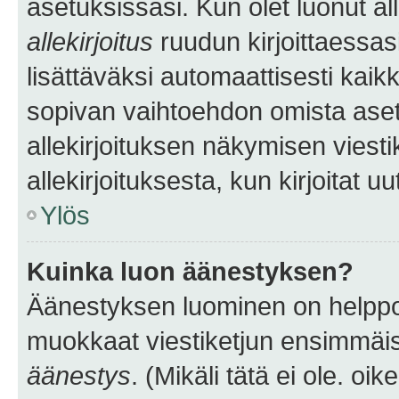
asetuksissasi. Kun olet luonut all
allekirjoitus
ruudun kirjoittaessasi
lisättäväksi automaattisesti kaikki
sopivan vaihtoehdon omista asetu
allekirjoituksen näkymisen viesti
allekirjoituksesta, kun kirjoitat uu
Ylös
Kuinka luon äänestyksen?
Äänestyksen luominen on helppoa.
muokkaat viestiketjun ensimmäis
äänestys
. (Mikäli tätä ei ole. oik