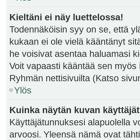
Kieltäni ei näy luettelossa!
Todennäköisin syy on se, että yläp
kukaan ei ole vielä kääntänyt sitä 
he voisivat asentaa haluamasi ki
Voit vapaasti kääntää sen myös i
Ryhmän nettisivuilta (Katso sivun
Ylös
Kuinka näytän kuvan käyttäjä
Käyttäjätunnuksesi alapuolella vo
arvoosi. Yleensä nämä ovat tähtiä 