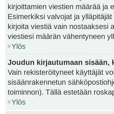
kirjoittamien viestien määrää ja er
Esimerkiksi valvojat ja ylläpitäjä
kirjoita viestiä vain nostaakses
viestiesi määrän vähentyneen yl
Ylös
Joudun kirjautumaan sisään, k
Vain rekisteröityneet käyttäjät v
sisäänrakennetun sähköpostiohjel
toiminnon). Tällä estetään roskap
Ylös