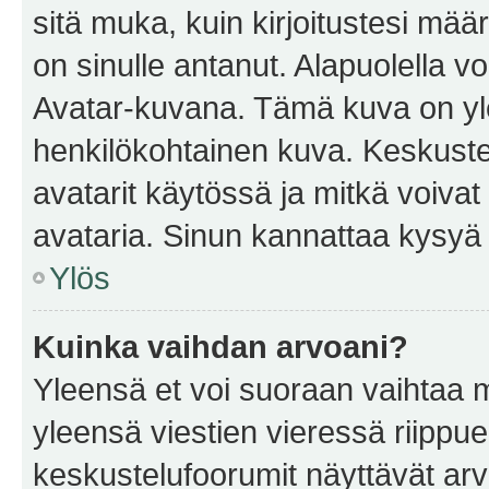
sitä muka, kuin kirjoitustesi mää
on sinulle antanut. Alapuolella v
Avatar-kuvana. Tämä kuva on yle
henkilökohtainen kuva. Keskuste
avatarit käytössä ja mitkä voivat 
avataria. Sinun kannattaa kysyä yl
Ylös
Kuinka vaihdan arvoani?
Yleensä et voi suoraan vaihtaa 
yleensä viestien vieressä riippu
keskustelufoorumit näyttävät ar