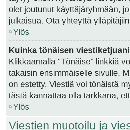
olet joutunut käyttäjäryhmään, jo
julkaisua. Ota yhteyttä ylläpitäjii
Ylös
Kuinka tönäisen viestiketjuan
Klikkaamalla "Tönäise" linkkiä voi
takaisin ensimmäiselle sivulle. M
on estetty. Viestiä voi tönäistä m
tästä kannattaa olla tarkkana, e
Ylös
Viestien muotoilu ja vies