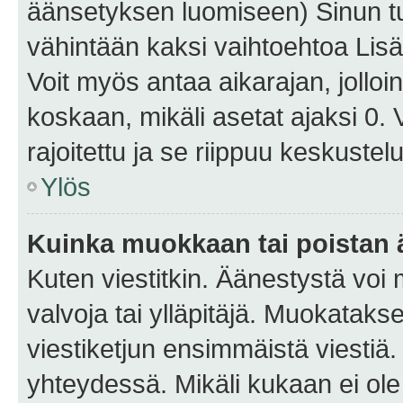
äänsetyksen luomiseen) Sinun tu
vähintään kaksi vaihtoehtoa Lisää
Voit myös antaa aikarajan, jolloi
koskaan, mikäli asetat ajaksi 0.
rajoitettu ja se riippuu keskustel
Ylös
Kuinka muokkaan tai poistan
Kuten viestitkin. Äänestystä voi
valvoja tai ylläpitäjä. Muokatak
viestiketjun ensimmäistä viestiä
yhteydessä. Mikäli kukaan ei ol