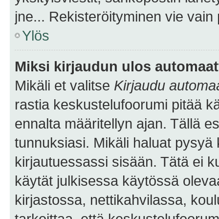
jne... Rekisteröityminen vie vain
Ylös
Miksi kirjaudun ulos automaat
Mikäli et valitse
Kirjaudu automaat
rastia keskustelufoorumi pitää k
ennalta määritellyn ajan. Tällä e
tunnuksiasi. Mikäli haluat pysyä 
kirjautuessassi sisään. Tätä ei k
käytät julkisessa käytössä oleva
kirjastossa, nettikahvilassa, koul
tarkoittaa, että keskustelufoorum