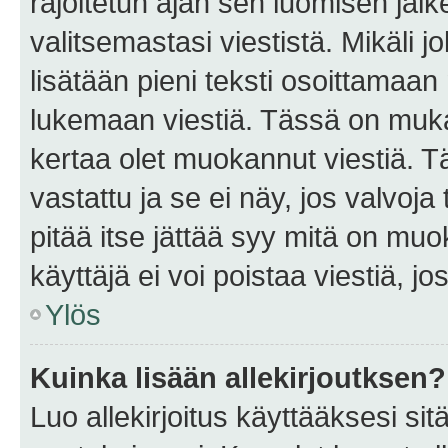
rajoitetun ajan sen luomisen jäl
valitsemastasi viestistä. Mikäli jo
lisätään pieni teksti osoittama
lukemaan viestiä. Tässä on mu
kertaa olet muokannut viestiä. Tä
vastattu ja se ei näy, jos valvoja
pitää itse jättää syy mitä on muo
käyttäjä ei voi poistaa viestiä, jo
Ylös
Kuinka lisään allekirjoutksen?
Luo allekirjoitus käyttääksesi si