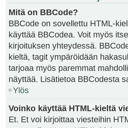
Mitä on BBCode?
BBCode on sovellettu HTML-kieles
käyttää BBCodea. Voit myös itse
kirjoituksen yhteydessä. BBCode 
kieltä, tagit ympäröidään hakasului
tarjoaa myös paremmat mahdollis
näyttää. Lisätietoa BBCodesta saat
Ylös
Voinko käyttää HTML-kieltä vi
Et. Et voi kirjoittaa viesteihin H