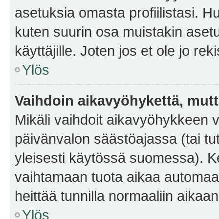
asetuksia omasta profiilistasi. 
kuten suurin osa muistakin asetuks
käyttäjille. Joten jos et ole jo rek
Ylös
Vaihdoin aikavyöhykettä, mutta 
Mikäli vaihdoit aikavyöhykkeen 
päivänvalon säästöajassa (tai tu
yleisesti käytössä suomessa). Ke
vaihtamaan tuota aikaa automaatti
heittää tunnilla normaaliin aikaan
Ylös