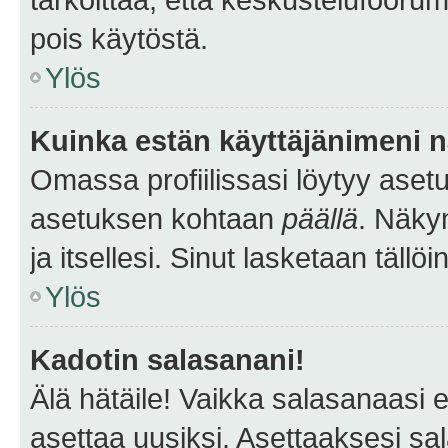
pois käytöstä.
Ylös
Kuinka estän käyttäjänimeni n
Omassa profiilissasi löytyy aset
asetuksen kohtaan
päällä
. Näkym
ja itsellesi. Sinut lasketaan tällö
Ylös
Kadotin salasanani!
Älä hätäile! Vaikka salasanaasi 
asettaa uusiksi. Asettaaksesi s