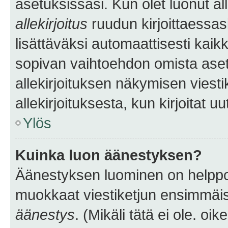
asetuksissasi. Kun olet luonut all
allekirjoitus
ruudun kirjoittaessasi
lisättäväksi automaattisesti kaikki
sopivan vaihtoehdon omista asetu
allekirjoituksen näkymisen viesti
allekirjoituksesta, kun kirjoitat uu
Ylös
Kuinka luon äänestyksen?
Äänestyksen luominen on helppoa.
muokkaat viestiketjun ensimmäis
äänestys
. (Mikäli tätä ei ole. oik