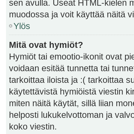
sen avulla. Useat HTML-kielen m
muodossa ja voit käyttää näitä vi
Ylös
Mitä ovat hymiöt?
Hymiöt tai emootio-ikonit ovat pie
voidaan esitää tunnetta tai tunnet
tarkoittaa iloista ja :( tarkoittaa 
käytettävistä hymiöistä viestin k
miten näitä käytät, sillä liian m
helposti lukukelvottoman ja valvo
koko viestin.