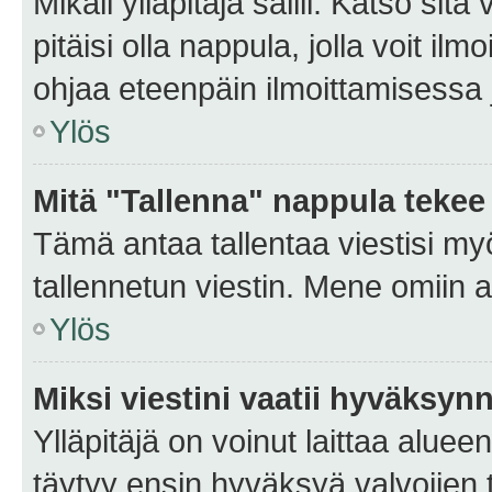
Mikäli ylläpitäjä sallii. Katso sitä
pitäisi olla nappula, jolla voit i
ohjaa eteenpäin ilmoittamisessa j
Ylös
Mitä "Tallenna" nappula tekee
Tämä antaa tallentaa viestisi m
tallennetun viestin. Mene omiin a
Ylös
Miksi viestini vaatii hyväksyn
Ylläpitäjä on voinut laittaa alueen
täytyy ensin hyväksyä valvojien 