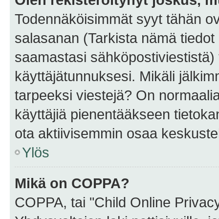
Todennäköisimmät syyt tähän ova
salasanan (Tarkista nämä tiedot
saamastasi sähköpostiviestistä) t
käyttäjätunnuksesi. Mikäli jälkim
tarpeeksi viestejä? On normaalia, 
käyttäjiä pienentääkseen tietoka
ota aktiivisemmin osaa keskustel
Ylös
Mikä on COPPA?
COPPA, tai "Child Online Privac