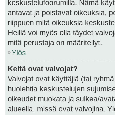
keskustelufoorumilla. Nämä käytt
antavat ja poistavat oikeuksia, por
riippuen mitä oikeuksia keskuste
Heillä voi myös olla täydet valvoj
mitä perustaja on määritellyt.
Ylös
Keitä ovat valvojat?
Valvojat ovat käyttäjiä (tai ryhmä
huolehtia keskustelujen sujumise
oikeudet muokata ja sulkea/avata, 
alueella, missä ovat valvojina. Y