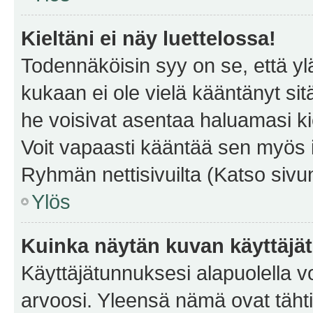
Kieltäni ei näy luettelossa!
Todennäköisin syy on se, että yläp
kukaan ei ole vielä kääntänyt sitä 
he voisivat asentaa haluamasi ki
Voit vapaasti kääntää sen myös i
Ryhmän nettisivuilta (Katso sivun
Ylös
Kuinka näytän kuvan käyttäjä
Käyttäjätunnuksesi alapuolella vo
arvoosi. Yleensä nämä ovat tähtiä 