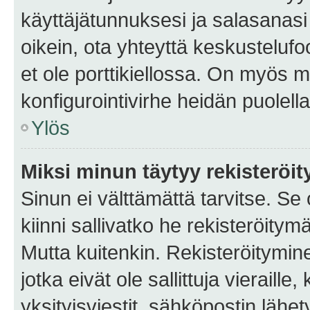
käyttäjätunnuksesi ja salasanasi 
oikein, ota yhteyttä keskustelufo
et ole porttikiellossa. On myös ma
konfigurointivirhe heidän puolella
Ylös
Miksi minun täytyy rekisteröit
Sinun ei välttämättä tarvitse. Se
kiinni sallivatko he rekisteröitym
Mutta kuitenkin. Rekisteröitymine
jotka eivät ole sallittuja vierail
yksityisviestit, sähköpostin lähet