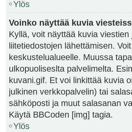
Ylös
Voinko näyttää kuvia viesteis
Kyllä, voit näyttää kuvia viestien 
liitetiedostojen lähettämisen. Vo
keskustelualueelle. Muussa tapa
ulkopuoliseslta palvelimelta. Es
kuvani.gif. Et voi linkittää kuvia 
julkinen verkkopalvelin) tai sala
sähköposti ja muut salasanan vaa
Käytä BBCoden [img] tagia.
Ylös