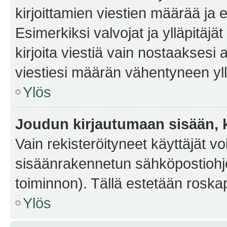
kirjoittamien viestien määrää ja er
Esimerkiksi valvojat ja ylläpitäjä
kirjoita viestiä vain nostaakses
viestiesi määrän vähentyneen yl
Ylös
Joudun kirjautumaan sisään, k
Vain rekisteröityneet käyttäjät v
sisäänrakennetun sähköpostiohjel
toiminnon). Tällä estetään roskap
Ylös