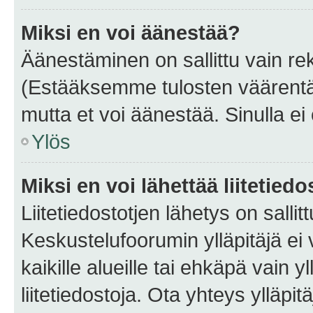
Miksi en voi äänestää?
Äänestäminen on sallittu vain rekis
(Estääksemme tulosten väärentämi
mutta et voi äänestää. Sinulla ei 
Ylös
Miksi en voi lähettää liitetied
Liitetiedostotjen lähetys on sallit
Keskustelufoorumin ylläpitäjä ei v
kaikille alueille tai ehkäpä vain 
liitetiedostoja. Ota yhteys ylläpit