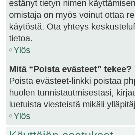
estänyt tietyn nimen käyttämisen
omistaja on myös voinut ottaa r
käytöstä. Ota yhteys keskusteluf
tietoa.
Ylös
Mitä “Poista evästeet” tekee?
Poista evästeet-linkki poistaa p
huolen tunnistautmisestasi, kirja
luetuista viesteistä mikäli ylläpitä
Ylös