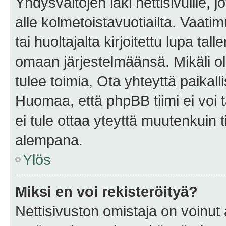
Yhdysvaltojen laki nettisivuille, 
alle kolmetoistavuotiailta. Vaa
tai huoltajalta kirjoitettu lupa ta
omaan järjestelmäänsä. Mikäli 
tulee toimia, Ota yhteyttä paika
Huomaa, että phpBB tiimi ei voi t
ei tule ottaa yteyttä muutenkuin t
alempana.
Ylös
Miksi en voi rekisteröityä?
Nettisivuston omistaja on voinut a