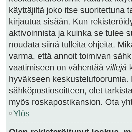
käyttäjiltä joko itse suoritettuna 
kirjautua sisään. Kun rekisteröidy
aktivoinnista ja kuinka se tulee s
noudata siinä tulleita ohjeita. Mi
varma, että annoit toimivan sähk
vaatimiseen on vähentää
villejä
k
hyväkseen keskustelufoorumia. Mi
sähköpostiosoitteen, olet tarkista
myös roskapostikansion. Ota yhte
Ylös
Olen rekisteröitynyt joskus, 