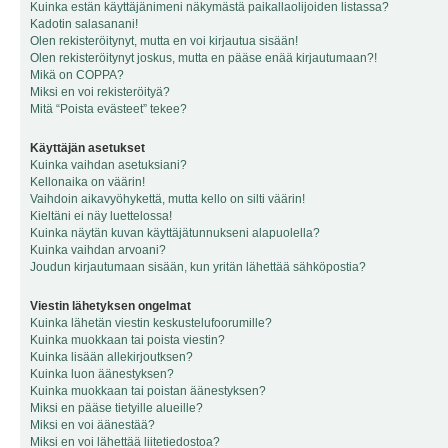
Kuinka estän käyttäjänimeni näkymästä paikallaolijoiden listassa?
Kadotin salasanani!
Olen rekisteröitynyt, mutta en voi kirjautua sisään!
Olen rekisteröitynyt joskus, mutta en pääse enää kirjautumaan?!
Mikä on COPPA?
Miksi en voi rekisteröityä?
Mitä “Poista evästeet” tekee?
Käyttäjän asetukset
Kuinka vaihdan asetuksiani?
Kellonaika on väärin!
Vaihdoin aikavyöhykettä, mutta kello on silti väärin!
Kieltäni ei näy luettelossa!
Kuinka näytän kuvan käyttäjätunnukseni alapuolella?
Kuinka vaihdan arvoani?
Joudun kirjautumaan sisään, kun yritän lähettää sähköpostia?
Viestin lähetyksen ongelmat
Kuinka lähetän viestin keskustelufoorumille?
Kuinka muokkaan tai poista viestin?
Kuinka lisään allekirjoutksen?
Kuinka luon äänestyksen?
Kuinka muokkaan tai poistan äänestyksen?
Miksi en pääse tietyille alueille?
Miksi en voi äänestää?
Miksi en voi lähettää liitetiedostoa?