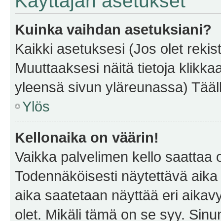
Käyttäjän asetukset
Kuinka vaihdan asetuksiani?
Kaikki asetuksesi (Jos olet rekist
Muuttaaksesi näitä tietoja klikka
yleensä sivun yläreunassa) Tääll
Ylös
Kellonaika on väärin!
Vaikka palvelimen kello saattaa 
Todennäköisesti näytettävä aika
aika saatetaan näyttää eri aika
olet. Mikäli tämä on se syy. Si