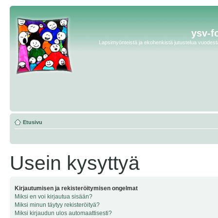
ysv-f
Lapsimyönteistä ja ekohenkistä jutustelua vuodesta 
Etusivu
Usein kysyttyä
Kirjautumisen ja rekisteröitymisen ongelmat
Miksi en voi kirjautua sisään?
Miksi minun täytyy rekisteröityä?
Miksi kirjaudun ulos automaattisesti?