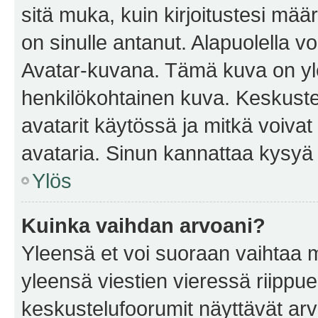
sitä muka, kuin kirjoitustesi mää
on sinulle antanut. Alapuolella v
Avatar-kuvana. Tämä kuva on yle
henkilökohtainen kuva. Keskuste
avatarit käytössä ja mitkä voivat 
avataria. Sinun kannattaa kysyä yl
Ylös
Kuinka vaihdan arvoani?
Yleensä et voi suoraan vaihtaa 
yleensä viestien vieressä riippu
keskustelufoorumit näyttävät ar