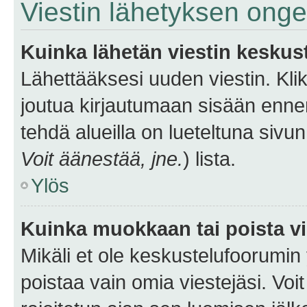
Viestin lähetyksen ong
Kuinka lähetän viestin keskus
Lähettääksesi uuden viestin. Kl
joutua kirjautumaan sisään ennen 
tehdä alueilla on lueteltuna sivun
Voit äänestää, jne.
) lista.
Ylös
Kuinka muokkaan tai poista vi
Mikäli et ole keskustelufoorumin y
poistaa vain omia viestejäsi. Voi