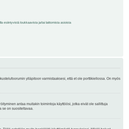
 esiintyvistä loukkaavista ja/tai laittomista asioista
skustelufoorumin ylläpitoon varmistaaksesi, että et ole porttikiellossa. On myös
öityminen antaa muitakin toimintoja käyttöösi, jotka eivät ole sallittuja
ja se on suositeltavaa.