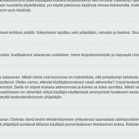
kustelufoorumi pitää käyttäjätunnuksesi kirjautuneena vain ennalta määritellyn ajan
an suositella käytettäväksi, jos käytät julkisessa käytössä olevaa tietokonetta. Kuten
innon pois käytöstä.
etuksen kohtaan
päällä
. Näkymisesi rajoittuu vain ylläpitäjiin, valvojiin ja itsellesi. S
uusiksi. Asettaaksesi salasanan uudelleen, mene kirjautumissivulle ja napsauta
Uno
n ja salasanan. Mikäli nämä ovat kunnossa on mahdollista, että jompikumpi kahdesta
auttanut. Oletko varma, etteivät käyttäjätunnuksesi vaadi aktivointia? Useat keskustel
röidyit. Siellä oli ohjeet mukana aktivoinnista ja kuinka se tulee suorittaa. Mikäli s
n vaatimiseen on vähentää
villejä
käyttäjiä käyttämästä anonyymisti hyväkseen keskus
teyttä keskustelufoorumin ylläpitäjiin.
an (Tarkista nämä tiedot rekisteröitymisen yhteydessä saamastasi sähköpostiviestist
tä ylläpitäjät poistavat tällaisia käyttäjiä pienentääkseen tietokannan kokoa. Rekist