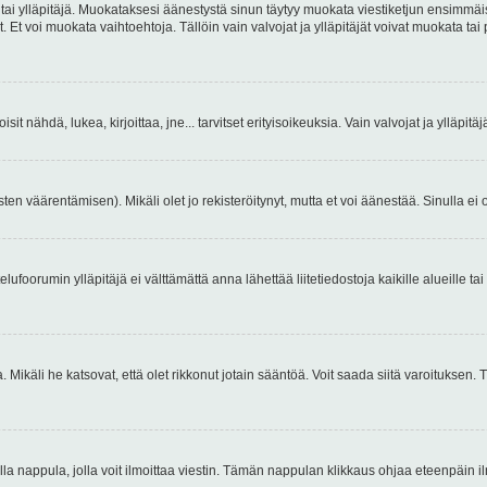
 tai ylläpitäjä. Muokataksesi äänestystä sinun täytyy muokata viestiketjun ensimmäi
. Et voi muokata vaihtoehtoja. Tällöin vain valvojat ja ylläpitäjät voivat muokata 
 voisit nähdä, lukea, kirjoittaa, jne... tarvitset erityisoikeuksia. Vain valvojat ja ylläpi
ten väärentämisen). Mikäli olet jo rekisteröitynyt, mutta et voi äänestää. Sinulla ei o
telufoorumin ylläpitäjä ei välttämättä anna lähettää liitetiedostoja kaikille alueille 
. Mikäli he katsovat, että olet rikkonut jotain sääntöä. Voit saada siitä varoituks
isi olla nappula, jolla voit ilmoittaa viestin. Tämän nappulan klikkaus ohjaa eteenpäin 