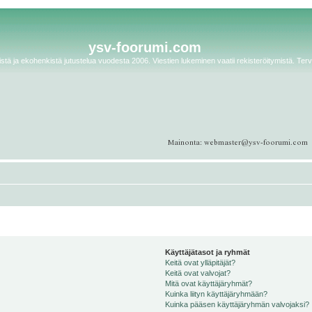
ysv-foorumi.com
tä ja ekohenkistä jutustelua vuodesta 2006. Viestien lukeminen vaatii rekisteröitymistä. Terv
Käyttäjätasot ja ryhmät
Keitä ovat ylläpitäjät?
Keitä ovat valvojat?
Mitä ovat käyttäjäryhmät?
Kuinka liityn käyttäjäryhmään?
Kuinka pääsen käyttäjäryhmän valvojaksi?