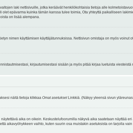
tojen laki nettisivuille, jotka keräävät henkilökohtaisia tietoja alle kolmetoistavuo
li olet epävarma kuinka tämän kanssa tulee toimia, Ota yhteyttä paikalliseen lakim
 joista on lisää alempana.
nyt tietyn nimen käyttämisen käyttäjätunnuksissa. Nettisivun omistaja on myös voinut
istautmisestasi, kirjautumisestasi sisään ja myös pitää kirjaa luetuista viesteistä mi
aksesi näitä tietoja klikkaa
Omat asetukset
Linkkiä. (Näkyy yleensä sivun yläreunass
 näytettävä aika on oikein. Keskustelufoorumilla näkyvä aika saatetaan näyttää eri
aikavyöhykkeen vaihto, kuten suurin osa muistakin asetuksista on tarjolla vain rekist