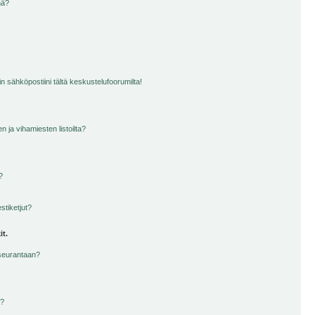
nä?
n sähköpostiini tältä keskustelufoorumilta!
en ja vihamiesten listoilta?
?
stiketjut?
it.
 seurantaan?
a?