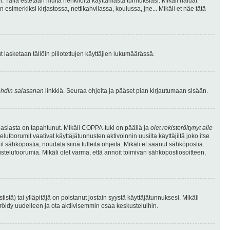
. Tällä estetään muita henkilöitä käyttämästä tunnuksiasi. Mikäli haluat
 esimerkiksi kirjastossa, nettikahvilassa, koulussa, jne... Mikäli et näe tätä
inut lasketaan tällöin piilotettujen käyttäjien lukumäärässä.
hdin salasanan
linkkiä. Seuraa ohjeita ja pääset pian kirjautumaan sisään.
 asiasta on tapahtunut. Mikäli COPPA-tuki on päällä ja
olet rekisteröitynyt alle
ufoorumit vaativat käyttäjätunnusten aktivoinnin uusilta käyttäjiltä joko itse
ait sähköpostia, noudata siinä tulleita ohjeita. Mikäli et saanut sähköpostia.
telufoorumia. Mikäli olet varma, että annoit toimivan sähköpostiosoitteen,
ä) tai ylläpitäjä on poistanut jostain syystä käyttäjätunnuksesi. Mikäli
eröidy uudelleen ja ota aktiivisemmin osaa keskusteluihin.