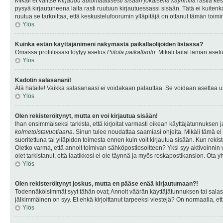
Mikäli et valitse
Kirjaudu automaattisesti sisään jokaisella käynnillä
rastia kes
pysyä kirjautuneena laita rasti ruutuun kirjautuessassi sisään. Tätä ei kuitenka
ruutua se tarkoittaa, että keskustelufoorumin ylläpitäjä on ottanut tämän toim
Ylös
Kuinka estän käyttäjänimeni näkymästä paikallaolijoiden listassa?
Omassa profiilissasi löytyy asetus
Piilota paikallaolo
. Mikäli laitat tämän as
Ylös
Kadotin salasanani!
Älä hätäile! Vaikka salasanaasi ei voidakaan palauttaa. Se voidaan asettaa 
Ylös
Olen rekisteröitynyt, mutta en voi kirjautua sisään!
Ihan ensimmäiseksi tarkista, että kirjoitat varmasti oikean käyttäjätunnukse
kolmetoistavuotiaana
. Sinun tulee noudattaa saamiasi ohjeita. Mikäli tämä ei 
suoritettuna tai ylläpidon toimesta ennen kuin voit kirjautua sisään. Kun rekiste
Oletko varma, että annoit toimivan sähköpostiosoitteen? Yksi syy aktivoinni
olet tarkistanut, että laatikkosi ei ole täynnä ja myös roskapostikansion. Ota yh
Ylös
Olen rekisteröitynyt joskus, mutta en pääse enää kirjautumaan?!
Todennäköisimmät syyt tähän ovat; Annoit väärän käyttäjätunnuksen tai salasan
jälkimmäinen on syy. Et ehkä kirjoittanut tarpeeksi viestejä? On normaalia, et
Ylös