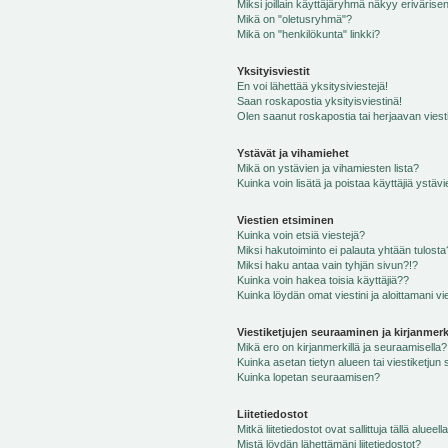
Miksi joillain käyttäjäryhmä näkyy erivärise
Mikä on "oletusryhmä"?
Mikä on "henkilökunta" linkki?
Yksityisviestit
En voi lähettää yksitysiviestejä!
Saan roskapostia yksityisviestinä!
Olen saanut roskapostia tai herjaavan viesti
Ystävät ja vihamiehet
Mikä on ystävien ja vihamiesten lista?
Kuinka voin lisätä ja poistaa käyttäjiä ystävi
Viestien etsiminen
Kuinka voin etsiä viestejä?
Miksi hakutoiminto ei palauta yhtään tulosta
Miksi haku antaa vain tyhjän sivun?!?
Kuinka voin hakea toisia käyttäjiä??
Kuinka löydän omat viestini ja aloittamani vie
Viestiketjujen seuraaminen ja kirjanmerk
Mikä ero on kirjanmerkillä ja seuraamisella?
Kuinka asetan tietyn alueen tai viestiketjun
Kuinka lopetan seuraamisen?
Liitetiedostot
Mitkä liitetiedostot ovat sallittuja tällä alueell
Mistä löydän lähettämäni liitetiedostot?