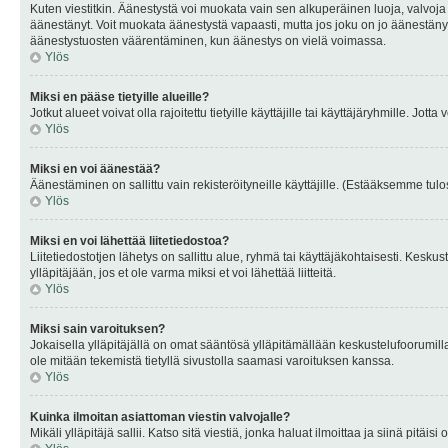
Kuten viestitkin. Äänestystä voi muokata vain sen alkuperäinen luoja, valvoja
äänestänyt. Voit muokata äänestystä vapaasti, mutta jos joku on jo äänestänyt
äänestystuosten väärentäminen, kun äänestys on vielä voimassa.
Ylös
Miksi en pääse tietyille alueille?
Jotkut alueet voivat olla rajoitettu tietyille käyttäjille tai käyttäjäryhmille. Jotta
Ylös
Miksi en voi äänestää?
Äänestäminen on sallittu vain rekisteröityneille käyttäjille. (Estääksemme tulos
Ylös
Miksi en voi lähettää liitetiedostoa?
Liitetiedostotjen lähetys on sallittu alue, ryhmä tai käyttäjäkohtaisesti. Keskus
ylläpitäjään, jos et ole varma miksi et voi lähettää liitteitä.
Ylös
Miksi sain varoituksen?
Jokaisella ylläpitäjällä on omat sääntösä ylläpitämällään keskustelufoorumilla
ole mitään tekemistä tietyllä sivustolla saamasi varoituksen kanssa.
Ylös
Kuinka ilmoitan asiattoman viestin valvojalle?
Mikäli ylläpitäjä sallii. Katso sitä viestiä, jonka haluat ilmoittaa ja siinä pitä