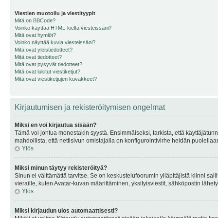
Viestien muotoilu ja viestityypit
Mitä on BBCode?
Voinko käyttää HTML-kieltä viesteissäni?
Mitä ovat hymiöt?
Voinko näyttää kuvia viesteissäni?
Mitä ovat yleistiedotteet?
Mitä ovat tiedotteet?
Mitä ovat pysyvät tiedotteet?
Mitä ovat lukitut viestiketjut?
Mitä ovat viestiketjujen kuvakkeet?
Kirjautumisen ja rekisteröitymisen ongelmat
Miksi en voi kirjautua sisään?
Tämä voi johtua monestakin syystä. Ensimmäiseksi, tarkista, että käyttäjätunnuk
mahdollista, että nettisivun omistajalla on konfigurointivirhe heidän puolellaan
Ylös
Miksi minun täytyy rekisteröityä?
Sinun ei välttämättä tarvitse. Se on keskustelufoorumin ylläpitäjistä kiinni sall
vieraille, kuten Avatar-kuvan määrittäminen, yksityisviestit, sähköpostin lähety
Ylös
Miksi kirjaudun ulos automaattisesti?