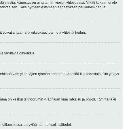
stä viestiä. Äänestys on aina tämän viestin yhteydessä. Mikäli kukaan ei ole
tai poistaa sen. Tällä pyritään estämään äänestyksen peukaloiminen ja
täjät voivat antaa näitä oikeuksia, joten ota yhteyttä heihin.
le tarvitavia oikeuksia.
tai ehkäpä vain ylläpitäjien ryhmän annetaan lähettää liitetiedostoja. Ota yhteys
en. Tämä on keskustelufoorumin ylläpitäjän oma ratkaisu ja phpBB Ryhmällä ei
ilmoittamisessa ja pyytää mahdolliset lisätiedot.