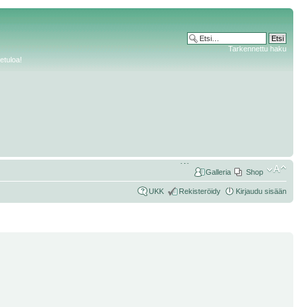
Tarkennettu haku
etuloa!
Galleria
Shop
UKK
Rekisteröidy
Kirjaudu sisään