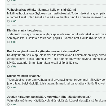
Ylös
Vaihdoin aikavyöhykettä, mutta kello on silti väärin!
Mikäli vaihdoit aikavyöhykkeen varmasti oikeaksi. Todennäköisin syy on päiv
automaattisesti, joten kesällä tuo aika voi heittää tunnilla normaaliin aikaan v
Ylös
Kieltäni ei näy luettelossa!
Todennäköisin syy on se, että yläpitäjä ei ole asentanut kielipakettia tai kuka
sen myös itse. Lisätietoja tästä saat phpBB Ryhmän nettisivuilta (Katso sivun 
Ylös
Kuinka näytän kuvan käyttäjätunnukseni alapuolella?
Käyttäjätunnuksesi alapuolella voi olla kaksi kuvaa Ensimmäinen liittyy arvoosi
Alapuolella voi olla suurempi kuva, joka tunnetaan Avatar-kuvana. Tämä kuva o
käyttää avataria. Sinun kannattaa kysyä ylläpitäjiltä syy.
Ylös
Kuinka vaihdan arvoani?
Yleensä et voi suoraan vaihtaa mitä arvonasi lukee. (Arvonimet näkyvät yleen
ja erottavat tietyt käyttäjät toisistaaan. Esimerkiksi valvojat ja ylläpitäjät v
Ylös
Joudun kirjautumaan sisään, kun yritän lähettää sähköpostia?
Vain rekisteröityneet käyttäjät voivat lähettää sähköpostiviestejä sisäänraken
Ylös