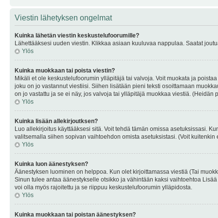
Viestin lähetyksen ongelmat
Kuinka lähetän viestin keskustelufoorumille?
Lähettääksesi uuden viestin. Klikkaa asiaan kuuluvaa nappulaa. Saatat joutua k
Ylös
Kuinka muokkaan tai poista viestin?
Mikäli et ole keskustelufoorumin ylläpitäjä tai valvoja. Voit muokata ja poista
joku on jo vastannut viestiisi. Siihen lisätään pieni teksti osoittamaan mu
on jo vastattu ja se ei näy, jos valvoja tai ylläpitäjä muokkaa viestiä. (Heidän 
Ylös
Kuinka lisään allekirjoutksen?
Luo allekirjoitus käyttääksesi sitä. Voit tehdä tämän omissa asetuksissasi. Kun 
valitsemalla siihen sopivan vaihtoehdon omista asetuksistasi. (Voit kuitenkin es
Ylös
Kuinka luon äänestyksen?
Äänestyksen luominen on helppoa. Kun olet kirjoittamassa viestiä (Tai muokk
Sinun tulee antaa äänestykselle otsikko ja vähintään kaksi vaihtoehtoa Lisää k
voi olla myös rajoitettu ja se riippuu keskustelufoorumin ylläpidosta.
Ylös
Kuinka muokkaan tai poistan äänestyksen?