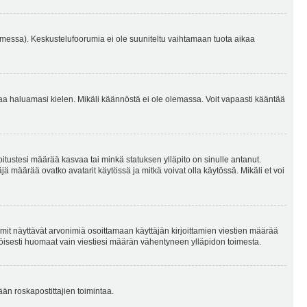
omessa). Keskustelufoorumia ei ole suuniteltu vaihtamaan tuota aikaa
sentaa haluamasi kielen. Mikäli käännöstä ei ole olemassa. Voit vapaasti kääntää
joitustesi määrää kasvaa tai minkä statuksen ylläpito on sinulle antanut.
 määrää ovatko avatarit käytössä ja mitkä voivat olla käytössä. Mikäli et voi
mit näyttävät arvonimiä osoittamaan käyttäjän kirjoittamien viestien määrää
ennäköisesti huomaat vain viestiesi määrän vähentyneen ylläpidon toimesta.
ään roskapostittajien toimintaa.