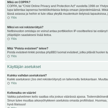
Mikä on COPPA?
COPPA, tai "Child Online Privacy and Protection Act" vuodelta 1998 on Yhdysval
lupa tallentaa lapsensa henkilökohtaisia tietoja omaan järjestelmäänsä. Mikä
tässä asiassa ja heihin ei tule ottaa yteyttä muutenkuin tietyissä tapauksissa,
Ylös
Miksi en voi rekisteröityä?
Nettisivuston omistaja on voinut antaa porttikiellon IP-osoitteellesi tai estä
ylläpitäjiin saadaksesi lisää tietoa.
Ylös
Mitä “Poista evästeet” tekee?
Poista evästeet-linkki poistaa phpBB3 luomat evästeet, jotka pitävät huolen tunn
Ylös
Käyttäjän asetukset
Kuinka vaihdan asetuksiani?
Kaikki asetuksesi (Jos olet rekisteröitynyt) on tallennettu tietokantaan. Muutta
Ylös
Kellonaika on väärin!
Vaikka palvelimen kello saattaa olla joskus väärässä ajassa. Todennäköisesti
Sinun tulee muuttaa aikavyöhykkeen asetuksia omasta profiilistasi. Huomaa, että 
hyvä tilaisuus!