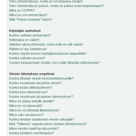
Olen rekisteröitynyt, mutta en voi kirjautua sisään!
Olen rekisteröitynyt joskus, mutta en pääse enää kirjautumaan?!
Mikä on COPPA?
Miksi en voi rekisteröityä?
Mitä “Poista evästeet” tekee?
Käyttäjän asetukset
Kuinka vaihdan asetuksiani?
Kellonaika on väärin!
Vaihdoin aikavyöhykettä, mutta kello on silti väärin!
Kieltäni ei näy luettelossa!
Kuinka näytän kuvan käyttäjätunnukseni alapuolella?
Kuinka vaihdan arvoani?
Joudun kirjautumaan sisään, kun yritän lähettää sähköpostia?
Viestin lähetyksen ongelmat
Kuinka lähetän viestin keskustelufoorumille?
Kuinka muokkaan tai poista viestin?
Kuinka lisään allekirjoutksen?
Kuinka luon äänestyksen?
Kuinka muokkaan tai poistan äänestyksen?
Miksi en pääse tietyille alueille?
Miksi en voi äänestää?
Miksi en voi lähettää liitetiedostoa?
Miksi sain varoituksen?
Kuinka ilmoitan asiattoman viestin valvojalle?
Mitä "Tallenna" nappula tekee viestien lähetyksessä?
Miksi viestini vaatii hyväksynnän?
Kuinka tönäisen viestiketjuani?