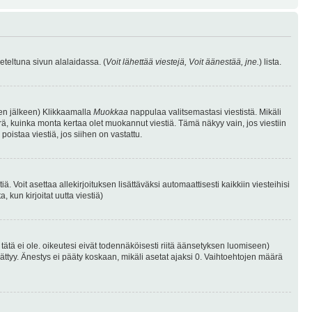
eteltuna sivun alalaidassa. (
Voit lähettää viestejä, Voit äänestää, jne.
) lista.
isen jälkeen) Klikkaamalla
Muokkaa
nappulaa valitsemastasi viestistä. Mikäli
, kuinka monta kertaa olet muokannut viestiä. Tämä näkyy vain, jos viestiin
poistaa viestiä, jos siihen on vastattu.
iä. Voit asettaa allekirjoituksen lisättäväksi automaattisesti kaikkiin viesteihisi
 kun kirjoitat uutta viestiä)
i tätä ei ole. oikeutesi eivät todennäköisesti riitä äänsetyksen luomiseen)
ättyy. Änestys ei pääty koskaan, mikäli asetat ajaksi 0. Vaihtoehtojen määrä