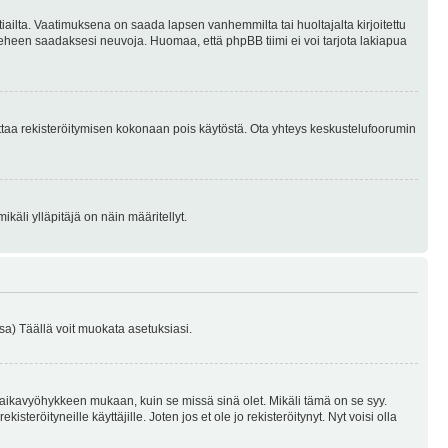
tiailta. Vaatimuksena on saada lapsen vanhemmilta tai huoltajalta kirjoitettu
ieheen saadaksesi neuvoja. Huomaa, että phpBB tiimi ei voi tarjota lakiapua
 ottaa rekisteröitymisen kokonaan pois käytöstä. Ota yhteys keskustelufoorumin
käli ylläpitäjä on näin määritellyt.
a) Täällä voit muokata asetuksiasi.
 aikavyöhykkeen mukaan, kuin se missä sinä olet. Mikäli tämä on se syy.
eröityneille käyttäjille. Joten jos et ole jo rekisteröitynyt. Nyt voisi olla