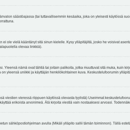
änvalon säästöajassa (tai tuttavallisemmin kesäaika, joka on yleisesti käytössä su
errattuna.
an ei ole vielä kääntänyt sitä sinun kielelle. Kysy ylläpitäjiltä, josko he voisivat a
alapuolella olevaa linkkiä).
. Yleensä nämä ovat tähtiä tai joitain palikoita, jotka muuttuvat sitä muka, kuin kir
n yleensä uniikki ja käyttäjän henkilökohtainen kuva. Keskustelufoorumin ylläpitäjä
sä viestien vieressä riippuen käytössä olevasta tyylistä) Useimmat keskustelufooru
oivat käyttää erikoista arvonimeä. Älä kirjoita viestiä vain nostaaksesi arvoasi. Tod
netun sähköpostiohjelman avulla (Mikäli ylläpito sallii tämän toiminnon). Tällä estet