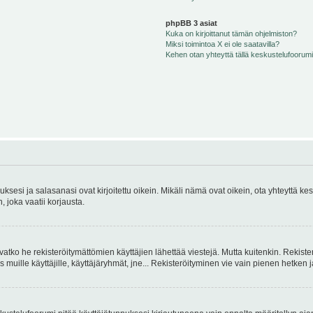
phpBB 3 asiat
Kuka on kirjoittanut tämän ohjelmiston?
Miksi toimintoa X ei ole saatavilla?
Kehen otan yhteyttä tällä keskustelufoorumilla
sesi ja salasanasi ovat kirjoitettu oikein. Mikäli nämä ovat oikein, ota yhteyttä ke
, joka vaatii korjausta.
ivatko he rekisteröitymättömien käyttäjien lähettää viestejä. Mutta kuitenkin. Rekister
s muille käyttäjille, käyttäjäryhmät, jne... Rekisteröityminen vie vain pienen hetken 