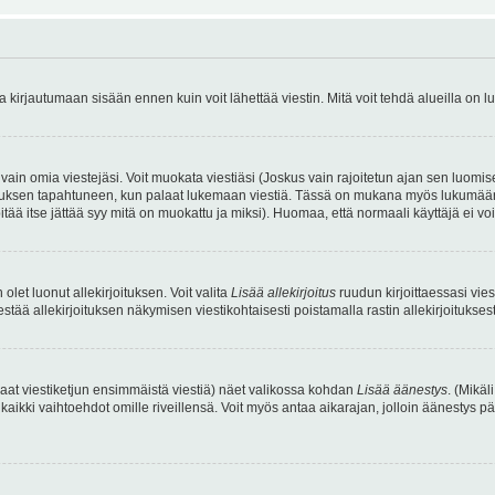
irjautumaan sisään ennen kuin voit lähettää viestin. Mitä voit tehdä alueilla on lu
a vain omia viestejäsi. Voit muokata viestiäsi (Joskus vain rajoitetun ajan sen luom
okkauksen tapahtuneen, kun palaat lukemaan viestiä. Tässä on mukana myös lukumäärä
pitää itse jättää syy mitä on muokattu ja miksi). Huomaa, että normaali käyttäjä ei voi 
olet luonut allekirjoituksen. Voit valita
Lisää allekirjoitus
ruudun kirjoittaessasi viest
tää allekirjoituksen näkymisen viestikohtaisesti poistamalla rastin allekirjoituksesta,
aat viestiketjun ensimmäistä viestiä) näet valikossa kohdan
Lisää äänestys
. (Mikäl
aikki vaihtoehdot omille riveillensä. Voit myös antaa aikarajan, jolloin äänestys pä