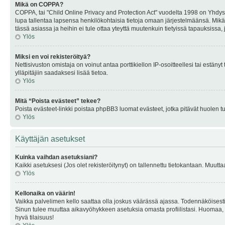
Mikä on COPPA?
COPPA, tai "Child Online Privacy and Protection Act" vuodelta 1998 on Yhdysval
lupa tallentaa lapsensa henkilökohtaisia tietoja omaan järjestelmäänsä. Mikä
tässä asiassa ja heihin ei tule ottaa yteyttä muutenkuin tietyissä tapauksissa,
Ylös
Miksi en voi rekisteröityä?
Nettisivuston omistaja on voinut antaa porttikiellon IP-osoitteellesi tai estä
ylläpitäjiin saadaksesi lisää tietoa.
Ylös
Mitä “Poista evästeet” tekee?
Poista evästeet-linkki poistaa phpBB3 luomat evästeet, jotka pitävät huolen tunn
Ylös
Käyttäjän asetukset
Kuinka vaihdan asetuksiani?
Kaikki asetuksesi (Jos olet rekisteröitynyt) on tallennettu tietokantaan. Muutta
Ylös
Kellonaika on väärin!
Vaikka palvelimen kello saattaa olla joskus väärässä ajassa. Todennäköisesti
Sinun tulee muuttaa aikavyöhykkeen asetuksia omasta profiilistasi. Huomaa, että 
hyvä tilaisuus!