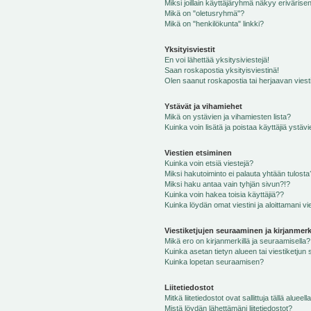
Miksi joillain käyttäjäryhmä näkyy erivärise
Mikä on "oletusryhmä"?
Mikä on "henkilökunta" linkki?
Yksityisviestit
En voi lähettää yksitysiviestejä!
Saan roskapostia yksityisviestinä!
Olen saanut roskapostia tai herjaavan viesti
Ystävät ja vihamiehet
Mikä on ystävien ja vihamiesten lista?
Kuinka voin lisätä ja poistaa käyttäjiä ystävi
Viestien etsiminen
Kuinka voin etsiä viestejä?
Miksi hakutoiminto ei palauta yhtään tulosta
Miksi haku antaa vain tyhjän sivun?!?
Kuinka voin hakea toisia käyttäjiä??
Kuinka löydän omat viestini ja aloittamani vie
Viestiketjujen seuraaminen ja kirjanmerk
Mikä ero on kirjanmerkillä ja seuraamisella?
Kuinka asetan tietyn alueen tai viestiketjun
Kuinka lopetan seuraamisen?
Liitetiedostot
Mitkä liitetiedostot ovat sallittuja tällä alueell
Mistä löydän lähettämäni liitetiedostot?