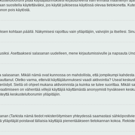
kustelufoorumi pitää käyttäjätunnuksesi kirjautuneena vain ennalta määritellyn ajan
an suositella käytettäväksi, jos käytät julkisessa käytössä olevaa tietokonetta. Kuten
innon pois käytöstä.
etuksen kohtaan
päällä
. Näkymisesi rajoittuu vain ylläpitäjiin, valvojiin ja itsellesi. S
uusiksi. Asettaaksesi salasanan uudelleen, mene kirjautumissivulle ja napsauta
Uno
n ja salasanan. Mikäli nämä ovat kunnossa on mahdollista, että jompikumpi kahdesta
auttanut. Oletko varma, etteivät käyttäjätunnuksesi vaadi aktivointia? Useat keskustel
röidyit. Siellä oli ohjeet mukana aktivoinnista ja kuinka se tulee suorittaa. Mikäli s
n vaatimiseen on vähentää
villejä
käyttäjiä käyttämästä anonyymisti hyväkseen keskus
teyttä keskustelufoorumin ylläpitäjiin.
an (Tarkista nämä tiedot rekisteröitymisen yhteydessä saamastasi sähköpostiviestist
tä ylläpitäjät poistavat tällaisia käyttäjiä pienentääkseen tietokannan kokoa. Rekist