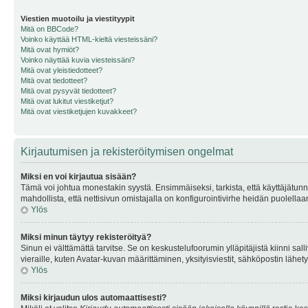
Viestien muotoilu ja viestityypit
Mitä on BBCode?
Voinko käyttää HTML-kieltä viesteissäni?
Mitä ovat hymiöt?
Voinko näyttää kuvia viesteissäni?
Mitä ovat yleistiedotteet?
Mitä ovat tiedotteet?
Mitä ovat pysyvät tiedotteet?
Mitä ovat lukitut viestiketjut?
Mitä ovat viestiketjujen kuvakkeet?
Kirjautumisen ja rekisteröitymisen ongelmat
Miksi en voi kirjautua sisään?
Tämä voi johtua monestakin syystä. Ensimmäiseksi, tarkista, että käyttäjätunnuk
mahdollista, että nettisivun omistajalla on konfigurointivirhe heidän puolellaan
Ylös
Miksi minun täytyy rekisteröityä?
Sinun ei välttämättä tarvitse. Se on keskustelufoorumin ylläpitäjistä kiinni sall
vieraille, kuten Avatar-kuvan määrittäminen, yksityisviestit, sähköpostin lähety
Ylös
Miksi kirjaudun ulos automaattisesti?