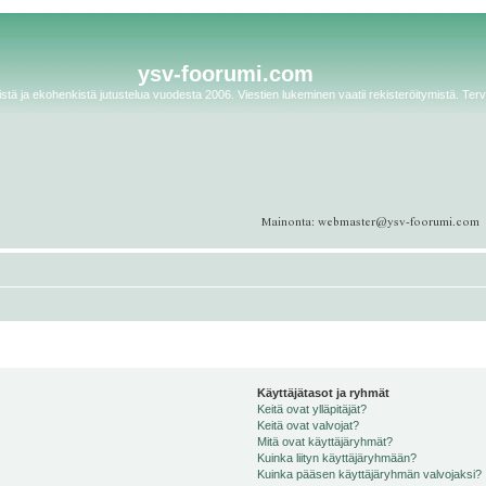
ysv-foorumi.com
tä ja ekohenkistä jutustelua vuodesta 2006. Viestien lukeminen vaatii rekisteröitymistä. Terv
Käyttäjätasot ja ryhmät
Keitä ovat ylläpitäjät?
Keitä ovat valvojat?
Mitä ovat käyttäjäryhmät?
Kuinka liityn käyttäjäryhmään?
Kuinka pääsen käyttäjäryhmän valvojaksi?