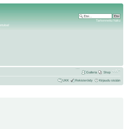
Tarkennettu haku
etuloa!
Galleria
Shop
UKK
Rekisteröidy
Kirjaudu sisään