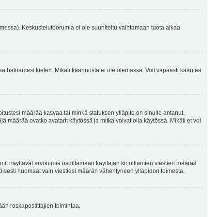
omessa). Keskustelufoorumia ei ole suuniteltu vaihtamaan tuota aikaa
sentaa haluamasi kielen. Mikäli käännöstä ei ole olemassa. Voit vapaasti kääntää
joitustesi määrää kasvaa tai minkä statuksen ylläpito on sinulle antanut.
 määrää ovatko avatarit käytössä ja mitkä voivat olla käytössä. Mikäli et voi
mit näyttävät arvonimiä osoittamaan käyttäjän kirjoittamien viestien määrää
ennäköisesti huomaat vain viestiesi määrän vähentyneen ylläpidon toimesta.
ään roskapostittajien toimintaa.