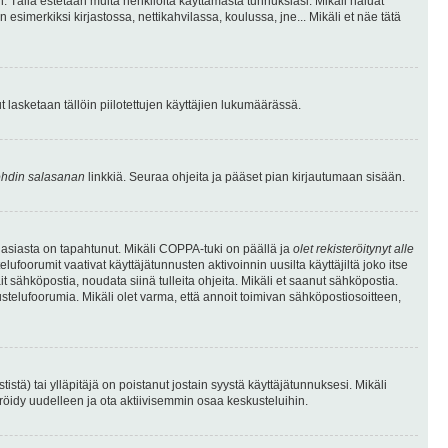
. Tällä estetään muita henkilöitä käyttämästä tunnuksiasi. Mikäli haluat
 esimerkiksi kirjastossa, nettikahvilassa, koulussa, jne... Mikäli et näe tätä
inut lasketaan tällöin piilotettujen käyttäjien lukumäärässä.
hdin salasanan
linkkiä. Seuraa ohjeita ja pääset pian kirjautumaan sisään.
 asiasta on tapahtunut. Mikäli COPPA-tuki on päällä ja
olet rekisteröitynyt alle
ufoorumit vaativat käyttäjätunnusten aktivoinnin uusilta käyttäjiltä joko itse
ait sähköpostia, noudata siinä tulleita ohjeita. Mikäli et saanut sähköpostia.
telufoorumia. Mikäli olet varma, että annoit toimivan sähköpostiosoitteen,
ä) tai ylläpitäjä on poistanut jostain syystä käyttäjätunnuksesi. Mikäli
eröidy uudelleen ja ota aktiivisemmin osaa keskusteluihin.