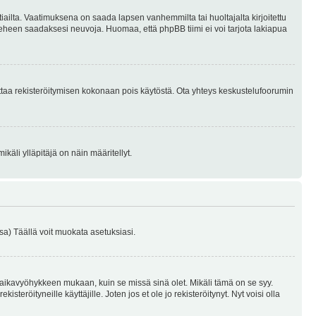
tiailta. Vaatimuksena on saada lapsen vanhemmilta tai huoltajalta kirjoitettu
ieheen saadaksesi neuvoja. Huomaa, että phpBB tiimi ei voi tarjota lakiapua
 ottaa rekisteröitymisen kokonaan pois käytöstä. Ota yhteys keskustelufoorumin
käli ylläpitäjä on näin määritellyt.
a) Täällä voit muokata asetuksiasi.
 aikavyöhykkeen mukaan, kuin se missä sinä olet. Mikäli tämä on se syy.
eröityneille käyttäjille. Joten jos et ole jo rekisteröitynyt. Nyt voisi olla