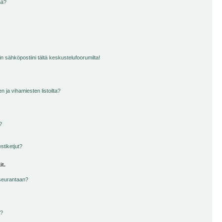
nä?
n sähköpostiini tältä keskustelufoorumilta!
en ja vihamiesten listoilta?
?
stiketjut?
it.
 seurantaan?
a?