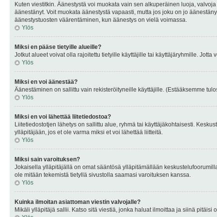
Kuten viestitkin. Äänestystä voi muokata vain sen alkuperäinen luoja, valvoja
äänestänyt. Voit muokata äänestystä vapaasti, mutta jos joku on jo äänestänyt
äänestystuosten väärentäminen, kun äänestys on vielä voimassa.
Ylös
Miksi en pääse tietyille alueille?
Jotkut alueet voivat olla rajoitettu tietyille käyttäjille tai käyttäjäryhmille. Jotta
Ylös
Miksi en voi äänestää?
Äänestäminen on sallittu vain rekisteröityneille käyttäjille. (Estääksemme tulos
Ylös
Miksi en voi lähettää liitetiedostoa?
Liitetiedostotjen lähetys on sallittu alue, ryhmä tai käyttäjäkohtaisesti. Keskus
ylläpitäjään, jos et ole varma miksi et voi lähettää liitteitä.
Ylös
Miksi sain varoituksen?
Jokaisella ylläpitäjällä on omat sääntösä ylläpitämällään keskustelufoorumilla
ole mitään tekemistä tietyllä sivustolla saamasi varoituksen kanssa.
Ylös
Kuinka ilmoitan asiattoman viestin valvojalle?
Mikäli ylläpitäjä sallii. Katso sitä viestiä, jonka haluat ilmoittaa ja siinä pitä