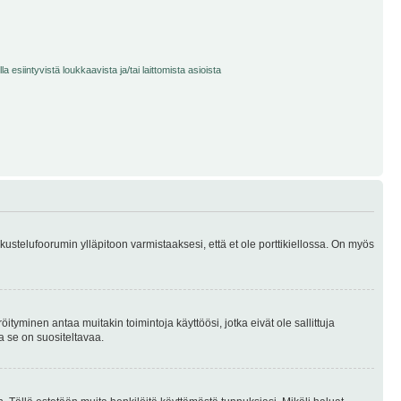
 esiintyvistä loukkaavista ja/tai laittomista asioista
skustelufoorumin ylläpitoon varmistaaksesi, että et ole porttikiellossa. On myös
öityminen antaa muitakin toimintoja käyttöösi, jotka eivät ole sallittuja
ja se on suositeltavaa.