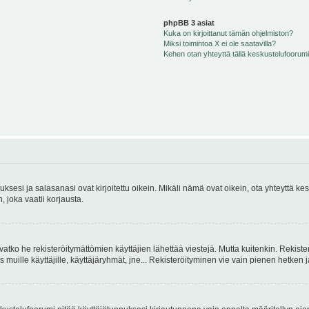
phpBB 3 asiat
Kuka on kirjoittanut tämän ohjelmiston?
Miksi toimintoa X ei ole saatavilla?
Kehen otan yhteyttä tällä keskustelufoorumilla
sesi ja salasanasi ovat kirjoitettu oikein. Mikäli nämä ovat oikein, ota yhteyttä ke
, joka vaatii korjausta.
ivatko he rekisteröitymättömien käyttäjien lähettää viestejä. Mutta kuitenkin. Rekister
s muille käyttäjille, käyttäjäryhmät, jne... Rekisteröityminen vie vain pienen hetken 