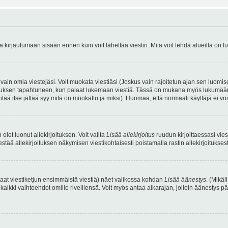
irjautumaan sisään ennen kuin voit lähettää viestin. Mitä voit tehdä alueilla on lu
a vain omia viestejäsi. Voit muokata viestiäsi (Joskus vain rajoitetun ajan sen luom
okkauksen tapahtuneen, kun palaat lukemaan viestiä. Tässä on mukana myös lukumäärä
pitää itse jättää syy mitä on muokattu ja miksi). Huomaa, että normaali käyttäjä ei voi 
olet luonut allekirjoituksen. Voit valita
Lisää allekirjoitus
ruudun kirjoittaessasi viest
tää allekirjoituksen näkymisen viestikohtaisesti poistamalla rastin allekirjoituksesta,
aat viestiketjun ensimmäistä viestiä) näet valikossa kohdan
Lisää äänestys
. (Mikäl
aikki vaihtoehdot omille riveillensä. Voit myös antaa aikarajan, jolloin äänestys pä