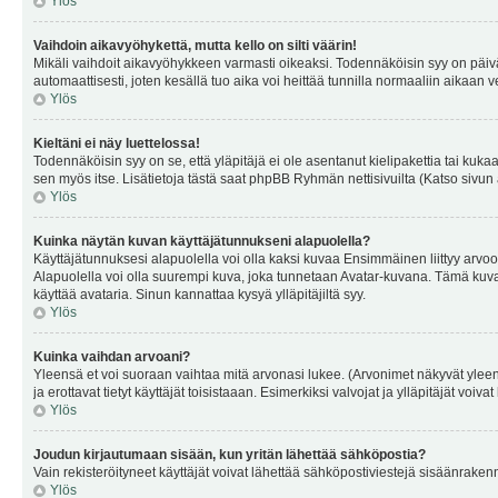
Ylös
Vaihdoin aikavyöhykettä, mutta kello on silti väärin!
Mikäli vaihdoit aikavyöhykkeen varmasti oikeaksi. Todennäköisin syy on päiv
automaattisesti, joten kesällä tuo aika voi heittää tunnilla normaaliin aikaan v
Ylös
Kieltäni ei näy luettelossa!
Todennäköisin syy on se, että yläpitäjä ei ole asentanut kielipakettia tai kuka
sen myös itse. Lisätietoja tästä saat phpBB Ryhmän nettisivuilta (Katso sivun 
Ylös
Kuinka näytän kuvan käyttäjätunnukseni alapuolella?
Käyttäjätunnuksesi alapuolella voi olla kaksi kuvaa Ensimmäinen liittyy arvoosi
Alapuolella voi olla suurempi kuva, joka tunnetaan Avatar-kuvana. Tämä kuva o
käyttää avataria. Sinun kannattaa kysyä ylläpitäjiltä syy.
Ylös
Kuinka vaihdan arvoani?
Yleensä et voi suoraan vaihtaa mitä arvonasi lukee. (Arvonimet näkyvät yleen
ja erottavat tietyt käyttäjät toisistaaan. Esimerkiksi valvojat ja ylläpitäjät v
Ylös
Joudun kirjautumaan sisään, kun yritän lähettää sähköpostia?
Vain rekisteröityneet käyttäjät voivat lähettää sähköpostiviestejä sisäänraken
Ylös