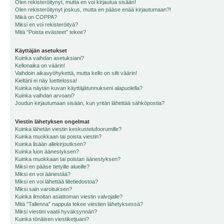
Olen rekisteröitynyt, mutta en voi kirjautua sisään!
Olen rekisteröitynyt joskus, mutta en pääse enää kirjautumaan?!
Mikä on COPPA?
Miksi en voi rekisteröityä?
Mitä “Poista evästeet” tekee?
Käyttäjän asetukset
Kuinka vaihdan asetuksiani?
Kellonaika on väärin!
Vaihdoin aikavyöhykettä, mutta kello on silti väärin!
Kieltäni ei näy luettelossa!
Kuinka näytän kuvan käyttäjätunnukseni alapuolella?
Kuinka vaihdan arvoani?
Joudun kirjautumaan sisään, kun yritän lähettää sähköpostia?
Viestin lähetyksen ongelmat
Kuinka lähetän viestin keskustelufoorumille?
Kuinka muokkaan tai poista viestin?
Kuinka lisään allekirjoutksen?
Kuinka luon äänestyksen?
Kuinka muokkaan tai poistan äänestyksen?
Miksi en pääse tietyille alueille?
Miksi en voi äänestää?
Miksi en voi lähettää liitetiedostoa?
Miksi sain varoituksen?
Kuinka ilmoitan asiattoman viestin valvojalle?
Mitä "Tallenna" nappula tekee viestien lähetyksessä?
Miksi viestini vaatii hyväksynnän?
Kuinka tönäisen viestiketjuani?