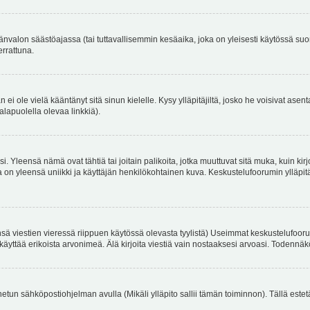
änvalon säästöajassa (tai tuttavallisemmin kesäaika, joka on yleisesti käytössä su
errattuna.
an ei ole vielä kääntänyt sitä sinun kielelle. Kysy ylläpitäjiltä, josko he voisivat a
alapuolella olevaa linkkiä).
. Yleensä nämä ovat tähtiä tai joitain palikoita, jotka muuttuvat sitä muka, kuin kir
n yleensä uniikki ja käyttäjän henkilökohtainen kuva. Keskustelufoorumin ylläpitäjä
sä viestien vieressä riippuen käytössä olevasta tyylistä) Useimmat keskustelufooru
oivat käyttää erikoista arvonimeä. Älä kirjoita viestiä vain nostaaksesi arvoasi. Tod
netun sähköpostiohjelman avulla (Mikäli ylläpito sallii tämän toiminnon). Tällä estet