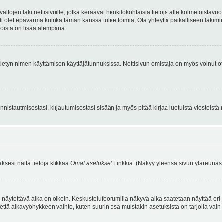
tojen laki nettisivuille, jotka keräävät henkilökohtaisia tietoja alle kolmetoistavuo
li olet epävarma kuinka tämän kanssa tulee toimia, Ota yhteyttä paikalliseen lakim
 joista on lisää alempana.
nyt tietyn nimen käyttämisen käyttäjätunnuksissa. Nettisivun omistaja on myös voinut
istautmisestasi, kirjautumisestasi sisään ja myös pitää kirjaa luetuista viesteistä mi
aksesi näitä tietoja klikkaa
Omat asetukset
Linkkiä. (Näkyy yleensä sivun yläreunass
 näytettävä aika on oikein. Keskustelufoorumilla näkyvä aika saatetaan näyttää eri
aikavyöhykkeen vaihto, kuten suurin osa muistakin asetuksista on tarjolla vain rekist