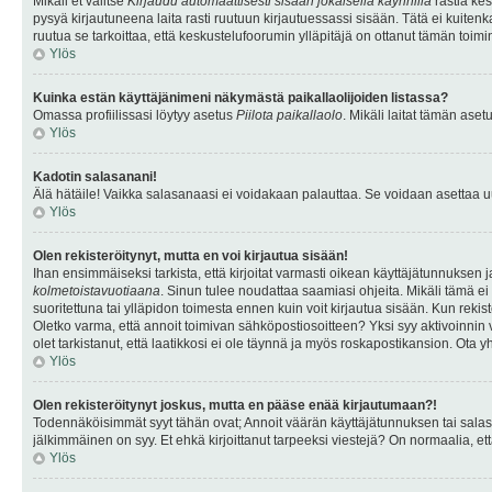
Mikäli et valitse
Kirjaudu automaattisesti sisään jokaisella käynnillä
rastia kes
pysyä kirjautuneena laita rasti ruutuun kirjautuessassi sisään. Tätä ei kuitenka
ruutua se tarkoittaa, että keskustelufoorumin ylläpitäjä on ottanut tämän toim
Ylös
Kuinka estän käyttäjänimeni näkymästä paikallaolijoiden listassa?
Omassa profiilissasi löytyy asetus
Piilota paikallaolo
. Mikäli laitat tämän as
Ylös
Kadotin salasanani!
Älä hätäile! Vaikka salasanaasi ei voidakaan palauttaa. Se voidaan asettaa 
Ylös
Olen rekisteröitynyt, mutta en voi kirjautua sisään!
Ihan ensimmäiseksi tarkista, että kirjoitat varmasti oikean käyttäjätunnukse
kolmetoistavuotiaana
. Sinun tulee noudattaa saamiasi ohjeita. Mikäli tämä ei 
suoritettuna tai ylläpidon toimesta ennen kuin voit kirjautua sisään. Kun rekiste
Oletko varma, että annoit toimivan sähköpostiosoitteen? Yksi syy aktivoinni
olet tarkistanut, että laatikkosi ei ole täynnä ja myös roskapostikansion. Ota yh
Ylös
Olen rekisteröitynyt joskus, mutta en pääse enää kirjautumaan?!
Todennäköisimmät syyt tähän ovat; Annoit väärän käyttäjätunnuksen tai salasan
jälkimmäinen on syy. Et ehkä kirjoittanut tarpeeksi viestejä? On normaalia, et
Ylös