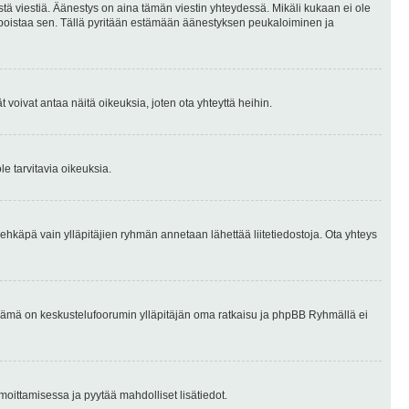
stä viestiä. Äänestys on aina tämän viestin yhteydessä. Mikäli kukaan ei ole
tai poistaa sen. Tällä pyritään estämään äänestyksen peukaloiminen ja
täjät voivat antaa näitä oikeuksia, joten ota yhteyttä heihin.
le tarvitavia oikeuksia.
tai ehkäpä vain ylläpitäjien ryhmän annetaan lähettää liitetiedostoja. Ota yhteys
en. Tämä on keskustelufoorumin ylläpitäjän oma ratkaisu ja phpBB Ryhmällä ei
ilmoittamisessa ja pyytää mahdolliset lisätiedot.