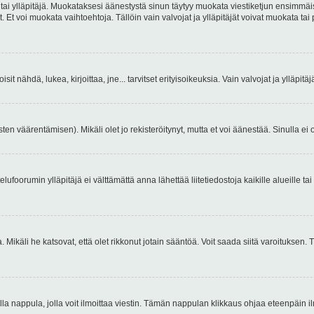
 tai ylläpitäjä. Muokataksesi äänestystä sinun täytyy muokata viestiketjun ensimmäi
. Et voi muokata vaihtoehtoja. Tällöin vain valvojat ja ylläpitäjät voivat muokata 
 voisit nähdä, lukea, kirjoittaa, jne... tarvitset erityisoikeuksia. Vain valvojat ja ylläpi
ten väärentämisen). Mikäli olet jo rekisteröitynyt, mutta et voi äänestää. Sinulla ei o
telufoorumin ylläpitäjä ei välttämättä anna lähettää liitetiedostoja kaikille alueille 
. Mikäli he katsovat, että olet rikkonut jotain sääntöä. Voit saada siitä varoituks
isi olla nappula, jolla voit ilmoittaa viestin. Tämän nappulan klikkaus ohjaa eteenpäin 