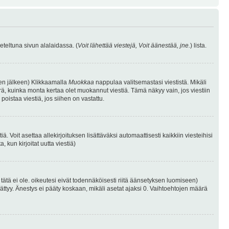
eteltuna sivun alalaidassa. (
Voit lähettää viestejä, Voit äänestää, jne.
) lista.
isen jälkeen) Klikkaamalla
Muokkaa
nappulaa valitsemastasi viestistä. Mikäli
, kuinka monta kertaa olet muokannut viestiä. Tämä näkyy vain, jos viestiin
poistaa viestiä, jos siihen on vastattu.
iä. Voit asettaa allekirjoituksen lisättäväksi automaattisesti kaikkiin viesteihisi
 kun kirjoitat uutta viestiä)
i tätä ei ole. oikeutesi eivät todennäköisesti riitä äänsetyksen luomiseen)
ättyy. Änestys ei pääty koskaan, mikäli asetat ajaksi 0. Vaihtoehtojen määrä