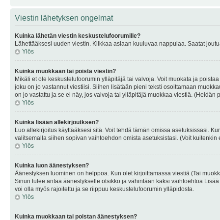
Viestin lähetyksen ongelmat
Kuinka lähetän viestin keskustelufoorumille?
Lähettääksesi uuden viestin. Klikkaa asiaan kuuluvaa nappulaa. Saatat joutua k
Ylös
Kuinka muokkaan tai poista viestin?
Mikäli et ole keskustelufoorumin ylläpitäjä tai valvoja. Voit muokata ja poista
joku on jo vastannut viestiisi. Siihen lisätään pieni teksti osoittamaan mu
on jo vastattu ja se ei näy, jos valvoja tai ylläpitäjä muokkaa viestiä. (Heidän 
Ylös
Kuinka lisään allekirjoutksen?
Luo allekirjoitus käyttääksesi sitä. Voit tehdä tämän omissa asetuksissasi. Kun 
valitsemalla siihen sopivan vaihtoehdon omista asetuksistasi. (Voit kuitenkin es
Ylös
Kuinka luon äänestyksen?
Äänestyksen luominen on helppoa. Kun olet kirjoittamassa viestiä (Tai muokk
Sinun tulee antaa äänestykselle otsikko ja vähintään kaksi vaihtoehtoa Lisää k
voi olla myös rajoitettu ja se riippuu keskustelufoorumin ylläpidosta.
Ylös
Kuinka muokkaan tai poistan äänestyksen?