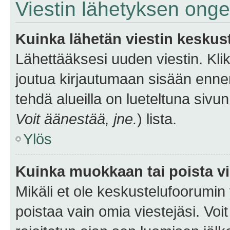
Viestin lähetyksen ong
Kuinka lähetän viestin keskus
Lähettääksesi uuden viestin. Kl
joutua kirjautumaan sisään ennen 
tehdä alueilla on lueteltuna sivun
Voit äänestää, jne.
) lista.
Ylös
Kuinka muokkaan tai poista vi
Mikäli et ole keskustelufoorumin y
poistaa vain omia viestejäsi. Voi