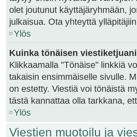
olet joutunut käyttäjäryhmään, jo
julkaisua. Ota yhteyttä ylläpitäjii
Ylös
Kuinka tönäisen viestiketjuan
Klikkaamalla "Tönäise" linkkiä voi
takaisin ensimmäiselle sivulle. M
on estetty. Viestiä voi tönäistä m
tästä kannattaa olla tarkkana, e
Ylös
Viestien muotoilu ja vies