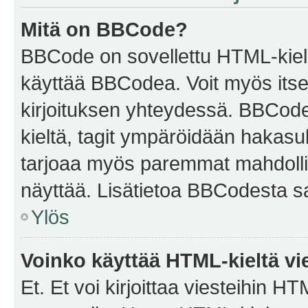
Mitä on BBCode?
BBCode on sovellettu HTML-kieles
käyttää BBCodea. Voit myös itse
kirjoituksen yhteydessä. BBCode 
kieltä, tagit ympäröidään hakasului
tarjoaa myös paremmat mahdollis
näyttää. Lisätietoa BBCodesta saat
Ylös
Voinko käyttää HTML-kieltä vi
Et. Et voi kirjoittaa viesteihin H