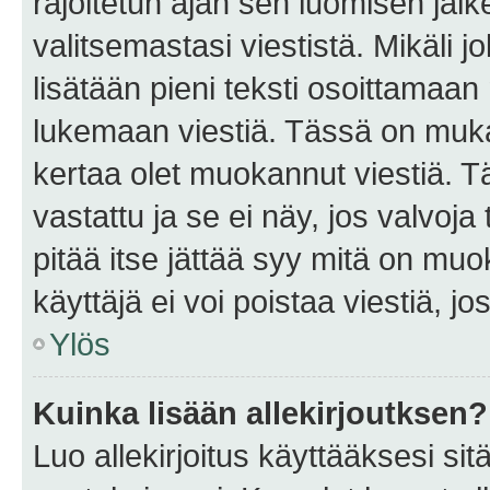
rajoitetun ajan sen luomisen jäl
valitsemastasi viestistä. Mikäli jo
lisätään pieni teksti osoittama
lukemaan viestiä. Tässä on mu
kertaa olet muokannut viestiä. Tä
vastattu ja se ei näy, jos valvoja
pitää itse jättää syy mitä on muo
käyttäjä ei voi poistaa viestiä, jo
Ylös
Kuinka lisään allekirjoutksen?
Luo allekirjoitus käyttääksesi si