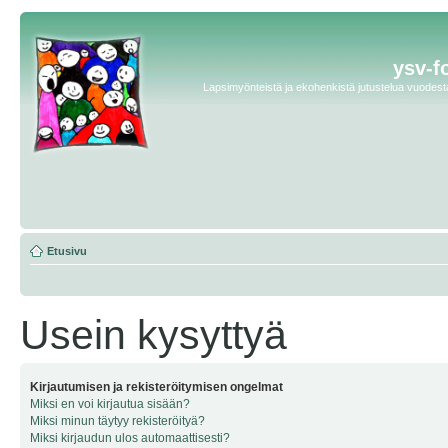
ysv-f
Lapsimyönteistä ja ekohenkistä jutustelua vuodesta 
Etusivu
Usein kysyttyä
Kirjautumisen ja rekisteröitymisen ongelmat
Miksi en voi kirjautua sisään?
Miksi minun täytyy rekisteröityä?
Miksi kirjaudun ulos automaattisesti?