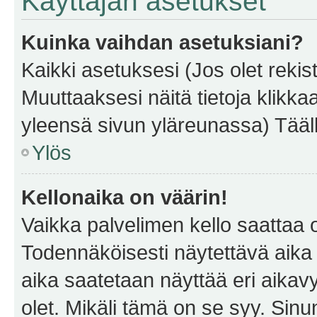
Käyttäjän asetukset
Kuinka vaihdan asetuksiani?
Kaikki asetuksesi (Jos olet rekist
Muuttaaksesi näitä tietoja klikka
yleensä sivun yläreunassa) Tääll
Ylös
Kellonaika on väärin!
Vaikka palvelimen kello saattaa 
Todennäköisesti näytettävä aika
aika saatetaan näyttää eri aika
olet. Mikäli tämä on se syy. Si