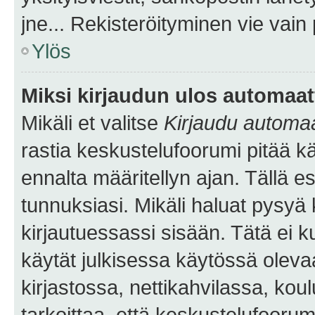
jne... Rekisteröityminen vie vain
Ylös
Miksi kirjaudun ulos automaat
Mikäli et valitse
Kirjaudu automaat
rastia keskustelufoorumi pitää k
ennalta määritellyn ajan. Tällä e
tunnuksiasi. Mikäli haluat pysyä 
kirjautuessassi sisään. Tätä ei k
käytät julkisessa käytössä oleva
kirjastossa, nettikahvilassa, koul
tarkoittaa, että keskustelufoorum