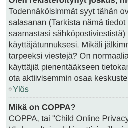
Todennäköisimmät syyt tähän ova
salasanan (Tarkista nämä tiedot
saamastasi sähköpostiviestistä) t
käyttäjätunnuksesi. Mikäli jälkim
tarpeeksi viestejä? On normaalia, 
käyttäjiä pienentääkseen tietoka
ota aktiivisemmin osaa keskustel
Ylös
Mikä on COPPA?
COPPA, tai "Child Online Privac