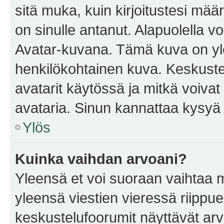
sitä muka, kuin kirjoitustesi mää
on sinulle antanut. Alapuolella v
Avatar-kuvana. Tämä kuva on yle
henkilökohtainen kuva. Keskuste
avatarit käytössä ja mitkä voivat 
avataria. Sinun kannattaa kysyä yl
Ylös
Kuinka vaihdan arvoani?
Yleensä et voi suoraan vaihtaa 
yleensä viestien vieressä riippu
keskustelufoorumit näyttävät ar