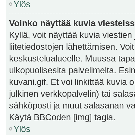
Ylös
Voinko näyttää kuvia viesteis
Kyllä, voit näyttää kuvia viestien 
liitetiedostojen lähettämisen. Vo
keskustelualueelle. Muussa tapa
ulkopuoliseslta palvelimelta. Es
kuvani.gif. Et voi linkittää kuvia 
julkinen verkkopalvelin) tai sala
sähköposti ja muut salasanan vaa
Käytä BBCoden [img] tagia.
Ylös