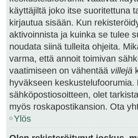
käyttäjiltä joko itse suoritettuna 
kirjautua sisään. Kun rekisteröidy
aktivoinnista ja kuinka se tulee s
noudata siinä tulleita ohjeita. Mi
varma, että annoit toimivan sähk
vaatimiseen on vähentää
villejä
k
hyväkseen keskustelufoorumia. Mi
sähköpostiosoitteen, olet tarkista
myös roskapostikansion. Ota yhte
Ylös
Olen rekisteröitynyt joskus, 