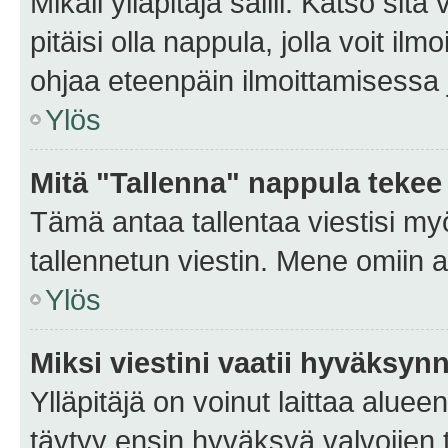
Mikäli ylläpitäjä sallii. Katso sitä
pitäisi olla nappula, jolla voit i
ohjaa eteenpäin ilmoittamisessa j
Ylös
Mitä "Tallenna" nappula tekee
Tämä antaa tallentaa viestisi m
tallennetun viestin. Mene omiin a
Ylös
Miksi viestini vaatii hyväksyn
Ylläpitäjä on voinut laittaa alueen
täytyy ensin hyväksyä valvojien 