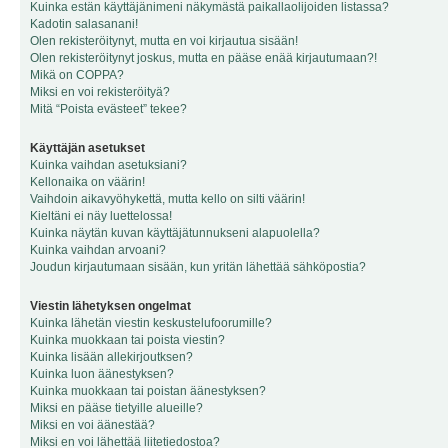
Kuinka estän käyttäjänimeni näkymästä paikallaolijoiden listassa?
Kadotin salasanani!
Olen rekisteröitynyt, mutta en voi kirjautua sisään!
Olen rekisteröitynyt joskus, mutta en pääse enää kirjautumaan?!
Mikä on COPPA?
Miksi en voi rekisteröityä?
Mitä “Poista evästeet” tekee?
Käyttäjän asetukset
Kuinka vaihdan asetuksiani?
Kellonaika on väärin!
Vaihdoin aikavyöhykettä, mutta kello on silti väärin!
Kieltäni ei näy luettelossa!
Kuinka näytän kuvan käyttäjätunnukseni alapuolella?
Kuinka vaihdan arvoani?
Joudun kirjautumaan sisään, kun yritän lähettää sähköpostia?
Viestin lähetyksen ongelmat
Kuinka lähetän viestin keskustelufoorumille?
Kuinka muokkaan tai poista viestin?
Kuinka lisään allekirjoutksen?
Kuinka luon äänestyksen?
Kuinka muokkaan tai poistan äänestyksen?
Miksi en pääse tietyille alueille?
Miksi en voi äänestää?
Miksi en voi lähettää liitetiedostoa?