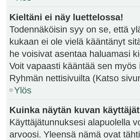
Kieltäni ei näy luettelossa!
Todennäköisin syy on se, että yläp
kukaan ei ole vielä kääntänyt sitä 
he voisivat asentaa haluamasi ki
Voit vapaasti kääntää sen myös i
Ryhmän nettisivuilta (Katso sivun
Ylös
Kuinka näytän kuvan käyttäjä
Käyttäjätunnuksesi alapuolella vo
arvoosi. Yleensä nämä ovat tähtiä 