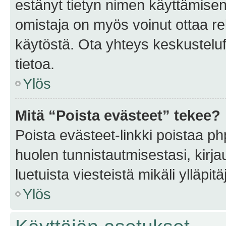
estänyt tietyn nimen käyttämisen
omistaja on myös voinut ottaa r
käytöstä. Ota yhteys keskusteluf
tietoa.
Ylös
Mitä “Poista evästeet” tekee?
Poista evästeet-linkki poistaa p
huolen tunnistautmisestasi, kirja
luetuista viesteistä mikäli ylläpitä
Ylös