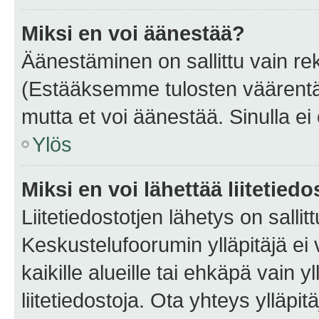
Miksi en voi äänestää?
Äänestäminen on sallittu vain rekis
(Estääksemme tulosten väärentämi
mutta et voi äänestää. Sinulla ei 
Ylös
Miksi en voi lähettää liitetied
Liitetiedostotjen lähetys on sallit
Keskustelufoorumin ylläpitäjä ei v
kaikille alueille tai ehkäpä vain 
liitetiedostoja. Ota yhteys ylläpit