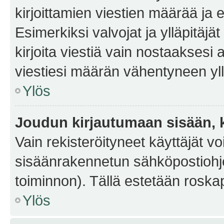
kirjoittamien viestien määrää ja er
Esimerkiksi valvojat ja ylläpitäjä
kirjoita viestiä vain nostaakses
viestiesi määrän vähentyneen yl
Ylös
Joudun kirjautumaan sisään, k
Vain rekisteröityneet käyttäjät v
sisäänrakennetun sähköpostiohjel
toiminnon). Tällä estetään roskap
Ylös