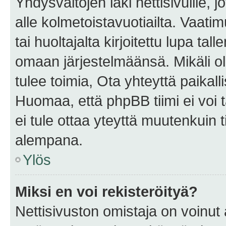
Yhdysvaltojen laki nettisivuille, 
alle kolmetoistavuotiailta. Vaa
tai huoltajalta kirjoitettu lupa ta
omaan järjestelmäänsä. Mikäli 
tulee toimia, Ota yhteyttä paika
Huomaa, että phpBB tiimi ei voi t
ei tule ottaa yteyttä muutenkuin t
alempana.
Ylös
Miksi en voi rekisteröityä?
Nettisivuston omistaja on voinut a