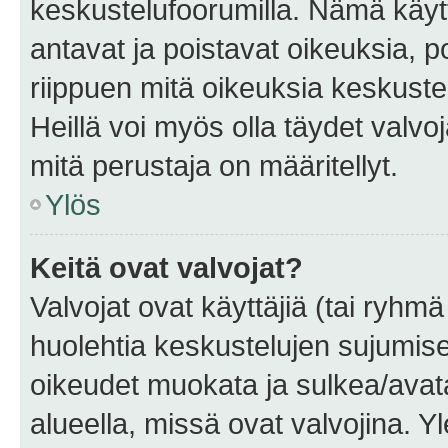
keskustelufoorumilla. Nämä käytt
antavat ja poistavat oikeuksia, por
riippuen mitä oikeuksia keskuste
Heillä voi myös olla täydet valvoj
mitä perustaja on määritellyt.
Ylös
Keitä ovat valvojat?
Valvojat ovat käyttäjiä (tai ryhmä
huolehtia keskustelujen sujumise
oikeudet muokata ja sulkea/avata, 
alueella, missä ovat valvojina. Y