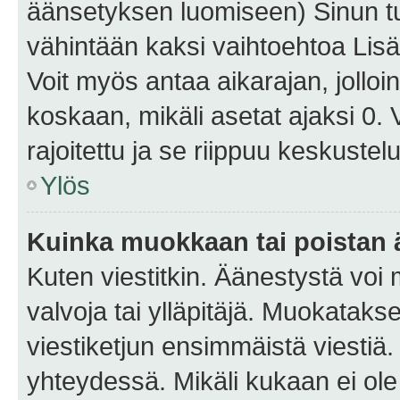
äänsetyksen luomiseen) Sinun tu
vähintään kaksi vaihtoehtoa Lisää
Voit myös antaa aikarajan, jolloi
koskaan, mikäli asetat ajaksi 0.
rajoitettu ja se riippuu keskustel
Ylös
Kuinka muokkaan tai poistan
Kuten viestitkin. Äänestystä voi
valvoja tai ylläpitäjä. Muokatak
viestiketjun ensimmäistä viestiä
yhteydessä. Mikäli kukaan ei ol