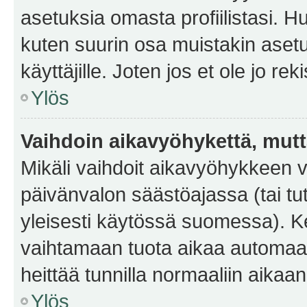
asetuksia omasta profiilistasi. 
kuten suurin osa muistakin asetuks
käyttäjille. Joten jos et ole jo rek
Ylös
Vaihdoin aikavyöhykettä, mutta 
Mikäli vaihdoit aikavyöhykkeen 
päivänvalon säästöajassa (tai tu
yleisesti käytössä suomessa). Ke
vaihtamaan tuota aikaa automaatti
heittää tunnilla normaaliin aikaan
Ylös