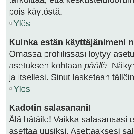
pois käytöstä.
Ylös
Kuinka estän käyttäjänimeni n
Omassa profiilissasi löytyy aset
asetuksen kohtaan
päällä
. Näkym
ja itsellesi. Sinut lasketaan tällö
Ylös
Kadotin salasanani!
Älä hätäile! Vaikka salasanaasi 
asettaa uusiksi. Asettaaksesi s