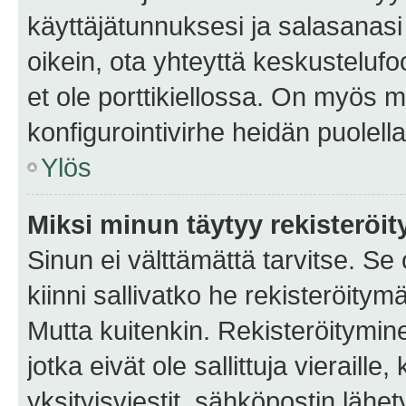
käyttäjätunnuksesi ja salasanasi 
oikein, ota yhteyttä keskustelufo
et ole porttikiellossa. On myös ma
konfigurointivirhe heidän puolella
Ylös
Miksi minun täytyy rekisteröit
Sinun ei välttämättä tarvitse. Se
kiinni sallivatko he rekisteröitym
Mutta kuitenkin. Rekisteröitymine
jotka eivät ole sallittuja vierail
yksityisviestit, sähköpostin lähet