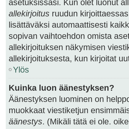
asetuksissasi. Kun olet luonut all
allekirjoitus
ruudun kirjoittaessasi
lisättäväksi automaattisesti kaikki
sopivan vaihtoehdon omista asetu
allekirjoituksen näkymisen viesti
allekirjoituksesta, kun kirjoitat uu
Ylös
Kuinka luon äänestyksen?
Äänestyksen luominen on helppoa.
muokkaat viestiketjun ensimmäis
äänestys
. (Mikäli tätä ei ole. oik