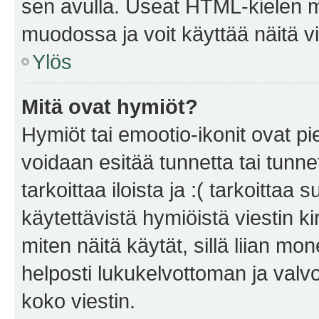
sen avulla. Useat HTML-kielen m
muodossa ja voit käyttää näitä vi
Ylös
Mitä ovat hymiöt?
Hymiöt tai emootio-ikonit ovat pie
voidaan esitää tunnetta tai tunnet
tarkoittaa iloista ja :( tarkoittaa 
käytettävistä hymiöistä viestin k
miten näitä käytät, sillä liian m
helposti lukukelvottoman ja valvo
koko viestin.