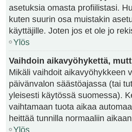
asetuksia omasta profiilistasi. 
kuten suurin osa muistakin asetuks
käyttäjille. Joten jos et ole jo rek
Ylös
Vaihdoin aikavyöhykettä, mutta 
Mikäli vaihdoit aikavyöhykkeen 
päivänvalon säästöajassa (tai tu
yleisesti käytössä suomessa). Ke
vaihtamaan tuota aikaa automaatti
heittää tunnilla normaaliin aikaan
Ylös