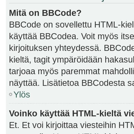
Mitä on BBCode?
BBCode on sovellettu HTML-kieles
käyttää BBCodea. Voit myös itse
kirjoituksen yhteydessä. BBCode 
kieltä, tagit ympäröidään hakasului
tarjoaa myös paremmat mahdollis
näyttää. Lisätietoa BBCodesta saat
Ylös
Voinko käyttää HTML-kieltä vi
Et. Et voi kirjoittaa viesteihin H