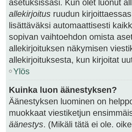
asetuksissasi. Kun olet luonut all
allekirjoitus
ruudun kirjoittaessasi
lisättäväksi automaattisesti kaikki
sopivan vaihtoehdon omista asetu
allekirjoituksen näkymisen viesti
allekirjoituksesta, kun kirjoitat uu
Ylös
Kuinka luon äänestyksen?
Äänestyksen luominen on helppoa.
muokkaat viestiketjun ensimmäis
äänestys
. (Mikäli tätä ei ole. oik