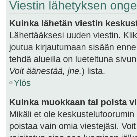
Viestin lähetyksen ong
Kuinka lähetän viestin keskus
Lähettääksesi uuden viestin. Kl
joutua kirjautumaan sisään ennen 
tehdä alueilla on lueteltuna sivun
Voit äänestää, jne.
) lista.
Ylös
Kuinka muokkaan tai poista vi
Mikäli et ole keskustelufoorumin y
poistaa vain omia viestejäsi. Voi