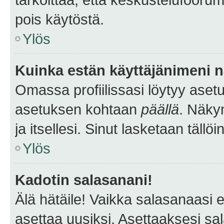
pois käytöstä.
Ylös
Kuinka estän käyttäjänimeni n
Omassa profiilissasi löytyy aset
asetuksen kohtaan
päällä
. Näkym
ja itsellesi. Sinut lasketaan tällö
Ylös
Kadotin salasanani!
Älä hätäile! Vaikka salasanaasi 
asettaa uusiksi. Asettaaksesi s