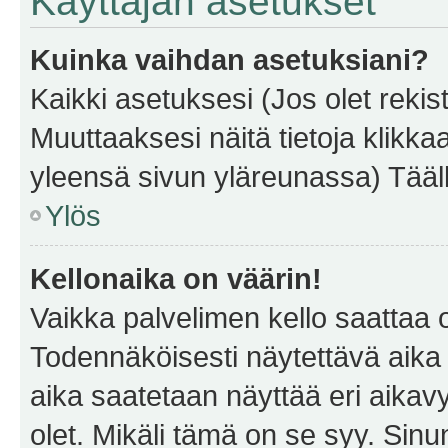
Käyttäjän asetukset
Kuinka vaihdan asetuksiani?
Kaikki asetuksesi (Jos olet rekist
Muuttaaksesi näitä tietoja klikka
yleensä sivun yläreunassa) Tääll
Ylös
Kellonaika on väärin!
Vaikka palvelimen kello saattaa 
Todennäköisesti näytettävä aika
aika saatetaan näyttää eri aika
olet. Mikäli tämä on se syy. Si