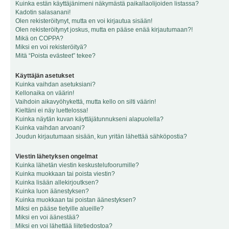
Kuinka estän käyttäjänimeni näkymästä paikallaolijoiden listassa?
Kadotin salasanani!
Olen rekisteröitynyt, mutta en voi kirjautua sisään!
Olen rekisteröitynyt joskus, mutta en pääse enää kirjautumaan?!
Mikä on COPPA?
Miksi en voi rekisteröityä?
Mitä “Poista evästeet” tekee?
Käyttäjän asetukset
Kuinka vaihdan asetuksiani?
Kellonaika on väärin!
Vaihdoin aikavyöhykettä, mutta kello on silti väärin!
Kieltäni ei näy luettelossa!
Kuinka näytän kuvan käyttäjätunnukseni alapuolella?
Kuinka vaihdan arvoani?
Joudun kirjautumaan sisään, kun yritän lähettää sähköpostia?
Viestin lähetyksen ongelmat
Kuinka lähetän viestin keskustelufoorumille?
Kuinka muokkaan tai poista viestin?
Kuinka lisään allekirjoutksen?
Kuinka luon äänestyksen?
Kuinka muokkaan tai poistan äänestyksen?
Miksi en pääse tietyille alueille?
Miksi en voi äänestää?
Miksi en voi lähettää liitetiedostoa?