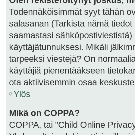
Todennäköisimmät syyt tähän ova
salasanan (Tarkista nämä tiedot
saamastasi sähköpostiviestistä) t
käyttäjätunnuksesi. Mikäli jälkim
tarpeeksi viestejä? On normaalia, 
käyttäjiä pienentääkseen tietoka
ota aktiivisemmin osaa keskustel
Ylös
Mikä on COPPA?
COPPA, tai "Child Online Privac