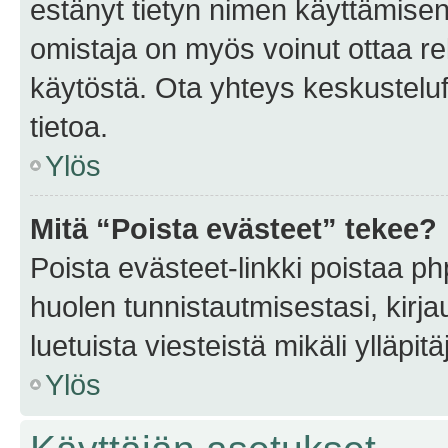
estänyt tietyn nimen käyttämisen
omistaja on myös voinut ottaa r
käytöstä. Ota yhteys keskusteluf
tietoa.
Ylös
Mitä “Poista evästeet” tekee?
Poista evästeet-linkki poistaa p
huolen tunnistautmisestasi, kirja
luetuista viesteistä mikäli ylläpitä
Ylös