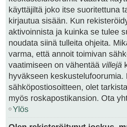
käyttäjiltä joko itse suoritettuna 
kirjautua sisään. Kun rekisteröidy
aktivoinnista ja kuinka se tulee s
noudata siinä tulleita ohjeita. Mi
varma, että annoit toimivan sähk
vaatimiseen on vähentää
villejä
k
hyväkseen keskustelufoorumia. Mi
sähköpostiosoitteen, olet tarkista
myös roskapostikansion. Ota yhte
Ylös
Olen rekisteröitynyt joskus, 