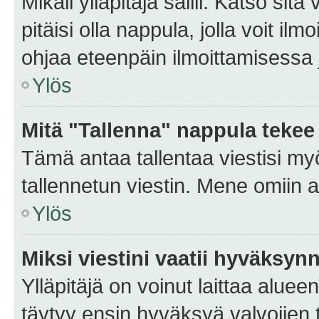
Mikäli ylläpitäjä sallii. Katso sitä
pitäisi olla nappula, jolla voit i
ohjaa eteenpäin ilmoittamisessa j
Ylös
Mitä "Tallenna" nappula tekee
Tämä antaa tallentaa viestisi m
tallennetun viestin. Mene omiin a
Ylös
Miksi viestini vaatii hyväksyn
Ylläpitäjä on voinut laittaa alueen
täytyy ensin hyväksyä valvojien 