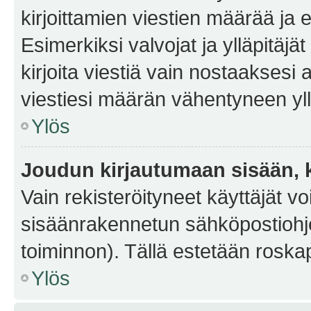
kirjoittamien viestien määrää ja er
Esimerkiksi valvojat ja ylläpitäjä
kirjoita viestiä vain nostaakses
viestiesi määrän vähentyneen yl
Ylös
Joudun kirjautumaan sisään, k
Vain rekisteröityneet käyttäjät v
sisäänrakennetun sähköpostiohjel
toiminnon). Tällä estetään roskap
Ylös