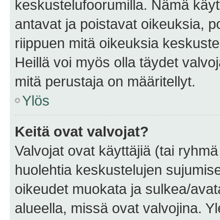
keskustelufoorumilla. Nämä käytt
antavat ja poistavat oikeuksia, por
riippuen mitä oikeuksia keskuste
Heillä voi myös olla täydet valvoj
mitä perustaja on määritellyt.
Ylös
Keitä ovat valvojat?
Valvojat ovat käyttäjiä (tai ryhmä
huolehtia keskustelujen sujumise
oikeudet muokata ja sulkea/avata, 
alueella, missä ovat valvojina. Y