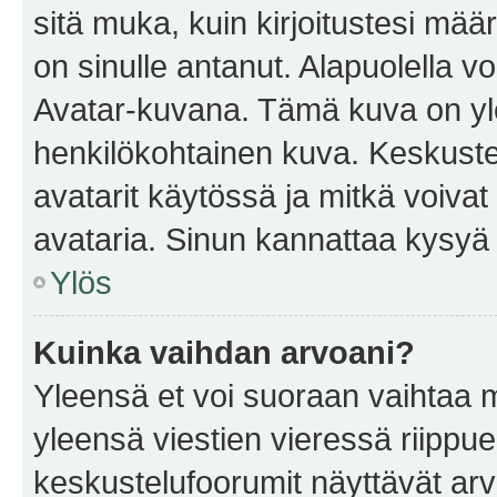
sitä muka, kuin kirjoitustesi mää
on sinulle antanut. Alapuolella v
Avatar-kuvana. Tämä kuva on yle
henkilökohtainen kuva. Keskuste
avatarit käytössä ja mitkä voivat 
avataria. Sinun kannattaa kysyä yl
Ylös
Kuinka vaihdan arvoani?
Yleensä et voi suoraan vaihtaa 
yleensä viestien vieressä riippu
keskustelufoorumit näyttävät ar