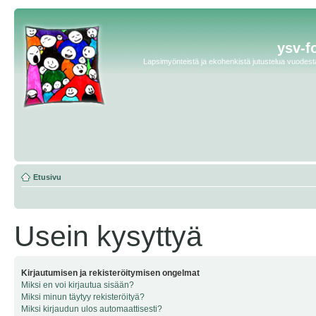
ysv-f
Lapsimyönteistä ja ekohenkistä jutustelua vuodesta 
Etusivu
Usein kysyttyä
Kirjautumisen ja rekisteröitymisen ongelmat
Miksi en voi kirjautua sisään?
Miksi minun täytyy rekisteröityä?
Miksi kirjaudun ulos automaattisesti?