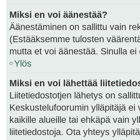
Miksi en voi äänestää?
Äänestäminen on sallittu vain rekis
(Estääksemme tulosten väärentämi
mutta et voi äänestää. Sinulla ei 
Ylös
Miksi en voi lähettää liitetied
Liitetiedostotjen lähetys on sallit
Keskustelufoorumin ylläpitäjä ei v
kaikille alueille tai ehkäpä vain 
liitetiedostoja. Ota yhteys ylläpit