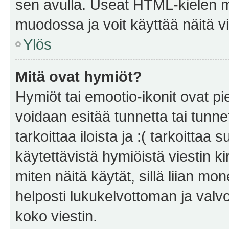
sen avulla. Useat HTML-kielen m
muodossa ja voit käyttää näitä vi
Ylös
Mitä ovat hymiöt?
Hymiöt tai emootio-ikonit ovat pie
voidaan esitää tunnetta tai tunnet
tarkoittaa iloista ja :( tarkoittaa 
käytettävistä hymiöistä viestin k
miten näitä käytät, sillä liian m
helposti lukukelvottoman ja valvo
koko viestin.