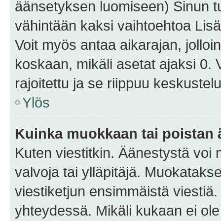
äänsetyksen luomiseen) Sinun tu
vähintään kaksi vaihtoehtoa Lisää
Voit myös antaa aikarajan, jolloi
koskaan, mikäli asetat ajaksi 0.
rajoitettu ja se riippuu keskustel
Ylös
Kuinka muokkaan tai poistan
Kuten viestitkin. Äänestystä voi
valvoja tai ylläpitäjä. Muokatak
viestiketjun ensimmäistä viestiä
yhteydessä. Mikäli kukaan ei ol