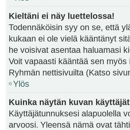
Kieltäni ei näy luettelossa!
Todennäköisin syy on se, että yläp
kukaan ei ole vielä kääntänyt sitä 
he voisivat asentaa haluamasi ki
Voit vapaasti kääntää sen myös i
Ryhmän nettisivuilta (Katso sivun
Ylös
Kuinka näytän kuvan käyttäjä
Käyttäjätunnuksesi alapuolella vo
arvoosi. Yleensä nämä ovat tähtiä 