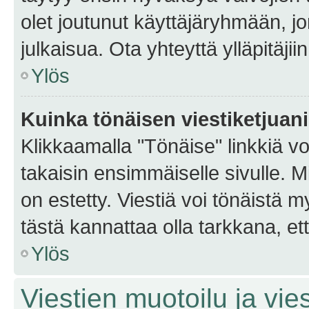
olet joutunut käyttäjäryhmään, jo
julkaisua. Ota yhteyttä ylläpitäjii
Ylös
Kuinka tönäisen viestiketjuan
Klikkaamalla "Tönäise" linkkiä voi
takaisin ensimmäiselle sivulle. M
on estetty. Viestiä voi tönäistä m
tästä kannattaa olla tarkkana, e
Ylös
Viestien muotoilu ja vies