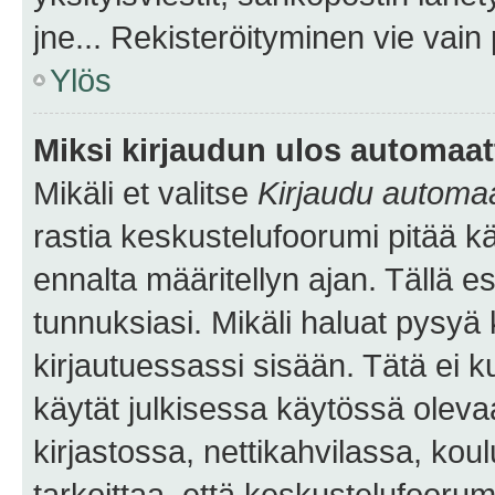
jne... Rekisteröityminen vie vain
Ylös
Miksi kirjaudun ulos automaat
Mikäli et valitse
Kirjaudu automaat
rastia keskustelufoorumi pitää k
ennalta määritellyn ajan. Tällä e
tunnuksiasi. Mikäli haluat pysyä 
kirjautuessassi sisään. Tätä ei k
käytät julkisessa käytössä oleva
kirjastossa, nettikahvilassa, koul
tarkoittaa, että keskustelufoorum