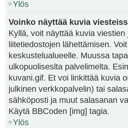
Ylös
Voinko näyttää kuvia viesteis
Kyllä, voit näyttää kuvia viestien 
liitetiedostojen lähettämisen. Vo
keskustelualueelle. Muussa tapa
ulkopuoliseslta palvelimelta. Es
kuvani.gif. Et voi linkittää kuvia 
julkinen verkkopalvelin) tai sala
sähköposti ja muut salasanan vaa
Käytä BBCoden [img] tagia.
Ylös