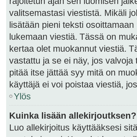
rajoitetun ajan sen luomisen jäl
valitsemastasi viestistä. Mikäli jo
lisätään pieni teksti osoittama
lukemaan viestiä. Tässä on mu
kertaa olet muokannut viestiä. Tä
vastattu ja se ei näy, jos valvoja
pitää itse jättää syy mitä on muo
käyttäjä ei voi poistaa viestiä, jo
Ylös
Kuinka lisään allekirjoutksen?
Luo allekirjoitus käyttääksesi si