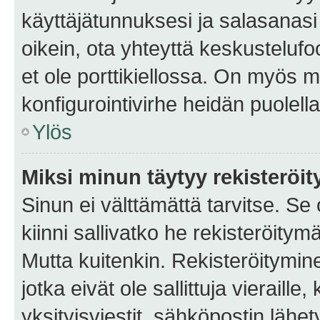
käyttäjätunnuksesi ja salasanasi 
oikein, ota yhteyttä keskustelufo
et ole porttikiellossa. On myös ma
konfigurointivirhe heidän puolella
Ylös
Miksi minun täytyy rekisteröit
Sinun ei välttämättä tarvitse. Se
kiinni sallivatko he rekisteröitym
Mutta kuitenkin. Rekisteröitymine
jotka eivät ole sallittuja vierail
yksityisviestit, sähköpostin lähet