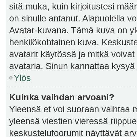
sitä muka, kuin kirjoitustesi mää
on sinulle antanut. Alapuolella v
Avatar-kuvana. Tämä kuva on yle
henkilökohtainen kuva. Keskuste
avatarit käytössä ja mitkä voivat 
avataria. Sinun kannattaa kysyä yl
Ylös
Kuinka vaihdan arvoani?
Yleensä et voi suoraan vaihtaa 
yleensä viestien vieressä riippu
keskustelufoorumit näyttävät ar