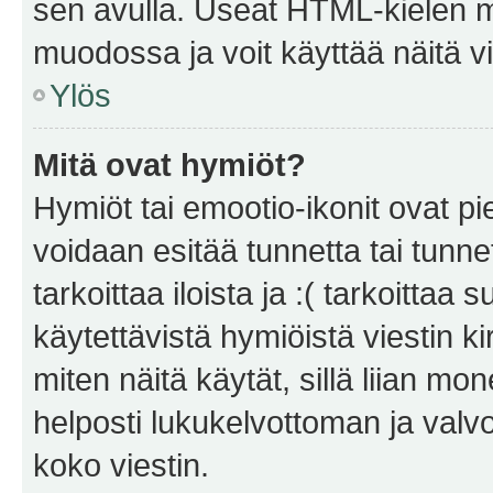
sen avulla. Useat HTML-kielen m
muodossa ja voit käyttää näitä vi
Ylös
Mitä ovat hymiöt?
Hymiöt tai emootio-ikonit ovat pie
voidaan esitää tunnetta tai tunnet
tarkoittaa iloista ja :( tarkoittaa 
käytettävistä hymiöistä viestin k
miten näitä käytät, sillä liian m
helposti lukukelvottoman ja valvo
koko viestin.