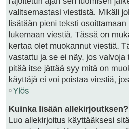
rajoitetun ajan sen luomisen jäl
valitsemastasi viestistä. Mikäli jo
lisätään pieni teksti osoittama
lukemaan viestiä. Tässä on mu
kertaa olet muokannut viestiä. Tä
vastattu ja se ei näy, jos valvoja
pitää itse jättää syy mitä on muo
käyttäjä ei voi poistaa viestiä, jo
Ylös
Kuinka lisään allekirjoutksen?
Luo allekirjoitus käyttääksesi si