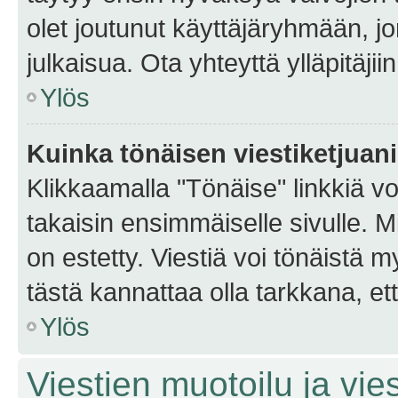
olet joutunut käyttäjäryhmään, jo
julkaisua. Ota yhteyttä ylläpitäjii
Ylös
Kuinka tönäisen viestiketjuan
Klikkaamalla "Tönäise" linkkiä voi
takaisin ensimmäiselle sivulle. M
on estetty. Viestiä voi tönäistä m
tästä kannattaa olla tarkkana, e
Ylös
Viestien muotoilu ja vies