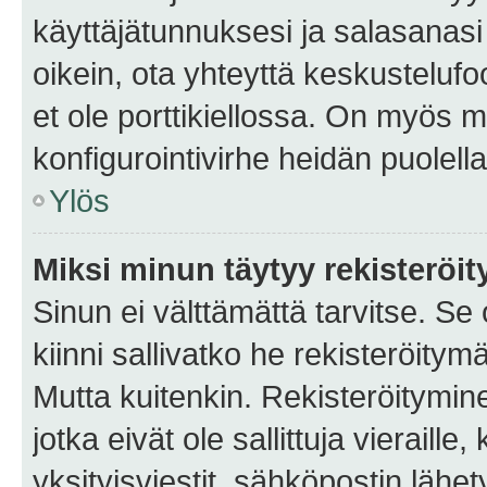
käyttäjätunnuksesi ja salasanasi 
oikein, ota yhteyttä keskustelufo
et ole porttikiellossa. On myös ma
konfigurointivirhe heidän puolella
Ylös
Miksi minun täytyy rekisteröit
Sinun ei välttämättä tarvitse. Se
kiinni sallivatko he rekisteröitym
Mutta kuitenkin. Rekisteröitymine
jotka eivät ole sallittuja vierail
yksityisviestit, sähköpostin lähet