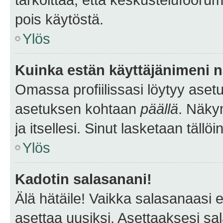
pois käytöstä.
Ylös
Kuinka estän käyttäjänimeni n
Omassa profiilissasi löytyy aset
asetuksen kohtaan
päällä
. Näkym
ja itsellesi. Sinut lasketaan tällö
Ylös
Kadotin salasanani!
Älä hätäile! Vaikka salasanaasi 
asettaa uusiksi. Asettaaksesi s