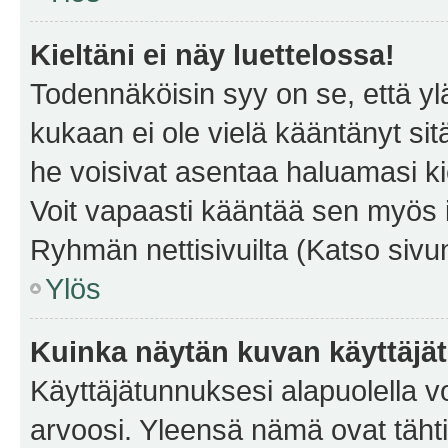
Kieltäni ei näy luettelossa!
Todennäköisin syy on se, että yläp
kukaan ei ole vielä kääntänyt sitä 
he voisivat asentaa haluamasi ki
Voit vapaasti kääntää sen myös i
Ryhmän nettisivuilta (Katso sivun
Ylös
Kuinka näytän kuvan käyttäjä
Käyttäjätunnuksesi alapuolella vo
arvoosi. Yleensä nämä ovat tähtiä 