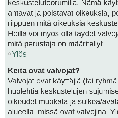
keskustelufoorumilla. Nämä käytt
antavat ja poistavat oikeuksia, por
riippuen mitä oikeuksia keskuste
Heillä voi myös olla täydet valvoj
mitä perustaja on määritellyt.
Ylös
Keitä ovat valvojat?
Valvojat ovat käyttäjiä (tai ryhmä
huolehtia keskustelujen sujumise
oikeudet muokata ja sulkea/avata, 
alueella, missä ovat valvojina. Y