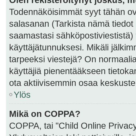
Todennäköisimmät syyt tähän ova
salasanan (Tarkista nämä tiedot
saamastasi sähköpostiviestistä) t
käyttäjätunnuksesi. Mikäli jälkim
tarpeeksi viestejä? On normaalia, 
käyttäjiä pienentääkseen tietoka
ota aktiivisemmin osaa keskustel
Ylös
Mikä on COPPA?
COPPA, tai "Child Online Privac