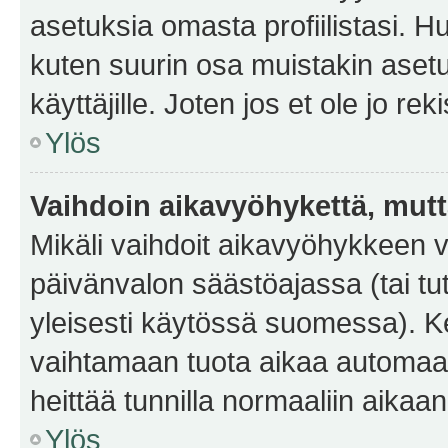
asetuksia omasta profiilistasi. 
kuten suurin osa muistakin asetuks
käyttäjille. Joten jos et ole jo rek
Ylös
Vaihdoin aikavyöhykettä, mutta 
Mikäli vaihdoit aikavyöhykkeen 
päivänvalon säästöajassa (tai tu
yleisesti käytössä suomessa). Ke
vaihtamaan tuota aikaa automaatti
heittää tunnilla normaaliin aikaan
Ylös