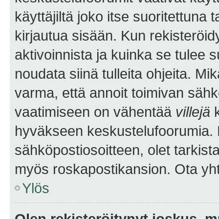
käyttäjiltä joko itse suoritettuna 
kirjautua sisään. Kun rekisteröidy
aktivoinnista ja kuinka se tulee s
noudata siinä tulleita ohjeita. Mi
varma, että annoit toimivan sähk
vaatimiseen on vähentää
villejä
k
hyväkseen keskustelufoorumia. Mi
sähköpostiosoitteen, olet tarkista
myös roskapostikansion. Ota yhte
Ylös
Olen rekisteröitynyt joskus, 