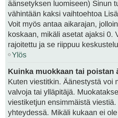
äänsetyksen luomiseen) Sinun tu
vähintään kaksi vaihtoehtoa Lisää
Voit myös antaa aikarajan, jolloi
koskaan, mikäli asetat ajaksi 0.
rajoitettu ja se riippuu keskustel
Ylös
Kuinka muokkaan tai poistan
Kuten viestitkin. Äänestystä voi
valvoja tai ylläpitäjä. Muokatak
viestiketjun ensimmäistä viestiä
yhteydessä. Mikäli kukaan ei ol