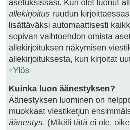
asetuksissasi. Kun olet luonut all
allekirjoitus
ruudun kirjoittaessasi
lisättäväksi automaattisesti kaikki
sopivan vaihtoehdon omista asetu
allekirjoituksen näkymisen viesti
allekirjoituksesta, kun kirjoitat uu
Ylös
Kuinka luon äänestyksen?
Äänestyksen luominen on helppoa.
muokkaat viestiketjun ensimmäis
äänestys
. (Mikäli tätä ei ole. oik