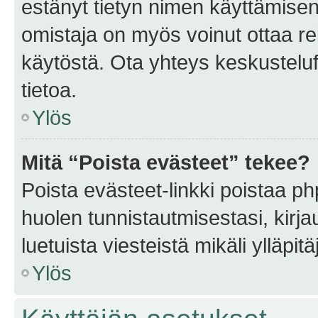
estänyt tietyn nimen käyttämisen
omistaja on myös voinut ottaa r
käytöstä. Ota yhteys keskusteluf
tietoa.
Ylös
Mitä “Poista evästeet” tekee?
Poista evästeet-linkki poistaa p
huolen tunnistautmisestasi, kirja
luetuista viesteistä mikäli ylläpitä
Ylös