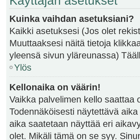
Käyttäjän asetukset
Kuinka vaihdan asetuksiani?
Kaikki asetuksesi (Jos olet rekist
Muuttaaksesi näitä tietoja klikka
yleensä sivun yläreunassa) Tääll
Ylös
Kellonaika on väärin!
Vaikka palvelimen kello saattaa 
Todennäköisesti näytettävä aika
aika saatetaan näyttää eri aika
olet. Mikäli tämä on se syy. Si