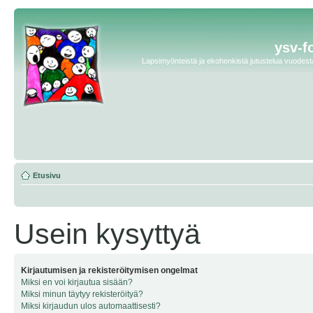
ysv-f
Lapsimyönteistä ja ekohenkistä jutustelua vuodesta 
Etusivu
Usein kysyttyä
Kirjautumisen ja rekisteröitymisen ongelmat
Miksi en voi kirjautua sisään?
Miksi minun täytyy rekisteröityä?
Miksi kirjaudun ulos automaattisesti?