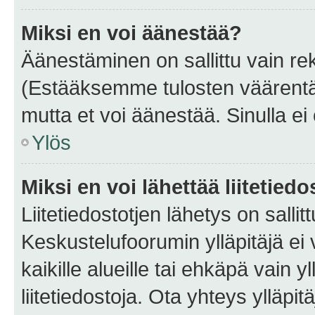
Miksi en voi äänestää?
Äänestäminen on sallittu vain rekis
(Estääksemme tulosten väärentämi
mutta et voi äänestää. Sinulla ei 
Ylös
Miksi en voi lähettää liitetied
Liitetiedostotjen lähetys on sallit
Keskustelufoorumin ylläpitäjä ei v
kaikille alueille tai ehkäpä vain 
liitetiedostoja. Ota yhteys ylläpit