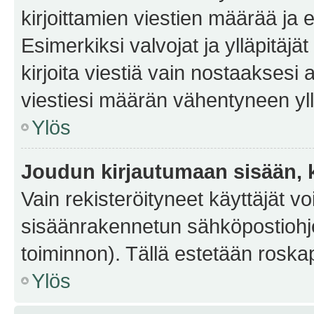
kirjoittamien viestien määrää ja er
Esimerkiksi valvojat ja ylläpitäjä
kirjoita viestiä vain nostaakses
viestiesi määrän vähentyneen yl
Ylös
Joudun kirjautumaan sisään, k
Vain rekisteröityneet käyttäjät v
sisäänrakennetun sähköpostiohjel
toiminnon). Tällä estetään roskap
Ylös