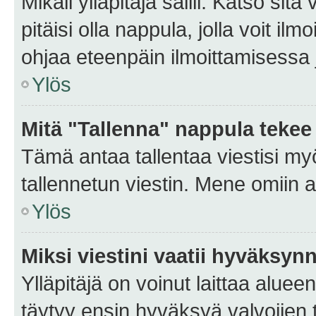
Mikäli ylläpitäjä sallii. Katso sitä
pitäisi olla nappula, jolla voit i
ohjaa eteenpäin ilmoittamisessa j
Ylös
Mitä "Tallenna" nappula tekee
Tämä antaa tallentaa viestisi m
tallennetun viestin. Mene omiin a
Ylös
Miksi viestini vaatii hyväksyn
Ylläpitäjä on voinut laittaa alueen
täytyy ensin hyväksyä valvojien 