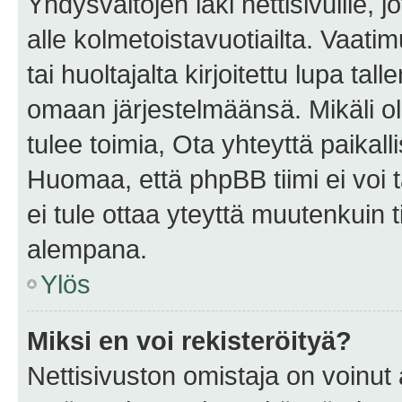
Yhdysvaltojen laki nettisivuille, 
alle kolmetoistavuotiailta. Vaa
tai huoltajalta kirjoitettu lupa ta
omaan järjestelmäänsä. Mikäli 
tulee toimia, Ota yhteyttä paika
Huomaa, että phpBB tiimi ei voi t
ei tule ottaa yteyttä muutenkuin t
alempana.
Ylös
Miksi en voi rekisteröityä?
Nettisivuston omistaja on voinut a