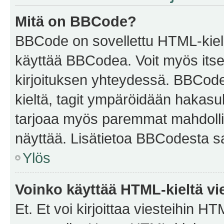
Mitä on BBCode?
BBCode on sovellettu HTML-kieles
käyttää BBCodea. Voit myös itse
kirjoituksen yhteydessä. BBCode 
kieltä, tagit ympäröidään hakasului
tarjoaa myös paremmat mahdollis
näyttää. Lisätietoa BBCodesta saat
Ylös
Voinko käyttää HTML-kieltä vi
Et. Et voi kirjoittaa viesteihin H