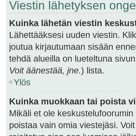
Viestin lähetyksen ong
Kuinka lähetän viestin keskus
Lähettääksesi uuden viestin. Kl
joutua kirjautumaan sisään ennen 
tehdä alueilla on lueteltuna sivun
Voit äänestää, jne.
) lista.
Ylös
Kuinka muokkaan tai poista vi
Mikäli et ole keskustelufoorumin y
poistaa vain omia viestejäsi. Voi