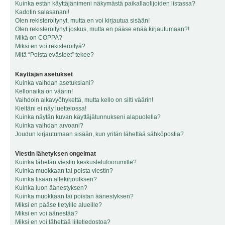
Kuinka estän käyttäjänimeni näkymästä paikallaolijoiden listassa?
Kadotin salasanani!
Olen rekisteröitynyt, mutta en voi kirjautua sisään!
Olen rekisteröitynyt joskus, mutta en pääse enää kirjautumaan?!
Mikä on COPPA?
Miksi en voi rekisteröityä?
Mitä “Poista evästeet” tekee?
Käyttäjän asetukset
Kuinka vaihdan asetuksiani?
Kellonaika on väärin!
Vaihdoin aikavyöhykettä, mutta kello on silti väärin!
Kieltäni ei näy luettelossa!
Kuinka näytän kuvan käyttäjätunnukseni alapuolella?
Kuinka vaihdan arvoani?
Joudun kirjautumaan sisään, kun yritän lähettää sähköpostia?
Viestin lähetyksen ongelmat
Kuinka lähetän viestin keskustelufoorumille?
Kuinka muokkaan tai poista viestin?
Kuinka lisään allekirjoutksen?
Kuinka luon äänestyksen?
Kuinka muokkaan tai poistan äänestyksen?
Miksi en pääse tietyille alueille?
Miksi en voi äänestää?
Miksi en voi lähettää liitetiedostoa?