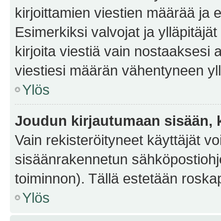
kirjoittamien viestien määrää ja er
Esimerkiksi valvojat ja ylläpitäjä
kirjoita viestiä vain nostaakses
viestiesi määrän vähentyneen yl
Ylös
Joudun kirjautumaan sisään, k
Vain rekisteröityneet käyttäjät v
sisäänrakennetun sähköpostiohjel
toiminnon). Tällä estetään roskap
Ylös