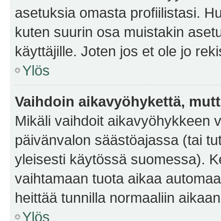
asetuksia omasta profiilistasi. 
kuten suurin osa muistakin asetuks
käyttäjille. Joten jos et ole jo rek
Ylös
Vaihdoin aikavyöhykettä, mutta 
Mikäli vaihdoit aikavyöhykkeen 
päivänvalon säästöajassa (tai tu
yleisesti käytössä suomessa). Ke
vaihtamaan tuota aikaa automaatti
heittää tunnilla normaaliin aikaan
Ylös