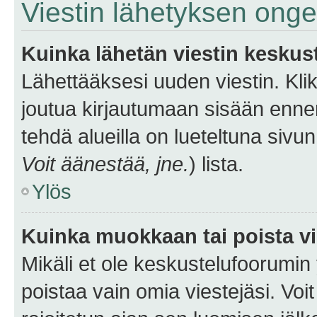
Viestin lähetyksen ong
Kuinka lähetän viestin keskus
Lähettääksesi uuden viestin. Kl
joutua kirjautumaan sisään ennen 
tehdä alueilla on lueteltuna sivun
Voit äänestää, jne.
) lista.
Ylös
Kuinka muokkaan tai poista vi
Mikäli et ole keskustelufoorumin y
poistaa vain omia viestejäsi. Voi