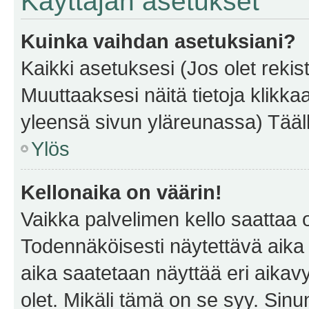
Käyttäjän asetukset
Kuinka vaihdan asetuksiani?
Kaikki asetuksesi (Jos olet rekist
Muuttaaksesi näitä tietoja klikka
yleensä sivun yläreunassa) Tääll
Ylös
Kellonaika on väärin!
Vaikka palvelimen kello saattaa 
Todennäköisesti näytettävä aika
aika saatetaan näyttää eri aika
olet. Mikäli tämä on se syy. Si