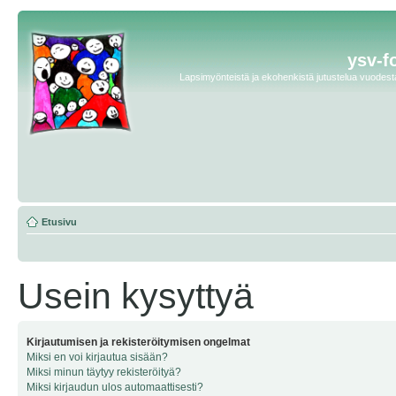
ysv-f
Lapsimyönteistä ja ekohenkistä jutustelua vuodesta 
Etusivu
Usein kysyttyä
Kirjautumisen ja rekisteröitymisen ongelmat
Miksi en voi kirjautua sisään?
Miksi minun täytyy rekisteröityä?
Miksi kirjaudun ulos automaattisesti?