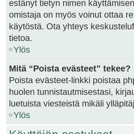
estänyt tietyn nimen käyttämisen
omistaja on myös voinut ottaa r
käytöstä. Ota yhteys keskusteluf
tietoa.
Ylös
Mitä “Poista evästeet” tekee?
Poista evästeet-linkki poistaa p
huolen tunnistautmisestasi, kirja
luetuista viesteistä mikäli ylläpitä
Ylös