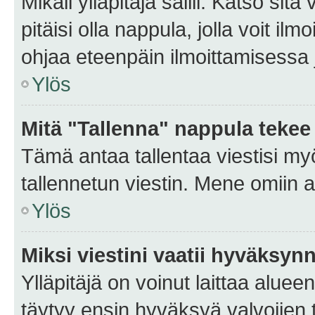
Mikäli ylläpitäjä sallii. Katso sitä
pitäisi olla nappula, jolla voit i
ohjaa eteenpäin ilmoittamisessa j
Ylös
Mitä "Tallenna" nappula tekee
Tämä antaa tallentaa viestisi m
tallennetun viestin. Mene omiin a
Ylös
Miksi viestini vaatii hyväksyn
Ylläpitäjä on voinut laittaa alueen
täytyy ensin hyväksyä valvojien 