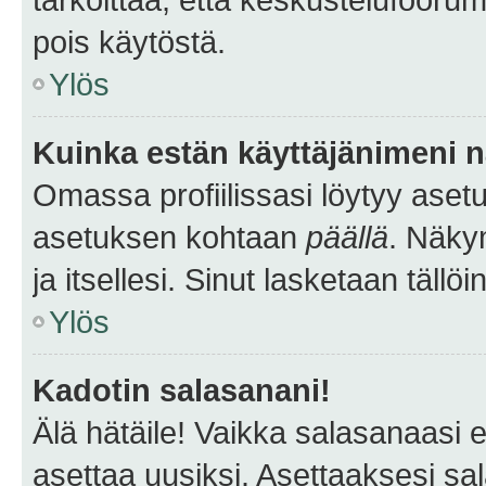
pois käytöstä.
Ylös
Kuinka estän käyttäjänimeni n
Omassa profiilissasi löytyy aset
asetuksen kohtaan
päällä
. Näkym
ja itsellesi. Sinut lasketaan tällö
Ylös
Kadotin salasanani!
Älä hätäile! Vaikka salasanaasi 
asettaa uusiksi. Asettaaksesi s