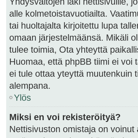
Yhdysvaltojen laki nettisivuille, 
alle kolmetoistavuotiailta. Vaa
tai huoltajalta kirjoitettu lupa ta
omaan järjestelmäänsä. Mikäli 
tulee toimia, Ota yhteyttä paika
Huomaa, että phpBB tiimi ei voi t
ei tule ottaa yteyttä muutenkuin t
alempana.
Ylös
Miksi en voi rekisteröityä?
Nettisivuston omistaja on voinut a