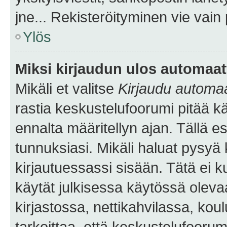
jne... Rekisteröityminen vie vain
Ylös
Miksi kirjaudun ulos automaat
Mikäli et valitse
Kirjaudu automaat
rastia keskustelufoorumi pitää k
ennalta määritellyn ajan. Tällä e
tunnuksiasi. Mikäli haluat pysyä 
kirjautuessassi sisään. Tätä ei k
käytät julkisessa käytössä oleva
kirjastossa, nettikahvilassa, koul
tarkoittaa, että keskustelufoorum