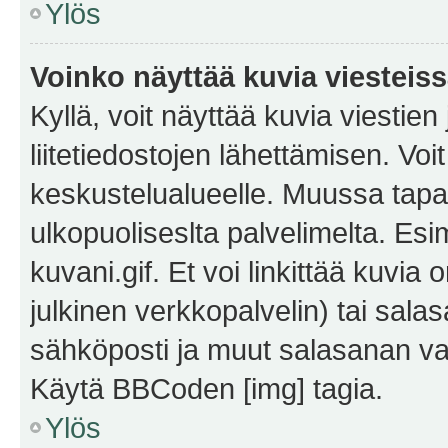
Ylös
Voinko näyttää kuvia viesteis
Kyllä, voit näyttää kuvia viestien 
liitetiedostojen lähettämisen. Vo
keskustelualueelle. Muussa tapa
ulkopuoliseslta palvelimelta. Es
kuvani.gif. Et voi linkittää kuvia 
julkinen verkkopalvelin) tai sala
sähköposti ja muut salasanan vaa
Käytä BBCoden [img] tagia.
Ylös