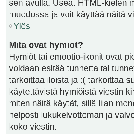
sen avulla. Useat HTML-kielen m
muodossa ja voit käyttää näitä vi
Ylös
Mitä ovat hymiöt?
Hymiöt tai emootio-ikonit ovat pie
voidaan esitää tunnetta tai tunnet
tarkoittaa iloista ja :( tarkoittaa 
käytettävistä hymiöistä viestin k
miten näitä käytät, sillä liian m
helposti lukukelvottoman ja valvo
koko viestin.