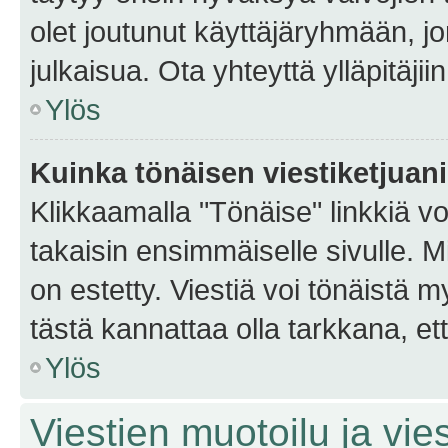
olet joutunut käyttäjäryhmään, jo
julkaisua. Ota yhteyttä ylläpitäjii
Ylös
Kuinka tönäisen viestiketjuan
Klikkaamalla "Tönäise" linkkiä voi
takaisin ensimmäiselle sivulle. M
on estetty. Viestiä voi tönäistä m
tästä kannattaa olla tarkkana, e
Ylös
Viestien muotoilu ja vies