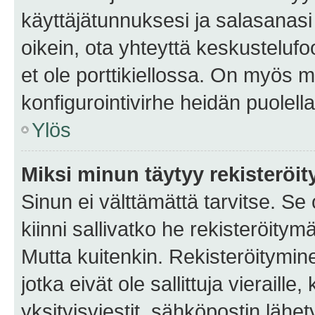
käyttäjätunnuksesi ja salasanasi 
oikein, ota yhteyttä keskustelufo
et ole porttikiellossa. On myös ma
konfigurointivirhe heidän puolella
Ylös
Miksi minun täytyy rekisteröit
Sinun ei välttämättä tarvitse. Se
kiinni sallivatko he rekisteröitym
Mutta kuitenkin. Rekisteröitymine
jotka eivät ole sallittuja vierail
yksityisviestit, sähköpostin lähet