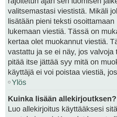
rajoitetun ajan sen luomisen jäl
valitsemastasi viestistä. Mikäli jo
lisätään pieni teksti osoittama
lukemaan viestiä. Tässä on mu
kertaa olet muokannut viestiä. Tä
vastattu ja se ei näy, jos valvoja
pitää itse jättää syy mitä on muo
käyttäjä ei voi poistaa viestiä, jo
Ylös
Kuinka lisään allekirjoutksen?
Luo allekirjoitus käyttääksesi si