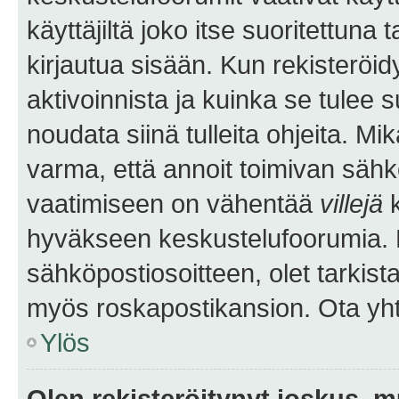
käyttäjiltä joko itse suoritettuna 
kirjautua sisään. Kun rekisteröidy
aktivoinnista ja kuinka se tulee s
noudata siinä tulleita ohjeita. Mi
varma, että annoit toimivan sähk
vaatimiseen on vähentää
villejä
k
hyväkseen keskustelufoorumia. Mi
sähköpostiosoitteen, olet tarkista
myös roskapostikansion. Ota yhte
Ylös
Olen rekisteröitynyt joskus, 