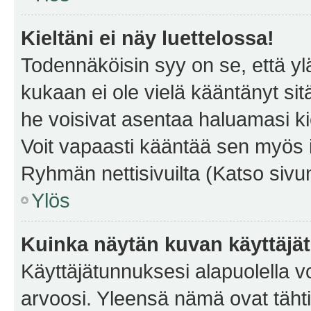
Kieltäni ei näy luettelossa!
Todennäköisin syy on se, että yläp
kukaan ei ole vielä kääntänyt sitä 
he voisivat asentaa haluamasi ki
Voit vapaasti kääntää sen myös i
Ryhmän nettisivuilta (Katso sivun
Ylös
Kuinka näytän kuvan käyttäjä
Käyttäjätunnuksesi alapuolella vo
arvoosi. Yleensä nämä ovat tähtiä 