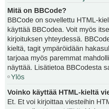
Mitä on BBCode?
BBCode on sovellettu HTML-kieles
käyttää BBCodea. Voit myös itse
kirjoituksen yhteydessä. BBCode 
kieltä, tagit ympäröidään hakasului
tarjoaa myös paremmat mahdollis
näyttää. Lisätietoa BBCodesta saat
Ylös
Voinko käyttää HTML-kieltä vi
Et. Et voi kirjoittaa viesteihin H