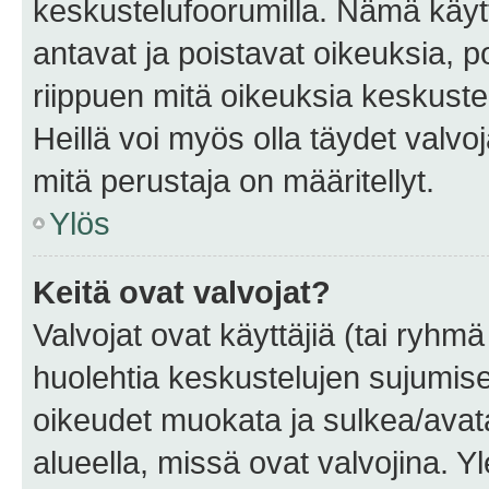
keskustelufoorumilla. Nämä käytt
antavat ja poistavat oikeuksia, por
riippuen mitä oikeuksia keskuste
Heillä voi myös olla täydet valvoj
mitä perustaja on määritellyt.
Ylös
Keitä ovat valvojat?
Valvojat ovat käyttäjiä (tai ryhmä
huolehtia keskustelujen sujumise
oikeudet muokata ja sulkea/avata, 
alueella, missä ovat valvojina. Y