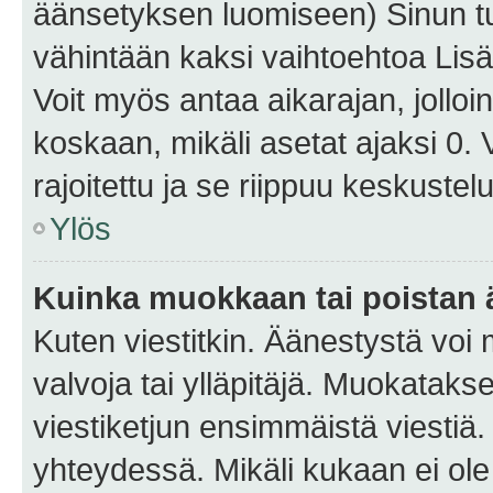
äänsetyksen luomiseen) Sinun tu
vähintään kaksi vaihtoehtoa Lisää
Voit myös antaa aikarajan, jolloi
koskaan, mikäli asetat ajaksi 0.
rajoitettu ja se riippuu keskustel
Ylös
Kuinka muokkaan tai poistan
Kuten viestitkin. Äänestystä voi
valvoja tai ylläpitäjä. Muokatak
viestiketjun ensimmäistä viestiä
yhteydessä. Mikäli kukaan ei ol