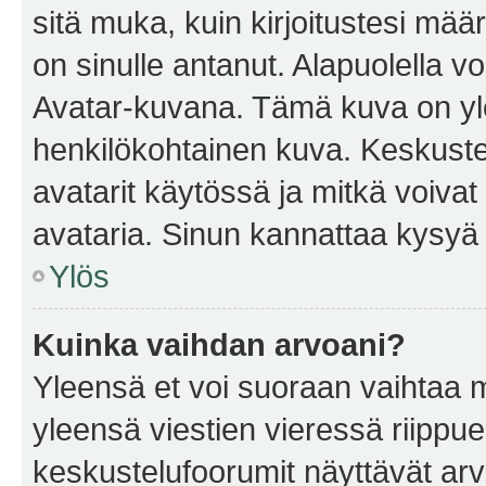
sitä muka, kuin kirjoitustesi mää
on sinulle antanut. Alapuolella v
Avatar-kuvana. Tämä kuva on yle
henkilökohtainen kuva. Keskuste
avatarit käytössä ja mitkä voivat 
avataria. Sinun kannattaa kysyä yl
Ylös
Kuinka vaihdan arvoani?
Yleensä et voi suoraan vaihtaa 
yleensä viestien vieressä riippu
keskustelufoorumit näyttävät ar