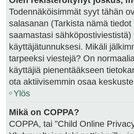
Todennäköisimmät syyt tähän ova
salasanan (Tarkista nämä tiedot
saamastasi sähköpostiviestistä) t
käyttäjätunnuksesi. Mikäli jälkim
tarpeeksi viestejä? On normaalia, 
käyttäjiä pienentääkseen tietoka
ota aktiivisemmin osaa keskustel
Ylös
Mikä on COPPA?
COPPA, tai "Child Online Privac