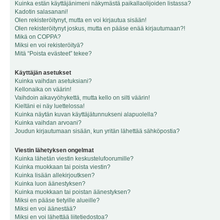
Kuinka estän käyttäjänimeni näkymästä paikallaolijoiden listassa?
Kadotin salasanani!
Olen rekisteröitynyt, mutta en voi kirjautua sisään!
Olen rekisteröitynyt joskus, mutta en pääse enää kirjautumaan?!
Mikä on COPPA?
Miksi en voi rekisteröityä?
Mitä “Poista evästeet” tekee?
Käyttäjän asetukset
Kuinka vaihdan asetuksiani?
Kellonaika on väärin!
Vaihdoin aikavyöhykettä, mutta kello on silti väärin!
Kieltäni ei näy luettelossa!
Kuinka näytän kuvan käyttäjätunnukseni alapuolella?
Kuinka vaihdan arvoani?
Joudun kirjautumaan sisään, kun yritän lähettää sähköpostia?
Viestin lähetyksen ongelmat
Kuinka lähetän viestin keskustelufoorumille?
Kuinka muokkaan tai poista viestin?
Kuinka lisään allekirjoutksen?
Kuinka luon äänestyksen?
Kuinka muokkaan tai poistan äänestyksen?
Miksi en pääse tietyille alueille?
Miksi en voi äänestää?
Miksi en voi lähettää liitetiedostoa?