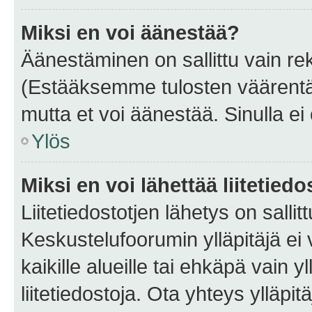
Miksi en voi äänestää?
Äänestäminen on sallittu vain rekis
(Estääksemme tulosten väärentämi
mutta et voi äänestää. Sinulla ei 
Ylös
Miksi en voi lähettää liitetied
Liitetiedostotjen lähetys on sallit
Keskustelufoorumin ylläpitäjä ei v
kaikille alueille tai ehkäpä vain 
liitetiedostoja. Ota yhteys ylläpit