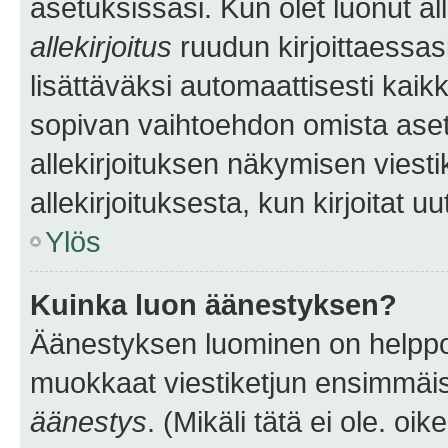
asetuksissasi. Kun olet luonut all
allekirjoitus
ruudun kirjoittaessasi
lisättäväksi automaattisesti kaikki
sopivan vaihtoehdon omista asetu
allekirjoituksen näkymisen viesti
allekirjoituksesta, kun kirjoitat uu
Ylös
Kuinka luon äänestyksen?
Äänestyksen luominen on helppoa.
muokkaat viestiketjun ensimmäis
äänestys
. (Mikäli tätä ei ole. oik