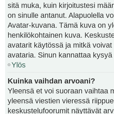
sitä muka, kuin kirjoitustesi mää
on sinulle antanut. Alapuolella v
Avatar-kuvana. Tämä kuva on yle
henkilökohtainen kuva. Keskuste
avatarit käytössä ja mitkä voivat 
avataria. Sinun kannattaa kysyä yl
Ylös
Kuinka vaihdan arvoani?
Yleensä et voi suoraan vaihtaa 
yleensä viestien vieressä riippu
keskustelufoorumit näyttävät ar