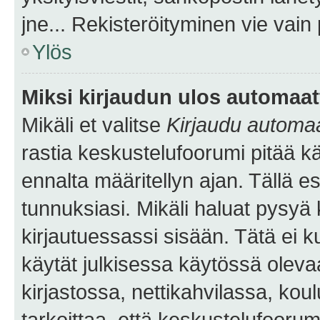
jne... Rekisteröityminen vie vain
Ylös
Miksi kirjaudun ulos automaat
Mikäli et valitse
Kirjaudu automaat
rastia keskustelufoorumi pitää k
ennalta määritellyn ajan. Tällä e
tunnuksiasi. Mikäli haluat pysyä 
kirjautuessassi sisään. Tätä ei k
käytät julkisessa käytössä oleva
kirjastossa, nettikahvilassa, koul
tarkoittaa, että keskustelufoorum