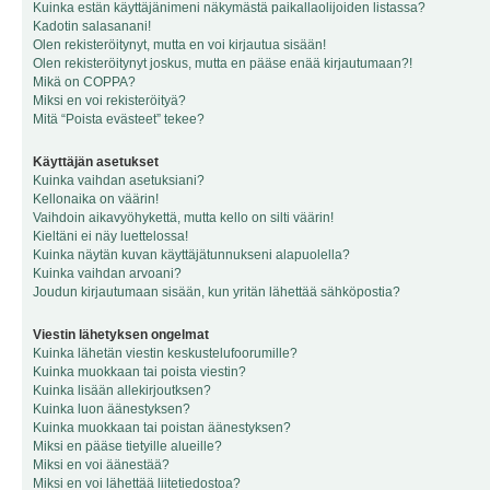
Kuinka estän käyttäjänimeni näkymästä paikallaolijoiden listassa?
Kadotin salasanani!
Olen rekisteröitynyt, mutta en voi kirjautua sisään!
Olen rekisteröitynyt joskus, mutta en pääse enää kirjautumaan?!
Mikä on COPPA?
Miksi en voi rekisteröityä?
Mitä “Poista evästeet” tekee?
Käyttäjän asetukset
Kuinka vaihdan asetuksiani?
Kellonaika on väärin!
Vaihdoin aikavyöhykettä, mutta kello on silti väärin!
Kieltäni ei näy luettelossa!
Kuinka näytän kuvan käyttäjätunnukseni alapuolella?
Kuinka vaihdan arvoani?
Joudun kirjautumaan sisään, kun yritän lähettää sähköpostia?
Viestin lähetyksen ongelmat
Kuinka lähetän viestin keskustelufoorumille?
Kuinka muokkaan tai poista viestin?
Kuinka lisään allekirjoutksen?
Kuinka luon äänestyksen?
Kuinka muokkaan tai poistan äänestyksen?
Miksi en pääse tietyille alueille?
Miksi en voi äänestää?
Miksi en voi lähettää liitetiedostoa?