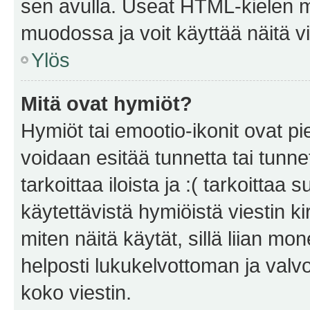
sen avulla. Useat HTML-kielen m
muodossa ja voit käyttää näitä vi
Ylös
Mitä ovat hymiöt?
Hymiöt tai emootio-ikonit ovat pie
voidaan esitää tunnetta tai tunnet
tarkoittaa iloista ja :( tarkoittaa 
käytettävistä hymiöistä viestin k
miten näitä käytät, sillä liian m
helposti lukukelvottoman ja valvo
koko viestin.