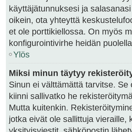
käyttäjätunnuksesi ja salasanasi 
oikein, ota yhteyttä keskustelufo
et ole porttikiellossa. On myös ma
konfigurointivirhe heidän puolella
Ylös
Miksi minun täytyy rekisteröit
Sinun ei välttämättä tarvitse. Se
kiinni sallivatko he rekisteröitym
Mutta kuitenkin. Rekisteröitymine
jotka eivät ole sallittuja vierail
yksityisviestit, sähköpostin lähet