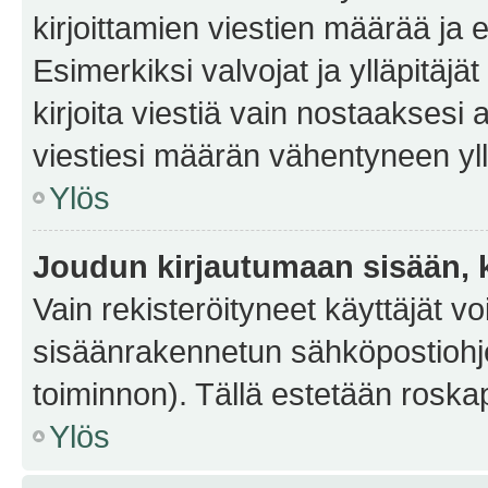
kirjoittamien viestien määrää ja er
Esimerkiksi valvojat ja ylläpitäjä
kirjoita viestiä vain nostaakses
viestiesi määrän vähentyneen yl
Ylös
Joudun kirjautumaan sisään, k
Vain rekisteröityneet käyttäjät v
sisäänrakennetun sähköpostiohjel
toiminnon). Tällä estetään roskap
Ylös