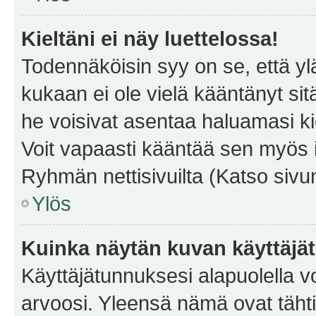
Kieltäni ei näy luettelossa!
Todennäköisin syy on se, että yläp
kukaan ei ole vielä kääntänyt sitä 
he voisivat asentaa haluamasi ki
Voit vapaasti kääntää sen myös i
Ryhmän nettisivuilta (Katso sivun
Ylös
Kuinka näytän kuvan käyttäjä
Käyttäjätunnuksesi alapuolella vo
arvoosi. Yleensä nämä ovat tähtiä 