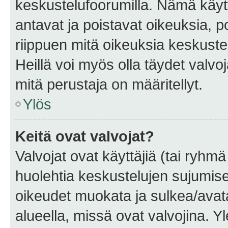
keskustelufoorumilla. Nämä käytt
antavat ja poistavat oikeuksia, por
riippuen mitä oikeuksia keskuste
Heillä voi myös olla täydet valvoj
mitä perustaja on määritellyt.
Ylös
Keitä ovat valvojat?
Valvojat ovat käyttäjiä (tai ryhmä
huolehtia keskustelujen sujumise
oikeudet muokata ja sulkea/avata, 
alueella, missä ovat valvojina. Y