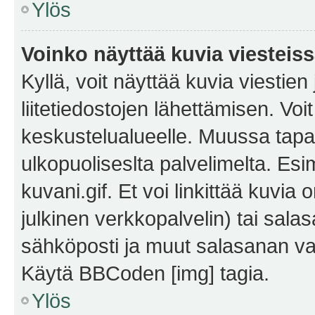
Ylös
Voinko näyttää kuvia viesteis
Kyllä, voit näyttää kuvia viestien 
liitetiedostojen lähettämisen. Vo
keskustelualueelle. Muussa tapa
ulkopuoliseslta palvelimelta. Es
kuvani.gif. Et voi linkittää kuvia 
julkinen verkkopalvelin) tai sala
sähköposti ja muut salasanan vaa
Käytä BBCoden [img] tagia.
Ylös