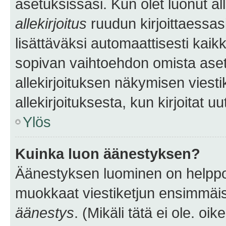
asetuksissasi. Kun olet luonut all
allekirjoitus
ruudun kirjoittaessasi
lisättäväksi automaattisesti kaikki
sopivan vaihtoehdon omista asetu
allekirjoituksen näkymisen viesti
allekirjoituksesta, kun kirjoitat uu
Ylös
Kuinka luon äänestyksen?
Äänestyksen luominen on helppoa.
muokkaat viestiketjun ensimmäis
äänestys
. (Mikäli tätä ei ole. oik