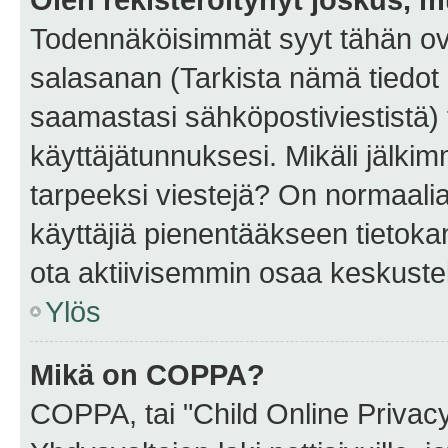
Todennäköisimmät syyt tähän ova
salasanan (Tarkista nämä tiedot
saamastasi sähköpostiviestistä) t
käyttäjätunnuksesi. Mikäli jälkim
tarpeeksi viestejä? On normaalia, 
käyttäjiä pienentääkseen tietoka
ota aktiivisemmin osaa keskustel
Ylös
Mikä on COPPA?
COPPA, tai "Child Online Privac