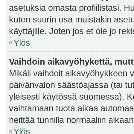
asetuksia omasta profiilistasi. 
kuten suurin osa muistakin asetuks
käyttäjille. Joten jos et ole jo rek
Ylös
Vaihdoin aikavyöhykettä, mutta 
Mikäli vaihdoit aikavyöhykkeen 
päivänvalon säästöajassa (tai tu
yleisesti käytössä suomessa). Ke
vaihtamaan tuota aikaa automaatti
heittää tunnilla normaaliin aikaan
Ylös