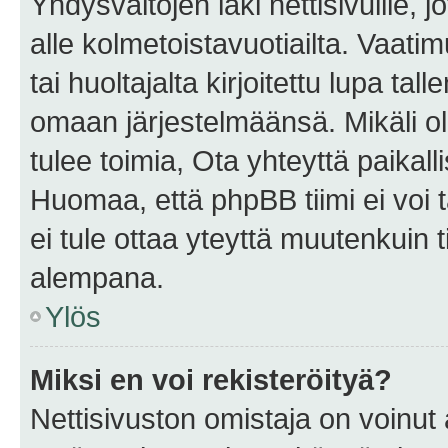
Yhdysvaltojen laki nettisivuille, 
alle kolmetoistavuotiailta. Vaa
tai huoltajalta kirjoitettu lupa ta
omaan järjestelmäänsä. Mikäli 
tulee toimia, Ota yhteyttä paika
Huomaa, että phpBB tiimi ei voi t
ei tule ottaa yteyttä muutenkuin t
alempana.
Ylös
Miksi en voi rekisteröityä?
Nettisivuston omistaja on voinut a