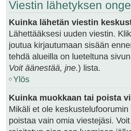
Viestin lähetyksen ong
Kuinka lähetän viestin keskus
Lähettääksesi uuden viestin. Kl
joutua kirjautumaan sisään ennen 
tehdä alueilla on lueteltuna sivun
Voit äänestää, jne.
) lista.
Ylös
Kuinka muokkaan tai poista vi
Mikäli et ole keskustelufoorumin y
poistaa vain omia viestejäsi. Voi