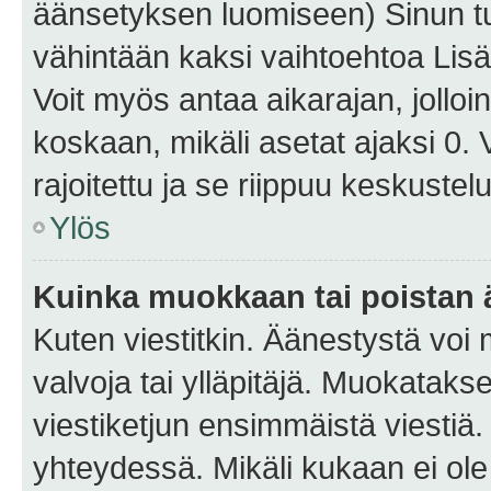
äänsetyksen luomiseen) Sinun tu
vähintään kaksi vaihtoehtoa Lisää
Voit myös antaa aikarajan, jolloi
koskaan, mikäli asetat ajaksi 0.
rajoitettu ja se riippuu keskustel
Ylös
Kuinka muokkaan tai poistan
Kuten viestitkin. Äänestystä voi
valvoja tai ylläpitäjä. Muokatak
viestiketjun ensimmäistä viestiä
yhteydessä. Mikäli kukaan ei ol