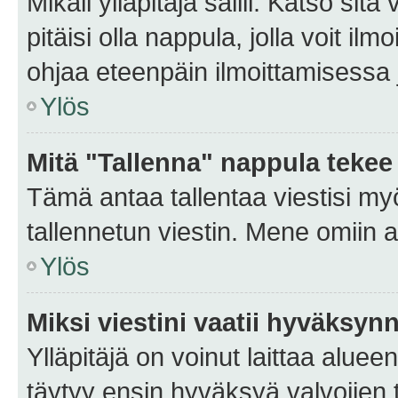
Mikäli ylläpitäjä sallii. Katso sitä
pitäisi olla nappula, jolla voit i
ohjaa eteenpäin ilmoittamisessa j
Ylös
Mitä "Tallenna" nappula tekee
Tämä antaa tallentaa viestisi m
tallennetun viestin. Mene omiin a
Ylös
Miksi viestini vaatii hyväksyn
Ylläpitäjä on voinut laittaa alueen
täytyy ensin hyväksyä valvojien 