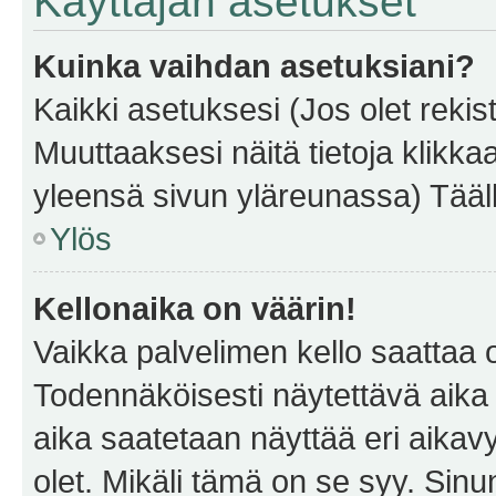
Käyttäjän asetukset
Kuinka vaihdan asetuksiani?
Kaikki asetuksesi (Jos olet rekist
Muuttaaksesi näitä tietoja klikka
yleensä sivun yläreunassa) Tääll
Ylös
Kellonaika on väärin!
Vaikka palvelimen kello saattaa 
Todennäköisesti näytettävä aika
aika saatetaan näyttää eri aika
olet. Mikäli tämä on se syy. Si