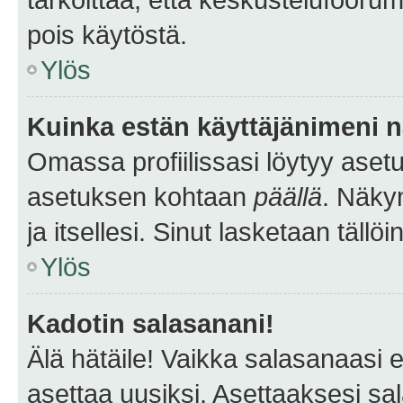
pois käytöstä.
Ylös
Kuinka estän käyttäjänimeni n
Omassa profiilissasi löytyy aset
asetuksen kohtaan
päällä
. Näkym
ja itsellesi. Sinut lasketaan tällö
Ylös
Kadotin salasanani!
Älä hätäile! Vaikka salasanaasi 
asettaa uusiksi. Asettaaksesi s