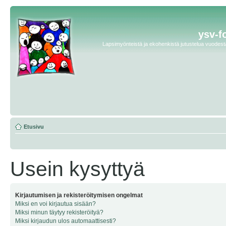
ysv-f
Lapsimyönteistä ja ekohenkistä jutustelua vuodesta 
Etusivu
Usein kysyttyä
Kirjautumisen ja rekisteröitymisen ongelmat
Miksi en voi kirjautua sisään?
Miksi minun täytyy rekisteröityä?
Miksi kirjaudun ulos automaattisesti?