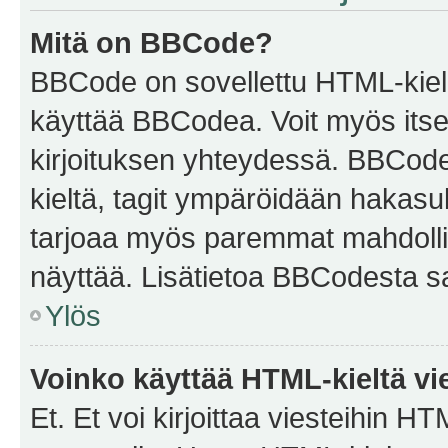
Mitä on BBCode?
BBCode on sovellettu HTML-kieles
käyttää BBCodea. Voit myös itse
kirjoituksen yhteydessä. BBCode 
kieltä, tagit ympäröidään hakasului
tarjoaa myös paremmat mahdollis
näyttää. Lisätietoa BBCodesta saat
Ylös
Voinko käyttää HTML-kieltä vi
Et. Et voi kirjoittaa viesteihin H