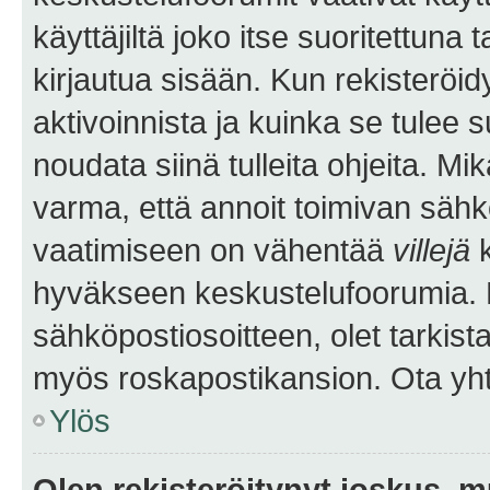
käyttäjiltä joko itse suoritettuna 
kirjautua sisään. Kun rekisteröidy
aktivoinnista ja kuinka se tulee s
noudata siinä tulleita ohjeita. Mi
varma, että annoit toimivan sähk
vaatimiseen on vähentää
villejä
k
hyväkseen keskustelufoorumia. Mi
sähköpostiosoitteen, olet tarkista
myös roskapostikansion. Ota yhte
Ylös
Olen rekisteröitynyt joskus, 