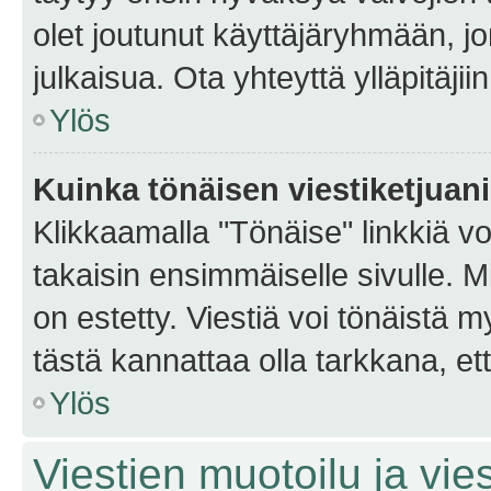
olet joutunut käyttäjäryhmään, jo
julkaisua. Ota yhteyttä ylläpitäjii
Ylös
Kuinka tönäisen viestiketjuan
Klikkaamalla "Tönäise" linkkiä voi
takaisin ensimmäiselle sivulle. M
on estetty. Viestiä voi tönäistä m
tästä kannattaa olla tarkkana, e
Ylös
Viestien muotoilu ja vies