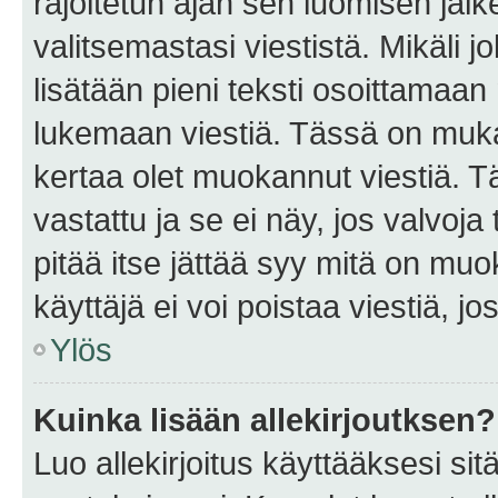
rajoitetun ajan sen luomisen jäl
valitsemastasi viestistä. Mikäli jo
lisätään pieni teksti osoittama
lukemaan viestiä. Tässä on mu
kertaa olet muokannut viestiä. Tä
vastattu ja se ei näy, jos valvoja
pitää itse jättää syy mitä on muo
käyttäjä ei voi poistaa viestiä, jo
Ylös
Kuinka lisään allekirjoutksen?
Luo allekirjoitus käyttääksesi si