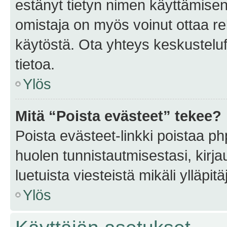
estänyt tietyn nimen käyttämisen
omistaja on myös voinut ottaa r
käytöstä. Ota yhteys keskusteluf
tietoa.
Ylös
Mitä “Poista evästeet” tekee?
Poista evästeet-linkki poistaa p
huolen tunnistautmisestasi, kirja
luetuista viesteistä mikäli ylläpitä
Ylös