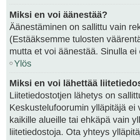
Miksi en voi äänestää?
Äänestäminen on sallittu vain rekis
(Estääksemme tulosten väärentämi
mutta et voi äänestää. Sinulla ei 
Ylös
Miksi en voi lähettää liitetied
Liitetiedostotjen lähetys on sallit
Keskustelufoorumin ylläpitäjä ei v
kaikille alueille tai ehkäpä vain 
liitetiedostoja. Ota yhteys ylläpit