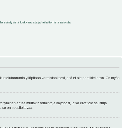
 esiintyvistä loukkaavista ja/tai laittomista asioista
skustelufoorumin ylläpitoon varmistaaksesi, että et ole porttikiellossa. On myös
öityminen antaa muitakin toimintoja käyttöösi, jotka eivät ole sallittuja
ja se on suositeltavaa.