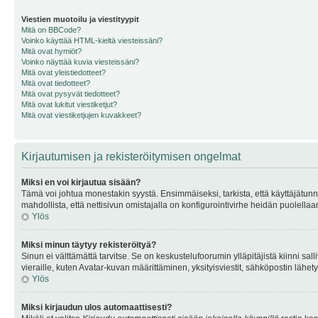
Viestien muotoilu ja viestityypit
Mitä on BBCode?
Voinko käyttää HTML-kieltä viesteissäni?
Mitä ovat hymiöt?
Voinko näyttää kuvia viesteissäni?
Mitä ovat yleistiedotteet?
Mitä ovat tiedotteet?
Mitä ovat pysyvät tiedotteet?
Mitä ovat lukitut viestiketjut?
Mitä ovat viestiketjujen kuvakkeet?
Kirjautumisen ja rekisteröitymisen ongelmat
Miksi en voi kirjautua sisään?
Tämä voi johtua monestakin syystä. Ensimmäiseksi, tarkista, että käyttäjätunnuk
mahdollista, että nettisivun omistajalla on konfigurointivirhe heidän puolellaan
Ylös
Miksi minun täytyy rekisteröityä?
Sinun ei välttämättä tarvitse. Se on keskustelufoorumin ylläpitäjistä kiinni sall
vieraille, kuten Avatar-kuvan määrittäminen, yksityisviestit, sähköpostin lähety
Ylös
Miksi kirjaudun ulos automaattisesti?