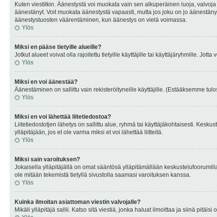
Kuten viestitkin. Äänestystä voi muokata vain sen alkuperäinen luoja, valvoja
äänestänyt. Voit muokata äänestystä vapaasti, mutta jos joku on jo äänestänyt
äänestystuosten väärentäminen, kun äänestys on vielä voimassa.
Ylös
Miksi en pääse tietyille alueille?
Jotkut alueet voivat olla rajoitettu tietyille käyttäjille tai käyttäjäryhmille. Jotta
Ylös
Miksi en voi äänestää?
Äänestäminen on sallittu vain rekisteröityneille käyttäjille. (Estääksemme tulos
Ylös
Miksi en voi lähettää liitetiedostoa?
Liitetiedostotjen lähetys on sallittu alue, ryhmä tai käyttäjäkohtaisesti. Keskus
ylläpitäjään, jos et ole varma miksi et voi lähettää liitteitä.
Ylös
Miksi sain varoituksen?
Jokaisella ylläpitäjällä on omat sääntösä ylläpitämällään keskustelufoorumilla
ole mitään tekemistä tietyllä sivustolla saamasi varoituksen kanssa.
Ylös
Kuinka ilmoitan asiattoman viestin valvojalle?
Mikäli ylläpitäjä sallii. Katso sitä viestiä, jonka haluat ilmoittaa ja siinä pitä