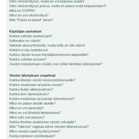
Olen rekisteröitynyt, mutta en voi kirjautua sisään!
Olen rekisteröitynyt joskus, mutta en pääse enää kirjautumaan?!
Mikä on COPPA?
Miksi en voi rekisteröityä?
Mitä “Poista evästeet” tekee?
Käyttäjän asetukset
Kuinka vaihdan asetuksiani?
Kellonaika on väärin!
Vaihdoin aikavyöhykettä, mutta kello on silti väärin!
Kieltäni ei näy luettelossa!
Kuinka näytän kuvan käyttäjätunnukseni alapuolella?
Kuinka vaihdan arvoani?
Joudun kirjautumaan sisään, kun yritän lähettää sähköpostia?
Viestin lähetyksen ongelmat
Kuinka lähetän viestin keskustelufoorumille?
Kuinka muokkaan tai poista viestin?
Kuinka lisään allekirjoutksen?
Kuinka luon äänestyksen?
Kuinka muokkaan tai poistan äänestyksen?
Miksi en pääse tietyille alueille?
Miksi en voi äänestää?
Miksi en voi lähettää liitetiedostoa?
Miksi sain varoituksen?
Kuinka ilmoitan asiattoman viestin valvojalle?
Mitä "Tallenna" nappula tekee viestien lähetyksessä?
Miksi viestini vaatii hyväksynnän?
Kuinka tönäisen viestiketjuani?