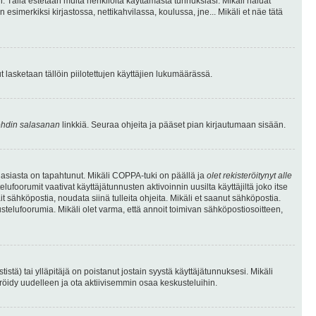
. Tällä estetään muita henkilöitä käyttämästä tunnuksiasi. Mikäli haluat
 esimerkiksi kirjastossa, nettikahvilassa, koulussa, jne... Mikäli et näe tätä
inut lasketaan tällöin piilotettujen käyttäjien lukumäärässä.
hdin salasanan
linkkiä. Seuraa ohjeita ja pääset pian kirjautumaan sisään.
 asiasta on tapahtunut. Mikäli COPPA-tuki on päällä ja
olet rekisteröitynyt alle
ufoorumit vaativat käyttäjätunnusten aktivoinnin uusilta käyttäjiltä joko itse
ait sähköpostia, noudata siinä tulleita ohjeita. Mikäli et saanut sähköpostia.
telufoorumia. Mikäli olet varma, että annoit toimivan sähköpostiosoitteen,
ä) tai ylläpitäjä on poistanut jostain syystä käyttäjätunnuksesi. Mikäli
eröidy uudelleen ja ota aktiivisemmin osaa keskusteluihin.