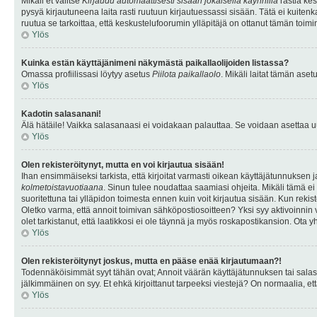
Mikäli et valitse
Kirjaudu automaattisesti sisään jokaisella käynnillä
rastia kes
pysyä kirjautuneena laita rasti ruutuun kirjautuessassi sisään. Tätä ei kuitenka
ruutua se tarkoittaa, että keskustelufoorumin ylläpitäjä on ottanut tämän toim
Ylös
Kuinka estän käyttäjänimeni näkymästä paikallaolijoiden listassa?
Omassa profiilissasi löytyy asetus
Piilota paikallaolo
. Mikäli laitat tämän as
Ylös
Kadotin salasanani!
Älä hätäile! Vaikka salasanaasi ei voidakaan palauttaa. Se voidaan asettaa 
Ylös
Olen rekisteröitynyt, mutta en voi kirjautua sisään!
Ihan ensimmäiseksi tarkista, että kirjoitat varmasti oikean käyttäjätunnukse
kolmetoistavuotiaana
. Sinun tulee noudattaa saamiasi ohjeita. Mikäli tämä ei 
suoritettuna tai ylläpidon toimesta ennen kuin voit kirjautua sisään. Kun rekiste
Oletko varma, että annoit toimivan sähköpostiosoitteen? Yksi syy aktivoinni
olet tarkistanut, että laatikkosi ei ole täynnä ja myös roskapostikansion. Ota yh
Ylös
Olen rekisteröitynyt joskus, mutta en pääse enää kirjautumaan?!
Todennäköisimmät syyt tähän ovat; Annoit väärän käyttäjätunnuksen tai salasan
jälkimmäinen on syy. Et ehkä kirjoittanut tarpeeksi viestejä? On normaalia, et
Ylös