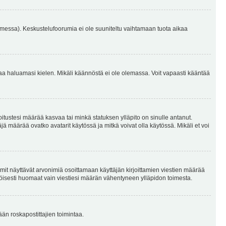
omessa). Keskustelufoorumia ei ole suuniteltu vaihtamaan tuota aikaa
sentaa haluamasi kielen. Mikäli käännöstä ei ole olemassa. Voit vapaasti kääntää
joitustesi määrää kasvaa tai minkä statuksen ylläpito on sinulle antanut.
 määrää ovatko avatarit käytössä ja mitkä voivat olla käytössä. Mikäli et voi
mit näyttävät arvonimiä osoittamaan käyttäjän kirjoittamien viestien määrää
ennäköisesti huomaat vain viestiesi määrän vähentyneen ylläpidon toimesta.
ään roskapostittajien toimintaa.