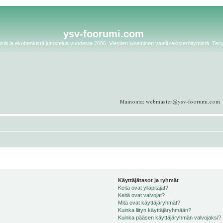
ysv-foorumi.com
tä ja ekohenkistä jutustelua vuodesta 2006. Viestien lukeminen vaatii rekisteröitymistä. Terv
Käyttäjätasot ja ryhmät
Keitä ovat ylläpitäjät?
Keitä ovat valvojat?
Mitä ovat käyttäjäryhmät?
Kuinka liityn käyttäjäryhmään?
Kuinka pääsen käyttäjäryhmän valvojaksi?