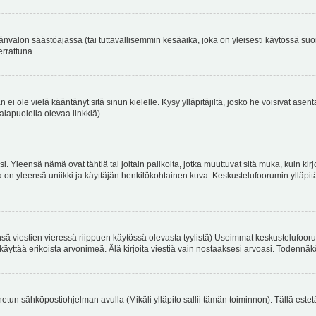
änvalon säästöajassa (tai tuttavallisemmin kesäaika, joka on yleisesti käytössä su
errattuna.
an ei ole vielä kääntänyt sitä sinun kielelle. Kysy ylläpitäjiltä, josko he voisivat a
alapuolella olevaa linkkiä).
. Yleensä nämä ovat tähtiä tai joitain palikoita, jotka muuttuvat sitä muka, kuin kir
n yleensä uniikki ja käyttäjän henkilökohtainen kuva. Keskustelufoorumin ylläpitäjä
sä viestien vieressä riippuen käytössä olevasta tyylistä) Useimmat keskustelufooru
oivat käyttää erikoista arvonimeä. Älä kirjoita viestiä vain nostaaksesi arvoasi. Tod
netun sähköpostiohjelman avulla (Mikäli ylläpito sallii tämän toiminnon). Tällä estet