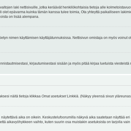
tojen laki nettisivuille, jotka keräävät henkilökohtaisia tietoja alle kolmetoistavuo
li olet epävarma kuinka tämän kanssa tulee toimia, Ota yhteyttä paikalliseen lakim
 joista on lisää alempana.
nyt tietyn nimen käyttämisen käyttäjätunnuksissa. Nettisivun omistaja on myös voinut
istautmisestasi, kirjautumisestasi sisään ja myös pitää kirjaa luetuista viesteistä mi
aksesi näitä tietoja klikkaa
Omat asetukset
Linkkiä. (Näkyy yleensä sivun yläreunass
 näytettävä aika on oikein. Keskustelufoorumilla näkyvä aika saatetaan näyttää eri
aikavyöhykkeen vaihto, kuten suurin osa muistakin asetuksista on tarjolla vain rekist