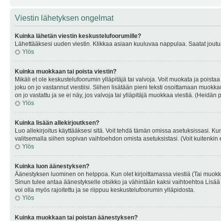
Viestin lähetyksen ongelmat
Kuinka lähetän viestin keskustelufoorumille?
Lähettääksesi uuden viestin. Klikkaa asiaan kuuluvaa nappulaa. Saatat joutua k
Ylös
Kuinka muokkaan tai poista viestin?
Mikäli et ole keskustelufoorumin ylläpitäjä tai valvoja. Voit muokata ja poista
joku on jo vastannut viestiisi. Siihen lisätään pieni teksti osoittamaan mu
on jo vastattu ja se ei näy, jos valvoja tai ylläpitäjä muokkaa viestiä. (Heidän 
Ylös
Kuinka lisään allekirjoutksen?
Luo allekirjoitus käyttääksesi sitä. Voit tehdä tämän omissa asetuksissasi. Kun 
valitsemalla siihen sopivan vaihtoehdon omista asetuksistasi. (Voit kuitenkin es
Ylös
Kuinka luon äänestyksen?
Äänestyksen luominen on helppoa. Kun olet kirjoittamassa viestiä (Tai muokk
Sinun tulee antaa äänestykselle otsikko ja vähintään kaksi vaihtoehtoa Lisää k
voi olla myös rajoitettu ja se riippuu keskustelufoorumin ylläpidosta.
Ylös
Kuinka muokkaan tai poistan äänestyksen?