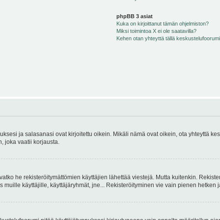
phpBB 3 asiat
Kuka on kirjoittanut tämän ohjelmiston?
Miksi toimintoa X ei ole saatavilla?
Kehen otan yhteyttä tällä keskustelufoorumilla
sesi ja salasanasi ovat kirjoitettu oikein. Mikäli nämä ovat oikein, ota yhteyttä ke
, joka vaatii korjausta.
ivatko he rekisteröitymättömien käyttäjien lähettää viestejä. Mutta kuitenkin. Rekister
s muille käyttäjille, käyttäjäryhmät, jne... Rekisteröityminen vie vain pienen hetken 