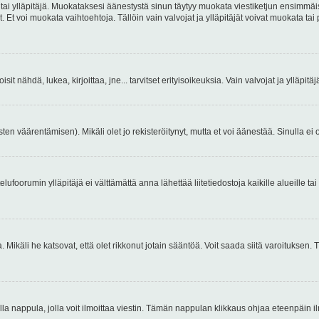
 tai ylläpitäjä. Muokataksesi äänestystä sinun täytyy muokata viestiketjun ensimmäi
. Et voi muokata vaihtoehtoja. Tällöin vain valvojat ja ylläpitäjät voivat muokata 
 voisit nähdä, lukea, kirjoittaa, jne... tarvitset erityisoikeuksia. Vain valvojat ja ylläpi
ten väärentämisen). Mikäli olet jo rekisteröitynyt, mutta et voi äänestää. Sinulla ei o
telufoorumin ylläpitäjä ei välttämättä anna lähettää liitetiedostoja kaikille alueille 
. Mikäli he katsovat, että olet rikkonut jotain sääntöä. Voit saada siitä varoituks
isi olla nappula, jolla voit ilmoittaa viestin. Tämän nappulan klikkaus ohjaa eteenpäin 