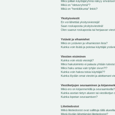
Miksi joillain käyttäjäryhmä näkyy erivärise
Mikä on "oletusryhmä"?
Mikä on "henkilökunta" linkki?
Yksityisviestit
En voi lähettää yksitysiviestejä!
Saan roskapostia yksityisviestinä!
Olen saanut roskapostia tai herjaavan viesti
Ystävät ja vihamiehet
Mikä on ystävien ja vihamiesten lista?
Kuinka voin lisätä ja poistaa käyttäjiä ystävi
Viestien etsiminen
Kuinka voin etsiä viestejä?
Miksi hakutoiminto ei palauta yhtään tulosta
Miksi haku antaa vain tyhjän sivun?!?
Kuinka voin hakea toisia käyttäjiä??
Kuinka löydän omat viestini ja aloittamani vie
Viestiketjujen seuraaminen ja kirjanmerk
Mikä ero on kirjanmerkillä ja seuraamisella?
Kuinka asetan tietyn alueen tai viestiketjun
Kuinka lopetan seuraamisen?
Liitetiedostot
Mitkä liitetiedostot ovat sallittuja tällä alueell
Mistä löydän lähettämäni liitetiedostot?