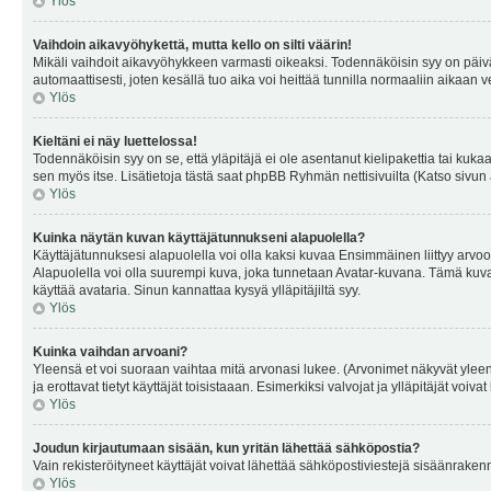
Ylös
Vaihdoin aikavyöhykettä, mutta kello on silti väärin!
Mikäli vaihdoit aikavyöhykkeen varmasti oikeaksi. Todennäköisin syy on päiv
automaattisesti, joten kesällä tuo aika voi heittää tunnilla normaaliin aikaan v
Ylös
Kieltäni ei näy luettelossa!
Todennäköisin syy on se, että yläpitäjä ei ole asentanut kielipakettia tai kuka
sen myös itse. Lisätietoja tästä saat phpBB Ryhmän nettisivuilta (Katso sivun 
Ylös
Kuinka näytän kuvan käyttäjätunnukseni alapuolella?
Käyttäjätunnuksesi alapuolella voi olla kaksi kuvaa Ensimmäinen liittyy arvoosi
Alapuolella voi olla suurempi kuva, joka tunnetaan Avatar-kuvana. Tämä kuva o
käyttää avataria. Sinun kannattaa kysyä ylläpitäjiltä syy.
Ylös
Kuinka vaihdan arvoani?
Yleensä et voi suoraan vaihtaa mitä arvonasi lukee. (Arvonimet näkyvät yleen
ja erottavat tietyt käyttäjät toisistaaan. Esimerkiksi valvojat ja ylläpitäjät v
Ylös
Joudun kirjautumaan sisään, kun yritän lähettää sähköpostia?
Vain rekisteröityneet käyttäjät voivat lähettää sähköpostiviestejä sisäänraken
Ylös