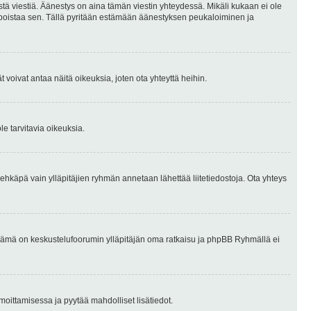
stä viestiä. Äänestys on aina tämän viestin yhteydessä. Mikäli kukaan ei ole
tai poistaa sen. Tällä pyritään estämään äänestyksen peukaloiminen ja
täjät voivat antaa näitä oikeuksia, joten ota yhteyttä heihin.
le tarvitavia oikeuksia.
tai ehkäpä vain ylläpitäjien ryhmän annetaan lähettää liitetiedostoja. Ota yhteys
en. Tämä on keskustelufoorumin ylläpitäjän oma ratkaisu ja phpBB Ryhmällä ei
ilmoittamisessa ja pyytää mahdolliset lisätiedot.