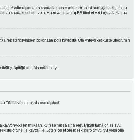
tiailta. Vaatimuksena on saada lapsen vanhemmilta tai huoltajalta kirjoitettu
ieheen saadaksesi neuvoja. Huomaa, että phpBB tiimi ei voi tarjota lakiapua
 ottaa rekisteröitymisen kokonaan pois käytöstä. Ota yhteys keskustelufoorumin
käli ylläpitäjä on näin määritellyt.
a) Täällä voit muokata asetuksiasi.
 aikavyöhykkeen mukaan, kuin se missä sinä olet. Mikäli tämä on se syy.
eröityneille käyttäjille. Joten jos et ole jo rekisteröitynyt. Nyt voisi olla