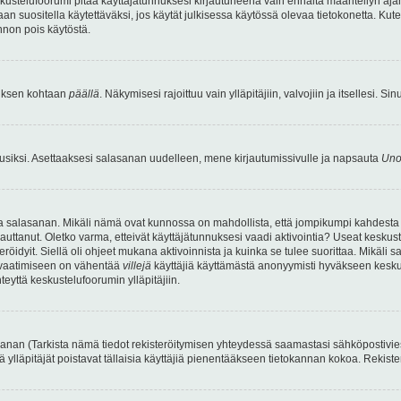
kustelufoorumi pitää käyttäjätunnuksesi kirjautuneena vain ennalta määritellyn ajan
an suositella käytettäväksi, jos käytät julkisessa käytössä olevaa tietokonetta. Kuten
innon pois käytöstä.
etuksen kohtaan
päällä
. Näkymisesi rajoittuu vain ylläpitäjiin, valvojiin ja itsellesi. S
uusiksi. Asettaaksesi salasanan uudelleen, mene kirjautumissivulle ja napsauta
Uno
n ja salasanan. Mikäli nämä ovat kunnossa on mahdollista, että jompikumpi kahdesta
auttanut. Oletko varma, etteivät käyttäjätunnuksesi vaadi aktivointia? Useat keskustel
röidyit. Siellä oli ohjeet mukana aktivoinnista ja kuinka se tulee suorittaa. Mikäli s
n vaatimiseen on vähentää
villejä
käyttäjiä käyttämästä anonyymisti hyväkseen keskus
teyttä keskustelufoorumin ylläpitäjiin.
an (Tarkista nämä tiedot rekisteröitymisen yhteydessä saamastasi sähköpostiviestist
tä ylläpitäjät poistavat tällaisia käyttäjiä pienentääkseen tietokannan kokoa. Rekist