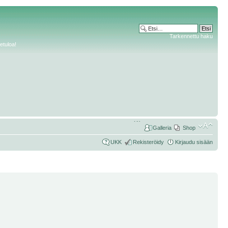
Tarkennettu haku
etuloa!
Galleria
Shop
UKK
Rekisteröidy
Kirjaudu sisään