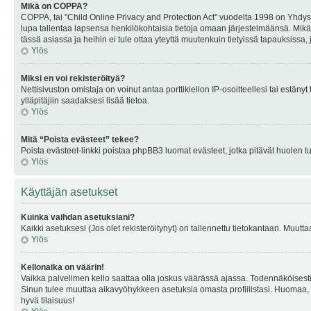
Mikä on COPPA?
COPPA, tai "Child Online Privacy and Protection Act" vuodelta 1998 on Yhdysval
lupa tallentaa lapsensa henkilökohtaisia tietoja omaan järjestelmäänsä. Mikä
tässä asiassa ja heihin ei tule ottaa yteyttä muutenkuin tietyissä tapauksissa,
Ylös
Miksi en voi rekisteröityä?
Nettisivuston omistaja on voinut antaa porttikiellon IP-osoitteellesi tai estä
ylläpitäjiin saadaksesi lisää tietoa.
Ylös
Mitä “Poista evästeet” tekee?
Poista evästeet-linkki poistaa phpBB3 luomat evästeet, jotka pitävät huolen tunn
Ylös
Käyttäjän asetukset
Kuinka vaihdan asetuksiani?
Kaikki asetuksesi (Jos olet rekisteröitynyt) on tallennettu tietokantaan. Muutta
Ylös
Kellonaika on väärin!
Vaikka palvelimen kello saattaa olla joskus väärässä ajassa. Todennäköisesti
Sinun tulee muuttaa aikavyöhykkeen asetuksia omasta profiilistasi. Huomaa, että 
hyvä tilaisuus!