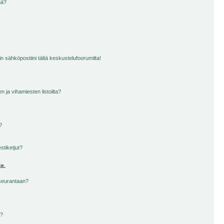
nä?
n sähköpostiini tältä keskustelufoorumilta!
en ja vihamiesten listoilta?
?
stiketjut?
it.
 seurantaan?
a?