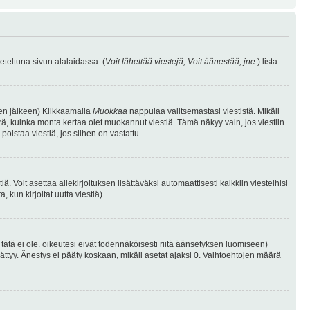
eteltuna sivun alalaidassa. (
Voit lähettää viestejä, Voit äänestää, jne.
) lista.
isen jälkeen) Klikkaamalla
Muokkaa
nappulaa valitsemastasi viestistä. Mikäli
, kuinka monta kertaa olet muokannut viestiä. Tämä näkyy vain, jos viestiin
poistaa viestiä, jos siihen on vastattu.
iä. Voit asettaa allekirjoituksen lisättäväksi automaattisesti kaikkiin viesteihisi
 kun kirjoitat uutta viestiä)
i tätä ei ole. oikeutesi eivät todennäköisesti riitä äänsetyksen luomiseen)
ättyy. Änestys ei pääty koskaan, mikäli asetat ajaksi 0. Vaihtoehtojen määrä