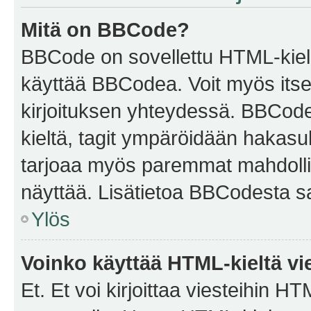
Mitä on BBCode?
BBCode on sovellettu HTML-kieles
käyttää BBCodea. Voit myös itse
kirjoituksen yhteydessä. BBCode 
kieltä, tagit ympäröidään hakasului
tarjoaa myös paremmat mahdollis
näyttää. Lisätietoa BBCodesta saat
Ylös
Voinko käyttää HTML-kieltä vi
Et. Et voi kirjoittaa viesteihin H