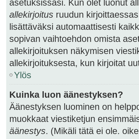
asetuksissasi. Kun olet luonut all
allekirjoitus
ruudun kirjoittaessasi
lisättäväksi automaattisesti kaikki
sopivan vaihtoehdon omista asetu
allekirjoituksen näkymisen viesti
allekirjoituksesta, kun kirjoitat uu
Ylös
Kuinka luon äänestyksen?
Äänestyksen luominen on helppoa.
muokkaat viestiketjun ensimmäis
äänestys
. (Mikäli tätä ei ole. oik