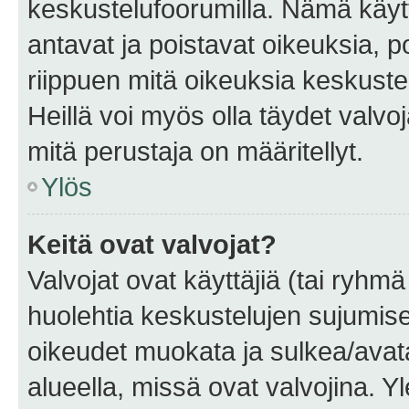
keskustelufoorumilla. Nämä käytt
antavat ja poistavat oikeuksia, por
riippuen mitä oikeuksia keskuste
Heillä voi myös olla täydet valvoj
mitä perustaja on määritellyt.
Ylös
Keitä ovat valvojat?
Valvojat ovat käyttäjiä (tai ryhmä
huolehtia keskustelujen sujumise
oikeudet muokata ja sulkea/avata, 
alueella, missä ovat valvojina. Y