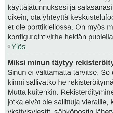
käyttäjätunnuksesi ja salasanasi 
oikein, ota yhteyttä keskustelufo
et ole porttikiellossa. On myös ma
konfigurointivirhe heidän puolella
Ylös
Miksi minun täytyy rekisteröit
Sinun ei välttämättä tarvitse. Se
kiinni sallivatko he rekisteröitym
Mutta kuitenkin. Rekisteröitymine
jotka eivät ole sallittuja vierail
yksityisviestit, sähköpostin lähet