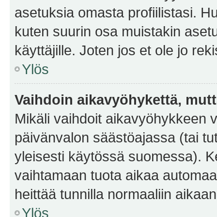
asetuksia omasta profiilistasi. 
kuten suurin osa muistakin asetuks
käyttäjille. Joten jos et ole jo rek
Ylös
Vaihdoin aikavyöhykettä, mutta 
Mikäli vaihdoit aikavyöhykkeen 
päivänvalon säästöajassa (tai tu
yleisesti käytössä suomessa). Ke
vaihtamaan tuota aikaa automaatti
heittää tunnilla normaaliin aikaan
Ylös