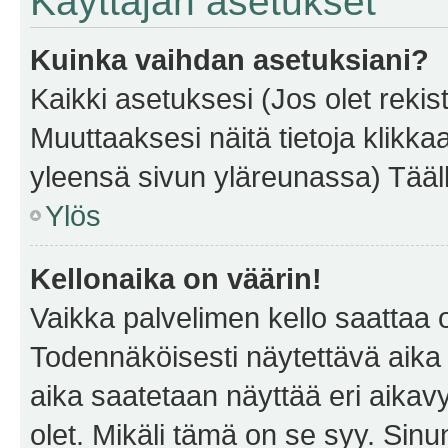
Käyttäjän asetukset
Kuinka vaihdan asetuksiani?
Kaikki asetuksesi (Jos olet rekist
Muuttaaksesi näitä tietoja klikka
yleensä sivun yläreunassa) Tääll
Ylös
Kellonaika on väärin!
Vaikka palvelimen kello saattaa 
Todennäköisesti näytettävä aika
aika saatetaan näyttää eri aika
olet. Mikäli tämä on se syy. Si