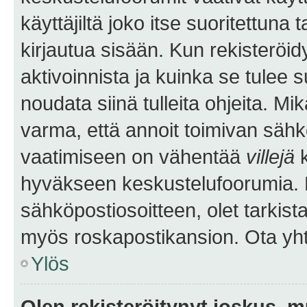
käyttäjiltä joko itse suoritettuna 
kirjautua sisään. Kun rekisteröidy
aktivoinnista ja kuinka se tulee s
noudata siinä tulleita ohjeita. Mi
varma, että annoit toimivan sähk
vaatimiseen on vähentää
villejä
k
hyväkseen keskustelufoorumia. Mi
sähköpostiosoitteen, olet tarkista
myös roskapostikansion. Ota yhte
Ylös
Olen rekisteröitynyt joskus, 