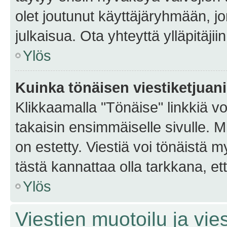
olet joutunut käyttäjäryhmään, jo
julkaisua. Ota yhteyttä ylläpitäjii
Ylös
Kuinka tönäisen viestiketjuan
Klikkaamalla "Tönäise" linkkiä voi
takaisin ensimmäiselle sivulle. M
on estetty. Viestiä voi tönäistä m
tästä kannattaa olla tarkkana, e
Ylös
Viestien muotoilu ja vies