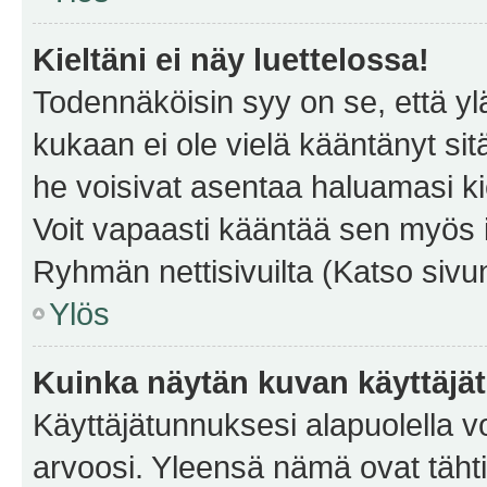
Kieltäni ei näy luettelossa!
Todennäköisin syy on se, että yläp
kukaan ei ole vielä kääntänyt sitä 
he voisivat asentaa haluamasi ki
Voit vapaasti kääntää sen myös i
Ryhmän nettisivuilta (Katso sivun
Ylös
Kuinka näytän kuvan käyttäjä
Käyttäjätunnuksesi alapuolella vo
arvoosi. Yleensä nämä ovat tähtiä 