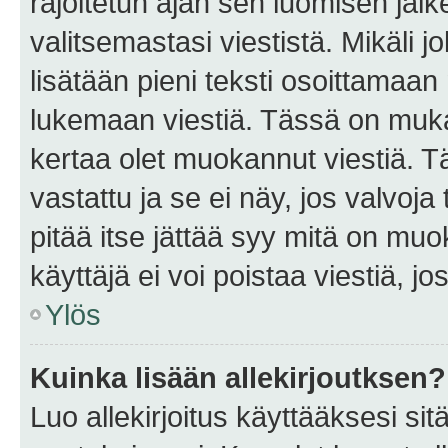
rajoitetun ajan sen luomisen jäl
valitsemastasi viestistä. Mikäli jo
lisätään pieni teksti osoittama
lukemaan viestiä. Tässä on mu
kertaa olet muokannut viestiä. Tä
vastattu ja se ei näy, jos valvoja
pitää itse jättää syy mitä on muo
käyttäjä ei voi poistaa viestiä, jo
Ylös
Kuinka lisään allekirjoutksen?
Luo allekirjoitus käyttääksesi si