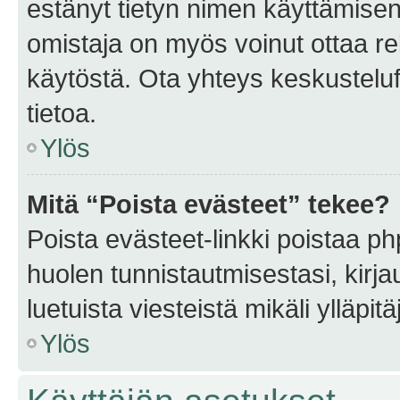
estänyt tietyn nimen käyttämisen
omistaja on myös voinut ottaa r
käytöstä. Ota yhteys keskusteluf
tietoa.
Ylös
Mitä “Poista evästeet” tekee?
Poista evästeet-linkki poistaa p
huolen tunnistautmisestasi, kirja
luetuista viesteistä mikäli ylläpitä
Ylös