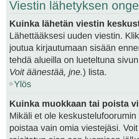
Viestin lähetyksen ong
Kuinka lähetän viestin keskus
Lähettääksesi uuden viestin. Kl
joutua kirjautumaan sisään ennen 
tehdä alueilla on lueteltuna sivun
Voit äänestää, jne.
) lista.
Ylös
Kuinka muokkaan tai poista vi
Mikäli et ole keskustelufoorumin y
poistaa vain omia viestejäsi. Voi