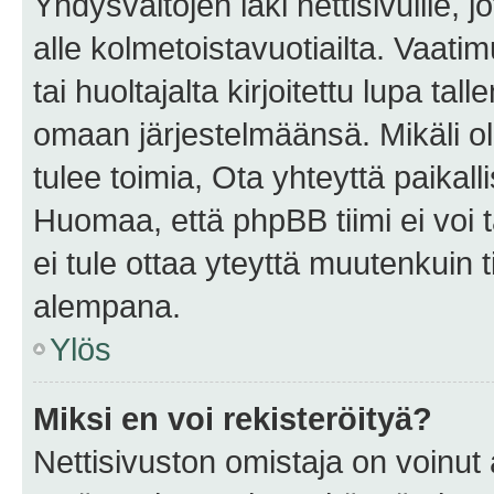
Yhdysvaltojen laki nettisivuille, 
alle kolmetoistavuotiailta. Vaa
tai huoltajalta kirjoitettu lupa ta
omaan järjestelmäänsä. Mikäli 
tulee toimia, Ota yhteyttä paika
Huomaa, että phpBB tiimi ei voi t
ei tule ottaa yteyttä muutenkuin t
alempana.
Ylös
Miksi en voi rekisteröityä?
Nettisivuston omistaja on voinut a