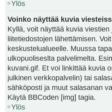
Ylös
Voinko näyttää kuvia viesteis
Kyllä, voit näyttää kuvia viestien 
liitetiedostojen lähettämisen. Vo
keskustelualueelle. Muussa tapa
ulkopuoliseslta palvelimelta. Es
kuvani.gif. Et voi linkittää kuvia 
julkinen verkkopalvelin) tai sala
sähköposti ja muut salasanan vaa
Käytä BBCoden [img] tagia.
Ylös