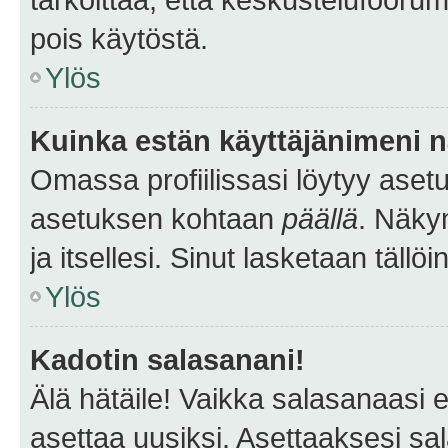
pois käytöstä.
Ylös
Kuinka estän käyttäjänimeni n
Omassa profiilissasi löytyy aset
asetuksen kohtaan
päällä
. Näkym
ja itsellesi. Sinut lasketaan tällö
Ylös
Kadotin salasanani!
Älä hätäile! Vaikka salasanaasi 
asettaa uusiksi. Asettaaksesi s