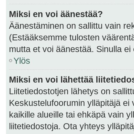
Miksi en voi äänestää?
Äänestäminen on sallittu vain rekis
(Estääksemme tulosten väärentämi
mutta et voi äänestää. Sinulla ei 
Ylös
Miksi en voi lähettää liitetied
Liitetiedostotjen lähetys on sallit
Keskustelufoorumin ylläpitäjä ei v
kaikille alueille tai ehkäpä vain 
liitetiedostoja. Ota yhteys ylläpit