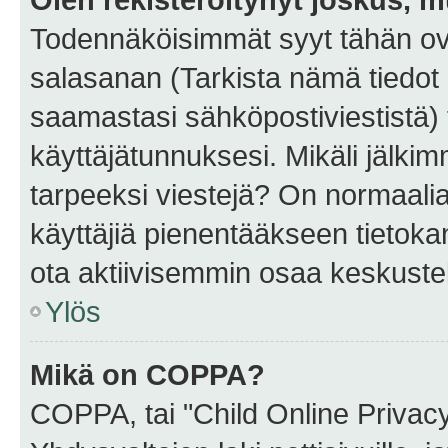
Todennäköisimmät syyt tähän ova
salasanan (Tarkista nämä tiedot
saamastasi sähköpostiviestistä) t
käyttäjätunnuksesi. Mikäli jälkim
tarpeeksi viestejä? On normaalia, 
käyttäjiä pienentääkseen tietoka
ota aktiivisemmin osaa keskustel
Ylös
Mikä on COPPA?
COPPA, tai "Child Online Privac