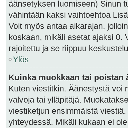
äänsetyksen luomiseen) Sinun tu
vähintään kaksi vaihtoehtoa Lisää
Voit myös antaa aikarajan, jolloi
koskaan, mikäli asetat ajaksi 0.
rajoitettu ja se riippuu keskustel
Ylös
Kuinka muokkaan tai poistan
Kuten viestitkin. Äänestystä voi
valvoja tai ylläpitäjä. Muokatak
viestiketjun ensimmäistä viestiä
yhteydessä. Mikäli kukaan ei ol