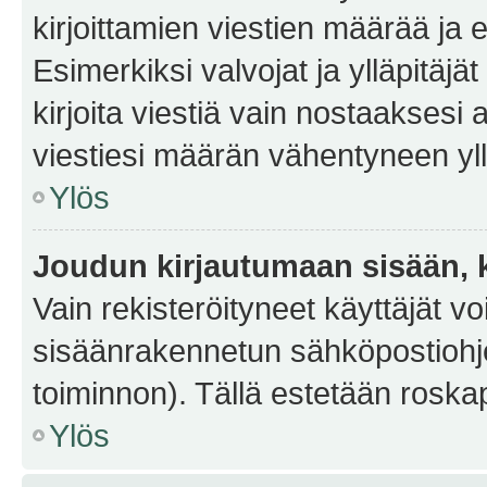
kirjoittamien viestien määrää ja er
Esimerkiksi valvojat ja ylläpitäjä
kirjoita viestiä vain nostaakses
viestiesi määrän vähentyneen yl
Ylös
Joudun kirjautumaan sisään, k
Vain rekisteröityneet käyttäjät v
sisäänrakennetun sähköpostiohjel
toiminnon). Tällä estetään roskap
Ylös