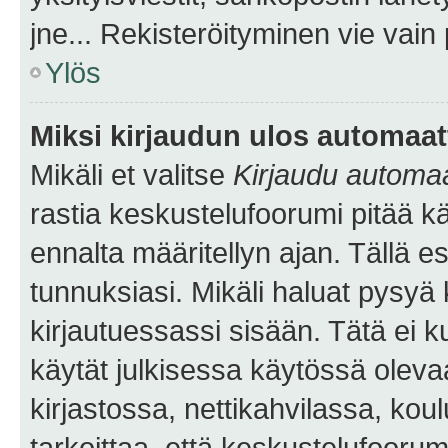
jne... Rekisteröityminen vie vain
Ylös
Miksi kirjaudun ulos automaat
Mikäli et valitse
Kirjaudu automaat
rastia keskustelufoorumi pitää k
ennalta määritellyn ajan. Tällä e
tunnuksiasi. Mikäli haluat pysyä 
kirjautuessassi sisään. Tätä ei k
käytät julkisessa käytössä oleva
kirjastossa, nettikahvilassa, koul
tarkoittaa, että keskustelufoorum