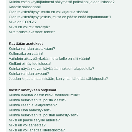
Kuinka estän käyttäjänimeni näkymästä paikallaolijoiden listassa?
Kadotin salasanani!
Olen rekisteröitynyt, mutta en voi kirjautua sisään!
Olen rekisteröitynyt joskus, mutta en pääse enää kirjautumaan?!
Mikä on COPPA?
Miksi en voi rekisteröityä?
Mitä “Poista evästeet” tekee?
Käyttäjän asetukset
Kuinka vaihdan asetuksiani?
Kellonaika on väärin!
Vaihdoin aikavyöhykettä, mutta kello on silti väärin!
Kieltäni ei näy luettelossa!
Kuinka näytän kuvan käyttäjätunnukseni alapuolella?
Kuinka vaihdan arvoani?
Joudun kirjautumaan sisään, kun yritän lähettää sähköpostia?
Viestin lähetyksen ongelmat
Kuinka lähetän viestin keskustelufoorumille?
Kuinka muokkaan tai poista viestin?
Kuinka lisään allekirjoutksen?
Kuinka luon äänestyksen?
Kuinka muokkaan tai poistan äänestyksen?
Miksi en pääse tietyille alueille?
Miksi en voi äänestää?
Miksi en voi lähettää liitetiedostoa?