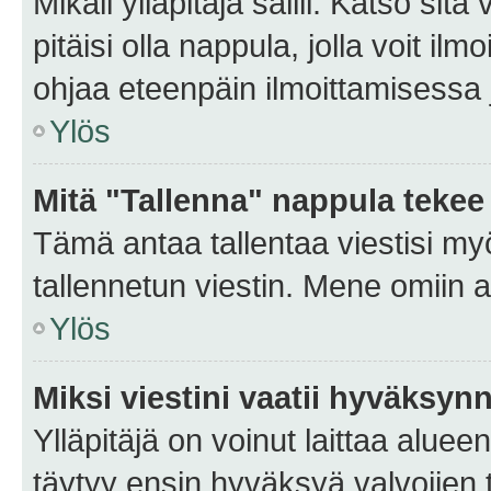
Mikäli ylläpitäjä sallii. Katso sitä
pitäisi olla nappula, jolla voit i
ohjaa eteenpäin ilmoittamisessa j
Ylös
Mitä "Tallenna" nappula tekee
Tämä antaa tallentaa viestisi m
tallennetun viestin. Mene omiin a
Ylös
Miksi viestini vaatii hyväksyn
Ylläpitäjä on voinut laittaa alueen
täytyy ensin hyväksyä valvojien 