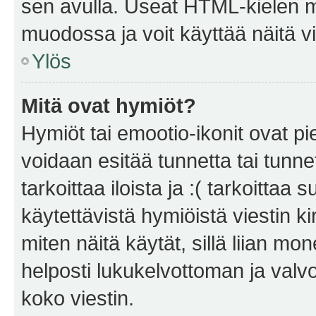
sen avulla. Useat HTML-kielen m
muodossa ja voit käyttää näitä vi
Ylös
Mitä ovat hymiöt?
Hymiöt tai emootio-ikonit ovat pie
voidaan esitää tunnetta tai tunnet
tarkoittaa iloista ja :( tarkoittaa 
käytettävistä hymiöistä viestin k
miten näitä käytät, sillä liian m
helposti lukukelvottoman ja valvo
koko viestin.