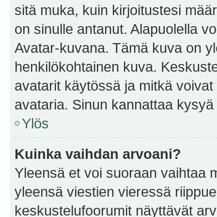
sitä muka, kuin kirjoitustesi mää
on sinulle antanut. Alapuolella v
Avatar-kuvana. Tämä kuva on yle
henkilökohtainen kuva. Keskuste
avatarit käytössä ja mitkä voivat 
avataria. Sinun kannattaa kysyä yl
Ylös
Kuinka vaihdan arvoani?
Yleensä et voi suoraan vaihtaa 
yleensä viestien vieressä riippu
keskustelufoorumit näyttävät ar