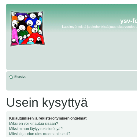
ysv-f
Lapsimyönteistä ja ekohenkistä jutustelua vuodesta 
Etusivu
Usein kysyttyä
Kirjautumisen ja rekisteröitymisen ongelmat
Miksi en voi kirjautua sisään?
Miksi minun täytyy rekisteröityä?
Miksi kirjaudun ulos automaattisesti?