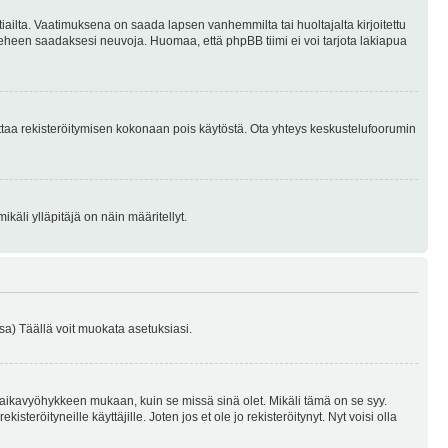
tiailta. Vaatimuksena on saada lapsen vanhemmilta tai huoltajalta kirjoitettu
ieheen saadaksesi neuvoja. Huomaa, että phpBB tiimi ei voi tarjota lakiapua
 ottaa rekisteröitymisen kokonaan pois käytöstä. Ota yhteys keskustelufoorumin
käli ylläpitäjä on näin määritellyt.
a) Täällä voit muokata asetuksiasi.
 aikavyöhykkeen mukaan, kuin se missä sinä olet. Mikäli tämä on se syy.
eröityneille käyttäjille. Joten jos et ole jo rekisteröitynyt. Nyt voisi olla