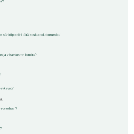
nä?
n sähköpostiini tältä keskustelufoorumilta!
en ja vihamiesten listoilta?
?
stiketjut?
it.
 seurantaan?
a?