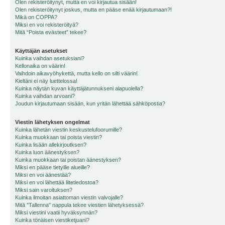
Olen rekisteröitynyt, mutta en voi kirjautua sisään!
Olen rekisteröitynyt joskus, mutta en pääse enää kirjautumaan?!
Mikä on COPPA?
Miksi en voi rekisteröityä?
Mitä “Poista evästeet” tekee?
Käyttäjän asetukset
Kuinka vaihdan asetuksiani?
Kellonaika on väärin!
Vaihdoin aikavyöhykettä, mutta kello on silti väärin!
Kieltäni ei näy luettelossa!
Kuinka näytän kuvan käyttäjätunnukseni alapuolella?
Kuinka vaihdan arvoani?
Joudun kirjautumaan sisään, kun yritän lähettää sähköpostia?
Viestin lähetyksen ongelmat
Kuinka lähetän viestin keskustelufoorumille?
Kuinka muokkaan tai poista viestin?
Kuinka lisään allekirjoutksen?
Kuinka luon äänestyksen?
Kuinka muokkaan tai poistan äänestyksen?
Miksi en pääse tietyille alueille?
Miksi en voi äänestää?
Miksi en voi lähettää liitetiedostoa?
Miksi sain varoituksen?
Kuinka ilmoitan asiattoman viestin valvojalle?
Mitä "Tallenna" nappula tekee viestien lähetyksessä?
Miksi viestini vaatii hyväksynnän?
Kuinka tönäisen viestiketjuani?