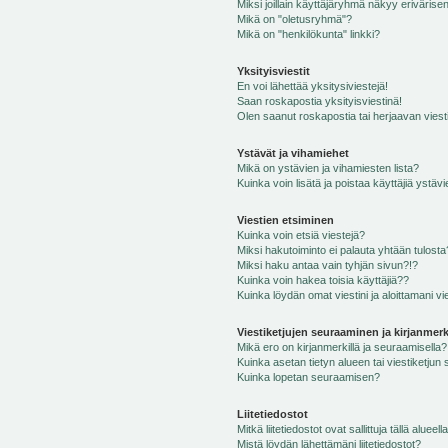
Miksi joillain käyttäjäryhmä näkyy erivärise
Mikä on "oletusryhmä"?
Mikä on "henkilökunta" linkki?
Yksityisviestit
En voi lähettää yksitysiviestejä!
Saan roskapostia yksityisviestinä!
Olen saanut roskapostia tai herjaavan viesti
Ystävät ja vihamiehet
Mikä on ystävien ja vihamiesten lista?
Kuinka voin lisätä ja poistaa käyttäjiä ystävi
Viestien etsiminen
Kuinka voin etsiä viestejä?
Miksi hakutoiminto ei palauta yhtään tulosta
Miksi haku antaa vain tyhjän sivun?!?
Kuinka voin hakea toisia käyttäjiä??
Kuinka löydän omat viestini ja aloittamani vie
Viestiketjujen seuraaminen ja kirjanmerk
Mikä ero on kirjanmerkillä ja seuraamisella?
Kuinka asetan tietyn alueen tai viestiketjun
Kuinka lopetan seuraamisen?
Liitetiedostot
Mitkä liitetiedostot ovat sallittuja tällä alueell
Mistä löydän lähettämäni liitetiedostot?