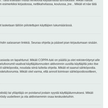
. Tällä estetään muita henkilöitä käyttämästä tunnuksiasi. Mikäli haluat
 esimerkiksi kirjastossa, nettikahvilassa, koulussa, jne... Mikäli et näe tätä
inut lasketaan tällöin piilotettujen käyttäjien lukumäärässä.
hdin salasanan
linkkiä. Seuraa ohjeita ja pääset pian kirjautumaan sisään.
 asiasta on tapahtunut. Mikäli COPPA-tuki on päällä ja
olet rekisteröitynyt alle
ufoorumit vaativat käyttäjätunnusten aktivoinnin uusilta käyttäjiltä joko itse
ait sähköpostia, noudata siinä tulleita ohjeita. Mikäli et saanut sähköpostia.
telufoorumia. Mikäli olet varma, että annoit toimivan sähköpostiosoitteen,
ä) tai ylläpitäjä on poistanut jostain syystä käyttäjätunnuksesi. Mikäli
eröidy uudelleen ja ota aktiivisemmin osaa keskusteluihin.