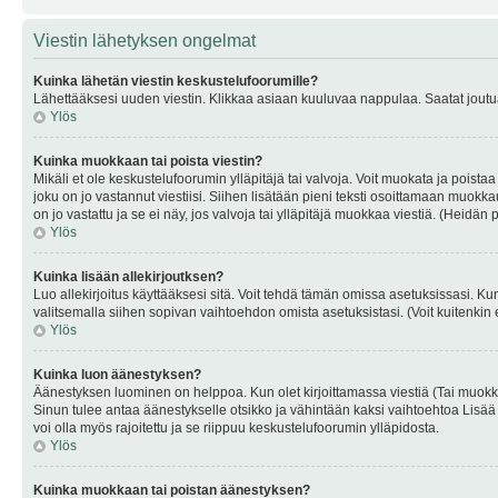
Viestin lähetyksen ongelmat
Kuinka lähetän viestin keskustelufoorumille?
Lähettääksesi uuden viestin. Klikkaa asiaan kuuluvaa nappulaa. Saatat joutua k
Ylös
Kuinka muokkaan tai poista viestin?
Mikäli et ole keskustelufoorumin ylläpitäjä tai valvoja. Voit muokata ja poista
joku on jo vastannut viestiisi. Siihen lisätään pieni teksti osoittamaan mu
on jo vastattu ja se ei näy, jos valvoja tai ylläpitäjä muokkaa viestiä. (Heidän 
Ylös
Kuinka lisään allekirjoutksen?
Luo allekirjoitus käyttääksesi sitä. Voit tehdä tämän omissa asetuksissasi. Kun 
valitsemalla siihen sopivan vaihtoehdon omista asetuksistasi. (Voit kuitenkin es
Ylös
Kuinka luon äänestyksen?
Äänestyksen luominen on helppoa. Kun olet kirjoittamassa viestiä (Tai muokk
Sinun tulee antaa äänestykselle otsikko ja vähintään kaksi vaihtoehtoa Lisää k
voi olla myös rajoitettu ja se riippuu keskustelufoorumin ylläpidosta.
Ylös
Kuinka muokkaan tai poistan äänestyksen?