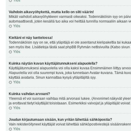
Ylös
Vaihdoin aikavyöhykettä, mutta kello on silti väärin!
Mikäli vaihdoit aikavyöhykkeen varmasti oikeaksi. Todennäköisin syy on päiv
automaattisesti, joten kesällä tuo aika voi heittää tunnilla normaaliin aikaan v
Ylös
Kieltäni ei näy luettelossa!
Todennäköisin syy on se, että yläpitäjä ei ole asentanut kielipakettia tai kuka
sen myös itse. Lisätietoja tästä saat phpBB Ryhmän nettisivuilta (Katso sivun 
Ylös
Kuinka näytän kuvan käyttäjätunnukseni alapuolella?
Käyttäjätunnuksesi alapuolella voi olla kaksi kuvaa Ensimmäinen liittyy arvoosi
Alapuolella voi olla suurempi kuva, joka tunnetaan Avatar-kuvana. Tämä kuva o
käyttää avataria. Sinun kannattaa kysyä ylläpitäjiltä syy.
Ylös
Kuinka vaihdan arvoani?
Yleensä et voi suoraan vaihtaa mitä arvonasi lukee. (Arvonimet näkyvät yleen
ja erottavat tietyt käyttäjät toisistaaan. Esimerkiksi valvojat ja ylläpitäjät v
Ylös
Joudun kirjautumaan sisään, kun yritän lähettää sähköpostia?
Vain rekisteröityneet käyttäjät voivat lähettää sähköpostiviestejä sisäänraken
Ylös