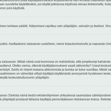
kustelufoorumi pitää käyttäjätunnuksesi kirjautuneena vain ennalta määritellyn ajan
an suositella käytettäväksi, jos käytät julkisessa käytössä olevaa tietokonetta. Kuten
innon pois käytöstä.
etuksen kohtaan
päällä
. Näkymisesi rajoittuu vain ylläpitäjiin, valvojiin ja itsellesi. S
uusiksi. Asettaaksesi salasanan uudelleen, mene kirjautumissivulle ja napsauta
Uno
n ja salasanan. Mikäli nämä ovat kunnossa on mahdollista, että jompikumpi kahdesta
auttanut. Oletko varma, etteivät käyttäjätunnuksesi vaadi aktivointia? Useat keskustel
röidyit. Siellä oli ohjeet mukana aktivoinnista ja kuinka se tulee suorittaa. Mikäli s
n vaatimiseen on vähentää
villejä
käyttäjiä käyttämästä anonyymisti hyväkseen keskus
teyttä keskustelufoorumin ylläpitäjiin.
an (Tarkista nämä tiedot rekisteröitymisen yhteydessä saamastasi sähköpostiviestist
tä ylläpitäjät poistavat tällaisia käyttäjiä pienentääkseen tietokannan kokoa. Rekist