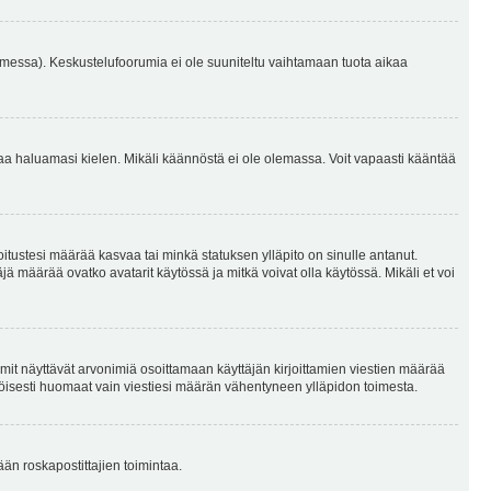
omessa). Keskustelufoorumia ei ole suuniteltu vaihtamaan tuota aikaa
sentaa haluamasi kielen. Mikäli käännöstä ei ole olemassa. Voit vapaasti kääntää
joitustesi määrää kasvaa tai minkä statuksen ylläpito on sinulle antanut.
 määrää ovatko avatarit käytössä ja mitkä voivat olla käytössä. Mikäli et voi
mit näyttävät arvonimiä osoittamaan käyttäjän kirjoittamien viestien määrää
ennäköisesti huomaat vain viestiesi määrän vähentyneen ylläpidon toimesta.
ään roskapostittajien toimintaa.