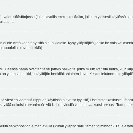
änvalon säästöajassa (tai tuttavallisemmin kesäaika, joka on yleisesti käytössä su
errattuna.
an ei ole vielä kääntänyt sitä sinun kielelle. Kysy ylläpitäjiltä, josko he voisivat a
alapuolella olevaa linkkiä).
. Yleensä nämä ovat tähtiä tai joitain palikoita, jotka muuttuvat sitä muka, kuin kir
n yleensä uniikki ja käyttäjän henkilökohtainen kuva. Keskustelufoorumin ylläpitäjä
sä viestien vieressä riippuen käytössä olevasta tyylistä) Useimmat keskustelufooru
oivat käyttää erikoista arvonimeä. Älä kirjoita viestiä vain nostaaksesi arvoasi. Tod
netun sähköpostiohjelman avulla (Mikäli ylläpito sallii tämän toiminnon). Tällä estet