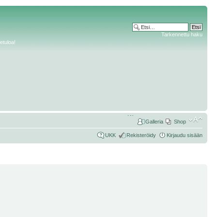
Tarkennettu haku
etuloa!
Galleria
Shop
UKK
Rekisteröidy
Kirjaudu sisään