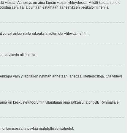
stä viestiä. Äänestys on aina tämän viestin yhteydessä. Mikäli kukaan ei ole
tai poistaa sen. Tällä pyritään estämään äänestyksen peukaloiminen ja
täjät voivat antaa näitä oikeuksia, joten ota yhteyttä heihin.
le tarvitavia oikeuksia.
tai ehkäpä vain ylläpitäjien ryhmän annetaan lähettää liitetiedostoja. Ota yhteys
en. Tämä on keskustelufoorumin ylläpitäjän oma ratkaisu ja phpBB Ryhmällä ei
ilmoittamisessa ja pyytää mahdolliset lisätiedot.