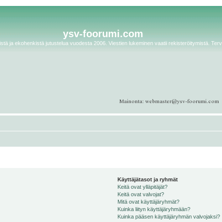
ysv-foorumi.com
tä ja ekohenkistä jutustelua vuodesta 2006. Viestien lukeminen vaatii rekisteröitymistä. Terv
Käyttäjätasot ja ryhmät
Keitä ovat ylläpitäjät?
Keitä ovat valvojat?
Mitä ovat käyttäjäryhmät?
Kuinka liityn käyttäjäryhmään?
Kuinka pääsen käyttäjäryhmän valvojaksi?