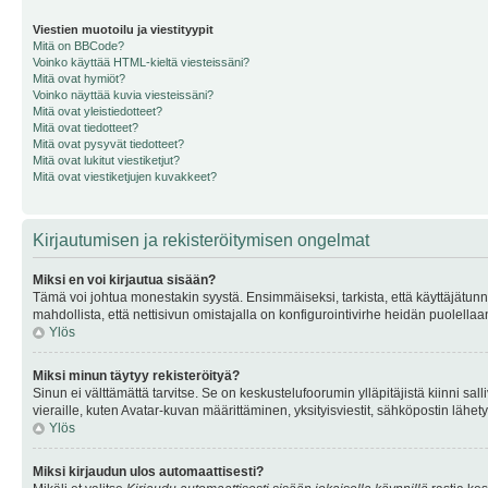
Viestien muotoilu ja viestityypit
Mitä on BBCode?
Voinko käyttää HTML-kieltä viesteissäni?
Mitä ovat hymiöt?
Voinko näyttää kuvia viesteissäni?
Mitä ovat yleistiedotteet?
Mitä ovat tiedotteet?
Mitä ovat pysyvät tiedotteet?
Mitä ovat lukitut viestiketjut?
Mitä ovat viestiketjujen kuvakkeet?
Kirjautumisen ja rekisteröitymisen ongelmat
Miksi en voi kirjautua sisään?
Tämä voi johtua monestakin syystä. Ensimmäiseksi, tarkista, että käyttäjätunnuk
mahdollista, että nettisivun omistajalla on konfigurointivirhe heidän puolellaan
Ylös
Miksi minun täytyy rekisteröityä?
Sinun ei välttämättä tarvitse. Se on keskustelufoorumin ylläpitäjistä kiinni sall
vieraille, kuten Avatar-kuvan määrittäminen, yksityisviestit, sähköpostin lähety
Ylös
Miksi kirjaudun ulos automaattisesti?