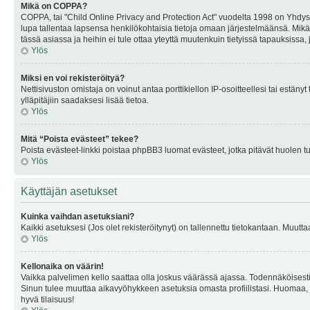
Mikä on COPPA?
COPPA, tai "Child Online Privacy and Protection Act" vuodelta 1998 on Yhdysval
lupa tallentaa lapsensa henkilökohtaisia tietoja omaan järjestelmäänsä. Mikä
tässä asiassa ja heihin ei tule ottaa yteyttä muutenkuin tietyissä tapauksissa,
Ylös
Miksi en voi rekisteröityä?
Nettisivuston omistaja on voinut antaa porttikiellon IP-osoitteellesi tai estä
ylläpitäjiin saadaksesi lisää tietoa.
Ylös
Mitä “Poista evästeet” tekee?
Poista evästeet-linkki poistaa phpBB3 luomat evästeet, jotka pitävät huolen tunn
Ylös
Käyttäjän asetukset
Kuinka vaihdan asetuksiani?
Kaikki asetuksesi (Jos olet rekisteröitynyt) on tallennettu tietokantaan. Muutta
Ylös
Kellonaika on väärin!
Vaikka palvelimen kello saattaa olla joskus väärässä ajassa. Todennäköisesti
Sinun tulee muuttaa aikavyöhykkeen asetuksia omasta profiilistasi. Huomaa, että 
hyvä tilaisuus!