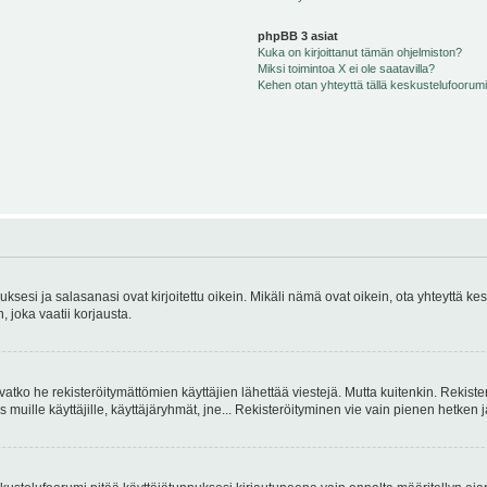
phpBB 3 asiat
Kuka on kirjoittanut tämän ohjelmiston?
Miksi toimintoa X ei ole saatavilla?
Kehen otan yhteyttä tällä keskustelufoorumilla
sesi ja salasanasi ovat kirjoitettu oikein. Mikäli nämä ovat oikein, ota yhteyttä ke
, joka vaatii korjausta.
ivatko he rekisteröitymättömien käyttäjien lähettää viestejä. Mutta kuitenkin. Rekister
s muille käyttäjille, käyttäjäryhmät, jne... Rekisteröityminen vie vain pienen hetken 