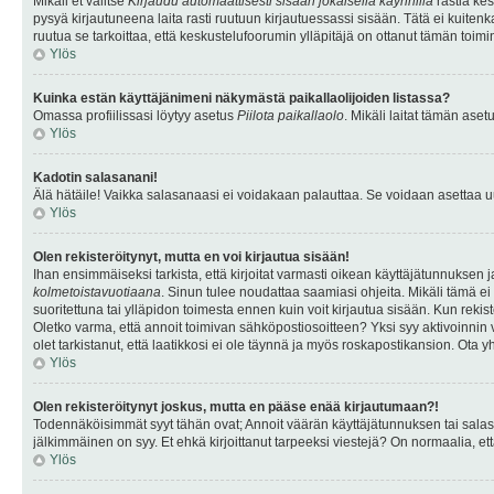
Mikäli et valitse
Kirjaudu automaattisesti sisään jokaisella käynnillä
rastia kes
pysyä kirjautuneena laita rasti ruutuun kirjautuessassi sisään. Tätä ei kuitenka
ruutua se tarkoittaa, että keskustelufoorumin ylläpitäjä on ottanut tämän toim
Ylös
Kuinka estän käyttäjänimeni näkymästä paikallaolijoiden listassa?
Omassa profiilissasi löytyy asetus
Piilota paikallaolo
. Mikäli laitat tämän as
Ylös
Kadotin salasanani!
Älä hätäile! Vaikka salasanaasi ei voidakaan palauttaa. Se voidaan asettaa 
Ylös
Olen rekisteröitynyt, mutta en voi kirjautua sisään!
Ihan ensimmäiseksi tarkista, että kirjoitat varmasti oikean käyttäjätunnukse
kolmetoistavuotiaana
. Sinun tulee noudattaa saamiasi ohjeita. Mikäli tämä ei 
suoritettuna tai ylläpidon toimesta ennen kuin voit kirjautua sisään. Kun rekiste
Oletko varma, että annoit toimivan sähköpostiosoitteen? Yksi syy aktivoinni
olet tarkistanut, että laatikkosi ei ole täynnä ja myös roskapostikansion. Ota yh
Ylös
Olen rekisteröitynyt joskus, mutta en pääse enää kirjautumaan?!
Todennäköisimmät syyt tähän ovat; Annoit väärän käyttäjätunnuksen tai salasan
jälkimmäinen on syy. Et ehkä kirjoittanut tarpeeksi viestejä? On normaalia, et
Ylös