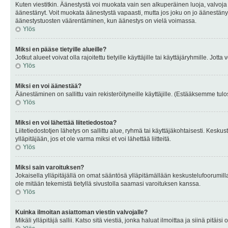
Kuten viestitkin. Äänestystä voi muokata vain sen alkuperäinen luoja, valvoja
äänestänyt. Voit muokata äänestystä vapaasti, mutta jos joku on jo äänestänyt
äänestystuosten väärentäminen, kun äänestys on vielä voimassa.
Ylös
Miksi en pääse tietyille alueille?
Jotkut alueet voivat olla rajoitettu tietyille käyttäjille tai käyttäjäryhmille. Jotta
Ylös
Miksi en voi äänestää?
Äänestäminen on sallittu vain rekisteröityneille käyttäjille. (Estääksemme tulos
Ylös
Miksi en voi lähettää liitetiedostoa?
Liitetiedostotjen lähetys on sallittu alue, ryhmä tai käyttäjäkohtaisesti. Keskus
ylläpitäjään, jos et ole varma miksi et voi lähettää liitteitä.
Ylös
Miksi sain varoituksen?
Jokaisella ylläpitäjällä on omat sääntösä ylläpitämällään keskustelufoorumilla
ole mitään tekemistä tietyllä sivustolla saamasi varoituksen kanssa.
Ylös
Kuinka ilmoitan asiattoman viestin valvojalle?
Mikäli ylläpitäjä sallii. Katso sitä viestiä, jonka haluat ilmoittaa ja siinä pitä