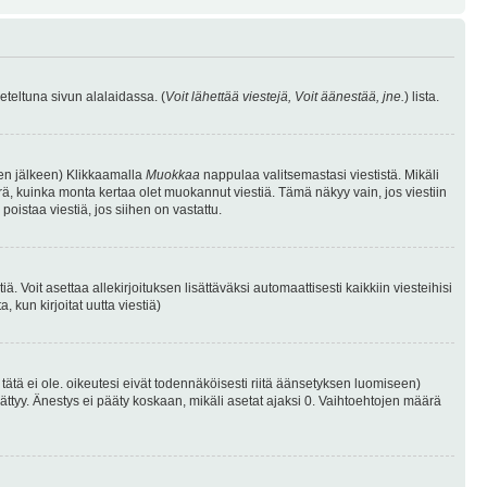
eteltuna sivun alalaidassa. (
Voit lähettää viestejä, Voit äänestää, jne.
) lista.
isen jälkeen) Klikkaamalla
Muokkaa
nappulaa valitsemastasi viestistä. Mikäli
, kuinka monta kertaa olet muokannut viestiä. Tämä näkyy vain, jos viestiin
poistaa viestiä, jos siihen on vastattu.
iä. Voit asettaa allekirjoituksen lisättäväksi automaattisesti kaikkiin viesteihisi
 kun kirjoitat uutta viestiä)
i tätä ei ole. oikeutesi eivät todennäköisesti riitä äänsetyksen luomiseen)
ättyy. Änestys ei pääty koskaan, mikäli asetat ajaksi 0. Vaihtoehtojen määrä