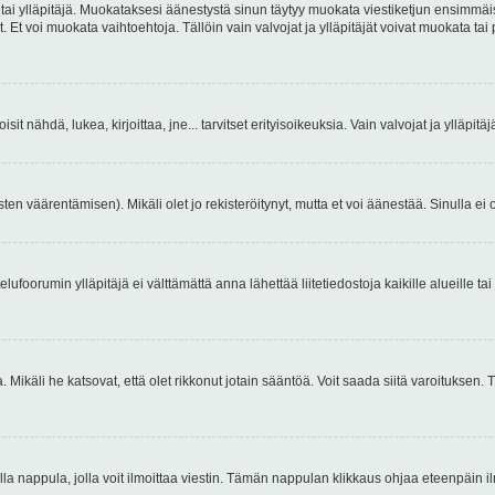
 tai ylläpitäjä. Muokataksesi äänestystä sinun täytyy muokata viestiketjun ensimmäi
. Et voi muokata vaihtoehtoja. Tällöin vain valvojat ja ylläpitäjät voivat muokata 
 voisit nähdä, lukea, kirjoittaa, jne... tarvitset erityisoikeuksia. Vain valvojat ja ylläpi
ten väärentämisen). Mikäli olet jo rekisteröitynyt, mutta et voi äänestää. Sinulla ei o
telufoorumin ylläpitäjä ei välttämättä anna lähettää liitetiedostoja kaikille alueille 
. Mikäli he katsovat, että olet rikkonut jotain sääntöä. Voit saada siitä varoituks
isi olla nappula, jolla voit ilmoittaa viestin. Tämän nappulan klikkaus ohjaa eteenpäin 