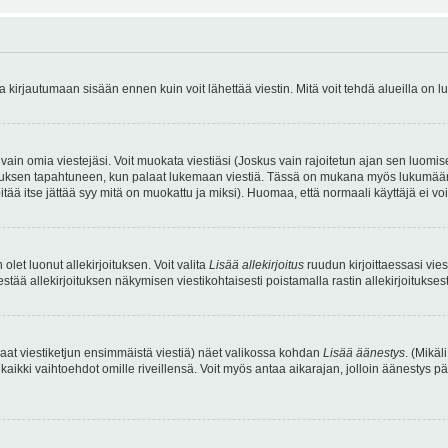
irjautumaan sisään ennen kuin voit lähettää viestin. Mitä voit tehdä alueilla on lu
a vain omia viestejäsi. Voit muokata viestiäsi (Joskus vain rajoitetun ajan sen luom
okkauksen tapahtuneen, kun palaat lukemaan viestiä. Tässä on mukana myös lukumäärä
pitää itse jättää syy mitä on muokattu ja miksi). Huomaa, että normaali käyttäjä ei voi 
olet luonut allekirjoituksen. Voit valita
Lisää allekirjoitus
ruudun kirjoittaessasi viest
tää allekirjoituksen näkymisen viestikohtaisesti poistamalla rastin allekirjoituksesta,
aat viestiketjun ensimmäistä viestiä) näet valikossa kohdan
Lisää äänestys
. (Mikäl
aikki vaihtoehdot omille riveillensä. Voit myös antaa aikarajan, jolloin äänestys pä