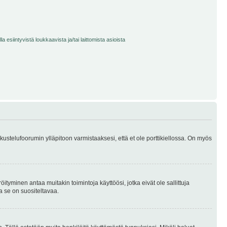
 esiintyvistä loukkaavista ja/tai laittomista asioista
skustelufoorumin ylläpitoon varmistaaksesi, että et ole porttikiellossa. On myös
öityminen antaa muitakin toimintoja käyttöösi, jotka eivät ole sallittuja
ja se on suositeltavaa.