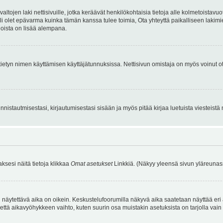
tojen laki nettisivuille, jotka keräävät henkilökohtaisia tietoja alle kolmetoistavuo
li olet epävarma kuinka tämän kanssa tulee toimia, Ota yhteyttä paikalliseen lakim
 joista on lisää alempana.
nyt tietyn nimen käyttämisen käyttäjätunnuksissa. Nettisivun omistaja on myös voinut
istautmisestasi, kirjautumisestasi sisään ja myös pitää kirjaa luetuista viesteistä mi
aksesi näitä tietoja klikkaa
Omat asetukset
Linkkiä. (Näkyy yleensä sivun yläreunass
 näytettävä aika on oikein. Keskustelufoorumilla näkyvä aika saatetaan näyttää eri
aikavyöhykkeen vaihto, kuten suurin osa muistakin asetuksista on tarjolla vain rekist