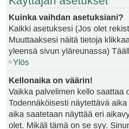
Käyttäjän asetukset
Kuinka vaihdan asetuksiani?
Kaikki asetuksesi (Jos olet rekist
Muuttaaksesi näitä tietoja klikka
yleensä sivun yläreunassa) Tääll
Ylös
Kellonaika on väärin!
Vaikka palvelimen kello saattaa 
Todennäköisesti näytettävä aika
aika saatetaan näyttää eri aika
olet. Mikäli tämä on se syy. Si