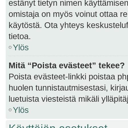
estänyt tietyn nimen käyttämisen
omistaja on myös voinut ottaa r
käytöstä. Ota yhteys keskusteluf
tietoa.
Ylös
Mitä “Poista evästeet” tekee?
Poista evästeet-linkki poistaa p
huolen tunnistautmisestasi, kirja
luetuista viesteistä mikäli ylläpitä
Ylös