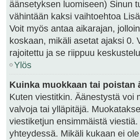
äänsetyksen luomiseen) Sinun tu
vähintään kaksi vaihtoehtoa Lisää
Voit myös antaa aikarajan, jolloi
koskaan, mikäli asetat ajaksi 0.
rajoitettu ja se riippuu keskustel
Ylös
Kuinka muokkaan tai poistan
Kuten viestitkin. Äänestystä voi
valvoja tai ylläpitäjä. Muokatak
viestiketjun ensimmäistä viestiä
yhteydessä. Mikäli kukaan ei ol