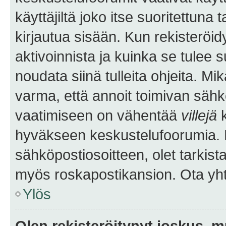
käyttäjiltä joko itse suoritettuna 
kirjautua sisään. Kun rekisteröidy
aktivoinnista ja kuinka se tulee s
noudata siinä tulleita ohjeita. Mi
varma, että annoit toimivan sähk
vaatimiseen on vähentää
villejä
k
hyväkseen keskustelufoorumia. Mi
sähköpostiosoitteen, olet tarkista
myös roskapostikansion. Ota yhte
Ylös
Olen rekisteröitynyt joskus, 