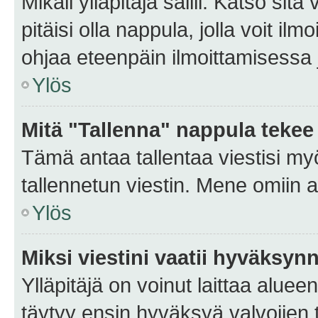
Mikäli ylläpitäjä sallii. Katso sitä
pitäisi olla nappula, jolla voit i
ohjaa eteenpäin ilmoittamisessa j
Ylös
Mitä "Tallenna" nappula tekee
Tämä antaa tallentaa viestisi m
tallennetun viestin. Mene omiin a
Ylös
Miksi viestini vaatii hyväksyn
Ylläpitäjä on voinut laittaa alueen
täytyy ensin hyväksyä valvojien 