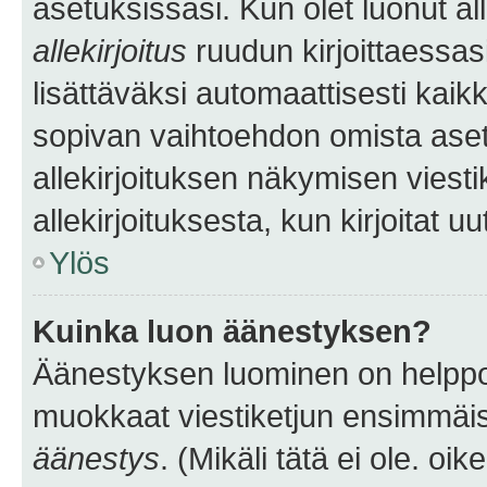
asetuksissasi. Kun olet luonut all
allekirjoitus
ruudun kirjoittaessasi
lisättäväksi automaattisesti kaikki
sopivan vaihtoehdon omista asetu
allekirjoituksen näkymisen viesti
allekirjoituksesta, kun kirjoitat uu
Ylös
Kuinka luon äänestyksen?
Äänestyksen luominen on helppoa.
muokkaat viestiketjun ensimmäis
äänestys
. (Mikäli tätä ei ole. oik