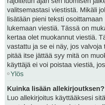
rajoitetun ajan sen luomisen jäl
valitsemastasi viestistä. Mikäli jo
lisätään pieni teksti osoittama
lukemaan viestiä. Tässä on mu
kertaa olet muokannut viestiä. Tä
vastattu ja se ei näy, jos valvoja
pitää itse jättää syy mitä on muo
käyttäjä ei voi poistaa viestiä, jo
Ylös
Kuinka lisään allekirjoutksen?
Luo allekirjoitus käyttääksesi si