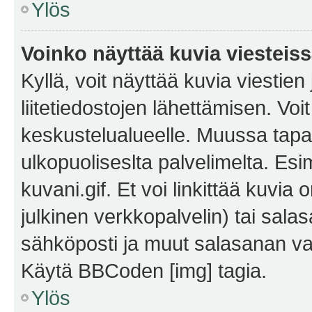
Ylös
Voinko näyttää kuvia viesteis
Kyllä, voit näyttää kuvia viestien 
liitetiedostojen lähettämisen. Vo
keskustelualueelle. Muussa tapa
ulkopuoliseslta palvelimelta. Es
kuvani.gif. Et voi linkittää kuvia 
julkinen verkkopalvelin) tai sala
sähköposti ja muut salasanan vaa
Käytä BBCoden [img] tagia.
Ylös