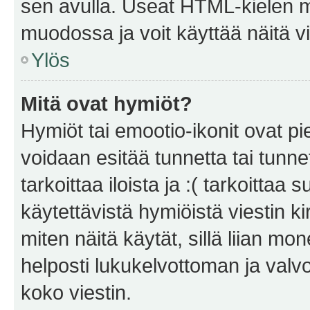
sen avulla. Useat HTML-kielen m
muodossa ja voit käyttää näitä vi
Ylös
Mitä ovat hymiöt?
Hymiöt tai emootio-ikonit ovat pie
voidaan esitää tunnetta tai tunnet
tarkoittaa iloista ja :( tarkoittaa 
käytettävistä hymiöistä viestin k
miten näitä käytät, sillä liian m
helposti lukukelvottoman ja valvo
koko viestin.