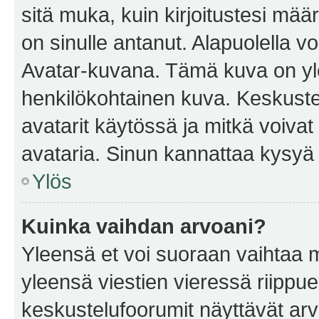
sitä muka, kuin kirjoitustesi mää
on sinulle antanut. Alapuolella v
Avatar-kuvana. Tämä kuva on yle
henkilökohtainen kuva. Keskuste
avatarit käytössä ja mitkä voivat 
avataria. Sinun kannattaa kysyä yl
Ylös
Kuinka vaihdan arvoani?
Yleensä et voi suoraan vaihtaa 
yleensä viestien vieressä riippu
keskustelufoorumit näyttävät ar