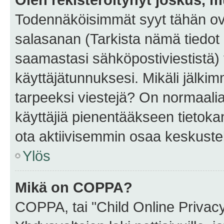
Todennäköisimmät syyt tähän ova
salasanan (Tarkista nämä tiedot
saamastasi sähköpostiviestistä) t
käyttäjätunnuksesi. Mikäli jälkim
tarpeeksi viestejä? On normaalia, 
käyttäjiä pienentääkseen tietoka
ota aktiivisemmin osaa keskustel
Ylös
Mikä on COPPA?
COPPA, tai "Child Online Privac