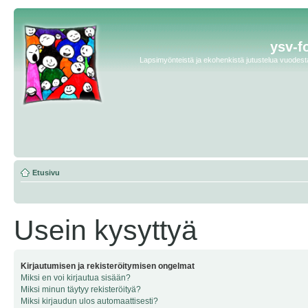
ysv-f
Lapsimyönteistä ja ekohenkistä jutustelua vuodesta 
Etusivu
Usein kysyttyä
Kirjautumisen ja rekisteröitymisen ongelmat
Miksi en voi kirjautua sisään?
Miksi minun täytyy rekisteröityä?
Miksi kirjaudun ulos automaattisesti?