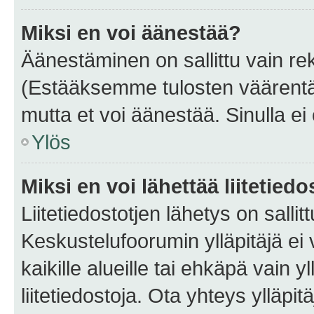
Miksi en voi äänestää?
Äänestäminen on sallittu vain rekis
(Estääksemme tulosten väärentämi
mutta et voi äänestää. Sinulla ei 
Ylös
Miksi en voi lähettää liitetied
Liitetiedostotjen lähetys on sallit
Keskustelufoorumin ylläpitäjä ei v
kaikille alueille tai ehkäpä vain 
liitetiedostoja. Ota yhteys ylläpit