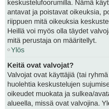
keskustelufoorumilla. Nämä käytt
antavat ja poistavat oikeuksia, por
riippuen mitä oikeuksia keskuste
Heillä voi myös olla täydet valvoj
mitä perustaja on määritellyt.
Ylös
Keitä ovat valvojat?
Valvojat ovat käyttäjiä (tai ryhmä
huolehtia keskustelujen sujumise
oikeudet muokata ja sulkea/avata, 
alueella, missä ovat valvojina. Y