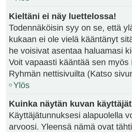
Kieltäni ei näy luettelossa!
Todennäköisin syy on se, että yläp
kukaan ei ole vielä kääntänyt sitä 
he voisivat asentaa haluamasi ki
Voit vapaasti kääntää sen myös i
Ryhmän nettisivuilta (Katso sivun
Ylös
Kuinka näytän kuvan käyttäjä
Käyttäjätunnuksesi alapuolella vo
arvoosi. Yleensä nämä ovat tähtiä 