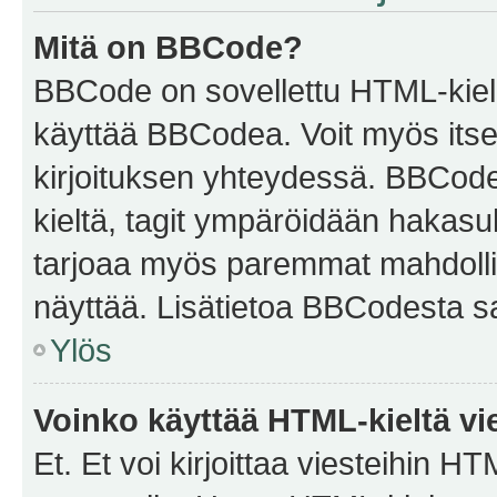
Mitä on BBCode?
BBCode on sovellettu HTML-kieles
käyttää BBCodea. Voit myös itse
kirjoituksen yhteydessä. BBCode 
kieltä, tagit ympäröidään hakasului
tarjoaa myös paremmat mahdollis
näyttää. Lisätietoa BBCodesta saat
Ylös
Voinko käyttää HTML-kieltä vi
Et. Et voi kirjoittaa viesteihin H