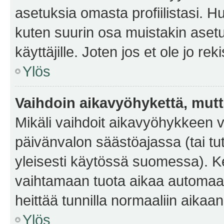
asetuksia omasta profiilistasi. 
kuten suurin osa muistakin asetuks
käyttäjille. Joten jos et ole jo rek
Ylös
Vaihdoin aikavyöhykettä, mutta 
Mikäli vaihdoit aikavyöhykkeen 
päivänvalon säästöajassa (tai tu
yleisesti käytössä suomessa). Ke
vaihtamaan tuota aikaa automaatti
heittää tunnilla normaaliin aikaan
Ylös