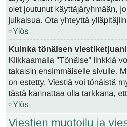
olet joutunut käyttäjäryhmään, jo
julkaisua. Ota yhteyttä ylläpitäjii
Ylös
Kuinka tönäisen viestiketjuan
Klikkaamalla "Tönäise" linkkiä voi
takaisin ensimmäiselle sivulle. M
on estetty. Viestiä voi tönäistä m
tästä kannattaa olla tarkkana, e
Ylös
Viestien muotoilu ja vies