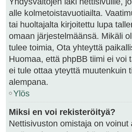
Yhdysvaltojen laki nettisivuille, 
alle kolmetoistavuotiailta. Vaa
tai huoltajalta kirjoitettu lupa ta
omaan järjestelmäänsä. Mikäli 
tulee toimia, Ota yhteyttä paika
Huomaa, että phpBB tiimi ei voi t
ei tule ottaa yteyttä muutenkuin t
alempana.
Ylös
Miksi en voi rekisteröityä?
Nettisivuston omistaja on voinut a