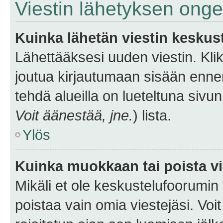
Viestin lähetyksen ong
Kuinka lähetän viestin keskus
Lähettääksesi uuden viestin. Kl
joutua kirjautumaan sisään ennen 
tehdä alueilla on lueteltuna sivun
Voit äänestää, jne.
) lista.
Ylös
Kuinka muokkaan tai poista vi
Mikäli et ole keskustelufoorumin y
poistaa vain omia viestejäsi. Voi