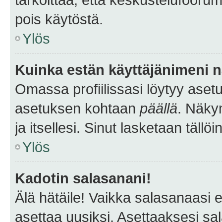
pois käytöstä.
Ylös
Kuinka estän käyttäjänimeni n
Omassa profiilissasi löytyy aset
asetuksen kohtaan
päällä
. Näkym
ja itsellesi. Sinut lasketaan tällö
Ylös
Kadotin salasanani!
Älä hätäile! Vaikka salasanaasi 
asettaa uusiksi. Asettaaksesi s