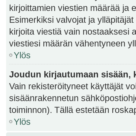
kirjoittamien viestien määrää ja er
Esimerkiksi valvojat ja ylläpitäjä
kirjoita viestiä vain nostaakses
viestiesi määrän vähentyneen yl
Ylös
Joudun kirjautumaan sisään, k
Vain rekisteröityneet käyttäjät v
sisäänrakennetun sähköpostiohjel
toiminnon). Tällä estetään roskap
Ylös