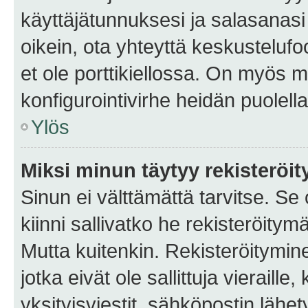
käyttäjätunnuksesi ja salasanasi 
oikein, ota yhteyttä keskustelufo
et ole porttikiellossa. On myös ma
konfigurointivirhe heidän puolella
Ylös
Miksi minun täytyy rekisteröit
Sinun ei välttämättä tarvitse. Se
kiinni sallivatko he rekisteröitym
Mutta kuitenkin. Rekisteröitymine
jotka eivät ole sallittuja vierail
yksityisviestit, sähköpostin lähet