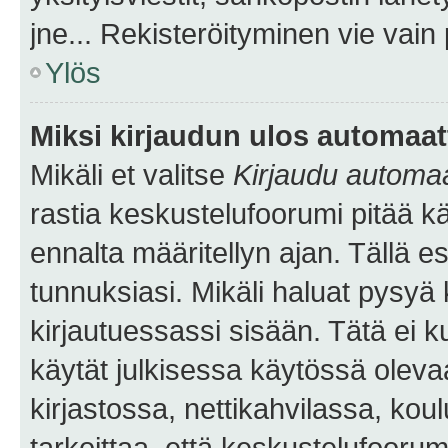
jne... Rekisteröityminen vie vain
Ylös
Miksi kirjaudun ulos automaat
Mikäli et valitse
Kirjaudu automaat
rastia keskustelufoorumi pitää k
ennalta määritellyn ajan. Tällä e
tunnuksiasi. Mikäli haluat pysyä 
kirjautuessassi sisään. Tätä ei k
käytät julkisessa käytössä oleva
kirjastossa, nettikahvilassa, koul
tarkoittaa, että keskustelufoorum