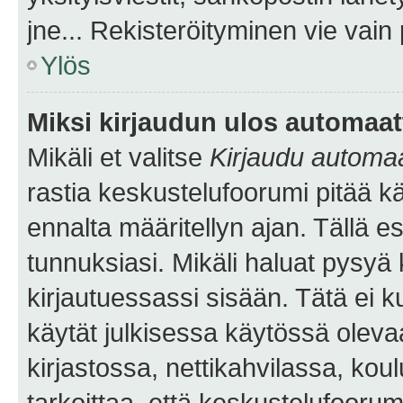
jne... Rekisteröityminen vie vain
Ylös
Miksi kirjaudun ulos automaat
Mikäli et valitse
Kirjaudu automaat
rastia keskustelufoorumi pitää k
ennalta määritellyn ajan. Tällä e
tunnuksiasi. Mikäli haluat pysyä 
kirjautuessassi sisään. Tätä ei k
käytät julkisessa käytössä oleva
kirjastossa, nettikahvilassa, koul
tarkoittaa, että keskustelufoorum