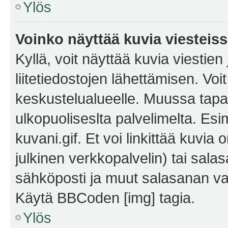
Ylös
Voinko näyttää kuvia viesteis
Kyllä, voit näyttää kuvia viestien 
liitetiedostojen lähettämisen. Vo
keskustelualueelle. Muussa tapa
ulkopuoliseslta palvelimelta. Es
kuvani.gif. Et voi linkittää kuvia 
julkinen verkkopalvelin) tai sala
sähköposti ja muut salasanan vaa
Käytä BBCoden [img] tagia.
Ylös