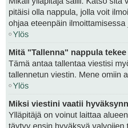
Mikäli ylläpitäjä sallii. Katso sitä
pitäisi olla nappula, jolla voit i
ohjaa eteenpäin ilmoittamisessa j
Ylös
Mitä "Tallenna" nappula tekee
Tämä antaa tallentaa viestisi m
tallennetun viestin. Mene omiin a
Ylös
Miksi viestini vaatii hyväksyn
Ylläpitäjä on voinut laittaa alueen
täytyy ensin hyväksyä valvojien 