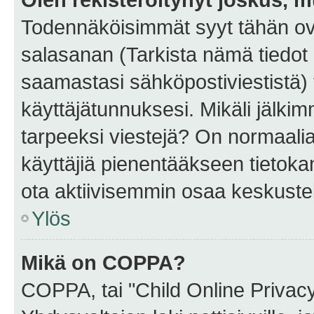
Todennäköisimmät syyt tähän ova
salasanan (Tarkista nämä tiedot
saamastasi sähköpostiviestistä) t
käyttäjätunnuksesi. Mikäli jälkim
tarpeeksi viestejä? On normaalia, 
käyttäjiä pienentääkseen tietoka
ota aktiivisemmin osaa keskustel
Ylös
Mikä on COPPA?
COPPA, tai "Child Online Privac