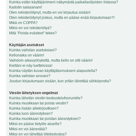
Kuinka estän käyttäjänimeni näkymästä paikallaolijoiden listassa?
Kadotin salasanani!
Olen rekisteröitynyt, mutta en voi kirjautua sisään!
Olen rekisteröitynyt joskus, mutta en pääse enää kirjautumaan?!
Mikä on COPPA?
Miksi en voi rekisteröityä?
Mitä “Poista evästeet” tekee?
Käyttäjän asetukset
Kuinka vaihdan asetuksiani?
Kellonaika on väärin!
Vaihdoin aikavyöhykettä, mutta kello on silti väärin!
Kieltäni ei näy luettelossa!
Kuinka näytän kuvan käyttäjätunnukseni alapuolella?
Kuinka vaihdan arvoani?
Joudun kirjautumaan sisään, kun yritän lähettää sähköpostia?
Viestin lähetyksen ongelmat
Kuinka lähetän viestin keskustelufoorumille?
Kuinka muokkaan tai poista viestin?
Kuinka lisään allekirjoutksen?
Kuinka luon äänestyksen?
Kuinka muokkaan tai poistan äänestyksen?
Miksi en pääse tietyille alueille?
Miksi en voi äänestää?
Miksi en voi lähettää liitetiedostoa?