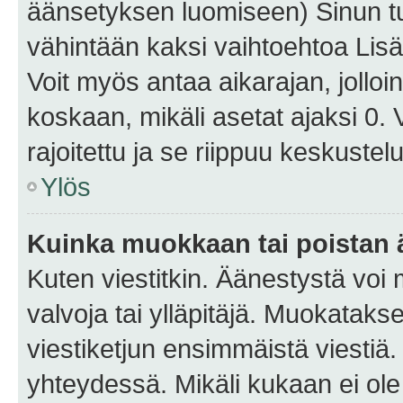
äänsetyksen luomiseen) Sinun tu
vähintään kaksi vaihtoehtoa Lisää
Voit myös antaa aikarajan, jolloi
koskaan, mikäli asetat ajaksi 0.
rajoitettu ja se riippuu keskustel
Ylös
Kuinka muokkaan tai poistan
Kuten viestitkin. Äänestystä voi
valvoja tai ylläpitäjä. Muokatak
viestiketjun ensimmäistä viestiä
yhteydessä. Mikäli kukaan ei ol