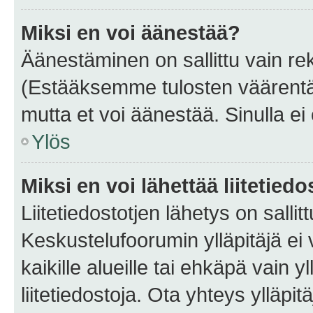
Miksi en voi äänestää?
Äänestäminen on sallittu vain rekis
(Estääksemme tulosten väärentämi
mutta et voi äänestää. Sinulla ei 
Ylös
Miksi en voi lähettää liitetied
Liitetiedostotjen lähetys on sallit
Keskustelufoorumin ylläpitäjä ei v
kaikille alueille tai ehkäpä vain 
liitetiedostoja. Ota yhteys ylläpit