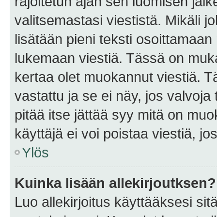
rajoitetun ajan sen luomisen jäl
valitsemastasi viestistä. Mikäli jo
lisätään pieni teksti osoittama
lukemaan viestiä. Tässä on mu
kertaa olet muokannut viestiä. Tä
vastattu ja se ei näy, jos valvoja
pitää itse jättää syy mitä on muo
käyttäjä ei voi poistaa viestiä, jo
Ylös
Kuinka lisään allekirjoutksen?
Luo allekirjoitus käyttääksesi si