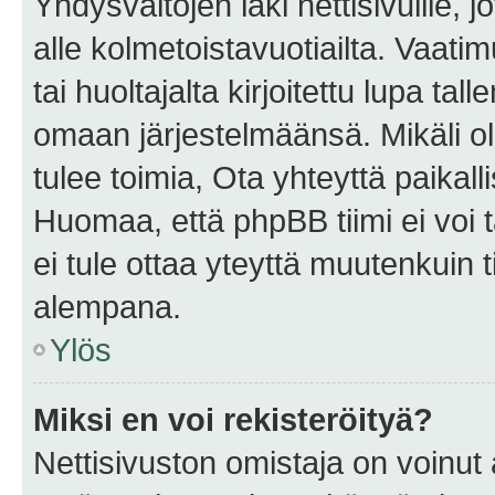
Yhdysvaltojen laki nettisivuille, 
alle kolmetoistavuotiailta. Vaa
tai huoltajalta kirjoitettu lupa ta
omaan järjestelmäänsä. Mikäli 
tulee toimia, Ota yhteyttä paika
Huomaa, että phpBB tiimi ei voi t
ei tule ottaa yteyttä muutenkuin t
alempana.
Ylös
Miksi en voi rekisteröityä?
Nettisivuston omistaja on voinut a