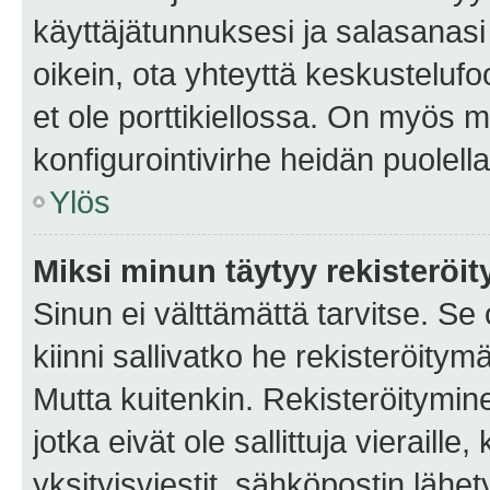
käyttäjätunnuksesi ja salasanasi 
oikein, ota yhteyttä keskustelufo
et ole porttikiellossa. On myös ma
konfigurointivirhe heidän puolella
Ylös
Miksi minun täytyy rekisteröit
Sinun ei välttämättä tarvitse. Se
kiinni sallivatko he rekisteröitym
Mutta kuitenkin. Rekisteröitymine
jotka eivät ole sallittuja vierail
yksityisviestit, sähköpostin lähet