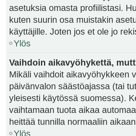
asetuksia omasta profiilistasi. 
kuten suurin osa muistakin asetuks
käyttäjille. Joten jos et ole jo rek
Ylös
Vaihdoin aikavyöhykettä, mutta 
Mikäli vaihdoit aikavyöhykkeen 
päivänvalon säästöajassa (tai tu
yleisesti käytössä suomessa). Ke
vaihtamaan tuota aikaa automaatti
heittää tunnilla normaaliin aikaan
Ylös