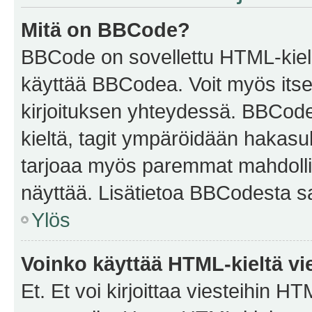
Mitä on BBCode?
BBCode on sovellettu HTML-kieles
käyttää BBCodea. Voit myös itse
kirjoituksen yhteydessä. BBCode 
kieltä, tagit ympäröidään hakasului
tarjoaa myös paremmat mahdollis
näyttää. Lisätietoa BBCodesta saat
Ylös
Voinko käyttää HTML-kieltä vi
Et. Et voi kirjoittaa viesteihin H