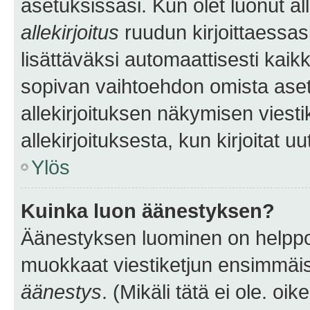
asetuksissasi. Kun olet luonut all
allekirjoitus
ruudun kirjoittaessasi
lisättäväksi automaattisesti kaikki
sopivan vaihtoehdon omista asetu
allekirjoituksen näkymisen viesti
allekirjoituksesta, kun kirjoitat uu
Ylös
Kuinka luon äänestyksen?
Äänestyksen luominen on helppoa.
muokkaat viestiketjun ensimmäis
äänestys
. (Mikäli tätä ei ole. oik