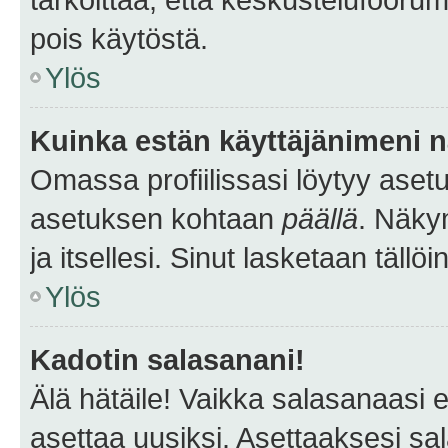
pois käytöstä.
Ylös
Kuinka estän käyttäjänimeni n
Omassa profiilissasi löytyy aset
asetuksen kohtaan
päällä
. Näkym
ja itsellesi. Sinut lasketaan tällö
Ylös
Kadotin salasanani!
Älä hätäile! Vaikka salasanaasi 
asettaa uusiksi. Asettaaksesi s