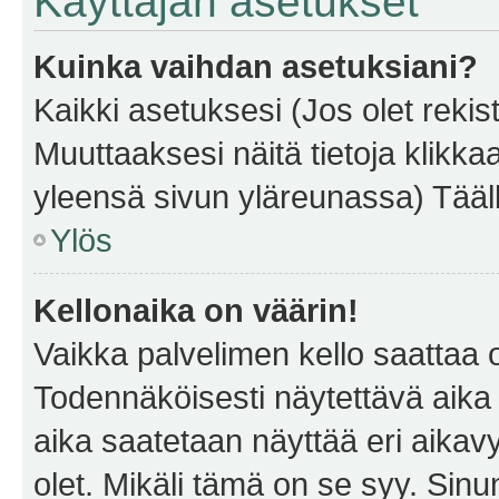
Käyttäjän asetukset
Kuinka vaihdan asetuksiani?
Kaikki asetuksesi (Jos olet rekist
Muuttaaksesi näitä tietoja klikka
yleensä sivun yläreunassa) Tääll
Ylös
Kellonaika on väärin!
Vaikka palvelimen kello saattaa 
Todennäköisesti näytettävä aika
aika saatetaan näyttää eri aika
olet. Mikäli tämä on se syy. Si