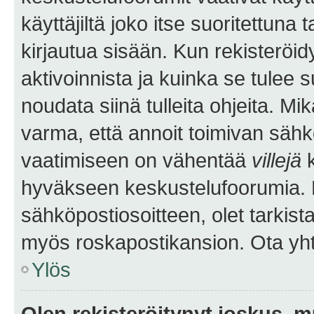
käyttäjiltä joko itse suoritettuna 
kirjautua sisään. Kun rekisteröidy
aktivoinnista ja kuinka se tulee s
noudata siinä tulleita ohjeita. Mi
varma, että annoit toimivan sähk
vaatimiseen on vähentää
villejä
k
hyväkseen keskustelufoorumia. Mi
sähköpostiosoitteen, olet tarkista
myös roskapostikansion. Ota yhte
Ylös
Olen rekisteröitynyt joskus, 