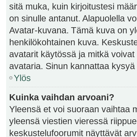
sitä muka, kuin kirjoitustesi mää
on sinulle antanut. Alapuolella v
Avatar-kuvana. Tämä kuva on yle
henkilökohtainen kuva. Keskuste
avatarit käytössä ja mitkä voivat 
avataria. Sinun kannattaa kysyä yl
Ylös
Kuinka vaihdan arvoani?
Yleensä et voi suoraan vaihtaa 
yleensä viestien vieressä riippu
keskustelufoorumit näyttävät ar