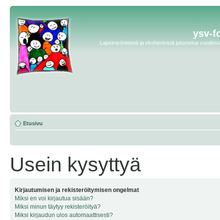
ysv-f
Lapsimyönteistä ja ekohenkistä jutustelua vuodesta 
Etusivu
Usein kysyttyä
Kirjautumisen ja rekisteröitymisen ongelmat
Miksi en voi kirjautua sisään?
Miksi minun täytyy rekisteröityä?
Miksi kirjaudun ulos automaattisesti?