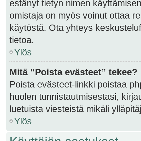
estänyt tietyn nimen käyttämisen
omistaja on myös voinut ottaa r
käytöstä. Ota yhteys keskusteluf
tietoa.
Ylös
Mitä “Poista evästeet” tekee?
Poista evästeet-linkki poistaa p
huolen tunnistautmisestasi, kirja
luetuista viesteistä mikäli ylläpitä
Ylös