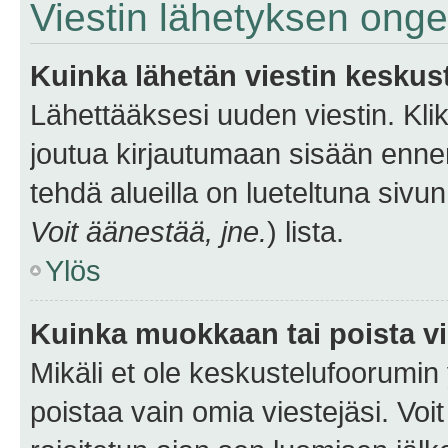
Viestin lähetyksen ong
Kuinka lähetän viestin keskus
Lähettääksesi uuden viestin. Kl
joutua kirjautumaan sisään ennen 
tehdä alueilla on lueteltuna sivun
Voit äänestää, jne.
) lista.
Ylös
Kuinka muokkaan tai poista vi
Mikäli et ole keskustelufoorumin y
poistaa vain omia viestejäsi. Voi