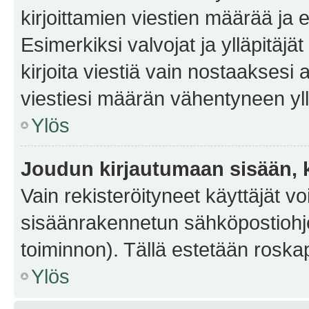
kirjoittamien viestien määrää ja er
Esimerkiksi valvojat ja ylläpitäjä
kirjoita viestiä vain nostaakses
viestiesi määrän vähentyneen yl
Ylös
Joudun kirjautumaan sisään, k
Vain rekisteröityneet käyttäjät v
sisäänrakennetun sähköpostiohjel
toiminnon). Tällä estetään roskap
Ylös