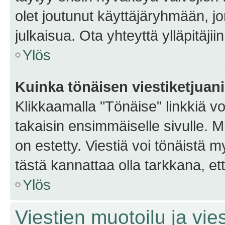
olet joutunut käyttäjäryhmään, jo
julkaisua. Ota yhteyttä ylläpitäjii
Ylös
Kuinka tönäisen viestiketjuan
Klikkaamalla "Tönäise" linkkiä voi
takaisin ensimmäiselle sivulle. M
on estetty. Viestiä voi tönäistä m
tästä kannattaa olla tarkkana, e
Ylös
Viestien muotoilu ja vies