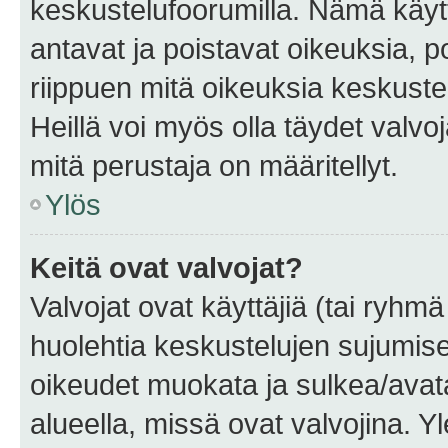
keskustelufoorumilla. Nämä käytt
antavat ja poistavat oikeuksia, por
riippuen mitä oikeuksia keskuste
Heillä voi myös olla täydet valvoj
mitä perustaja on määritellyt.
Ylös
Keitä ovat valvojat?
Valvojat ovat käyttäjiä (tai ryhmä
huolehtia keskustelujen sujumise
oikeudet muokata ja sulkea/avata, 
alueella, missä ovat valvojina. Y