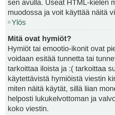
sen avulla. Useat HTML-kielen m
muodossa ja voit käyttää näitä vi
Ylös
Mitä ovat hymiöt?
Hymiöt tai emootio-ikonit ovat pie
voidaan esitää tunnetta tai tunnet
tarkoittaa iloista ja :( tarkoittaa 
käytettävistä hymiöistä viestin k
miten näitä käytät, sillä liian m
helposti lukukelvottoman ja valvo
koko viestin.