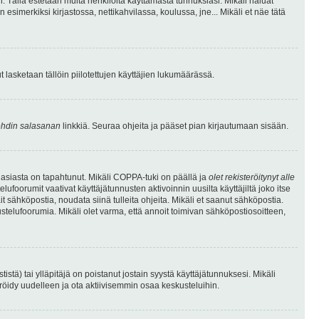
. Tällä estetään muita henkilöitä käyttämästä tunnuksiasi. Mikäli haluat
 esimerkiksi kirjastossa, nettikahvilassa, koulussa, jne... Mikäli et näe tätä
inut lasketaan tällöin piilotettujen käyttäjien lukumäärässä.
hdin salasanan
linkkiä. Seuraa ohjeita ja pääset pian kirjautumaan sisään.
 asiasta on tapahtunut. Mikäli COPPA-tuki on päällä ja
olet rekisteröitynyt alle
ufoorumit vaativat käyttäjätunnusten aktivoinnin uusilta käyttäjiltä joko itse
ait sähköpostia, noudata siinä tulleita ohjeita. Mikäli et saanut sähköpostia.
telufoorumia. Mikäli olet varma, että annoit toimivan sähköpostiosoitteen,
ä) tai ylläpitäjä on poistanut jostain syystä käyttäjätunnuksesi. Mikäli
eröidy uudelleen ja ota aktiivisemmin osaa keskusteluihin.