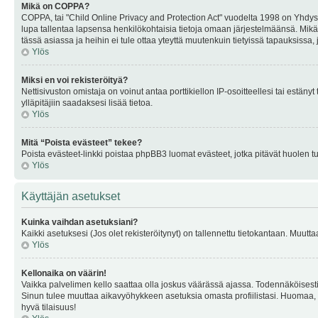
Mikä on COPPA?
COPPA, tai "Child Online Privacy and Protection Act" vuodelta 1998 on Yhdysval
lupa tallentaa lapsensa henkilökohtaisia tietoja omaan järjestelmäänsä. Mikä
tässä asiassa ja heihin ei tule ottaa yteyttä muutenkuin tietyissä tapauksissa,
Ylös
Miksi en voi rekisteröityä?
Nettisivuston omistaja on voinut antaa porttikiellon IP-osoitteellesi tai estä
ylläpitäjiin saadaksesi lisää tietoa.
Ylös
Mitä “Poista evästeet” tekee?
Poista evästeet-linkki poistaa phpBB3 luomat evästeet, jotka pitävät huolen tunn
Ylös
Käyttäjän asetukset
Kuinka vaihdan asetuksiani?
Kaikki asetuksesi (Jos olet rekisteröitynyt) on tallennettu tietokantaan. Muutta
Ylös
Kellonaika on väärin!
Vaikka palvelimen kello saattaa olla joskus väärässä ajassa. Todennäköisesti
Sinun tulee muuttaa aikavyöhykkeen asetuksia omasta profiilistasi. Huomaa, että 
hyvä tilaisuus!