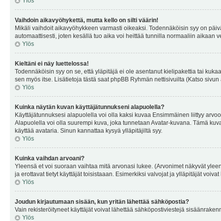
Ylös
Vaihdoin aikavyöhykettä, mutta kello on silti väärin!
Mikäli vaihdoit aikavyöhykkeen varmasti oikeaksi. Todennäköisin syy on päiv
automaattisesti, joten kesällä tuo aika voi heittää tunnilla normaaliin aikaan v
Ylös
Kieltäni ei näy luettelossa!
Todennäköisin syy on se, että yläpitäjä ei ole asentanut kielipakettia tai kuka
sen myös itse. Lisätietoja tästä saat phpBB Ryhmän nettisivuilta (Katso sivun 
Ylös
Kuinka näytän kuvan käyttäjätunnukseni alapuolella?
Käyttäjätunnuksesi alapuolella voi olla kaksi kuvaa Ensimmäinen liittyy arvoosi
Alapuolella voi olla suurempi kuva, joka tunnetaan Avatar-kuvana. Tämä kuva o
käyttää avataria. Sinun kannattaa kysyä ylläpitäjiltä syy.
Ylös
Kuinka vaihdan arvoani?
Yleensä et voi suoraan vaihtaa mitä arvonasi lukee. (Arvonimet näkyvät yleen
ja erottavat tietyt käyttäjät toisistaaan. Esimerkiksi valvojat ja ylläpitäjät v
Ylös
Joudun kirjautumaan sisään, kun yritän lähettää sähköpostia?
Vain rekisteröityneet käyttäjät voivat lähettää sähköpostiviestejä sisäänraken
Ylös