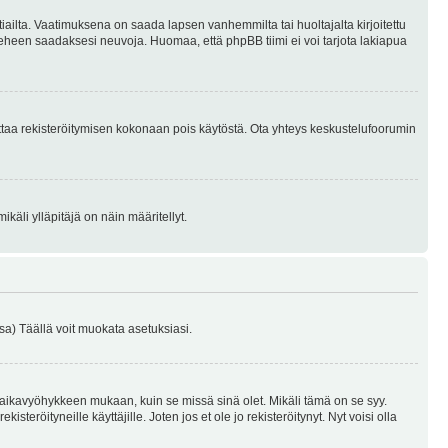
tiailta. Vaatimuksena on saada lapsen vanhemmilta tai huoltajalta kirjoitettu
ieheen saadaksesi neuvoja. Huomaa, että phpBB tiimi ei voi tarjota lakiapua
 ottaa rekisteröitymisen kokonaan pois käytöstä. Ota yhteys keskustelufoorumin
käli ylläpitäjä on näin määritellyt.
a) Täällä voit muokata asetuksiasi.
 aikavyöhykkeen mukaan, kuin se missä sinä olet. Mikäli tämä on se syy.
eröityneille käyttäjille. Joten jos et ole jo rekisteröitynyt. Nyt voisi olla