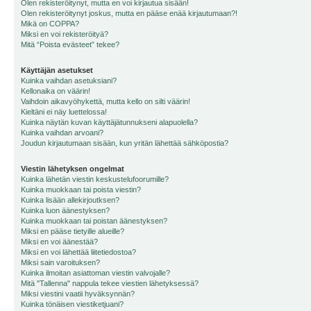
Olen rekisteröitynyt, mutta en voi kirjautua sisään!
Olen rekisteröitynyt joskus, mutta en pääse enää kirjautumaan?!
Mikä on COPPA?
Miksi en voi rekisteröityä?
Mitä “Poista evästeet” tekee?
Käyttäjän asetukset
Kuinka vaihdan asetuksiani?
Kellonaika on väärin!
Vaihdoin aikavyöhykettä, mutta kello on silti väärin!
Kieltäni ei näy luettelossa!
Kuinka näytän kuvan käyttäjätunnukseni alapuolella?
Kuinka vaihdan arvoani?
Joudun kirjautumaan sisään, kun yritän lähettää sähköpostia?
Viestin lähetyksen ongelmat
Kuinka lähetän viestin keskustelufoorumille?
Kuinka muokkaan tai poista viestin?
Kuinka lisään allekirjoutksen?
Kuinka luon äänestyksen?
Kuinka muokkaan tai poistan äänestyksen?
Miksi en pääse tietyille alueille?
Miksi en voi äänestää?
Miksi en voi lähettää liitetiedostoa?
Miksi sain varoituksen?
Kuinka ilmoitan asiattoman viestin valvojalle?
Mitä "Tallenna" nappula tekee viestien lähetyksessä?
Miksi viestini vaatii hyväksynnän?
Kuinka tönäisen viestiketjuani?