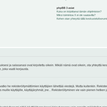
phpBB 3 asiat
Kuka on kirjoittanut tämän ohjelmiston?
Miksi toimintoa X ei ole saatavilla?
Kehen otan yhteyttä tällä keskustelufoorumilla
sesi ja salasanasi ovat kirjoitettu oikein. Mikäli nämä ovat oikein, ota yhteyttä ke
, joka vaatii korjausta.
ivatko he rekisteröitymättömien käyttäjien lähettää viestejä. Mutta kuitenkin. Rekister
s muille käyttäjille, käyttäjäryhmät, jne... Rekisteröityminen vie vain pienen hetken 