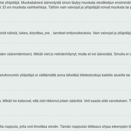
 tai ylläpitäjä. Muokataksesi äänestystä sinun täytyy muokata viestiketjun ensimmäi
. Et voi muokata vaihtoehtoja. Tällöin vain valvojat ja ylläpitäjät voivat muokata 
 voisit nähdä, lukea, kirjoittaa, jne... tarvitset erityisoikeuksia. Vain valvojat ja ylläpi
ten väärentämisen). Mikäli olet jo rekisteröitynyt, mutta et voi äänestää. Sinulla ei o
telufoorumin ylläpitäjä ei välttämättä anna lähettää liitetiedostoja kaikille alueille 
. Mikäli he katsovat, että olet rikkonut jotain sääntöä. Voit saada siitä varoituks
isi olla nappula, jolla voit ilmoittaa viestin. Tämän nappulan klikkaus ohjaa eteenpäin 