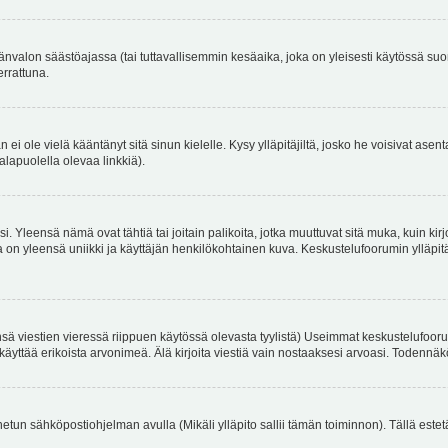
änvalon säästöajassa (tai tuttavallisemmin kesäaika, joka on yleisesti käytössä su
errattuna.
an ei ole vielä kääntänyt sitä sinun kielelle. Kysy ylläpitäjiltä, josko he voisivat a
alapuolella olevaa linkkiä).
. Yleensä nämä ovat tähtiä tai joitain palikoita, jotka muuttuvat sitä muka, kuin kir
n yleensä uniikki ja käyttäjän henkilökohtainen kuva. Keskustelufoorumin ylläpitäjä
sä viestien vieressä riippuen käytössä olevasta tyylistä) Useimmat keskustelufooru
oivat käyttää erikoista arvonimeä. Älä kirjoita viestiä vain nostaaksesi arvoasi. Tod
netun sähköpostiohjelman avulla (Mikäli ylläpito sallii tämän toiminnon). Tällä estet