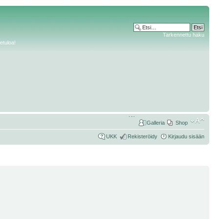
Tarkennettu haku
etuloa!
Galleria
Shop
UKK
Rekisteröidy
Kirjaudu sisään