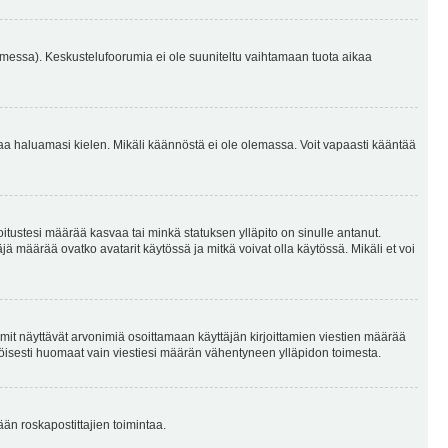
omessa). Keskustelufoorumia ei ole suuniteltu vaihtamaan tuota aikaa
sentaa haluamasi kielen. Mikäli käännöstä ei ole olemassa. Voit vapaasti kääntää
joitustesi määrää kasvaa tai minkä statuksen ylläpito on sinulle antanut.
 määrää ovatko avatarit käytössä ja mitkä voivat olla käytössä. Mikäli et voi
mit näyttävät arvonimiä osoittamaan käyttäjän kirjoittamien viestien määrää
ennäköisesti huomaat vain viestiesi määrän vähentyneen ylläpidon toimesta.
ään roskapostittajien toimintaa.