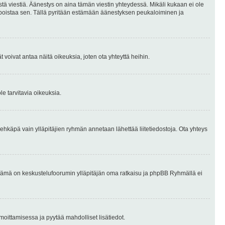
stä viestiä. Äänestys on aina tämän viestin yhteydessä. Mikäli kukaan ei ole
tai poistaa sen. Tällä pyritään estämään äänestyksen peukaloiminen ja
täjät voivat antaa näitä oikeuksia, joten ota yhteyttä heihin.
le tarvitavia oikeuksia.
tai ehkäpä vain ylläpitäjien ryhmän annetaan lähettää liitetiedostoja. Ota yhteys
en. Tämä on keskustelufoorumin ylläpitäjän oma ratkaisu ja phpBB Ryhmällä ei
ilmoittamisessa ja pyytää mahdolliset lisätiedot.