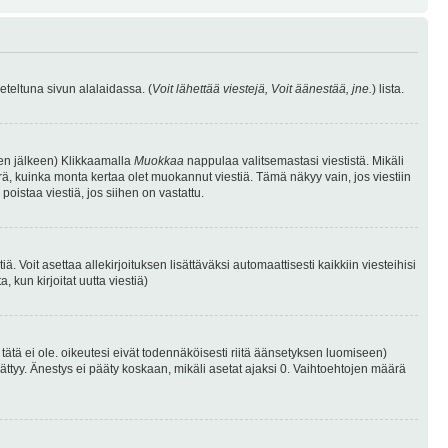
eteltuna sivun alalaidassa. (
Voit lähettää viestejä, Voit äänestää, jne.
) lista.
isen jälkeen) Klikkaamalla
Muokkaa
nappulaa valitsemastasi viestistä. Mikäli
, kuinka monta kertaa olet muokannut viestiä. Tämä näkyy vain, jos viestiin
poistaa viestiä, jos siihen on vastattu.
iä. Voit asettaa allekirjoituksen lisättäväksi automaattisesti kaikkiin viesteihisi
 kun kirjoitat uutta viestiä)
i tätä ei ole. oikeutesi eivät todennäköisesti riitä äänsetyksen luomiseen)
ättyy. Änestys ei pääty koskaan, mikäli asetat ajaksi 0. Vaihtoehtojen määrä