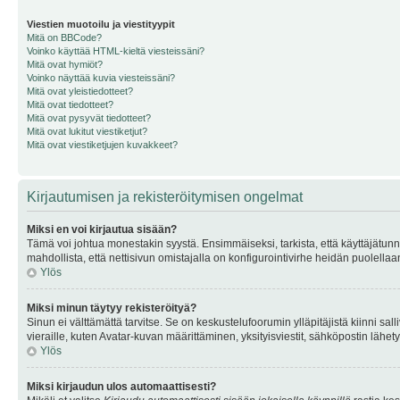
Viestien muotoilu ja viestityypit
Mitä on BBCode?
Voinko käyttää HTML-kieltä viesteissäni?
Mitä ovat hymiöt?
Voinko näyttää kuvia viesteissäni?
Mitä ovat yleistiedotteet?
Mitä ovat tiedotteet?
Mitä ovat pysyvät tiedotteet?
Mitä ovat lukitut viestiketjut?
Mitä ovat viestiketjujen kuvakkeet?
Kirjautumisen ja rekisteröitymisen ongelmat
Miksi en voi kirjautua sisään?
Tämä voi johtua monestakin syystä. Ensimmäiseksi, tarkista, että käyttäjätunnuk
mahdollista, että nettisivun omistajalla on konfigurointivirhe heidän puolellaan
Ylös
Miksi minun täytyy rekisteröityä?
Sinun ei välttämättä tarvitse. Se on keskustelufoorumin ylläpitäjistä kiinni sall
vieraille, kuten Avatar-kuvan määrittäminen, yksityisviestit, sähköpostin lähety
Ylös
Miksi kirjaudun ulos automaattisesti?