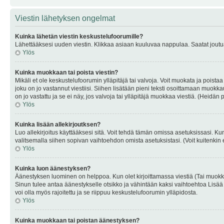
Viestin lähetyksen ongelmat
Kuinka lähetän viestin keskustelufoorumille?
Lähettääksesi uuden viestin. Klikkaa asiaan kuuluvaa nappulaa. Saatat joutua k
Ylös
Kuinka muokkaan tai poista viestin?
Mikäli et ole keskustelufoorumin ylläpitäjä tai valvoja. Voit muokata ja poista
joku on jo vastannut viestiisi. Siihen lisätään pieni teksti osoittamaan mu
on jo vastattu ja se ei näy, jos valvoja tai ylläpitäjä muokkaa viestiä. (Heidän 
Ylös
Kuinka lisään allekirjoutksen?
Luo allekirjoitus käyttääksesi sitä. Voit tehdä tämän omissa asetuksissasi. Kun 
valitsemalla siihen sopivan vaihtoehdon omista asetuksistasi. (Voit kuitenkin es
Ylös
Kuinka luon äänestyksen?
Äänestyksen luominen on helppoa. Kun olet kirjoittamassa viestiä (Tai muokk
Sinun tulee antaa äänestykselle otsikko ja vähintään kaksi vaihtoehtoa Lisää k
voi olla myös rajoitettu ja se riippuu keskustelufoorumin ylläpidosta.
Ylös
Kuinka muokkaan tai poistan äänestyksen?