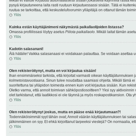
Mikäli et valitse
Kirjaudu automaattisesti sisään jokaisella käynnillä
rastia kes
pysyä kirjautuneena laita rasti ruutuun kirjautuessassi sisään. Tätä ei kuitenka
ruutua se tarkoittaa, että keskustelufoorumin ylläpitäjä on ottanut tämän toim
Ylös
Kuinka estän käyttäjänimeni näkymästä paikallaolijoiden listassa?
Omassa profiilissasi löytyy asetus
Piilota paikallaolo
. Mikäli laitat tämän as
Ylös
Kadotin salasanani!
Älä hätäile! Vaikka salasanaasi ei voidakaan palauttaa. Se voidaan asettaa 
Ylös
Olen rekisteröitynyt, mutta en voi kirjautua sisään!
Ihan ensimmäiseksi tarkista, että kirjoitat varmasti oikean käyttäjätunnukse
kolmetoistavuotiaana
. Sinun tulee noudattaa saamiasi ohjeita. Mikäli tämä ei 
suoritettuna tai ylläpidon toimesta ennen kuin voit kirjautua sisään. Kun rekiste
Oletko varma, että annoit toimivan sähköpostiosoitteen? Yksi syy aktivoinni
olet tarkistanut, että laatikkosi ei ole täynnä ja myös roskapostikansion. Ota yh
Ylös
Olen rekisteröitynyt joskus, mutta en pääse enää kirjautumaan?!
Todennäköisimmät syyt tähän ovat; Annoit väärän käyttäjätunnuksen tai salasan
jälkimmäinen on syy. Et ehkä kirjoittanut tarpeeksi viestejä? On normaalia, et
Ylös