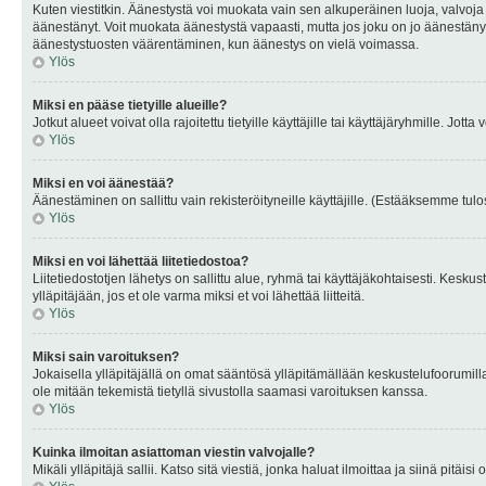
Kuten viestitkin. Äänestystä voi muokata vain sen alkuperäinen luoja, valvoja
äänestänyt. Voit muokata äänestystä vapaasti, mutta jos joku on jo äänestänyt
äänestystuosten väärentäminen, kun äänestys on vielä voimassa.
Ylös
Miksi en pääse tietyille alueille?
Jotkut alueet voivat olla rajoitettu tietyille käyttäjille tai käyttäjäryhmille. Jotta
Ylös
Miksi en voi äänestää?
Äänestäminen on sallittu vain rekisteröityneille käyttäjille. (Estääksemme tulos
Ylös
Miksi en voi lähettää liitetiedostoa?
Liitetiedostotjen lähetys on sallittu alue, ryhmä tai käyttäjäkohtaisesti. Keskus
ylläpitäjään, jos et ole varma miksi et voi lähettää liitteitä.
Ylös
Miksi sain varoituksen?
Jokaisella ylläpitäjällä on omat sääntösä ylläpitämällään keskustelufoorumilla
ole mitään tekemistä tietyllä sivustolla saamasi varoituksen kanssa.
Ylös
Kuinka ilmoitan asiattoman viestin valvojalle?
Mikäli ylläpitäjä sallii. Katso sitä viestiä, jonka haluat ilmoittaa ja siinä pitä