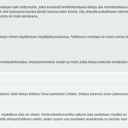
tojen laki nettisivuille, jotka keräävät henkilökohtaisia tietoja alle kolmetoistavuo
li olet epävarma kuinka tämän kanssa tulee toimia, Ota yhteyttä paikalliseen lakim
 joista on lisää alempana.
nyt tietyn nimen käyttämisen käyttäjätunnuksissa. Nettisivun omistaja on myös voinut
istautmisestasi, kirjautumisestasi sisään ja myös pitää kirjaa luetuista viesteistä mi
aksesi näitä tietoja klikkaa
Omat asetukset
Linkkiä. (Näkyy yleensä sivun yläreunass
 näytettävä aika on oikein. Keskustelufoorumilla näkyvä aika saatetaan näyttää eri
aikavyöhykkeen vaihto, kuten suurin osa muistakin asetuksista on tarjolla vain rekist