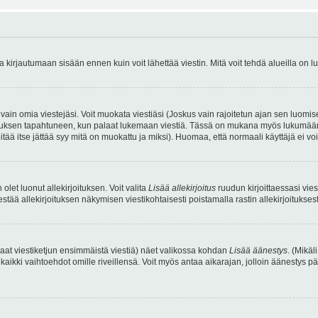
irjautumaan sisään ennen kuin voit lähettää viestin. Mitä voit tehdä alueilla on lu
a vain omia viestejäsi. Voit muokata viestiäsi (Joskus vain rajoitetun ajan sen luom
okkauksen tapahtuneen, kun palaat lukemaan viestiä. Tässä on mukana myös lukumäärä
pitää itse jättää syy mitä on muokattu ja miksi). Huomaa, että normaali käyttäjä ei voi 
olet luonut allekirjoituksen. Voit valita
Lisää allekirjoitus
ruudun kirjoittaessasi viest
tää allekirjoituksen näkymisen viestikohtaisesti poistamalla rastin allekirjoituksesta,
aat viestiketjun ensimmäistä viestiä) näet valikossa kohdan
Lisää äänestys
. (Mikäl
aikki vaihtoehdot omille riveillensä. Voit myös antaa aikarajan, jolloin äänestys pä