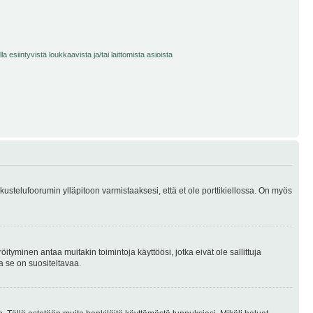
 esiintyvistä loukkaavista ja/tai laittomista asioista
skustelufoorumin ylläpitoon varmistaaksesi, että et ole porttikiellossa. On myös
öityminen antaa muitakin toimintoja käyttöösi, jotka eivät ole sallittuja
ja se on suositeltavaa.