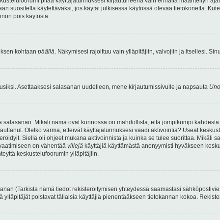
kustelufoorumi pitää käyttäjätunnuksesi kirjautuneena vain ennalta määritellyn ajan
an suositella käytettäväksi, jos käytät julkisessa käytössä olevaa tietokonetta. Kuten
innon pois käytöstä.
etuksen kohtaan
päällä
. Näkymisesi rajoittuu vain ylläpitäjiin, valvojiin ja itsellesi. S
uusiksi. Asettaaksesi salasanan uudelleen, mene kirjautumissivulle ja napsauta
Uno
n ja salasanan. Mikäli nämä ovat kunnossa on mahdollista, että jompikumpi kahdesta
auttanut. Oletko varma, etteivät käyttäjätunnuksesi vaadi aktivointia? Useat keskustel
röidyit. Siellä oli ohjeet mukana aktivoinnista ja kuinka se tulee suorittaa. Mikäli s
n vaatimiseen on vähentää
villejä
käyttäjiä käyttämästä anonyymisti hyväkseen keskus
teyttä keskustelufoorumin ylläpitäjiin.
an (Tarkista nämä tiedot rekisteröitymisen yhteydessä saamastasi sähköpostiviestist
tä ylläpitäjät poistavat tällaisia käyttäjiä pienentääkseen tietokannan kokoa. Rekist