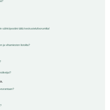
nä?
n sähköpostiini tältä keskustelufoorumilta!
en ja vihamiesten listoilta?
?
stiketjut?
it.
 seurantaan?
a?