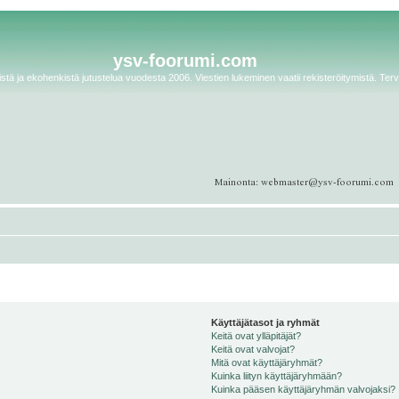
ysv-foorumi.com
tä ja ekohenkistä jutustelua vuodesta 2006. Viestien lukeminen vaatii rekisteröitymistä. Terv
Käyttäjätasot ja ryhmät
Keitä ovat ylläpitäjät?
Keitä ovat valvojat?
Mitä ovat käyttäjäryhmät?
Kuinka liityn käyttäjäryhmään?
Kuinka pääsen käyttäjäryhmän valvojaksi?