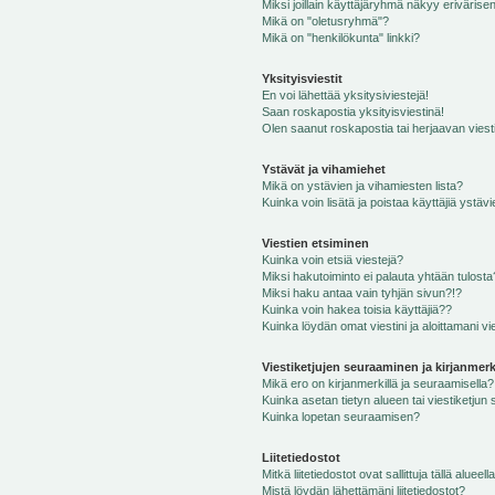
Miksi joillain käyttäjäryhmä näkyy erivärise
Mikä on "oletusryhmä"?
Mikä on "henkilökunta" linkki?
Yksityisviestit
En voi lähettää yksitysiviestejä!
Saan roskapostia yksityisviestinä!
Olen saanut roskapostia tai herjaavan viesti
Ystävät ja vihamiehet
Mikä on ystävien ja vihamiesten lista?
Kuinka voin lisätä ja poistaa käyttäjiä ystävi
Viestien etsiminen
Kuinka voin etsiä viestejä?
Miksi hakutoiminto ei palauta yhtään tulosta
Miksi haku antaa vain tyhjän sivun?!?
Kuinka voin hakea toisia käyttäjiä??
Kuinka löydän omat viestini ja aloittamani vie
Viestiketjujen seuraaminen ja kirjanmerk
Mikä ero on kirjanmerkillä ja seuraamisella?
Kuinka asetan tietyn alueen tai viestiketjun
Kuinka lopetan seuraamisen?
Liitetiedostot
Mitkä liitetiedostot ovat sallittuja tällä alueell
Mistä löydän lähettämäni liitetiedostot?