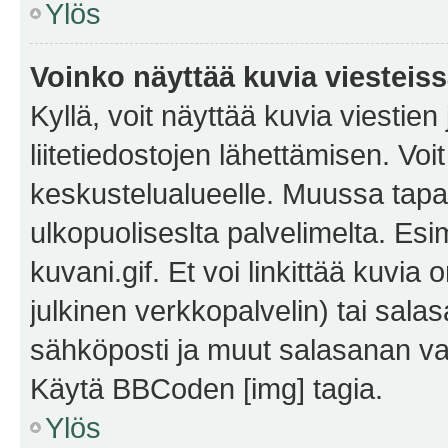
Ylös
Voinko näyttää kuvia viesteis
Kyllä, voit näyttää kuvia viestien 
liitetiedostojen lähettämisen. Vo
keskustelualueelle. Muussa tapa
ulkopuoliseslta palvelimelta. Es
kuvani.gif. Et voi linkittää kuvia 
julkinen verkkopalvelin) tai sala
sähköposti ja muut salasanan vaa
Käytä BBCoden [img] tagia.
Ylös