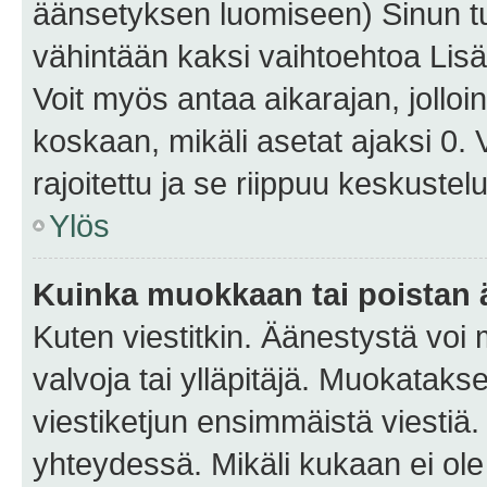
äänsetyksen luomiseen) Sinun tu
vähintään kaksi vaihtoehtoa Lisää
Voit myös antaa aikarajan, jolloi
koskaan, mikäli asetat ajaksi 0.
rajoitettu ja se riippuu keskustel
Ylös
Kuinka muokkaan tai poistan
Kuten viestitkin. Äänestystä voi
valvoja tai ylläpitäjä. Muokatak
viestiketjun ensimmäistä viestiä
yhteydessä. Mikäli kukaan ei ol