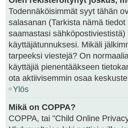
Todennäköisimmät syyt tähän ova
salasanan (Tarkista nämä tiedot
saamastasi sähköpostiviestistä) t
käyttäjätunnuksesi. Mikäli jälkim
tarpeeksi viestejä? On normaalia, 
käyttäjiä pienentääkseen tietoka
ota aktiivisemmin osaa keskustel
Ylös
Mikä on COPPA?
COPPA, tai "Child Online Privac