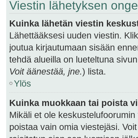
Viestin lähetyksen ong
Kuinka lähetän viestin keskus
Lähettääksesi uuden viestin. Kl
joutua kirjautumaan sisään ennen 
tehdä alueilla on lueteltuna sivun
Voit äänestää, jne.
) lista.
Ylös
Kuinka muokkaan tai poista vi
Mikäli et ole keskustelufoorumin y
poistaa vain omia viestejäsi. Voi