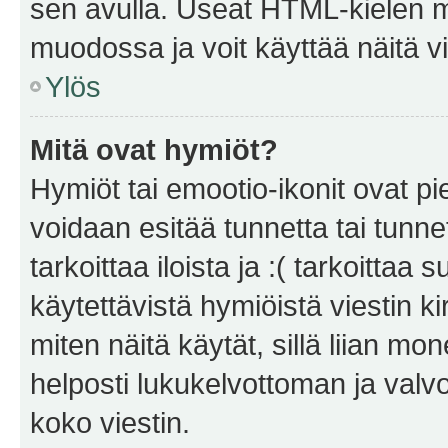
sen avulla. Useat HTML-kielen m
muodossa ja voit käyttää näitä vi
Ylös
Mitä ovat hymiöt?
Hymiöt tai emootio-ikonit ovat pie
voidaan esitää tunnetta tai tunnet
tarkoittaa iloista ja :( tarkoittaa 
käytettävistä hymiöistä viestin k
miten näitä käytät, sillä liian m
helposti lukukelvottoman ja valvo
koko viestin.