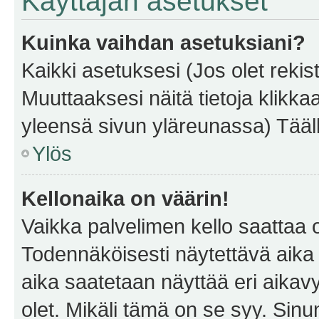
Käyttäjän asetukset
Kuinka vaihdan asetuksiani?
Kaikki asetuksesi (Jos olet rekist
Muuttaaksesi näitä tietoja klikka
yleensä sivun yläreunassa) Tääll
Ylös
Kellonaika on väärin!
Vaikka palvelimen kello saattaa 
Todennäköisesti näytettävä aika
aika saatetaan näyttää eri aika
olet. Mikäli tämä on se syy. Si