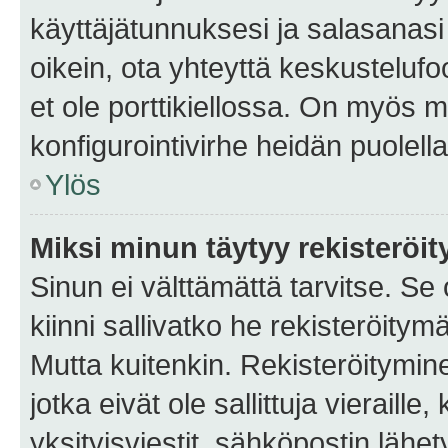
käyttäjätunnuksesi ja salasanasi 
oikein, ota yhteyttä keskustelufo
et ole porttikiellossa. On myös ma
konfigurointivirhe heidän puolella
Ylös
Miksi minun täytyy rekisteröit
Sinun ei välttämättä tarvitse. Se
kiinni sallivatko he rekisteröitym
Mutta kuitenkin. Rekisteröitymine
jotka eivät ole sallittuja vierail
yksityisviestit, sähköpostin lähet