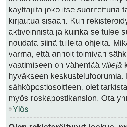
käyttäjiltä joko itse suoritettuna 
kirjautua sisään. Kun rekisteröidy
aktivoinnista ja kuinka se tulee s
noudata siinä tulleita ohjeita. Mi
varma, että annoit toimivan sähk
vaatimiseen on vähentää
villejä
k
hyväkseen keskustelufoorumia. Mi
sähköpostiosoitteen, olet tarkista
myös roskapostikansion. Ota yhte
Ylös
Olen rekisteröitynyt joskus, 