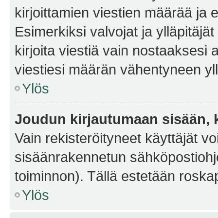
kirjoittamien viestien määrää ja er
Esimerkiksi valvojat ja ylläpitäjä
kirjoita viestiä vain nostaakses
viestiesi määrän vähentyneen yl
Ylös
Joudun kirjautumaan sisään, k
Vain rekisteröityneet käyttäjät v
sisäänrakennetun sähköpostiohjel
toiminnon). Tällä estetään roskap
Ylös