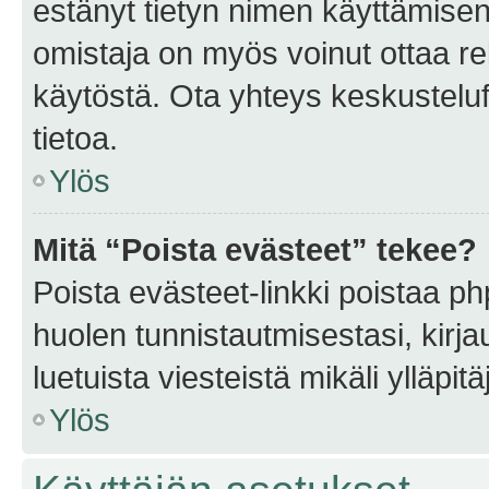
estänyt tietyn nimen käyttämisen
omistaja on myös voinut ottaa r
käytöstä. Ota yhteys keskusteluf
tietoa.
Ylös
Mitä “Poista evästeet” tekee?
Poista evästeet-linkki poistaa p
huolen tunnistautmisestasi, kirja
luetuista viesteistä mikäli ylläpitä
Ylös