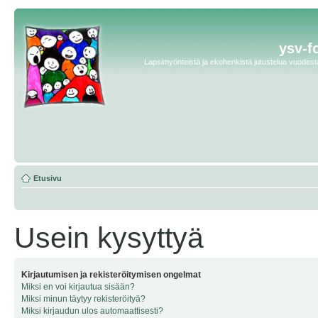
ysv-f
Lapsimyönteistä ja ekohenkistä jutustelua vuodesta 
Etusivu
Usein kysyttyä
Kirjautumisen ja rekisteröitymisen ongelmat
Miksi en voi kirjautua sisään?
Miksi minun täytyy rekisteröityä?
Miksi kirjaudun ulos automaattisesti?