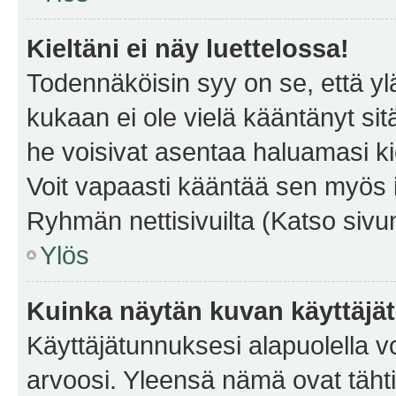
Kieltäni ei näy luettelossa!
Todennäköisin syy on se, että yläp
kukaan ei ole vielä kääntänyt sitä 
he voisivat asentaa haluamasi ki
Voit vapaasti kääntää sen myös i
Ryhmän nettisivuilta (Katso sivun
Ylös
Kuinka näytän kuvan käyttäjä
Käyttäjätunnuksesi alapuolella vo
arvoosi. Yleensä nämä ovat tähtiä 