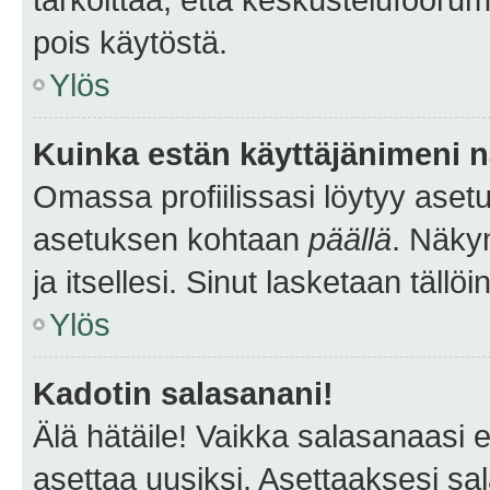
pois käytöstä.
Ylös
Kuinka estän käyttäjänimeni n
Omassa profiilissasi löytyy aset
asetuksen kohtaan
päällä
. Näkym
ja itsellesi. Sinut lasketaan tällö
Ylös
Kadotin salasanani!
Älä hätäile! Vaikka salasanaasi 
asettaa uusiksi. Asettaaksesi s