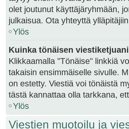
olet joutunut käyttäjäryhmään, jo
julkaisua. Ota yhteyttä ylläpitäjii
Ylös
Kuinka tönäisen viestiketjuan
Klikkaamalla "Tönäise" linkkiä voi
takaisin ensimmäiselle sivulle. M
on estetty. Viestiä voi tönäistä m
tästä kannattaa olla tarkkana, e
Ylös
Viestien muotoilu ja vies