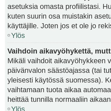
asetuksia omasta profiilistasi. 
kuten suurin osa muistakin asetuks
käyttäjille. Joten jos et ole jo rek
Ylös
Vaihdoin aikavyöhykettä, mutta 
Mikäli vaihdoit aikavyöhykkeen 
päivänvalon säästöajassa (tai tu
yleisesti käytössä suomessa). Ke
vaihtamaan tuota aikaa automaatti
heittää tunnilla normaaliin aikaan
Ylös