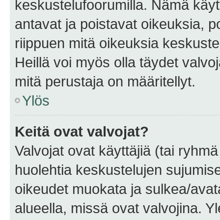
keskustelufoorumilla. Nämä käytt
antavat ja poistavat oikeuksia, por
riippuen mitä oikeuksia keskuste
Heillä voi myös olla täydet valvoj
mitä perustaja on määritellyt.
Ylös
Keitä ovat valvojat?
Valvojat ovat käyttäjiä (tai ryhmä
huolehtia keskustelujen sujumise
oikeudet muokata ja sulkea/avata, 
alueella, missä ovat valvojina. Y