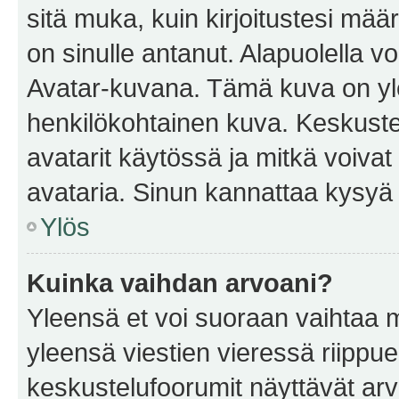
sitä muka, kuin kirjoitustesi mää
on sinulle antanut. Alapuolella v
Avatar-kuvana. Tämä kuva on yle
henkilökohtainen kuva. Keskuste
avatarit käytössä ja mitkä voivat 
avataria. Sinun kannattaa kysyä yl
Ylös
Kuinka vaihdan arvoani?
Yleensä et voi suoraan vaihtaa 
yleensä viestien vieressä riippu
keskustelufoorumit näyttävät ar