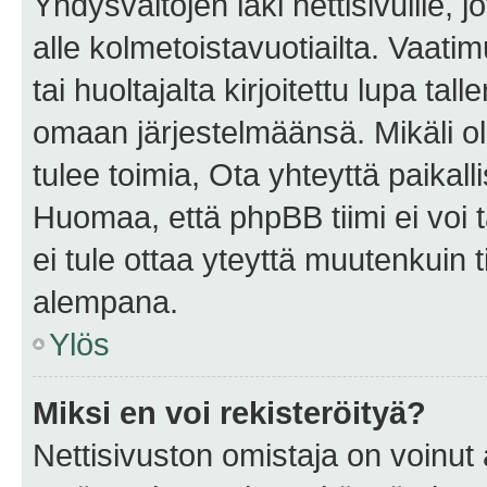
Yhdysvaltojen laki nettisivuille, 
alle kolmetoistavuotiailta. Vaa
tai huoltajalta kirjoitettu lupa ta
omaan järjestelmäänsä. Mikäli 
tulee toimia, Ota yhteyttä paika
Huomaa, että phpBB tiimi ei voi t
ei tule ottaa yteyttä muutenkuin t
alempana.
Ylös
Miksi en voi rekisteröityä?
Nettisivuston omistaja on voinut a