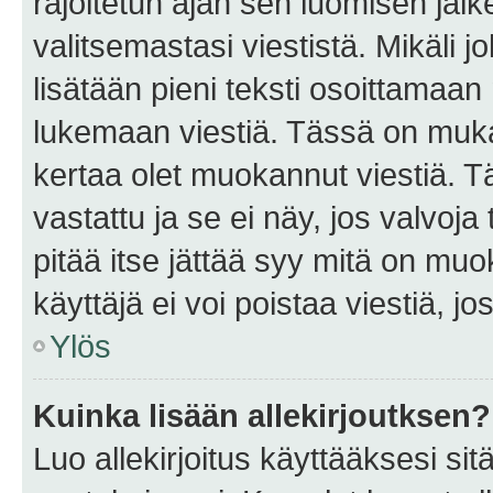
rajoitetun ajan sen luomisen jäl
valitsemastasi viestistä. Mikäli jo
lisätään pieni teksti osoittama
lukemaan viestiä. Tässä on mu
kertaa olet muokannut viestiä. Tä
vastattu ja se ei näy, jos valvoja
pitää itse jättää syy mitä on muo
käyttäjä ei voi poistaa viestiä, jo
Ylös
Kuinka lisään allekirjoutksen?
Luo allekirjoitus käyttääksesi si