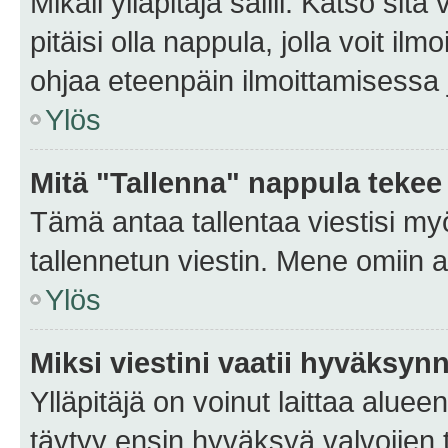
Mikäli ylläpitäjä sallii. Katso sitä
pitäisi olla nappula, jolla voit i
ohjaa eteenpäin ilmoittamisessa j
Ylös
Mitä "Tallenna" nappula tekee
Tämä antaa tallentaa viestisi m
tallennetun viestin. Mene omiin a
Ylös
Miksi viestini vaatii hyväksyn
Ylläpitäjä on voinut laittaa alueen
täytyy ensin hyväksyä valvojien 