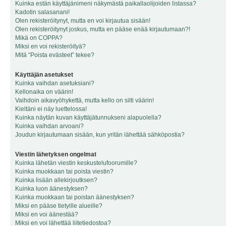
Kuinka estän käyttäjänimeni näkymästä paikallaolijoiden listassa?
Kadotin salasanani!
Olen rekisteröitynyt, mutta en voi kirjautua sisään!
Olen rekisteröitynyt joskus, mutta en pääse enää kirjautumaan?!
Mikä on COPPA?
Miksi en voi rekisteröityä?
Mitä “Poista evästeet” tekee?
Käyttäjän asetukset
Kuinka vaihdan asetuksiani?
Kellonaika on väärin!
Vaihdoin aikavyöhykettä, mutta kello on silti väärin!
Kieltäni ei näy luettelossa!
Kuinka näytän kuvan käyttäjätunnukseni alapuolella?
Kuinka vaihdan arvoani?
Joudun kirjautumaan sisään, kun yritän lähettää sähköpostia?
Viestin lähetyksen ongelmat
Kuinka lähetän viestin keskustelufoorumille?
Kuinka muokkaan tai poista viestin?
Kuinka lisään allekirjoutksen?
Kuinka luon äänestyksen?
Kuinka muokkaan tai poistan äänestyksen?
Miksi en pääse tietyille alueille?
Miksi en voi äänestää?
Miksi en voi lähettää liitetiedostoa?