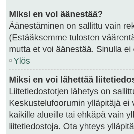
Miksi en voi äänestää?
Äänestäminen on sallittu vain rekis
(Estääksemme tulosten väärentämi
mutta et voi äänestää. Sinulla ei 
Ylös
Miksi en voi lähettää liitetied
Liitetiedostotjen lähetys on sallit
Keskustelufoorumin ylläpitäjä ei v
kaikille alueille tai ehkäpä vain 
liitetiedostoja. Ota yhteys ylläpit