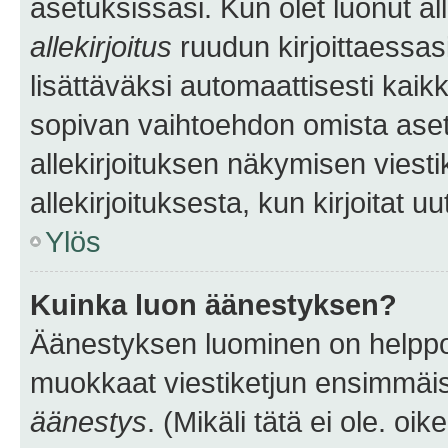
asetuksissasi. Kun olet luonut all
allekirjoitus
ruudun kirjoittaessasi
lisättäväksi automaattisesti kaikki
sopivan vaihtoehdon omista asetu
allekirjoituksen näkymisen viesti
allekirjoituksesta, kun kirjoitat uu
Ylös
Kuinka luon äänestyksen?
Äänestyksen luominen on helppoa.
muokkaat viestiketjun ensimmäis
äänestys
. (Mikäli tätä ei ole. oik