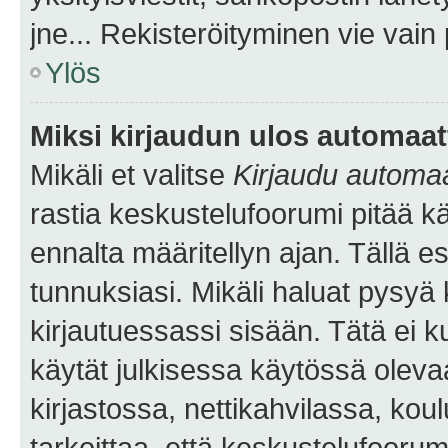
jne... Rekisteröityminen vie vain
Ylös
Miksi kirjaudun ulos automaat
Mikäli et valitse
Kirjaudu automaat
rastia keskustelufoorumi pitää k
ennalta määritellyn ajan. Tällä e
tunnuksiasi. Mikäli haluat pysyä 
kirjautuessassi sisään. Tätä ei k
käytät julkisessa käytössä oleva
kirjastossa, nettikahvilassa, koul
tarkoittaa, että keskustelufoorum