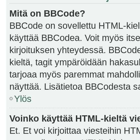
Mitä on BBCode?
BBCode on sovellettu HTML-kieles
käyttää BBCodea. Voit myös itse
kirjoituksen yhteydessä. BBCode 
kieltä, tagit ympäröidään hakasului
tarjoaa myös paremmat mahdollis
näyttää. Lisätietoa BBCodesta saat
Ylös
Voinko käyttää HTML-kieltä vi
Et. Et voi kirjoittaa viesteihin H