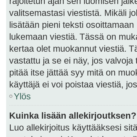
rajoitetun ajan sen luomisen jäl
valitsemastasi viestistä. Mikäli jo
lisätään pieni teksti osoittama
lukemaan viestiä. Tässä on mu
kertaa olet muokannut viestiä. Tä
vastattu ja se ei näy, jos valvoja
pitää itse jättää syy mitä on muo
käyttäjä ei voi poistaa viestiä, jo
Ylös
Kuinka lisään allekirjoutksen?
Luo allekirjoitus käyttääksesi si