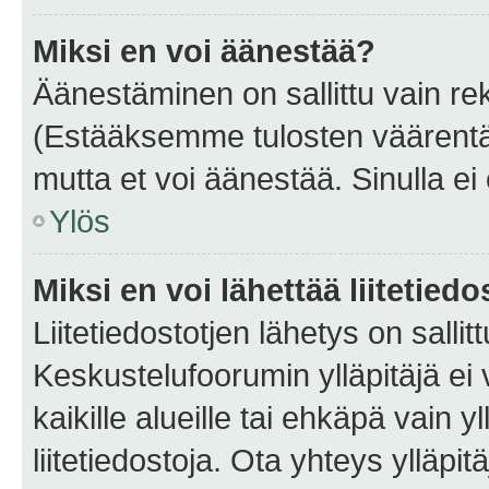
Miksi en voi äänestää?
Äänestäminen on sallittu vain rekis
(Estääksemme tulosten väärentämi
mutta et voi äänestää. Sinulla ei 
Ylös
Miksi en voi lähettää liitetied
Liitetiedostotjen lähetys on sallit
Keskustelufoorumin ylläpitäjä ei v
kaikille alueille tai ehkäpä vain 
liitetiedostoja. Ota yhteys ylläpit