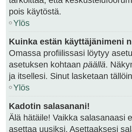
pois käytöstä.
Ylös
Kuinka estän käyttäjänimeni n
Omassa profiilissasi löytyy aset
asetuksen kohtaan
päällä
. Näkym
ja itsellesi. Sinut lasketaan tällö
Ylös
Kadotin salasanani!
Älä hätäile! Vaikka salasanaasi 
asettaa uusiksi. Asettaaksesi s