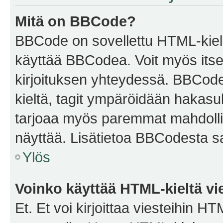
Mitä on BBCode?
BBCode on sovellettu HTML-kieles
käyttää BBCodea. Voit myös itse
kirjoituksen yhteydessä. BBCode 
kieltä, tagit ympäröidään hakasului
tarjoaa myös paremmat mahdollis
näyttää. Lisätietoa BBCodesta saat
Ylös
Voinko käyttää HTML-kieltä vi
Et. Et voi kirjoittaa viesteihin H