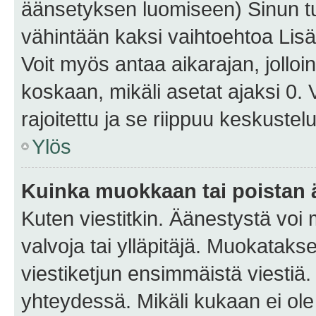
äänsetyksen luomiseen) Sinun tu
vähintään kaksi vaihtoehtoa Lisää
Voit myös antaa aikarajan, jolloi
koskaan, mikäli asetat ajaksi 0.
rajoitettu ja se riippuu keskustel
Ylös
Kuinka muokkaan tai poistan
Kuten viestitkin. Äänestystä voi
valvoja tai ylläpitäjä. Muokatak
viestiketjun ensimmäistä viestiä
yhteydessä. Mikäli kukaan ei ol