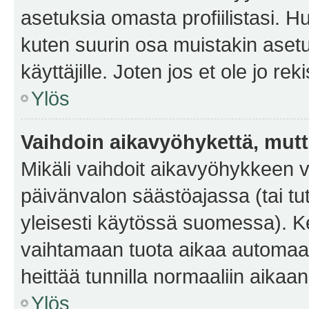
asetuksia omasta profiilistasi. 
kuten suurin osa muistakin asetuks
käyttäjille. Joten jos et ole jo rek
Ylös
Vaihdoin aikavyöhykettä, mutta 
Mikäli vaihdoit aikavyöhykkeen 
päivänvalon säästöajassa (tai tu
yleisesti käytössä suomessa). Ke
vaihtamaan tuota aikaa automaatti
heittää tunnilla normaaliin aikaan
Ylös