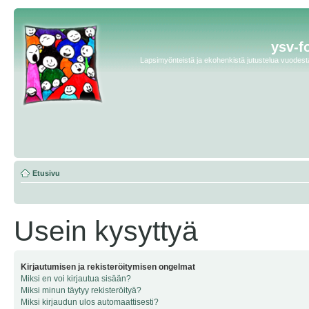
ysv-f
Lapsimyönteistä ja ekohenkistä jutustelua vuodesta 
Etusivu
Usein kysyttyä
Kirjautumisen ja rekisteröitymisen ongelmat
Miksi en voi kirjautua sisään?
Miksi minun täytyy rekisteröityä?
Miksi kirjaudun ulos automaattisesti?