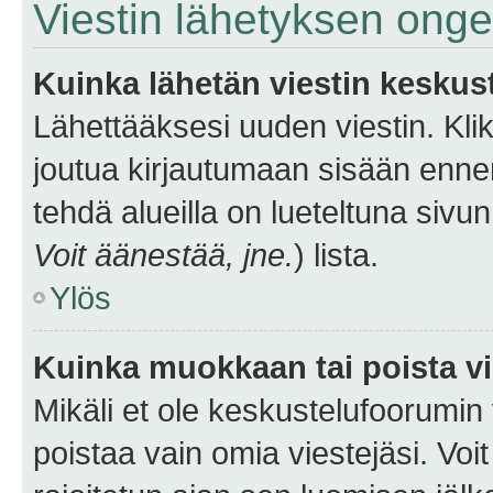
Viestin lähetyksen ong
Kuinka lähetän viestin keskus
Lähettääksesi uuden viestin. Kl
joutua kirjautumaan sisään ennen 
tehdä alueilla on lueteltuna sivun
Voit äänestää, jne.
) lista.
Ylös
Kuinka muokkaan tai poista vi
Mikäli et ole keskustelufoorumin y
poistaa vain omia viestejäsi. Voi