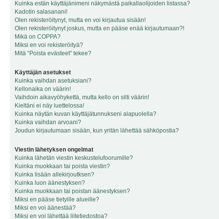
Kuinka estän käyttäjänimeni näkymästä paikallaolijoiden listassa?
Kadotin salasanani!
Olen rekisteröitynyt, mutta en voi kirjautua sisään!
Olen rekisteröitynyt joskus, mutta en pääse enää kirjautumaan?!
Mikä on COPPA?
Miksi en voi rekisteröityä?
Mitä “Poista evästeet” tekee?
Käyttäjän asetukset
Kuinka vaihdan asetuksiani?
Kellonaika on väärin!
Vaihdoin aikavyöhykettä, mutta kello on silti väärin!
Kieltäni ei näy luettelossa!
Kuinka näytän kuvan käyttäjätunnukseni alapuolella?
Kuinka vaihdan arvoani?
Joudun kirjautumaan sisään, kun yritän lähettää sähköpostia?
Viestin lähetyksen ongelmat
Kuinka lähetän viestin keskustelufoorumille?
Kuinka muokkaan tai poista viestin?
Kuinka lisään allekirjoutksen?
Kuinka luon äänestyksen?
Kuinka muokkaan tai poistan äänestyksen?
Miksi en pääse tietyille alueille?
Miksi en voi äänestää?
Miksi en voi lähettää liitetiedostoa?