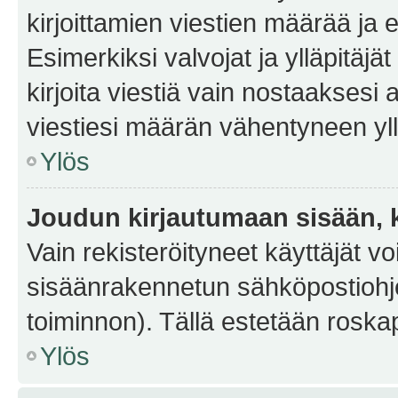
kirjoittamien viestien määrää ja er
Esimerkiksi valvojat ja ylläpitäjä
kirjoita viestiä vain nostaakses
viestiesi määrän vähentyneen yl
Ylös
Joudun kirjautumaan sisään, k
Vain rekisteröityneet käyttäjät v
sisäänrakennetun sähköpostiohjel
toiminnon). Tällä estetään roskap
Ylös