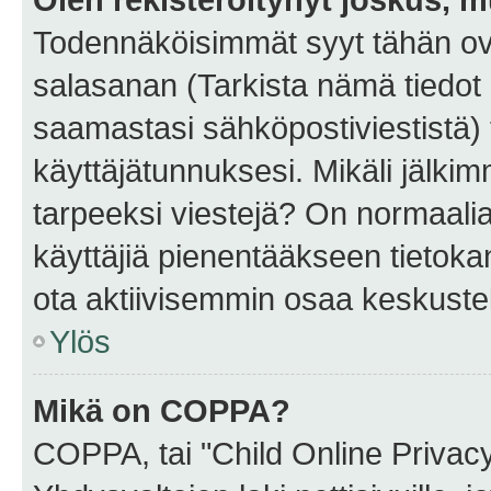
Todennäköisimmät syyt tähän ova
salasanan (Tarkista nämä tiedot
saamastasi sähköpostiviestistä) t
käyttäjätunnuksesi. Mikäli jälkim
tarpeeksi viestejä? On normaalia, 
käyttäjiä pienentääkseen tietoka
ota aktiivisemmin osaa keskustel
Ylös
Mikä on COPPA?
COPPA, tai "Child Online Privac