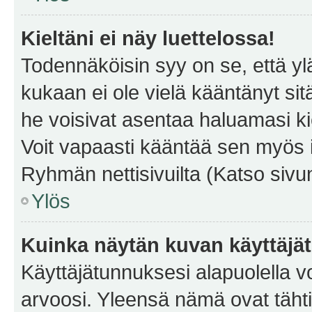
Kieltäni ei näy luettelossa!
Todennäköisin syy on se, että yläp
kukaan ei ole vielä kääntänyt sitä 
he voisivat asentaa haluamasi ki
Voit vapaasti kääntää sen myös i
Ryhmän nettisivuilta (Katso sivun
Ylös
Kuinka näytän kuvan käyttäjä
Käyttäjätunnuksesi alapuolella vo
arvoosi. Yleensä nämä ovat tähtiä 