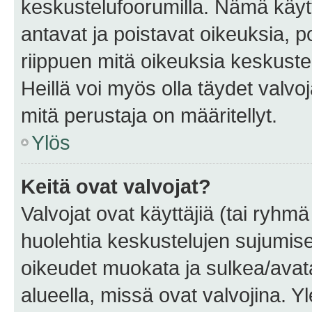
keskustelufoorumilla. Nämä käytt
antavat ja poistavat oikeuksia, por
riippuen mitä oikeuksia keskuste
Heillä voi myös olla täydet valvoj
mitä perustaja on määritellyt.
Ylös
Keitä ovat valvojat?
Valvojat ovat käyttäjiä (tai ryhmä
huolehtia keskustelujen sujumise
oikeudet muokata ja sulkea/avata, 
alueella, missä ovat valvojina. Y