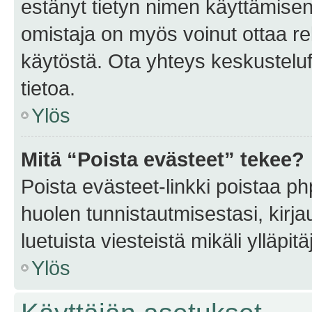
estänyt tietyn nimen käyttämisen
omistaja on myös voinut ottaa r
käytöstä. Ota yhteys keskusteluf
tietoa.
Ylös
Mitä “Poista evästeet” tekee?
Poista evästeet-linkki poistaa p
huolen tunnistautmisestasi, kirja
luetuista viesteistä mikäli ylläpitä
Ylös