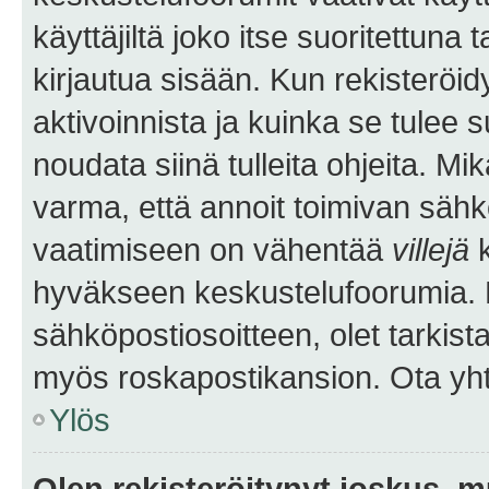
käyttäjiltä joko itse suoritettuna 
kirjautua sisään. Kun rekisteröidy
aktivoinnista ja kuinka se tulee s
noudata siinä tulleita ohjeita. Mi
varma, että annoit toimivan sähk
vaatimiseen on vähentää
villejä
k
hyväkseen keskustelufoorumia. Mi
sähköpostiosoitteen, olet tarkista
myös roskapostikansion. Ota yhte
Ylös
Olen rekisteröitynyt joskus, 