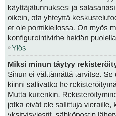
käyttäjätunnuksesi ja salasanasi 
oikein, ota yhteyttä keskustelufo
et ole porttikiellossa. On myös ma
konfigurointivirhe heidän puolella
Ylös
Miksi minun täytyy rekisteröit
Sinun ei välttämättä tarvitse. Se
kiinni sallivatko he rekisteröitym
Mutta kuitenkin. Rekisteröitymine
jotka eivät ole sallittuja vierail
yksityisviestit, sähköpostin lähet