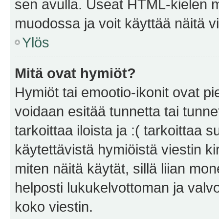
sen avulla. Useat HTML-kielen m
muodossa ja voit käyttää näitä vi
Ylös
Mitä ovat hymiöt?
Hymiöt tai emootio-ikonit ovat pie
voidaan esitää tunnetta tai tunnet
tarkoittaa iloista ja :( tarkoittaa 
käytettävistä hymiöistä viestin k
miten näitä käytät, sillä liian m
helposti lukukelvottoman ja valvo
koko viestin.