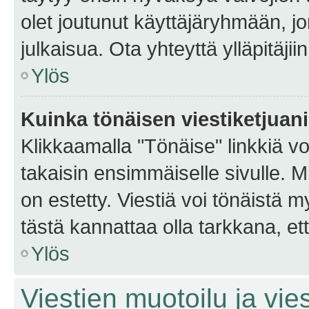
olet joutunut käyttäjäryhmään, jo
julkaisua. Ota yhteyttä ylläpitäjii
Ylös
Kuinka tönäisen viestiketjuan
Klikkaamalla "Tönäise" linkkiä voi
takaisin ensimmäiselle sivulle. M
on estetty. Viestiä voi tönäistä m
tästä kannattaa olla tarkkana, e
Ylös
Viestien muotoilu ja vies