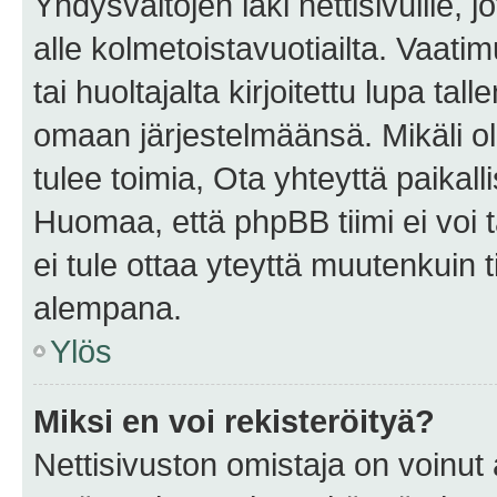
Yhdysvaltojen laki nettisivuille, 
alle kolmetoistavuotiailta. Vaa
tai huoltajalta kirjoitettu lupa ta
omaan järjestelmäänsä. Mikäli 
tulee toimia, Ota yhteyttä paika
Huomaa, että phpBB tiimi ei voi t
ei tule ottaa yteyttä muutenkuin t
alempana.
Ylös
Miksi en voi rekisteröityä?
Nettisivuston omistaja on voinut a