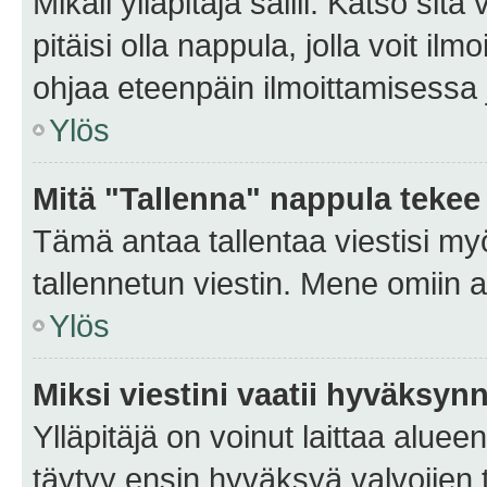
Mikäli ylläpitäjä sallii. Katso sitä
pitäisi olla nappula, jolla voit i
ohjaa eteenpäin ilmoittamisessa j
Ylös
Mitä "Tallenna" nappula tekee
Tämä antaa tallentaa viestisi m
tallennetun viestin. Mene omiin a
Ylös
Miksi viestini vaatii hyväksyn
Ylläpitäjä on voinut laittaa alueen
täytyy ensin hyväksyä valvojien 