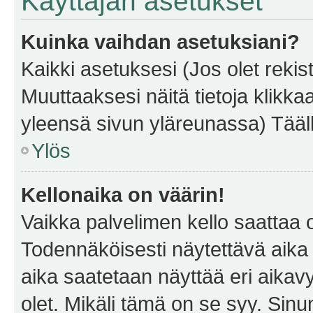
Käyttäjän asetukset
Kuinka vaihdan asetuksiani?
Kaikki asetuksesi (Jos olet rekist
Muuttaaksesi näitä tietoja klikka
yleensä sivun yläreunassa) Tääll
Ylös
Kellonaika on väärin!
Vaikka palvelimen kello saattaa 
Todennäköisesti näytettävä aika
aika saatetaan näyttää eri aika
olet. Mikäli tämä on se syy. Si