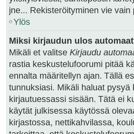
jne... Rekisteröityminen vie vain
Ylös
Miksi kirjaudun ulos automaat
Mikäli et valitse
Kirjaudu automaat
rastia keskustelufoorumi pitää k
ennalta määritellyn ajan. Tällä e
tunnuksiasi. Mikäli haluat pysyä 
kirjautuessassi sisään. Tätä ei k
käytät julkisessa käytössä oleva
kirjastossa, nettikahvilassa, koul
tarkoittaa, että keskustelufoorum