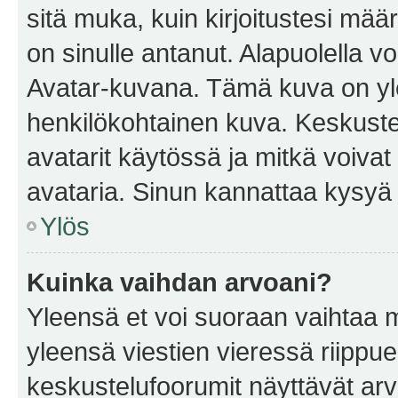
sitä muka, kuin kirjoitustesi mää
on sinulle antanut. Alapuolella v
Avatar-kuvana. Tämä kuva on yle
henkilökohtainen kuva. Keskuste
avatarit käytössä ja mitkä voivat 
avataria. Sinun kannattaa kysyä yl
Ylös
Kuinka vaihdan arvoani?
Yleensä et voi suoraan vaihtaa 
yleensä viestien vieressä riippu
keskustelufoorumit näyttävät ar