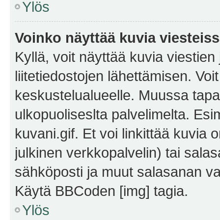
Ylös
Voinko näyttää kuvia viesteis
Kyllä, voit näyttää kuvia viestien 
liitetiedostojen lähettämisen. Vo
keskustelualueelle. Muussa tapa
ulkopuoliseslta palvelimelta. Es
kuvani.gif. Et voi linkittää kuvia 
julkinen verkkopalvelin) tai sala
sähköposti ja muut salasanan vaa
Käytä BBCoden [img] tagia.
Ylös