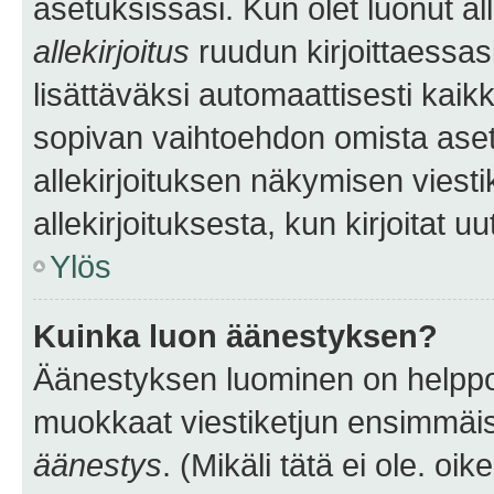
asetuksissasi. Kun olet luonut all
allekirjoitus
ruudun kirjoittaessasi
lisättäväksi automaattisesti kaikki
sopivan vaihtoehdon omista asetu
allekirjoituksen näkymisen viesti
allekirjoituksesta, kun kirjoitat uu
Ylös
Kuinka luon äänestyksen?
Äänestyksen luominen on helppoa.
muokkaat viestiketjun ensimmäis
äänestys
. (Mikäli tätä ei ole. oik